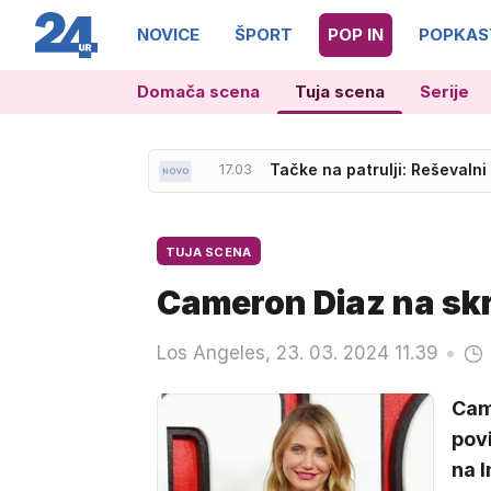
NOVICE
ŠPORT
POP IN
POPKAS
Domača scena
Tuja scena
Serije
16.58
Vlada imenovala nove nadz
17.03
Tačke na patrulji: Reševalni
TUJA SCENA
Cameron Diaz na skr
Los Angeles, 23. 03. 2024 11.39
Cam
povi
na I