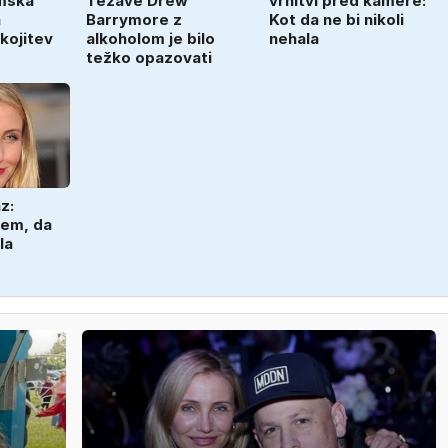
lmska
Težave Drew
vrnitvi pred kamere:
a
Barrymore z
Kot da ne bi nikoli
kojitev
alkoholom je bilo
nehala
težko opazovati
z:
sem, da
la