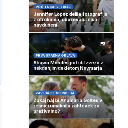
POČITNICE V ITALIJI
Jennifer Lopez delila fotografije
z otrokoma, oboževalci niso
navdušeni
PRVA URADNA OBJAVA
Shawn Mendes potrdil zvezo z
nekdanjim dekletom Neymarja
ZAVEDA SE NEUSPEHA
Zakaj naj bi Anamaria Goltes v
resnici umaknila zahtevek za
preživnino?