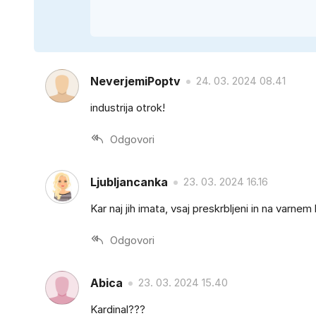
NeverjemiPoptv
24. 03. 2024 08.41
industrija otrok!
Odgovori
Ljubljancanka
23. 03. 2024 16.16
Kar naj jih imata, vsaj preskrbljeni in na varnem
Odgovori
Abica
23. 03. 2024 15.40
Kardinal???