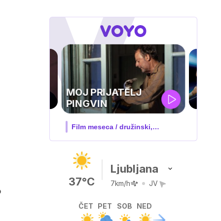
UEFA
SUPERPOKAL
V živo na VOYO: sreda ob 20.30
Ljubljana
37°C
7km/h
JV
o
ČET
PET
SOB
NED