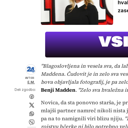
hval
zase
"Blagoslovljena in vesela sva, da l
Maddena. Čudovit je in zelo sva vese
AVTOR:
bova objavljala fotografij, je pa zelo
E.M.
Benji Madden
.
"Zelo sva hvaležna i
Deli zgodbo:
Novica, da sta ponovno starša, je pr
mlajši partner namreč nikoli nista 
pa na to namignili viri blizu njiju.
"
rojstvu hčerke ni bilo potrebno veli