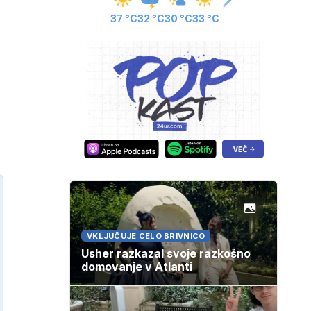
37 °C
32 °C
30 °C
33 °C
VKLJUČUJE CELO BRIVNICO
Usher razkazal svoje razkošno
domovanje v Atlanti