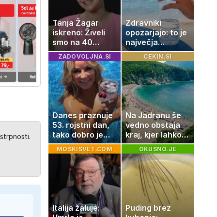
Tanja Žagar
Zdravniki
iskreno: Živeli
opozarjajo: to je
smo na 40
največja
kvadratih, a
napaka, ki jo
ZADOVOLJNA.SI
CEKIN.SI
imela sem vse,
ljudje delajo med
kar otrok
vročino
potrebuje
Danes praznuje
Na Jadranu še
53. rojstni dan,
vedno obstaja
tako dobro je
kraj, kjer lahko
strpnosti.
videti znana
dopustujete
MOSKISVET.COM
OKUSNO.JE
Slovenka
poceni:
nastanitev že od
10 evrov, kosilo
za pet evrov
Italija žaluje:
Puding brez