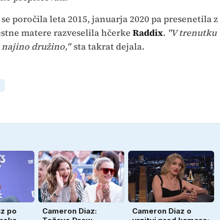
se poročila leta 2015, januarja 2020 pa presenetila z
estne matere razveselila hčerke
Raddix
.
"V trenutku
a najino družino,"
sta takrat dejala.
N
z po
Cameron Diaz:
Cameron Diaz o