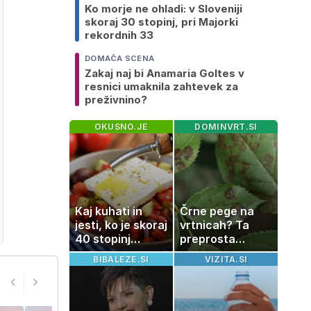
Ko morje ne ohladi: v Sloveniji
skoraj 30 stopinj, pri Majorki
rekordnih 33
DOMAČA SCENA
Zakaj naj bi Anamaria Goltes v
resnici umaknila zahtevek za
preživnino?
OKUSNO.JE
DOMINVRT.SI
Kaj kuhati in
Črne pege na
jesti, ko je skoraj
vrtnicah? Ta
40 stopinj
preprosta
Celzija: 5 kosil
sestavina
BIBALEZE.SI
VIZITA.SI
brez prižiganja
pomaga
pečice
preprečiti
težavo