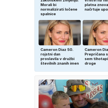
zakonskem življenju:
vrnitvi na fi
Morali bi
platna znov
normalizirati ločene
načrtuje upo
spalnice
Cameron Diaz 50.
Cameron Dia
rojstni dan
Prepričana 
proslavila v družbi
sem tihotapi
številnih znanih imen
droge