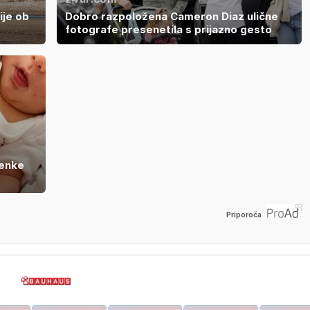
ije ob
Dobro razpoložena Cameron Diaz ulične
fotografe presenetila s prijazno gesto
jenke
Priporoča