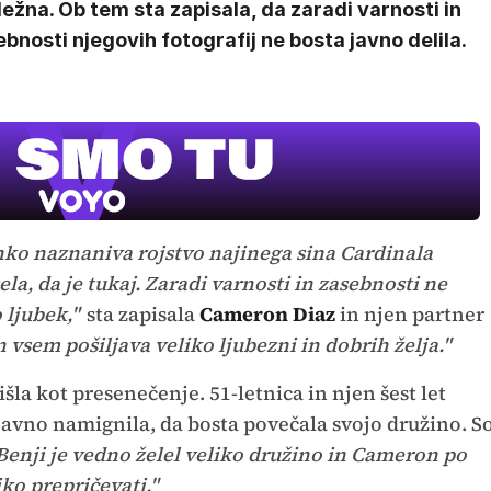
ežna. Ob tem sta zapisala, da zaradi varnosti in
bnosti njegovih fotografij ne bosta javno delila.
ahko naznaniva rojstvo najinega sina Cardinala
la, da je tukaj. Zaradi varnosti in zasebnosti ne
 ljubek,"
sta zapisala
Cameron Diaz
in njen partner
n vsem pošiljava veliko ljubezni in dobrih želja."
išla kot presenečenje. 51-letnica in njen šest let
javno namignila, da bosta povečala svojo družino. S
Benji je vedno želel veliko družino in Cameron po
ko prepričevati."