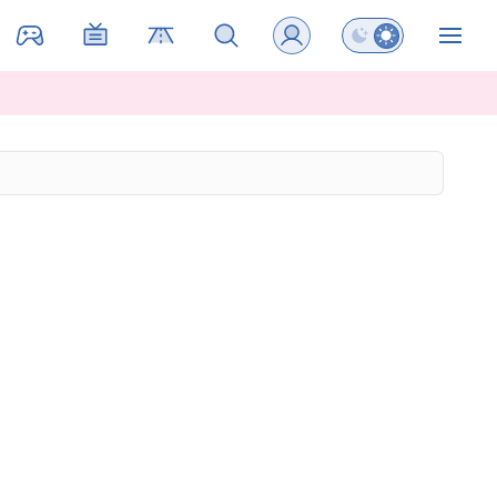
Preklopi barvni na
ZIN