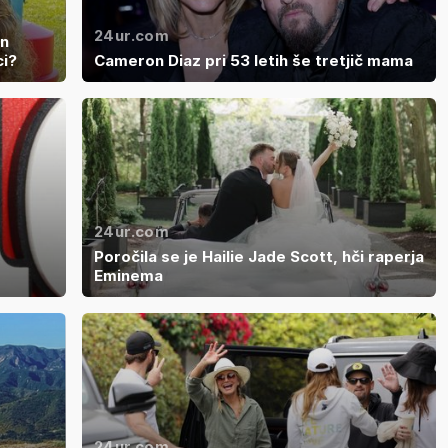
24ur.com
in
ci?
Cameron Diaz pri 53 letih še tretjič mama
24ur.com
Poročila se je Hailie Jade Scott, hči raperja
Eminema
24ur.com