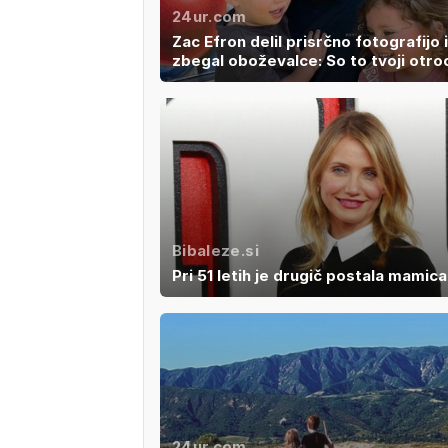
24ur.com
Zac Efron delil prisrčno fotografijo 
zbegal oboževalce: So to tvoji otro
Bibaleze.si
Pri 51 letih je drugič postala mamica
24ur.com