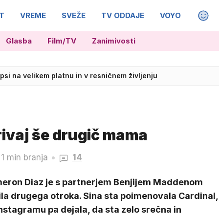
T
VREME
SVEŽE
TV ODDAJE
VOYO
MAGA
Glasba
Film/TV
Zanimivosti
ornike družbe 2TDK
 psi na velikem platnu in v resničnem življenju
ivaj še drugič mama
1 min branja
14
eron Diaz je s partnerjem Benjijem Maddenom
la drugega otroka. Sina sta poimenovala Cardinal,
nstagramu pa dejala, da sta zelo srečna in