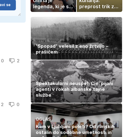
Umrla je
kuhanja:
avi se
legenda, ki je s
preprost trik za
svojimi pesmimi
pripravo v le
zaznamovala
nekaj minutah
Italijo
'Spopad' velesil z eno žrtvijo –
prašičem
0
2
Spektakularni neuspeh Cie: pijani
agenti v rokah albanske tajne
službe
2
0
OGLAS
Kam v Ljubljani poleti? Od rimskih
ostalin do sodobne umetnosti in