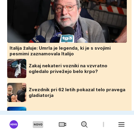
Italija žaluje: Umrla je legenda, ki je s svojimi
pesmimi zaznamovala Italijo
Zakaj nekateri vozniki na vzvratno
ogledalo privežejo belo krpo?
Zvezdnik pri 62 letih pokazal telo pravega
gladiatorja
Skoraj nevidna v vodi, smrtonosna ob
stiku: pazite na to meduzo