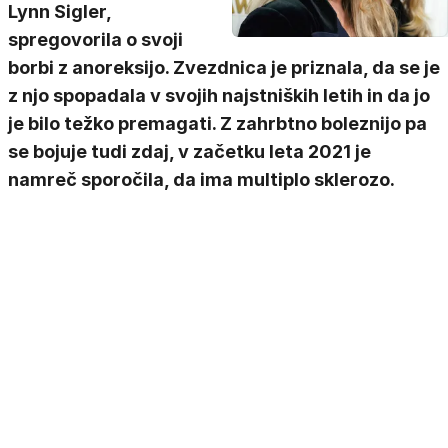
Lynn Sigler,
spregovorila o svoji
borbi z anoreksijo. Zvezdnica je priznala, da se je
z njo spopadala v svojih najstniških letih in da jo
je bilo težko premagati. Z zahrbtno boleznijo pa
se bojuje tudi zdaj, v začetku leta 2021 je
namreč sporočila, da ima multiplo sklerozo.