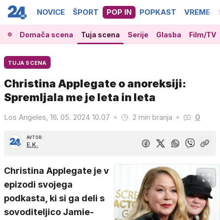
NOVICE
ŠPORT
POP IN
POPKAST
VREME
Domača scena
Tuja scena
Serije
Glasba
Film/TV
TUJA SCENA
Christina Applegate o anoreksiji:
Spremljala me je leta in leta
Los Angeles, 16. 05. 2024 10.07
2 min branja
0
AVTOR:
E.K.
Christina Applegate je v
epizodi svojega
podkasta, ki si ga deli s
sovoditeljico Jamie-