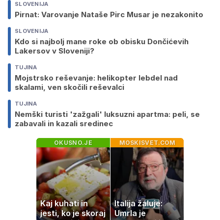
SLOVENIJA
Pirnat: Varovanje Nataše Pirc Musar je nezakonito
SLOVENIJA
Kdo si najbolj mane roke ob obisku Dončićevih
Lakersov v Sloveniji?
TUJINA
Mojstrsko reševanje: helikopter lebdel nad
skalami, ven skočili reševalci
TUJINA
Nemški turisti 'zažgali' luksuzni apartma: peli, se
zabavali in kazali sredinec
OKUSNO.JE
MOSKISVET.COM
Kaj kuhati in
Italija žaluje:
jesti, ko je skoraj
Umrla je