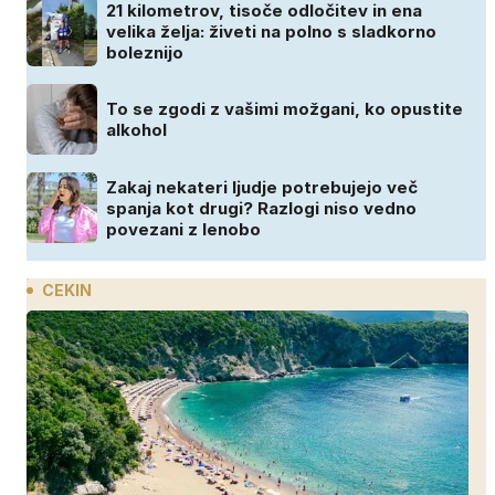
21 kilometrov, tisoče odločitev in ena
velika želja: živeti na polno s sladkorno
boleznijo
To se zgodi z vašimi možgani, ko opustite
alkohol
Zakaj nekateri ljudje potrebujejo več
spanja kot drugi? Razlogi niso vedno
povezani z lenobo
CEKIN