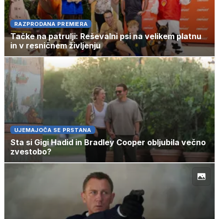
RAZPRODANA PREMIERA
Tačke na patrulji: Reševalni psi na velikem platnu
in v resničnem življenju
UJEMAJOČA SE PRSTANA
Sta si Gigi Hadid in Bradley Cooper obljubila večno
zvestobo?