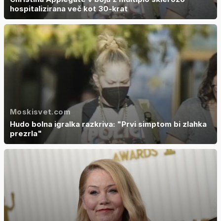
hospitalizirana več kot 30-krat
Moskisvet.com
Hudo bolna igralka razkriva: "Prvi simptom bi zlahka
prezrla"