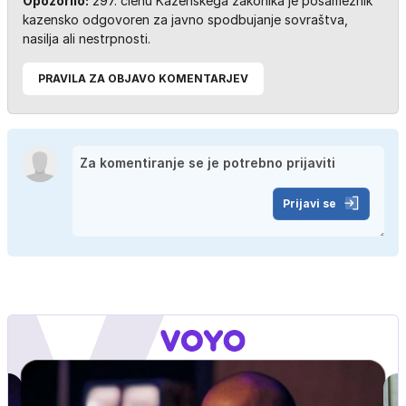
Opozorilo:
297. členu Kazenskega zakonika je posameznik
kazensko odgovoren za javno spodbujanje sovraštva,
nasilja ali nestrpnosti.
PRAVILA ZA OBJAVO KOMENTARJEV
Prijavi se