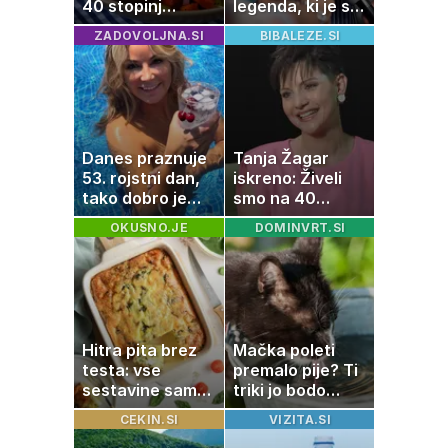
40 stopinj
legenda, ki je s
Celzija: 5 kosil
svojimi pesmimi
ZADOVOLJNA.SI
BIBALEZE.SI
brez prižiganja
zaznamovala
pečice
Italijo
Danes praznuje
Tanja Žagar
53. rojstni dan,
iskreno: Živeli
tako dobro je
smo na 40
videti znana
kvadratih, a
OKUSNO.JE
DOMINVRT.SI
Slovenka
imela sem vse,
kar otrok
potrebuje
Hitra pita brez
Mačka poleti
testa: vse
premalo pije? Ti
sestavine samo
triki jo bodo
zmešate in
spodbudili, da
CEKIN.SI
VIZITA.SI
pečica opravi
zaužije več vode