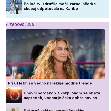
Po ločitvi združila moči: zaradi hčerke
skupaj odpotovala na Karibe
ZADOVOLJNA
Pri 61 letih še vedno narekuje modne trende
Dnevni horoskop: Škorpijonom se obeta
napredek, vodnarje čaka dobra novica
Kaj vročinski val naredi ženskim