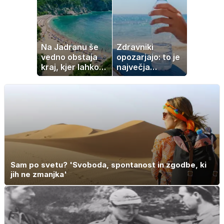
ostalo
Na Jadranu še
Zdravniki
vedno obstaja
opozarjajo: to je
kraj, kjer lahko
največja
dopustujete
napaka, ki jo
poceni:
ljudje delajo med
nastanitev že od
vročino
10 evrov, kosilo
za pet evrov
Sam po svetu? 'Svoboda, spontanost in zgodbe, ki
jih ne zmanjka'