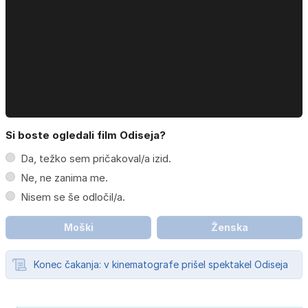
Si boste ogledali film Odiseja?
Da, težko sem pričakoval/a izid.
Ne, ne zanima me.
Nisem se še odločil/a.
Moški
Ženska
Konec čakanja: v kinematografe prišel spektakel Odiseja