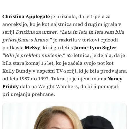
Christina Applegate
je priznala, da je trpela za
anoreksijo, ko je kot najstnica med drugim igrala v
seriji
Družina za umret
.
"Leta in leta in leta sem bila
prikrajšana s hrano,"
je razkrila v torkovi epizodi
podkasta
MeSsy
, ki si ga deli s
Jamie-Lynn Sigler
.
"Bilo je prekleto mučenje."
52-letnica, je dejala, da je
bila stara komaj 15 let, ko je začela svojo pot kot
Kelly Bundy v uspešni TV-seriji, ki je bila predvajana
od leta 1987 do 1997. Takrat jo je njena mama
Nancy
Priddy
dala na Weight Watchers, da bi ji pomagali
pri urejanju prehrane.