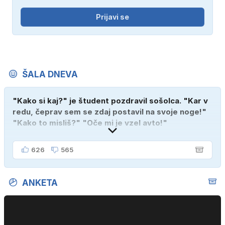
Prijavi se
ŠALA DNEVA
"Kako si kaj?" je študent pozdravil sošolca. "Kar v
redu, čeprav sem se zdaj postavil na svoje noge!"
"Kako to misliš?" "Oče mi je vzel avto!"
626
565
ANKETA