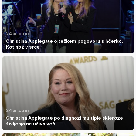
24ur.com
Christina Applegate o težkem pogovoru s hčerko:
Kot nož v srce
24ur.com
Christina Applegate po diagnozi multiple skleroze
življenja ne uživa več