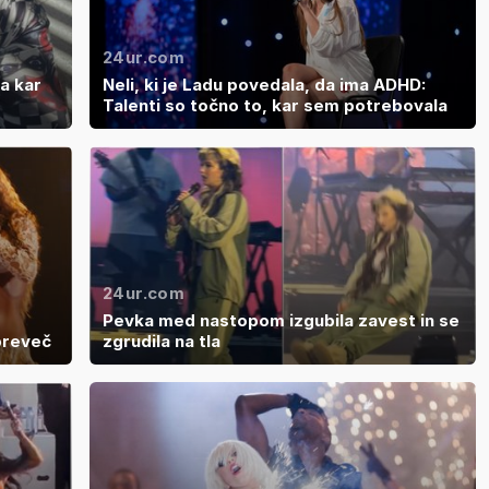
24ur.com
a kar
Neli, ki je Ladu povedala, da ima ADHD:
Talenti so točno to, kar sem potrebovala
24ur.com
Pevka med nastopom izgubila zavest in se
preveč
zgrudila na tla