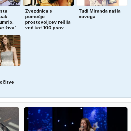
 sta
Zvezdnica s
Tudi Miranda našla
pak
pomočjo
novega
 umrlo.
prostovoljcev rešila
še živa'
več kot 100 psov
očitve