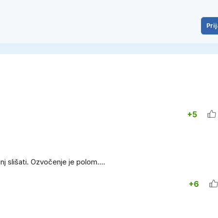
Prij
+5
nj slišati. Ozvočenje je polom....
+6