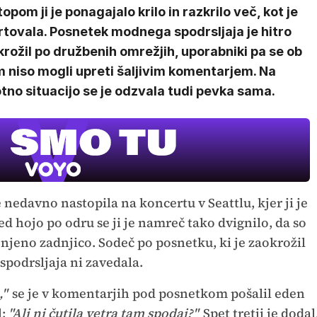
opom ji je ponagajalo krilo in razkrilo več, kot je
rtovala. Posnetek modnega spodrsljaja je hitro
rožil po družbenih omrežjih, uporabniki pa se ob
 niso mogli upreti šaljivim komentarjem. Na
tno situacijo se je odzvala tudi pevka sama.
 nedavno nastopila na koncertu v Seattlu, kjer ji je
 hojo po odru se ji je namreč tako dvignilo, da so
a njeno zadnjico. Sodeč po posnetku, ki je zaokrožil
podrsljaja ni zavedala.
,"
se je v komentarjih pod posnetkom pošalil eden
l:
"Ali ni čutila vetra tam spodaj?"
Spet tretji je dodal