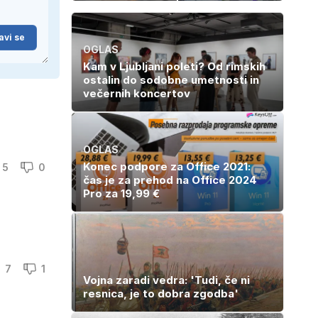
sanjsko
neopažen:
stanovanje? Te
nenavadni
številke so
simptomi
avi se
šokirale Evropo
visokega
OGLAS
holesterola
Kam v Ljubljani poleti? Od rimskih
ostalin do sodobne umetnosti in
večernih koncertov
OGLAS
Konec podpore za Office 2021:
5
0
čas je za prehod na Office 2024
Pro za 19,99 €
7
1
Vojna zaradi vedra: 'Tudi, če ni
resnica, je to dobra zgodba'