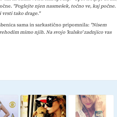
počne.
"Poglejte njen nasmešek, točno ve, kaj počne.
 vrsti tako drage."
asbenica sama in sarkastično pripomnila:
"Nisem
sprehodim mimo njih. Na svojo 'kulsko' zadnjico vas