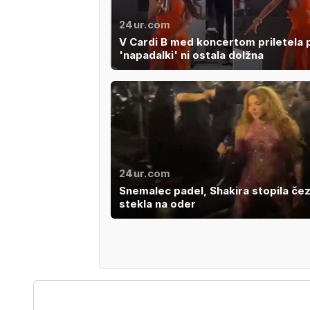
24ur.com
V Cardi B med koncertom priletela p
'napadalki' ni ostala dolžna
24ur.com
Snemalec padel, Shakira stopila čez
stekla na oder