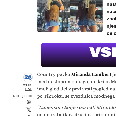
nast
nač
zaok
njem
celo
Country pevka
Miranda Lambert
je
med nastopom ponagajalo krilo. Med
AVTOR:
imeli gledalci v prvi vrsti pogled n
E.M.
po TikToku, se zvezdnica modnega s
Deli zgodbo:
"Danes smo bolje spoznali Mirando
od uporabnikov, drugi pa pripomni