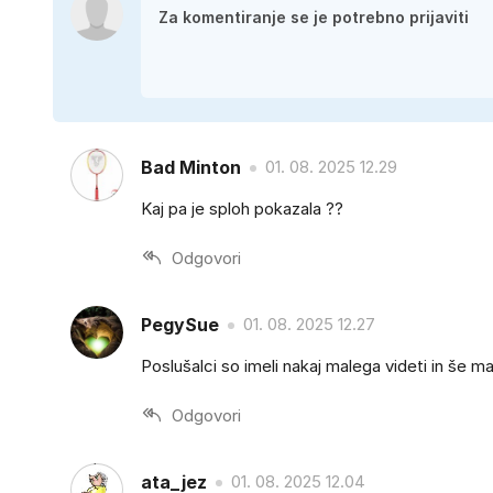
Bad Minton
01. 08. 2025 12.29
Kaj pa je sploh pokazala ??
Odgovori
PegySue
01. 08. 2025 12.27
Poslušalci so imeli nakaj malega videti in še ma
Odgovori
ata_jez
01. 08. 2025 12.04