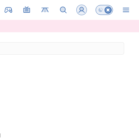
Preklopi barvni na
ZIN
d