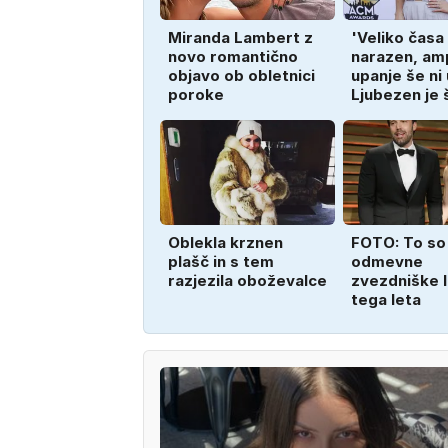
Miranda Lambert z
'Veliko časa
novo romantično
narazen, am
objavo ob obletnici
upanje še ni
poroke
Ljubezen je 
Oblekla krznen
FOTO: To so
plašč in s tem
odmevne
razjezila oboževalce
zvezdniške l
tega leta