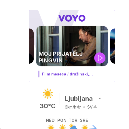
UEFA
SUPERPOKAL
V živo na VOYO: sreda ob 20.30
Ljubljana
30°C
6km/h
SV
NED
PON
TOR
SRE
,