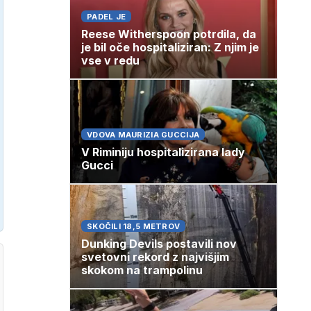
PADEL JE
Reese Witherspoon potrdila, da
je bil oče hospitaliziran: Z njim je
vse v redu
VDOVA MAURIZIA GUCCIJA
V Riminiju hospitalizirana lady
Gucci
SKOČILI 18,5 METROV
Dunking Devils postavili nov
svetovni rekord z najvišjim
skokom na trampolinu