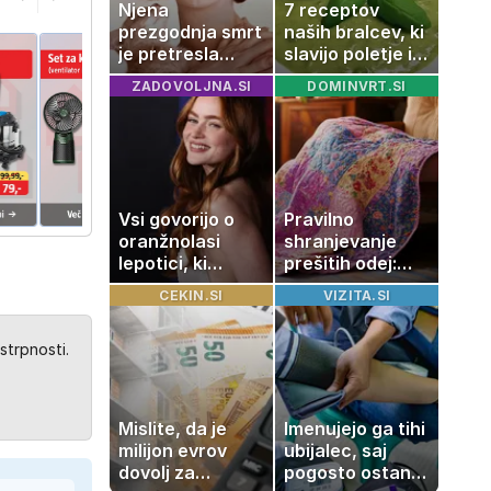
Njena
7 receptov
prezgodnja smrt
naših bralcev, ki
je pretresla
slavijo poletje in
modni svet: za
tradicijo
ZADOVOLJNA.SI
DOMINVRT.SI
slavo se je
skrivala
tragedija
Vsi govorijo o
Pravilno
oranžnolasi
shranjevanje
lepotici, ki
prešitih odej:
navdušuje s
Kako ohraniti
CEKIN.SI
VIZITA.SI
skrivnostno
družinsko
vlogo
dediščino
strpnosti.
Mislite, da je
Imenujejo ga tihi
milijon evrov
ubijalec, saj
dovolj za
pogosto ostane