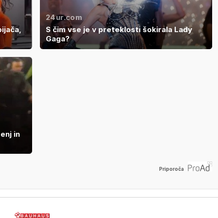
24ur.com
ijača,
S čim vse je v preteklosti šokirala Lady
Gaga?
enj in
Priporoča