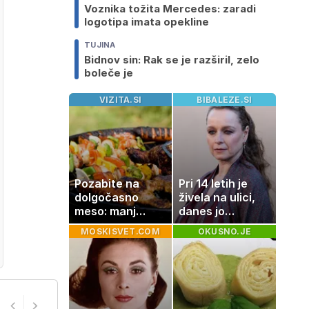
Voznika tožita Mercedes: zaradi
logotipa imata opekline
TUJINA
Bidnov sin: Rak se je razširil, zelo
boleče je
VIZITA.SI
BIBALEZE.SI
Pozabite na
Pri 14 letih je
dolgočasno
živela na ulici,
meso: manj
danes jo
maščobe, več
občuduje ves
MOSKISVET.COM
OKUSNO.JE
svežine
svet