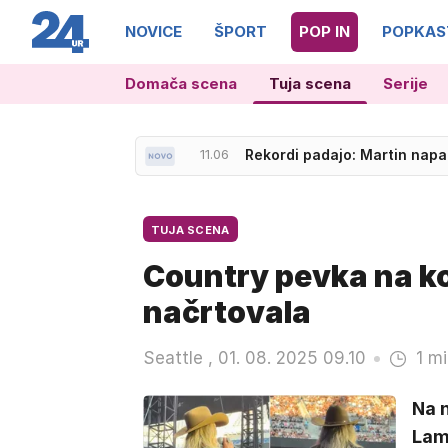
NOVICE
ŠPORT
POP IN
POPKAS
Domača scena
Tuja scena
Serije
11.06
Rekordi padajo: Martin nap
11.23
Trdnjava, pripravljena na spo
TUJA SCENA
Country pevka na ko
načrtovala
Seattle , 01. 08. 2025 09.10
1 mi
Na 
Lam