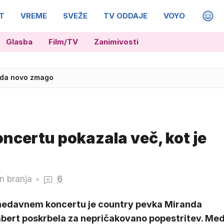
T
VREME
SVEŽE
TV ODDAJE
VOYO
MAGA
Glasba
Film/TV
Zanimivosti
ada novo zmago
pad, ki ga nikoli ni bilo
ncertu pokazala več, kot je
n branja
6
nedavnem koncertu je country pevka Miranda
bert poskrbela za nepričakovano popestritev. Me