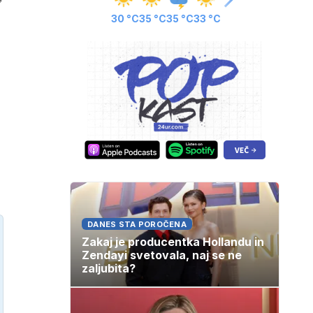
30 °C
35 °C
35 °C
33 °C
DANES STA POROČENA
Zakaj je producentka Hollandu in
Zendayi svetovala, naj se ne
zaljubita?