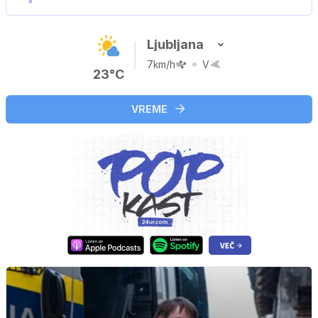
Ljubljana
7km/h
V
23°C
VREME