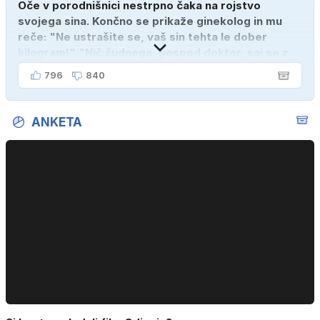
Oče v porodnišnici nestrpno čaka na rojstvo
svojega sina. Končno se prikaže ginekolog in mu
reče: "Ne ustrašite se, vaš sin tehta le dober
kilogram!" "Nič čudnega, gospod doktor, saj se z
ženo poznava šele tri mesece."
796
840
ANKETA