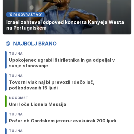
'ŠIRI SOVRAŠTVO'
Izrael zahteval odpoved koncerta Kanyeja Westa
na Portugalskem
NAJBOLJ BRANO
TUJINA
Upokojenec ugrabil štiriletnika in ga odpeljal v
svoje stanovanje
TUJINA
Tovorni vlak naj bi prevozil rdečo luč,
poškodovanih 15 ljudi
NOGOMET
Umrl oče Lionela Messija
TUJINA
Požar ob Gardskem jezeru: evakuirali 200 ljudi
TUJINA