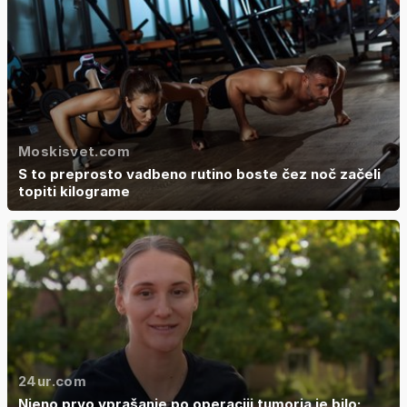
Moskisvet.com
S to preprosto vadbeno rutino boste čez noč začeli
topiti kilograme
24ur.com
Njeno prvo vprašanje po operaciji tumorja je bilo: