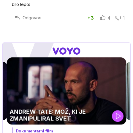
bilo lepo!
Odgovori
+3
4
1
MOJ PRIJATELJ PINGVIN
Film meseca / družinski, pustolovski