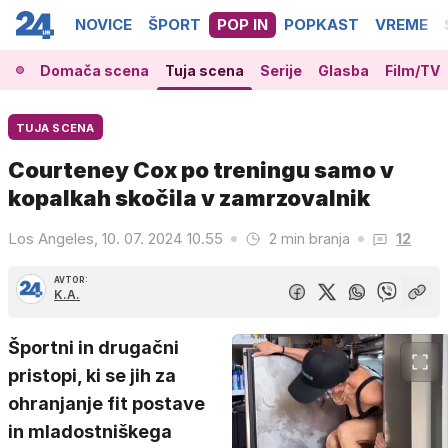
NOVICE
ŠPORT
POP IN
POPKAST
VREME
Domača scena
Tuja scena
Serije
Glasba
Film/TV
TUJA SCENA
Courteney Cox po treningu samo v
kopalkah skočila v zamrzovalnik
Los Angeles, 10. 07. 2024 10.55
2 min branja
12
AVTOR:
K.A.
Športni in drugačni
pristopi, ki se jih za
ohranjanje fit postave
in mladostniškega