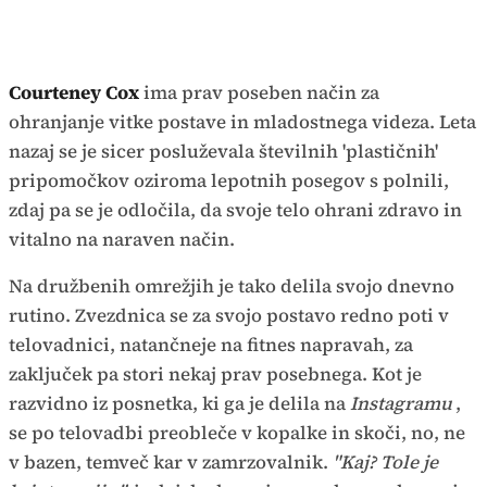
Courteney Cox
ima prav poseben način za
ohranjanje vitke postave in mladostnega videza. Leta
nazaj se je sicer posluževala številnih 'plastičnih'
pripomočkov oziroma lepotnih posegov s polnili,
zdaj pa se je odločila, da svoje telo ohrani zdravo in
vitalno na naraven način.
Na družbenih omrežjih je tako delila svojo dnevno
rutino. Zvezdnica se za svojo postavo redno poti v
telovadnici, natančneje na fitnes napravah, za
zaključek pa stori nekaj prav posebnega. Kot je
razvidno iz posnetka, ki ga je delila na
Instagramu
,
se po telovadbi preobleče v kopalke in skoči, no, ne
v bazen, temveč kar v zamrzovalnik.
"Kaj? Tole je