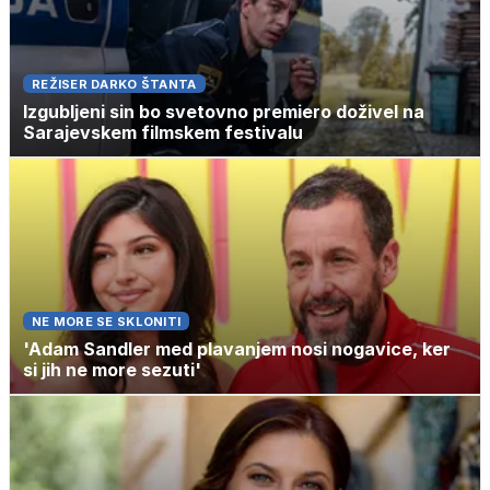
REŽISER DARKO ŠTANTA
Izgubljeni sin bo svetovno premiero doživel na
Sarajevskem filmskem festivalu
NE MORE SE SKLONITI
'Adam Sandler med plavanjem nosi nogavice, ker
si jih ne more sezuti'