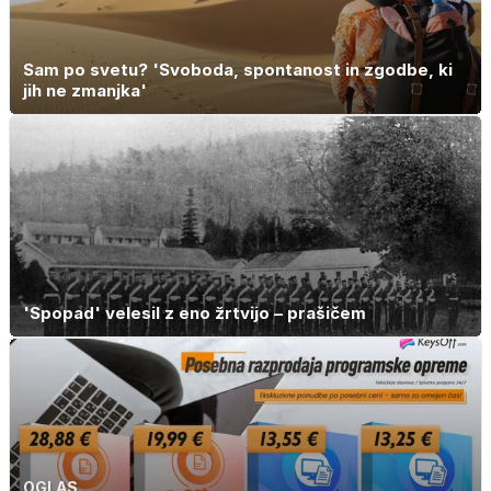
Sam po svetu? 'Svoboda, spontanost in zgodbe, ki
jih ne zmanjka'
'Spopad' velesil z eno žrtvijo – prašičem
OGLAS