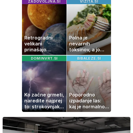
ZADOVOLJNA.SI
VIZITA.SI
senčnik tudi več
kot 40 evrov
Retrogradni
Polna je
velikani
nevarnih
prinašajo
toksinov, a jo
pomembne
imamo vsi radi:
DOMINVRT.SI
BIBALEZE.SI
premike – kaj
to je najbolj
pomeni, da so
nezdrava riba, ki
Saturn, Neptun
jo mnogi redno
in Pluton hkrati
uživajo
retrogradni?
Ko začne grmeti,
Poporodno
naredite najprej
izpadanje las:
to: strokovnjaki
kaj je normalno
opozarjajo na
in kako si
pogosto napako
pomagati