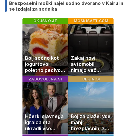
Brezposelni moški najel sodno dvorano v Kairu in
se izdajal za sodnika
OKUSNO.JE
MOSKISVET.COM
Bolj sočno kot
Zakaj novi
jogurtovo:
avtomobili
poletno pecivo,
nimajo več
ki vedno uspe
rezervne gume?
ZADOVOLJNA.SI
CEKIN.SI
Hčerki slavnega
Boj za plaže: vse
igralca sta
manj
ukradli vso
brezplačnih, za
pozornost
ležalnik in