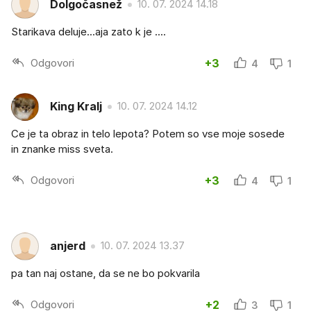
Dolgočasnež
10. 07. 2024 14.18
Starikava deluje...aja zato k je ....
Odgovori
+3
4
1
King Kralj
10. 07. 2024 14.12
Ce je ta obraz in telo lepota? Potem so vse moje sosede
in znanke miss sveta.
Odgovori
+3
4
1
anjerd
10. 07. 2024 13.37
pa tan naj ostane, da se ne bo pokvarila
Odgovori
+2
3
1