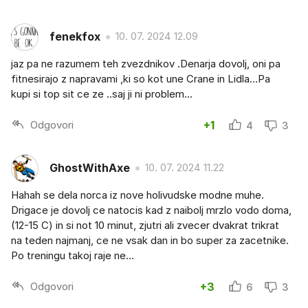
fenekfox
10. 07. 2024 12.09
jaz pa ne razumem teh zvezdnikov .Denarja dovolj, oni pa
fitnesirajo z napravami ,ki so kot une Crane in Lidla...Pa
kupi si top sit ce ze ..saj ji ni problem...
Odgovori
+1
4
3
GhostWithAxe
10. 07. 2024 11.22
Hahah se dela norca iz nove holivudske modne muhe.
Drigace je dovolj ce natocis kad z naibolj mrzlo vodo doma,
(12-15 C) in si not 10 minut, zjutri ali zvecer dvakrat trikrat
na teden najmanj, ce ne vsak dan in bo super za zacetnike.
Po treningu takoj raje ne…
Odgovori
+3
6
3