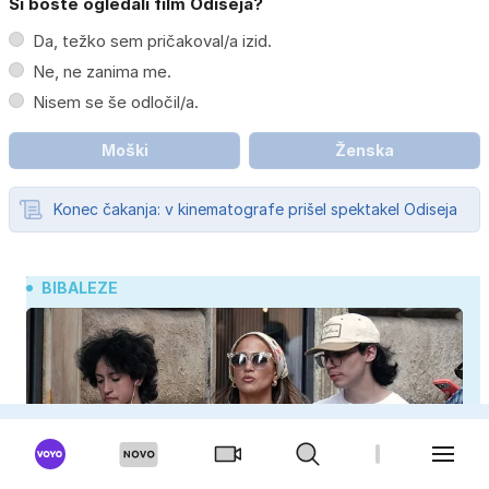
Si boste ogledali film Odiseja?
Da, težko sem pričakoval/a izid.
Ne, ne zanima me.
Nisem se še odločil/a.
Moški
Ženska
Konec čakanja: v kinematografe prišel spektakel Odiseja
BIBALEZE