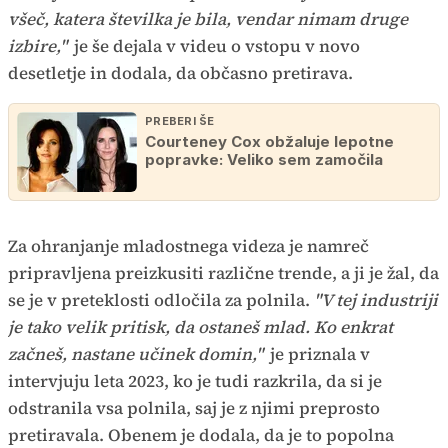
všeč, katera številka je bila, vendar nimam druge
izbire,"
je še dejala v videu o vstopu v novo
desetletje in dodala, da občasno pretirava.
PREBERI ŠE
Courteney Cox obžaluje lepotne
popravke: Veliko sem zamočila
Za ohranjanje mladostnega videza je namreč
pripravljena preizkusiti različne trende, a ji je žal, da
se je v preteklosti odločila za polnila.
"V tej industriji
je tako velik pritisk, da ostaneš mlad. Ko enkrat
začneš, nastane učinek domin,"
je priznala v
intervjuju leta 2023, ko je tudi razkrila, da si je
odstranila vsa polnila, saj je z njimi preprosto
pretiravala. Obenem je dodala, da je to popolna