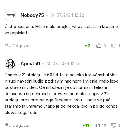
Nobody75
10. 07. 2024 12.22
Čist posušena. Hitro malo odojka, whey izolata in kreatino
za poplaknt.
Odgovori
+2
3
1
Apostol1
10. 07. 2024 12.13
Danes v 21 stoletju je 60 let tako nekako kot včasih 45let
in tudi navadni ljudje z zdravim načinom življenja imajo lepo
postavo in videz. Če ni bolezni je ob normalni telesni
dejavnosti in prehrani to povsem normalen pojav v 21
stoletju brez pretiranega fitnesa in ledu. Ljudje se pač
staramo in umremo , tako je od nekdaj bilo in bo do konca
človeškega rodu.
Odgovori
+11
12
1