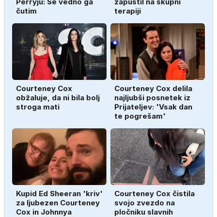
Perryju: Še vedno ga
zapustil na skupni
čutim
terapiji
Courteney Cox
Courteney Cox delila
obžaluje, da ni bila bolj
najljubši posnetek iz
stroga mati
Prijateljev: 'Vsak dan
te pogrešam'
Kupid Ed Sheeran 'kriv'
Courteney Cox čistila
za ljubezen Courteney
svojo zvezdo na
Cox in Johnnya
pločniku slavnih