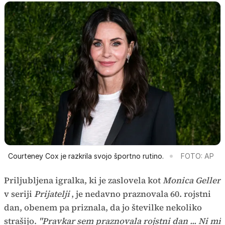
Courteney Cox je razkrila svojo športno rutino.
FOTO: AP
Priljubljena igralka, ki je zaslovela kot
Monica Geller
v seriji
Prijatelji
, je nedavno praznovala 60. rojstni
dan, obenem pa priznala, da jo številke nekoliko
strašijo.
"Pravkar sem praznovala rojstni dan ... Ni mi