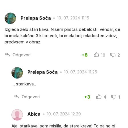
Prelepa Soča
10. 07. 2024 11.15
Izgleda zelo stari kava. Nisem pristaš debelosti, vendar, če
bi imela kakšne 3 kilce več, bi imela bolj mladosten videz,
predvsem v obraz.
Odgovori
+8
10
2
Prelepa Soča
10. 07. 2024 11.25
... starikava..
Odgovori
+3
4
1
Abica
10. 07. 2024 12.29
Aja, starikava, sem mislila, da stara krava! To pa ne bi