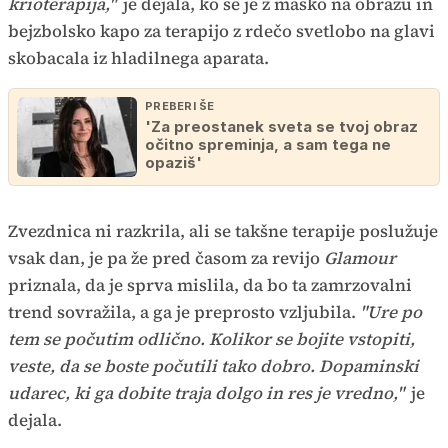
krioterapija,"
je dejala, ko se je z masko na obrazu in
bejzbolsko kapo za terapijo z rdečo svetlobo na glavi
skobacala iz hladilnega aparata.
PREBERI ŠE
'Za preostanek sveta se tvoj obraz
očitno spreminja, a sam tega ne
opaziš'
Zvezdnica ni razkrila, ali se takšne terapije poslužuje
vsak dan, je pa že pred časom za revijo
Glamour
priznala, da je sprva mislila, da bo ta zamrzovalni
trend sovražila, a ga je preprosto vzljubila.
"Ure po
tem se počutim odlično. Kolikor se bojite vstopiti,
veste, da se boste počutili tako dobro. Dopaminski
udarec, ki ga dobite traja dolgo in res je vredno,"
je
dejala.