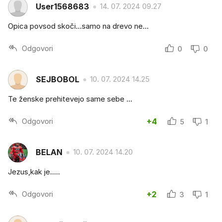
User1568683
14. 07. 2024 09.27
Opica povsod skoči...samo na drevo ne...
Odgovori
0
0
SEJBOBOL
10. 07. 2024 14.25
Te ženske prehitevejo same sebe ...
Odgovori
+4
5
1
BELAN
10. 07. 2024 14.20
Jezus,kak je.....
Odgovori
+2
3
1