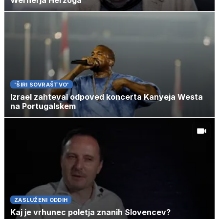
Wernerja Herzoga
'ŠIRI SOVRAŠTVO'
Izrael zahteval odpoved koncerta Kanyeja Westa
na Portugalskem
ZASLUŽENI ODDIH
Kaj je vrhunec poletja znanih Slovencev?