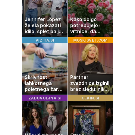
Jennifer Lopez
Kako dolgo
želela pokazati
potrebujejo
idilo, splet pa je
vrtnice, da
razburila ena
zrastejo? Vse o
VIZITA.SI
MOSKISVET.COM
stvar
rasti, cvetenju in
negi vrtnic
Skrivnost
Partner
lahkotnega
zvezdnice izginil
poletnega žara,
brez sledu: nikoli
po katerem ne
ga niso našli,
ZADOVOLJNA.SI
CEKIN.SI
boste
nato je prišla še
potrebovali
ena tragedija
popoldanskega
spanca