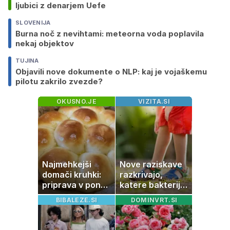
ljubici z denarjem Uefe
SLOVENIJA
Burna noč z nevihtami: meteorna voda poplavila
nekaj objektov
TUJINA
Objavili nove dokumente o NLP: kaj je vojaškemu
pilotu zakrilo zvezde?
OKUSNO.JE
VIZITA.SI
Najmehkejši
Nove raziskave
domači kruhki:
razkrivajo,
priprava v ponvi
katere bakterije
je trik za popoln
na koži privlačijo
BIBALEZE.SI
DOMINVRT.SI
rezultat
komarje