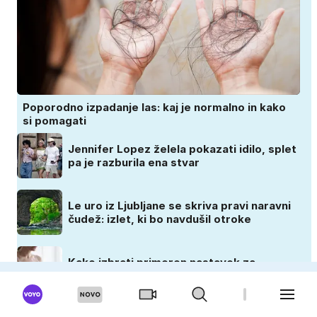
Poporodno izpadanje las: kaj je normalno in kako
si pomagati
Jennifer Lopez želela pokazati idilo, splet
pa je razburila ena stvar
Le uro iz Ljubljane se skriva pravi naravni
čudež: izlet, ki bo navdušil otroke
Kako izbrati primeren nastavek za
dojenje?