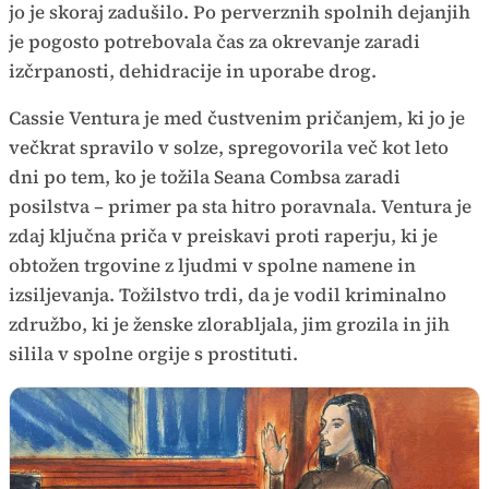
jo je skoraj zadušilo. Po perverznih spolnih dejanjih
je pogosto potrebovala čas za okrevanje zaradi
izčrpanosti, dehidracije in uporabe drog.
Cassie Ventura je med čustvenim pričanjem, ki jo je
večkrat spravilo v solze, spregovorila več kot leto
dni po tem, ko je tožila Seana Combsa zaradi
posilstva – primer pa sta hitro poravnala. Ventura je
zdaj ključna priča v preiskavi proti raperju, ki je
obtožen trgovine z ljudmi v spolne namene in
izsiljevanja. Tožilstvo trdi, da je vodil kriminalno
združbo, ki je ženske zlorabljala, jim grozila in jih
silila v spolne orgije s prostituti.