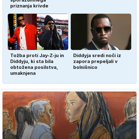
priznanja krivde
Tožba proti Jay-Z-ju in
Diddyja sredi noči iz
Diddyju, ki sta bila
zapora prepeljali v
obtožena posilstva,
bolnišnico
umaknjena