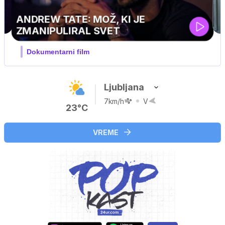
MOJ PRIJATELJ PINGVIN
Film meseca / družinski, pustolovski
Ljubljana
7km/h
V
23°C
VREME