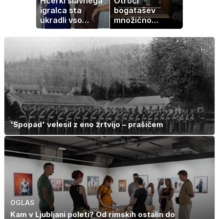
Hčerki slavnega
Otroci
igralca sta
bogatašev
ukradli vso
množično
pozornost
prodajajo
družinske
zbirke: raje imajo
denar kot
umetnine
'Spopad' velesil z eno žrtvijo – prašičem
OGLAS
Kam v Ljubljani poleti? Od rimskih ostalin do