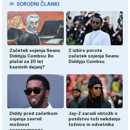
SORODNI ČLANKI
Začetek sojenja Seanu
Z izbiro porote
Diddyju Combsu: Bo
začetek sojenja Seanu
plačal za 20 let
Diddyju Combsu
kaznivih dejanj?
Diddy pred začetkom
Jay-Z zaradi obtožb o
sojenja zavrnil
posilstvu toži nekdanjo
možnost
tožnico in odvetnika
sporazumnega