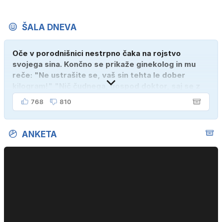
ŠALA DNEVA
Oče v porodnišnici nestrpno čaka na rojstvo
svojega sina. Končno se prikaže ginekolog in mu
reče: "Ne ustrašite se, vaš sin tehta le dober
kilogram!" "Nič čudnega, gospod doktor, saj se z
ženo poznava šele tri mesece."
768
810
ANKETA