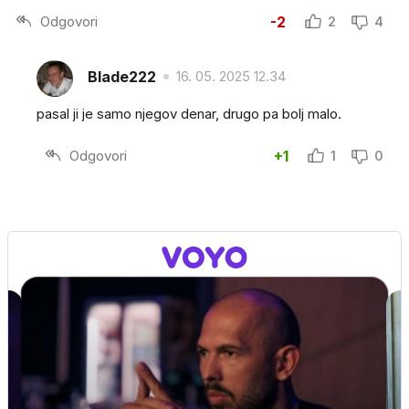
Odgovori
-2
2
4
Blade222
16. 05. 2025 12.34
pasal ji je samo njegov denar, drugo pa bolj malo.
Odgovori
+1
1
0