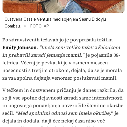
Čustvena Cassie Ventura med sojenjem Seanu Diddyju
Combsu.
FOTO: AP
Po zdravstvenih težavah jo je povprašala tožilka
Emily Johnson
.
"Imela sem veliko težav z želodcem
in prebavili zaradi jemanja mamil,"
je pojasnila 38-
letnica. Včeraj je pevka, ki je v osmem mesecu
nosečnosti s tretjim otrokom, dejala, da se je morala
za vsa spolna dejanja venomer posluževati mamil.
V težkem in čustvenem pričanju je danes razkrila, da
so ji vse spolne dejavnosti zaradi same intenzivnosti
in pogostega ponavljanja povzročile številne okužbe
sečil.
"Med spolnimi odnosi sem imela okužbe,"
je
dejala in dodala, da ji čez nekaj časa niso več