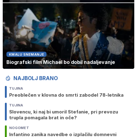
KMALU SNEMANJE
Biografski film Michael bo dobil nadaljevanje
NAJBOLJ BRANO
TUJINA
Preoblečen v klovna do smrti zabodel 78-letnika
TUJINA
Slovencu, ki naj bi umoril Stefanie, pri prevozu
trupla pomagala brat in oče?
NOGOMET
Infantino zanika navedbe o izplačilu domnevni