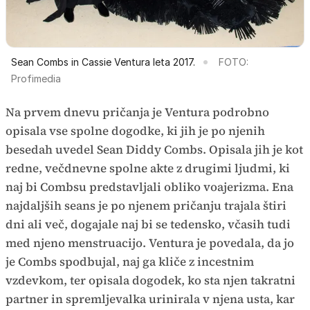
Sean Combs in Cassie Ventura leta 2017.
FOTO:
Profimedia
Na prvem dnevu pričanja je Ventura podrobno
opisala vse spolne dogodke, ki jih je po njenih
besedah uvedel Sean Diddy Combs. Opisala jih je kot
redne, večdnevne spolne akte z drugimi ljudmi, ki
naj bi Combsu predstavljali obliko voajerizma. Ena
najdaljših seans je po njenem pričanju trajala štiri
dni ali več, dogajale naj bi se tedensko, včasih tudi
med njeno menstruacijo. Ventura je povedala, da jo
je Combs spodbujal, naj ga kliče z incestnim
vzdevkom, ter opisala dogodek, ko sta njen takratni
partner in spremljevalka urinirala v njena usta, kar