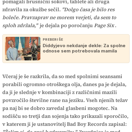
pomagali brusnični sokovi, tablete ali druga
zdravila za okužbe sečil.
"Dolgo časa je bilo res
boleče. Pravzaprav ne morem verjeti, da sem to
sploh zdržala,"
je dejala po poročanju
Page Six
.
PREBERI ŠE
Diddyjevo nekdanje dekle: Za spolne
odnose sem potrebovala mamila
Včeraj je še razkrila, da so med spolnimi seansami
porabili ogromno otroškega olja, danes pa je dejala,
da ji je slednje v kombinaciji z različnimi mazili
povzročilo številne rane na jeziku. Vseh njenih težav
pa naj bi se dobro zavedal glasbeni mogotec. Na
sodišču so tretji dan sojenja tako prikazali sporočilo,
v katerem ji je ustanovitelj Bad Boy Records zapisal:
"Želim si, da greš k zdravniku."
Zvezdnica je med