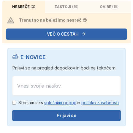
NESREČE
(0)
ZASTOJI
(16)
OVIRE
(18)
Trenutno ne beležimo nesreč 😎
VEČ O CESTAH
E-NOVICE
Prijavi se na pregled dogodkov in bodi na tekočem.
Strinjam se s
splošnimi pogoji
in
politiko zasebnosti
.
Prijavi se