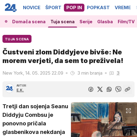
NOVICE
ŠPORT
POP IN
POPKAST
VREME
Domača scena
Tuja scena
Serije
Glasba
Film/TV
TUJA SCENA
Čustveni zlom Diddyjeve bivše: Ne
morem verjeti, da sem to preživela!
New York, 14. 05. 2025 22.09
3 min branja
3
AVTOR:
E.K.
Tretji dan sojenja Seanu
Diddyju Combsu je
ponovno pričala
glasbenikova nekdanja