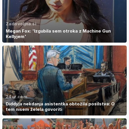
Zadovoljna.si
Megan Fox: 'Izgubila sem otroka z Machine Gun
Kellyjem'
24ur.com
Diddyja nekdanja asistentka obtožila posilstva: O
tem nisem želela govoriti