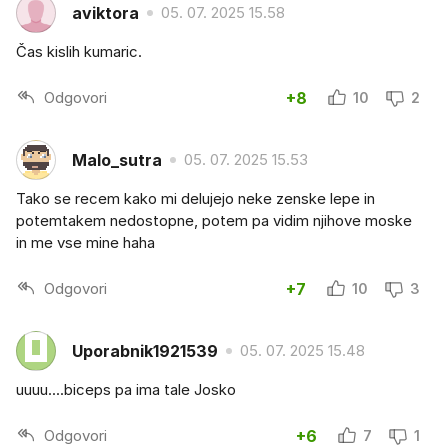
aviktora
05. 07. 2025 15.58
Čas kislih kumaric.
Odgovori
+8
10
2
Malo_sutra
05. 07. 2025 15.53
Tako se recem kako mi delujejo neke zenske lepe in
potemtakem nedostopne, potem pa vidim njihove moske
in me vse mine haha
Odgovori
+7
10
3
Uporabnik1921539
05. 07. 2025 15.48
uuuu....biceps pa ima tale Josko
Odgovori
+6
7
1