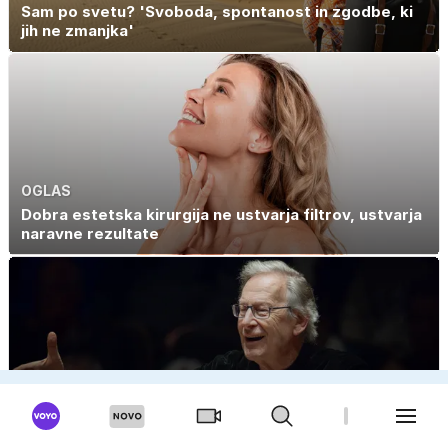
Sam po svetu? 'Svoboda, spontanost in zgodbe, ki
jih ne zmanjka'
OGLAS
Dobra estetska kirurgija ne ustvarja filtrov, ustvarja
naravne rezultate
OGLAS
V Ljubljano prihaja svetovna dirigentska legenda
John Eliot Gardiner