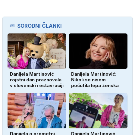
SORODNI ČLANKI
Danijela Martinović
Danijela Martinović:
rojstni dan praznovala
Nikoli se nisem
v slovenski restavraciji
počutila lepa ženska
Danijela o prometni
Danijela Martinović