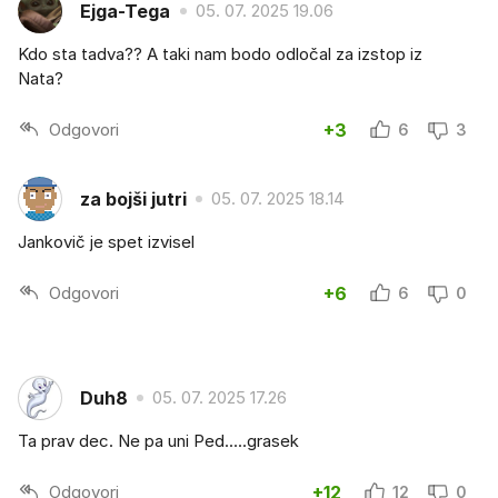
Ejga-Tega
05. 07. 2025 19.06
Kdo sta tadva?? A taki nam bodo odločal za izstop iz
Nata?
Odgovori
+3
6
3
za bojši jutri
05. 07. 2025 18.14
Jankovič je spet izvisel
Odgovori
+6
6
0
Duh8
05. 07. 2025 17.26
Ta prav dec. Ne pa uni Ped.....grasek
Odgovori
+12
12
0