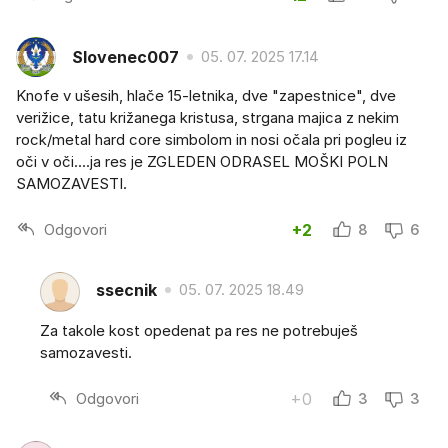
Slovenec007
05. 07. 2025 17.14
Knofe v ušesih, hlače 15-letnika, dve "zapestnice", dve
verižice, tatu križanega kristusa, strgana majica z nekim
rock/metal hard core simbolom in nosi očala pri pogleu iz
oči v oči....ja res je ZGLEDEN ODRASEL MOŠKI POLN
SAMOZAVESTI.
Odgovori
+2
8
6
ssecnik
05. 07. 2025 18.49
Za takole kost opedenat pa res ne potrebuješ
samozavesti.
Odgovori
+0
3
3