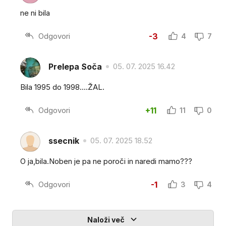
ne ni bila
Odgovori
-3
4
7
Prelepa Soča
05. 07. 2025 16.42
Bila 1995 do 1998....ŽAL.
Odgovori
+11
11
0
ssecnik
05. 07. 2025 18.52
O ja,bila.Noben je pa ne poroči in naredi mamo???
Odgovori
-1
3
4
Naloži več