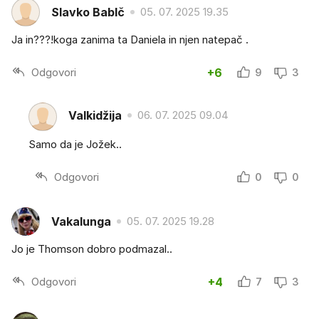
Slavko BabIč
05. 07. 2025 19.35
Ja in???!koga zanima ta Daniela in njen natepač .
Odgovori
+6
9
3
Valkidžija
06. 07. 2025 09.04
Samo da je Jožek..
Odgovori
0
0
Vakalunga
05. 07. 2025 19.28
Jo je Thomson dobro podmazal..
Odgovori
+4
7
3