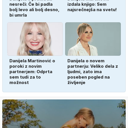
nesreči: Če bi padla
izdala knjigo: Sem
bolj levo ali bolj desno,
najsrečnejša na svetu!
bi umrla
Danijela Martinović o
Danijela o novem
poroki z novim
partnerju: Veliko dela z
partnerjem: Odprta
ljudmi, zato ima
sem tudi za to
poseben pogled na
možnost
življenje