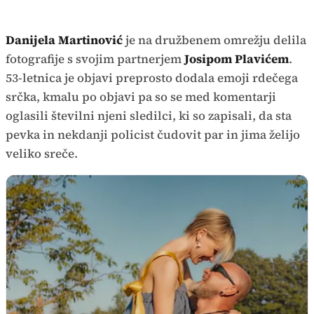
Danijela Martinović
je na družbenem omrežju delila
fotografije s svojim partnerjem
Josipom Plavićem
.
53-letnica je objavi preprosto dodala emoji rdečega
srčka, kmalu po objavi pa so se med komentarji
oglasili številni njeni sledilci, ki so zapisali, da sta
pevka in nekdanji policist čudovit par in jima želijo
veliko sreče.