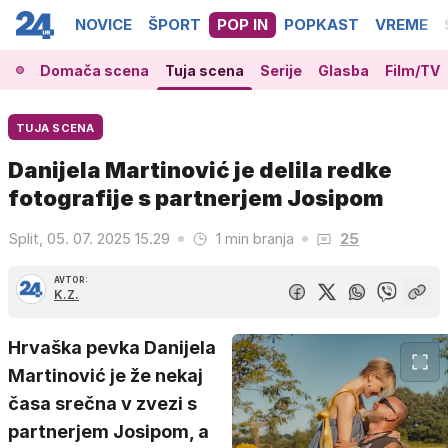
NOVICE
ŠPORT
POP IN
POPKAST
VREME
Domača scena
Tuja scena
Serije
Glasba
Film/TV
TUJA SCENA
Danijela Martinović je delila redke
fotografije s partnerjem Josipom
Split, 05. 07. 2025 15.29
1 min branja
25
AVTOR:
K.Z.
Hrvaška pevka Danijela
Martinović je že nekaj
časa srečna v zvezi s
partnerjem Josipom, a