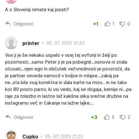
A o Sloveniji nimate kaj pisati?
Odgovori
+1
1
0
printer
05. 07. 2025 21.43
Vse ji je še nekako uspelo v vsej tej evforiji in želji po
pozornosti...samo Peter ji je pa pobegnil...osnove ni znala
očuvati...njen ego in občutek večvrednosti je povzročil, da
je partner seveda namocil v boljse in mlajse...zakaj pa
ne..sta bila vsaj korektna in dala karte na mizo.. in ne tako
kot 80 posto parov, ki vsi vedo, kaj se dogaja, kemije ni...pa
raje za tolazbo in lastno laž kakšna slika srečne družine na
instagramu več in čakanje na lažne lajke...
Odgovori
+3
5
2
Cupko
05. 07. 2025 21.23