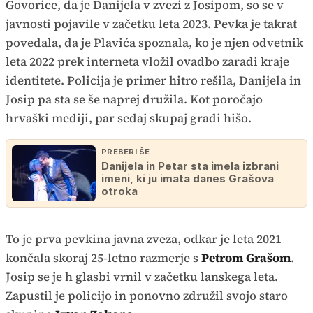
Govorice, da je Danijela v zvezi z Josipom, so se v
javnosti pojavile v začetku leta 2023. Pevka je takrat
povedala, da je Plavića spoznala, ko je njen odvetnik
leta 2022 prek interneta vložil ovadbo zaradi kraje
identitete. Policija je primer hitro rešila, Danijela in
Josip pa sta se še naprej družila. Kot poročajo
hrvaški mediji, par sedaj skupaj gradi hišo.
PREBERI ŠE
Danijela in Petar sta imela izbrani
imeni, ki ju imata danes Grašova
otroka
To je prva pevkina javna zveza, odkar je leta 2021
končala skoraj 25-letno razmerje s
Petrom Grašom
.
Josip se je h glasbi vrnil v začetku lanskega leta.
Zapustil je policijo in ponovno združil svojo staro