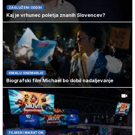
ZASLUŽENI ODDIH
Kaj je vrhunec poletja znanih Slovencev?
KMALU SNEMANJE
Biografski film Michael bo dobil nadaljevanje
FILMSKI MARATON