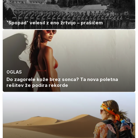
'Spopad' velesil z eno žrtvijo – prašičem
OGLAS
Do zagorele kože brez sonca? Ta nova poletna
rešitev že podira rekorde