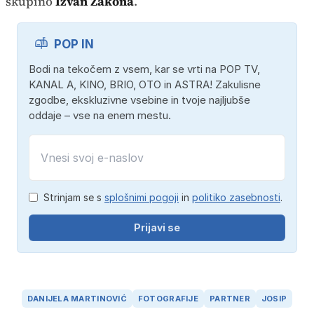
skupino
Izvan Zakona
.
POP IN
Bodi na tekočem z vsem, kar se vrti na POP TV,
KANAL A, KINO, BRIO, OTO in ASTRA! Zakulisne
zgodbe, ekskluzivne vsebine in tvoje najljubše
oddaje – vse na enem mestu.
Strinjam se s
splošnimi pogoji
in
politiko zasebnosti
.
Prijavi se
DANIJELA MARTINOVIĆ
FOTOGRAFIJE
PARTNER
JOSIP