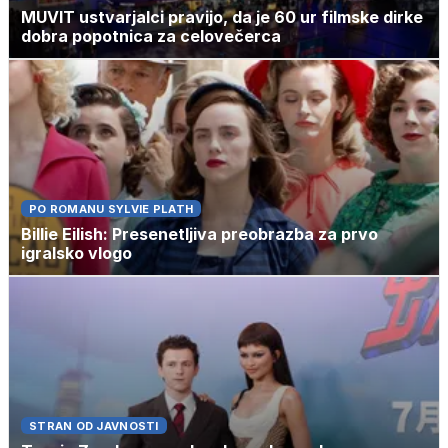
MUVIT ustvarjalci pravijo, da je 60 ur filmske dirke
dobra popotnica za celovečerca
PO ROMANU SYLVIE PLATH
Billie Eilish: Presenetljiva preobrazba za prvo
igralsko vlogo
STRAN OD JAVNOSTI