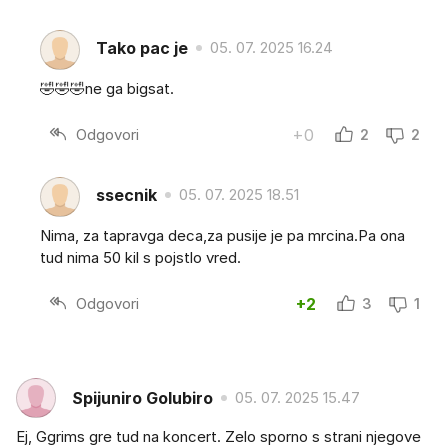
Tako pac je
05. 07. 2025 16.24
🤣🤣🤣ne ga bigsat.
Odgovori
+0
2
2
ssecnik
05. 07. 2025 18.51
Nima, za tapravga deca,za pusije je pa mrcina.Pa ona
tud nima 50 kil s pojstlo vred.
Odgovori
+2
3
1
Spijuniro Golubiro
05. 07. 2025 15.47
Ej, Ggrims gre tud na koncert. Zelo sporno s strani njegove