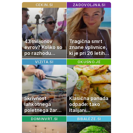
CEKIN.SI
ZADOVOLJNA.SI
43 milijonov
Tragična smrt
evrov? Koliko so
znane vplivnice,
po razhodu
ki je pri 26 letih
zahtevale ali
izgubila boj z
VIZITA.SI
OKUSNO.JE
prejele
boleznijo
partnerice
športnih
zvezdnikov
Skrivnost
Klasična panada
lahkotnega
odpade: tako
poletnega žara,
Italijani
po katerem ne
pripravijo
DOMINVRT.SI
BIBALEZE.SI
boste
slastne ocvrte
potrebovali
bučke