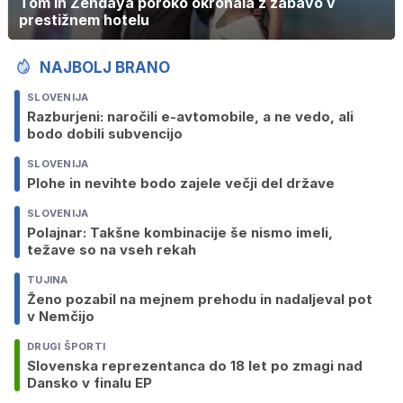
Tom in Zendaya poroko okronala z zabavo v
prestižnem hotelu
NAJBOLJ BRANO
SLOVENIJA
Razburjeni: naročili e-avtomobile, a ne vedo, ali
bodo dobili subvencijo
SLOVENIJA
Plohe in nevihte bodo zajele večji del države
SLOVENIJA
Polajnar: Takšne kombinacije še nismo imeli,
težave so na vseh rekah
TUJINA
Ženo pozabil na mejnem prehodu in nadaljeval pot
v Nemčijo
DRUGI ŠPORTI
Slovenska reprezentanca do 18 let po zmagi nad
Dansko v finalu EP