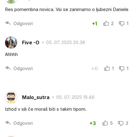
Res pomembna novica. Vsi se zanimamo o ljubezni Daniele
Odgovori
+1
2
1
Five -O
05. 07. 2025 20.38
Ahhhh
Odgovori
+0
1
1
Malo_sutra
05. 07. 2025 19.46
Izhod v sili če moraš biti s takim tipom.
Odgovori
+3
5
2