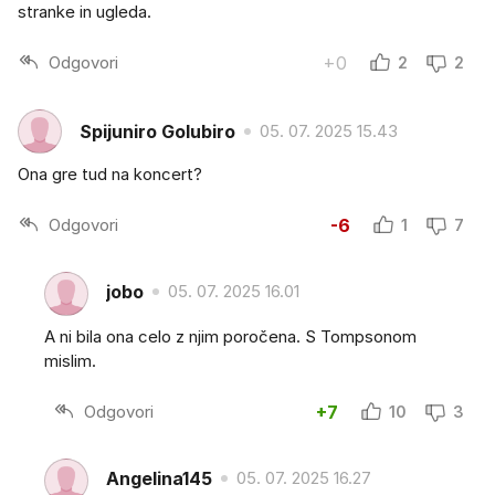
stranke in ugleda.
Odgovori
+0
2
2
Spijuniro Golubiro
05. 07. 2025 15.43
Ona gre tud na koncert?
Odgovori
-6
1
7
jobo
05. 07. 2025 16.01
A ni bila ona celo z njim poročena. S Tompsonom
mislim.
Odgovori
+7
10
3
Angelina145
05. 07. 2025 16.27