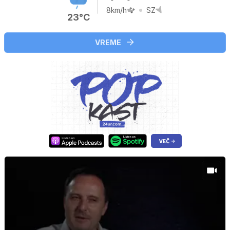
8km/h
SZ
23°C
VREME