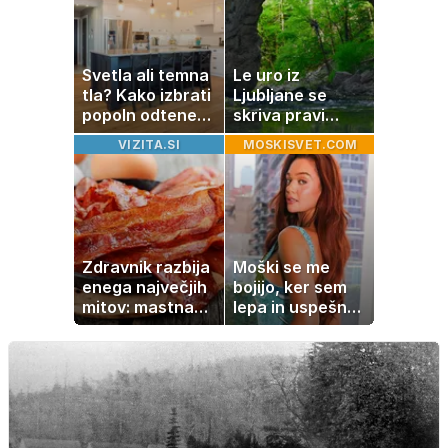
popoldanskega
spanca
Svetla ali temna
Le uro iz
tla? Kako izbrati
Ljubljane se
popoln odtenek
skriva pravi
za vaš dom
naravni čudež:
VIZITA.SI
MOSKISVET.COM
izlet, ki bo
navdušil otroke
Zdravnik razbija
Moški se me
enega največjih
bojijo, ker sem
mitov: mastna
lepa in uspešna:
jetra ne
Misica razkrila,
nastanejo zaradi
zakaj je še
slanine, temveč
vedno samska
zaradi živila, ki
ga imamo vsi
radi