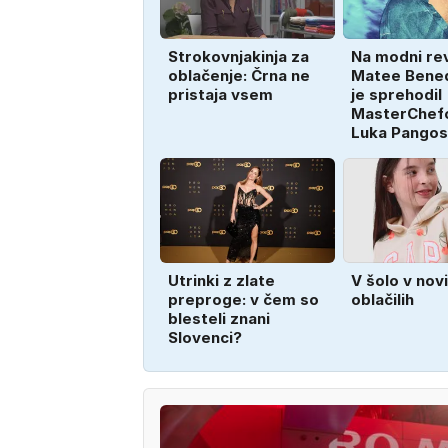
Strokovnjakinja za
Na modni rev
oblačenje: Črna ne
Matee Bened
pristaja vsem
je sprehodil
MasterChef
Luka Pangos
Utrinki z zlate
V šolo v nov
preproge: v čem so
oblačilih
blesteli znani
Slovenci?