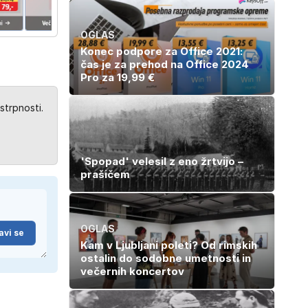
opozarjajo na
pogosto napako
OGLAS
Konec podpore za Office 2021:
čas je za prehod na Office 2024
Pro za 19,99 €
strpnosti.
'Spopad' velesil z eno žrtvijo –
prašičem
OGLAS
avi se
Kam v Ljubljani poleti? Od rimskih
ostalin do sodobne umetnosti in
večernih koncertov