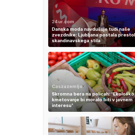
24ur.com
Danska moda navdušuje tudi naše
zvezdnike: Ljubljana postala presto
skandinavskega stila
Caszazemljo
Skromna bera na policah: 'Ekološko
kmetovanje bi moralo biti v javnem
interesu'