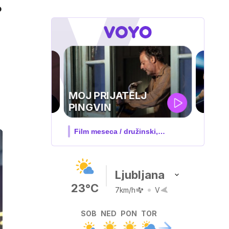
o
UEFA
SUPERPOKAL
V živo na VOYO: sreda ob 20.30
Ljubljana
23°C
7km/h
V
SOB
NED
PON
TOR