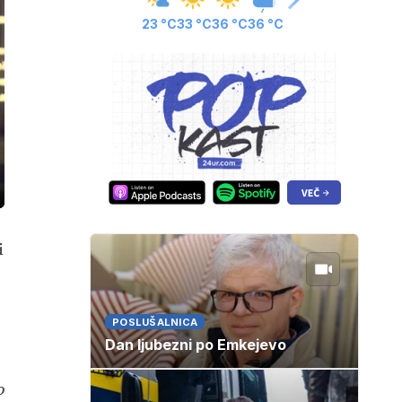
23 °C
33 °C
36 °C
36 °C
ozaslonski
in
i
POSLUŠALNICA
Dan ljubezni po Emkejevo
o