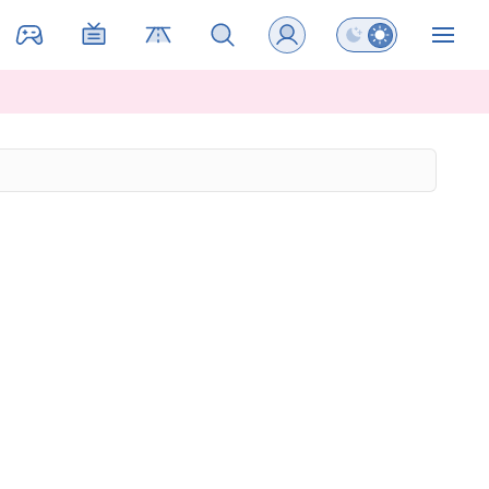
Preklopi barvni na
ZIN