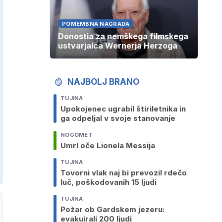
POMEMBNA NAGRADA
Donostia za nemškega filmskega
ustvarjalca Wernerja Herzoga
NAJBOLJ BRANO
TUJINA
Upokojenec ugrabil štiriletnika in
ga odpeljal v svoje stanovanje
NOGOMET
Umrl oče Lionela Messija
TUJINA
Tovorni vlak naj bi prevozil rdečo
luč, poškodovanih 15 ljudi
TUJINA
Požar ob Gardskem jezeru:
evakuirali 200 ljudi