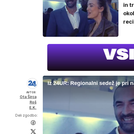
in t
oko
reci
Iz 24UR: Regionalni sedež je pri 
AVTOR:
Ota Širca
Roš
E.K.
Deli zgodbo: