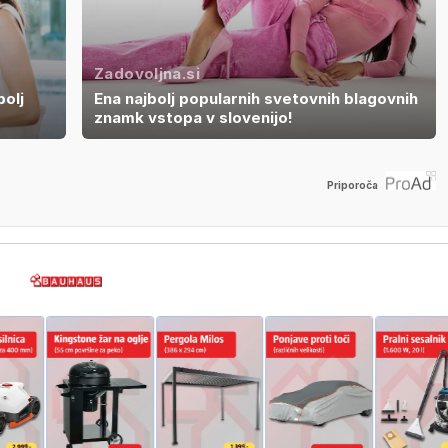
Zadovoljna.si
bolj
Ena najbolj popularnih svetovnih blagovnih
znamk vstopa v slovenijo!
Priporoča