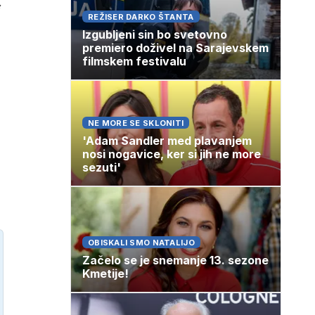
REŽISER DARKO ŠTANTA
Izgubljeni sin bo svetovno
premiero doživel na Sarajevskem
filmskem festivalu
NE MORE SE SKLONITI
'Adam Sandler med plavanjem
nosi nogavice, ker si jih ne more
sezuti'
OBISKALI SMO NATALIJO
Začelo se je snemanje 13. sezone
Kmetije!