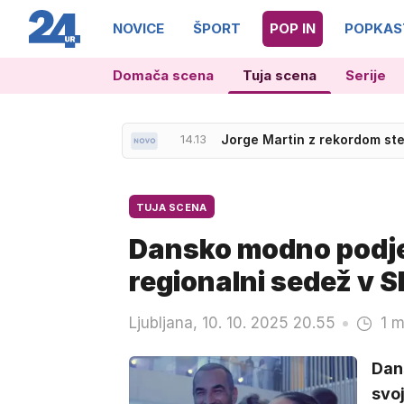
NOVICE
ŠPORT
POP IN
POPKAS
Domača scena
Tuja scena
Serije
13.47
Od Kopra do Ljubljane več k
14.13
Jorge Martin z rekordom ste
TUJA SCENA
Dansko modno podjet
regionalni sedež v S
Ljubljana, 10. 10. 2025 20.55
1 m
Dans
svoj