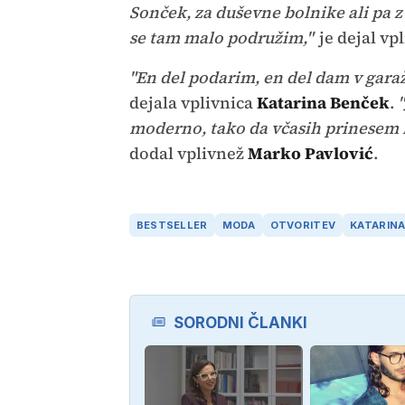
Sonček, za duševne bolnike ali pa z
se tam malo podružim,"
je dejal vp
"En del podarim, en del dam v garažo
dejala vplivnica
Katarina Benček
.
moderno, tako da včasih prinesem kak
dodal vplivnež
Marko Pavlović
.
BESTSELLER
MODA
OTVORITEV
KATARIN
SORODNI ČLANKI