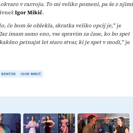
 okvaro v razvoju. To mi veliko pomeni, pa še z njimi
livnež
Igor Mikič
.
, če bom še oblekla, skratka veliko opcij je,"
je
"Jaz imam samo eno, vse spravim za čase, ko bo spet
šno petnajst let staro stvar, ki je spet v modi,"
je
A BENČEK
IGOR MIKIČ