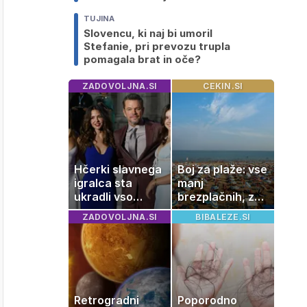
TUJINA
Slovencu, ki naj bi umoril
Stefanie, pri prevozu trupla
pomagala brat in oče?
ZADOVOLJNA.SI
CEKIN.SI
Hčerki slavnega
Boj za plaže: vse
igralca sta
manj
ukradli vso
brezplačnih, za
pozornost
ležalnik in
ZADOVOLJNA.SI
BIBALEZE.SI
senčnik tudi več
kot 40 evrov
Retrogradni
Poporodno