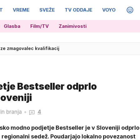
T
VREME
SVEŽE
TV ODDAJE
VOYO
MAGA
Glasba
Film/TV
Zanimivosti
ot dve uri
ze zmagovalec kvalifikacij
je Bestseller odprlo
loveniji
in branja
4
ko modno podjetje Bestseller je v Sloveniji odprlo
 regionalni sedež. Poudarjajo lokalno povezanost