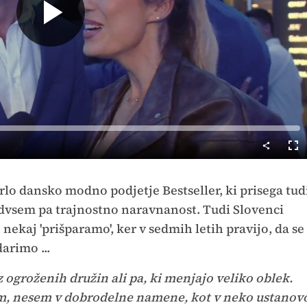
Predvajaj
Cel
nač
prlo dansko modno podjetje Bestseller, ki prisega tud
edvsem pa trajnostno naravnanost. Tudi Slovenci
nekaj 'prišparamo', ker v sedmih letih pravijo, da se
arimo ...
ogroženih družin ali pa, ki menjajo veliko oblek.
im, nesem v dobrodelne namene, kot v neko ustanov