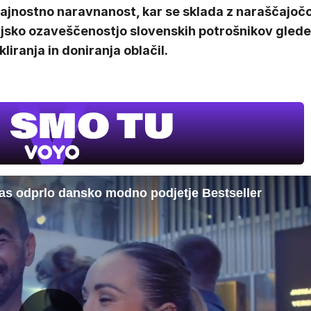
rajnostno naravnanost, kar se sklada z naraščajoč
ljsko ozaveščenostjo slovenskih potrošnikov glede
kliranja in doniranja oblačil.
nas odprlo dansko modno podjetje Bestseller