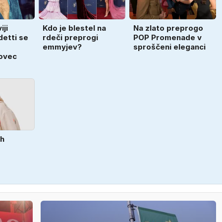
iji
Kdo je blestel na
Na zlato preprogo
etti se
rdeči preprogi
POP Promenade v
emmyjev?
sproščeni eleganci
ovec
ih