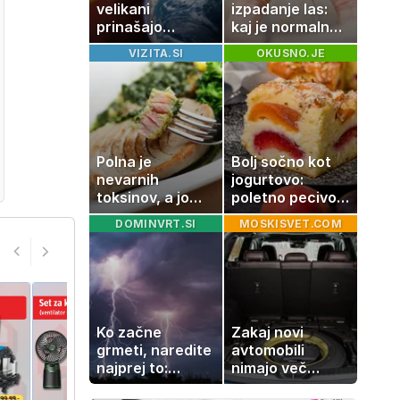
velikani
izpadanje las:
prinašajo
kaj je normalno
pomembne
in kako si
VIZITA.SI
OKUSNO.JE
premike – kaj
pomagati
pomeni, da so
Saturn, Neptun
in Pluton hkrati
retrogradni?
Polna je
Bolj sočno kot
nevarnih
jogurtovo:
toksinov, a jo
poletno pecivo,
imamo vsi radi:
ki vedno uspe
DOMINVRT.SI
MOSKISVET.COM
to je najbolj
nezdrava riba, ki
jo mnogi redno
uživajo
Ko začne
Zakaj novi
grmeti, naredite
avtomobili
najprej to:
nimajo več
strokovnjaki
rezervne gume?