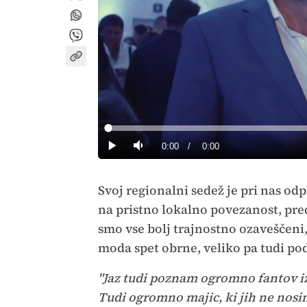
Loaded
:
0%
Current
0:00
/
Duration
0:00
Predvajaj
Tiho
Time
Svoj regionalni sedež je pri nas od
na pristno lokalno povezanost, pr
smo vse bolj trajnostno ozaveščeni, 
moda spet obrne, veliko pa tudi pod
"Jaz tudi poznam ogromno fantov iz 
Tudi ogromno majic, ki jih ne nos