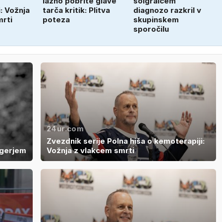
lažno pobrite glave
soigralcem
: Vožnja
tarča kritik: Plitva
diagnozo razkril v
mrti
poteza
skupinskem
sporočilu
24ur.com
Zvezdnik serije Polna hiša o kemoterapiji:
ngerjem
Vožnja z vlakcem smrti