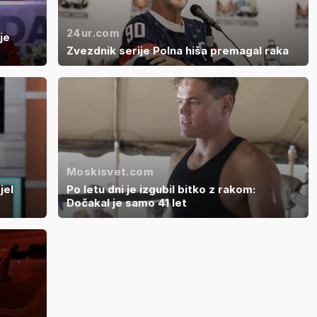
24ur.com
je
Zvezdnik serije Polna hiša premagal raka
Moskisvet.com
jel
Po letu dni je izgubil bitko z rakom:
Dočakal je samo 41 let