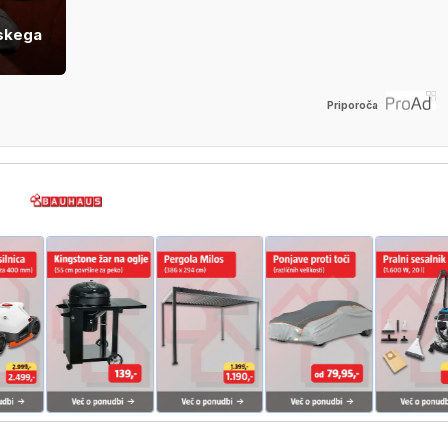
skega
Priporoča