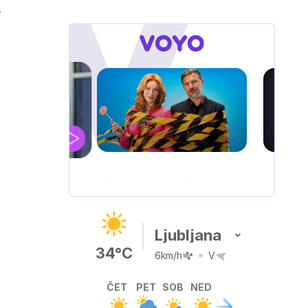
e
a
IQ 160
Nova hrvaška serija
Ljubljana
34°C
6km/h
V
ČET
PET
SOB
NED