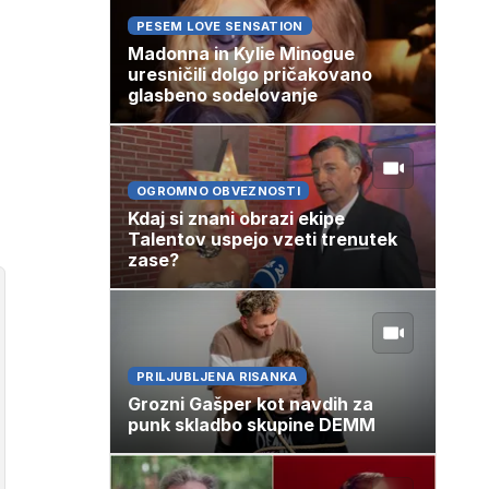
PESEM LOVE SENSATION
Madonna in Kylie Minogue
uresničili dolgo pričakovano
glasbeno sodelovanje
OGROMNO OBVEZNOSTI
Kdaj si znani obrazi ekipe
Talentov uspejo vzeti trenutek
zase?
PRILJUBLJENA RISANKA
Grozni Gašper kot navdih za
punk skladbo skupine DEMM