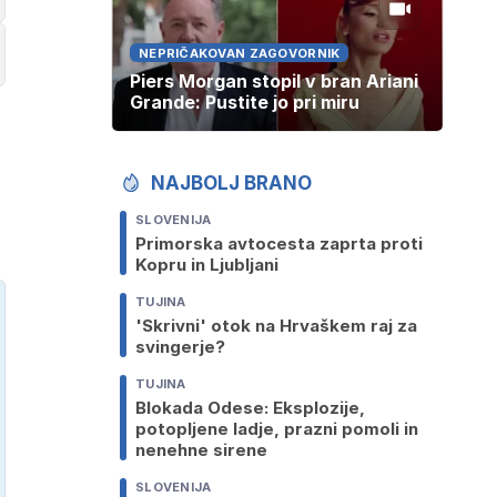
NEPRIČAKOVAN ZAGOVORNIK
Piers Morgan stopil v bran Ariani
Grande: Pustite jo pri miru
NAJBOLJ BRANO
SLOVENIJA
Primorska avtocesta zaprta proti
Kopru in Ljubljani
TUJINA
'Skrivni' otok na Hrvaškem raj za
svingerje?
TUJINA
Blokada Odese: Eksplozije,
potopljene ladje, prazni pomoli in
nenehne sirene
SLOVENIJA