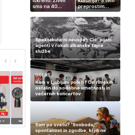
iskreno: Živeli
kuhanja? S tem
smo na 40
preprostim
kvadratih, a
trikom bo
imela sem vse,
pripravljen v
kar otrok
nekaj minutah
potrebuje
Spektakularni neuspeh Cie: pijani
agenti v rokah albanske tajne
službe
OGLAS
Kam v Ljubljani poleti? Od rimskih
ostalin do sodobne umetnosti in
večernih koncertov
Sam po svetu? 'Svoboda,
spontanost in zgodbe, ki jih ne