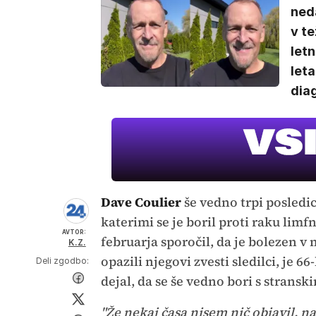
neda
v te
letn
let
diag
Dave Coulier
še vedno trpi posledi
katerimi se je boril proti raku limfn
AVTOR:
februarja sporočil, da je bolezen v 
K.Z.
opazili njegovi zvesti sledilci, je 6
Deli zgodbo:
dejal, da se še vedno bori s stranski
"Že nekaj časa nisem nič objavil, n