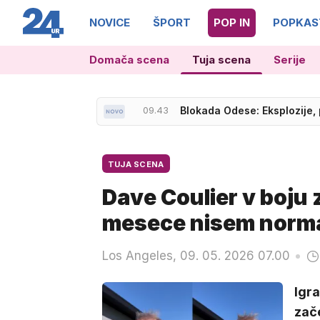
NOVICE
ŠPORT
POP IN
POPKAS
Domača scena
Tuja scena
Serije
10.24
Nevihta v gorah, zdrsi, kruš
09.43
Blokada Odese: Eksplozije, 
TUJA SCENA
Dave Coulier v boju 
mesece nisem norma
Los Angeles, 09. 05. 2026 07.00
Igra
zače