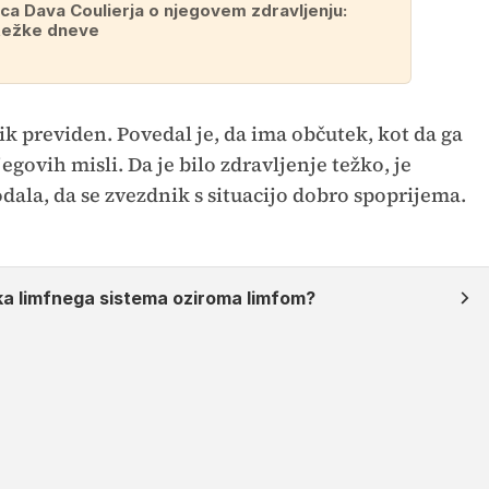
lca Dava Coulierja o njegovem zdravljenju:
 težke dneve
k previden. Povedal je, da ima občutek, kot da ga
egovih misli. Da je bilo zdravljenje težko, je
odala, da se zvezdnik s situacijo dobro spoprijema.
ka limfnega sistema oziroma limfom?