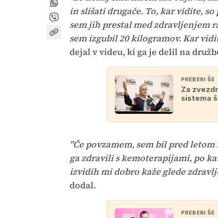
in slišati drugače. To, kar vidite, 
sem jih prestal med zdravljenjem r
sem izgubil 20 kilogramov. Kar vidit
dejal v videu, ki ga je delil na dru
PREBERI ŠE
Za zvezdn
sistema š
"Če povzamem, sem bil pred letom i
ga zdravili s kemoterapijami, po kat
izvidih mi dobro kaže glede zdravlj
dodal.
PREBERI ŠE