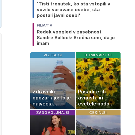
'Tisti trenutek, ko sta vstopili v
vozilo varovane osebe, sta
postali javni osebi'
FILM/TV
Redek vpogled v zasebnost
Sandre Bullock: Srečna sem, da jo
imam
VIZITA.SI
DOMINVRT.SI
Zdravniki
Posadite jih
opozarjajo: to je
avgusta in
največja
cvetele bodo
napaka, ki jo
vse do zime
ZADOVOLJNA.SI
CEKIN.SI
ljudje delajo med
vročino