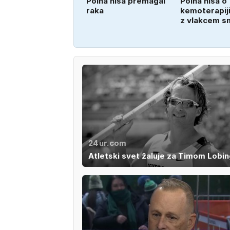
Polna hiša premagal
Polna hiša o
raka
kemoterapiji
z vlakcem s
24ur.com
Atletski svet žaluje za Timom Lobi