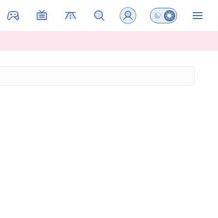
Preklopi barvni na
ZIN