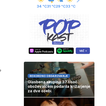
34 °C
31 °C
29 °C
33 °C
o
REKORDNO OBDAROVANJE
Glasbena skupina 37 tisoč
oboževalcem podarila križarjenje
za dve osebi