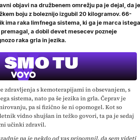
vni objavi na družbenem omrežju pa je dejal, da j
žkem boju z boleznijo izgubil 20 kilogramov. 66-
ik ima raka limfnega sistema, ki ga je marca isteg
a premagal, a dobil devet mesecev pozneje
nozo raka grla in jezika.
ce zdravljenja s kemoterapijami in obsevanjem, s
ega sistema, nato pa še jezika in grla. Čeprav je
mirovanju, pa si fizično še ni opomogel. Kot so
6-letnik vidno shujšan in težko govori, ta pa je sedaj
mi učinki zdravil.
azadnje pa je nekdo od vas pripomnil, da sem videti