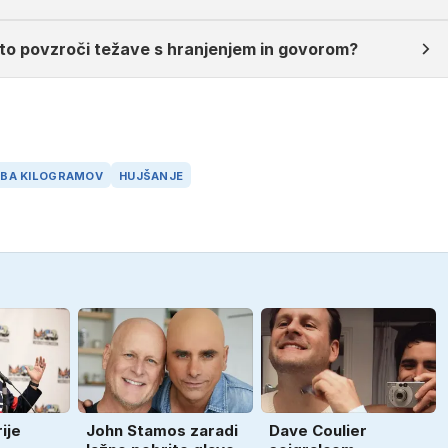
sto povzroči težave s hranjenjem in govorom?
UBA KILOGRAMOV
HUJŠANJE
ije
John Stamos zaradi
Dave Coulier