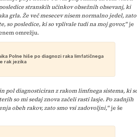
so posledice stranskih učinkov obsežnih obsevanj, ki
aka grla. Že več mesecev nisem normalno jedel, zato
e, so posledice, ki so vplivale tudi na moj govor,"
je
žbenem omrežju.
ika Polne hiše po diagnozi raka limfatičnega
e rak jezika
n pol diagnosticiran z rakom limfnega sistema, ki s
erih so mi sedaj znova začeli rasti lasje. Po zadnjih
enja obeh rakov, zato smo vsi zadovoljni,"
je še