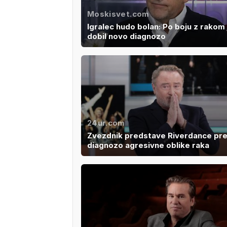
Moskisvet.com
Igralec hudo bolan: Po boju z rakom 
dobil novo diagnozo
24ur.com
Zvezdnik predstave Riverdance pre
diagnozo agresivne oblike raka