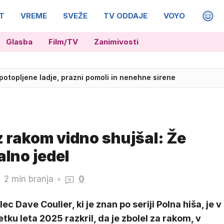
T
VREME
SVEŽE
TV ODDAJE
VOYO
MAGA
Glasba
Film/TV
Zanimivosti
enje skal: posredoval tudi helikopter
potopljene ladje, prazni pomoli in nenehne sirene
z rakom vidno shujšal: Že
lno jedel
2 min branja
0
lec Dave Coulier, ki je znan po seriji Polna hiša, je v
tku leta 2025 razkril, da je zbolel za rakom, v