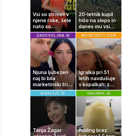
Vsi so strmeli v
20-letnik kupil
njene roke, šele
hišo na slepo in
nato so
danes mu vsi
ugotovili, kaj
zavidajo
ZADOVOLJNA.SI
MOSKISVET.COM
drži
Njuna ljubezen
Igralka pri 51
naj bi bila
letih navdušuje
marketinški trik,
v kopalkah: z
tako se odzivata
možem uživa v
BIBALEZE.SI
OKUSNO.JE
na govorice
romantičnem
poletju
Tanja Žagar
Puding brez