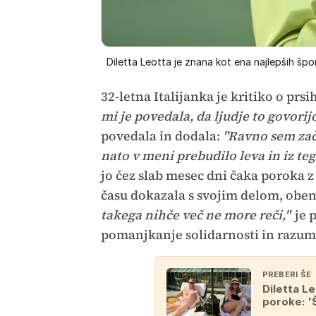
Diletta Leotta je znana kot ena najlepših špo
32-letna Italijanka je kritiko o prs
mi je povedala, da ljudje to govorij
povedala in dodala:
"Ravno sem zače
nato v meni prebudilo leva in iz teg
jo čez slab mesec dni čaka porok
času dokazala s svojim delom, oben
takega nihče več ne more reči,"
je 
pomanjkanje solidarnosti in razu
PREBERI ŠE
Diletta L
poroke: '