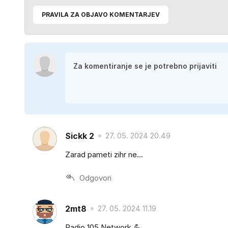
PRAVILA ZA OBJAVO KOMENTARJEV
Sickk 2
27. 05. 2024 20.49
Zarad pameti zihr ne...
Odgovori
2mt8
27. 05. 2024 11.19
Radio 105 Network 💪