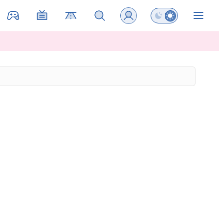
Preklopi barvni na
ZIN