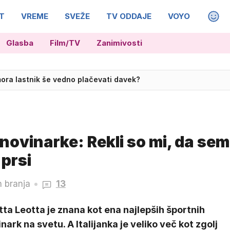
T
VREME
SVEŽE
TV ODDAJE
VOYO
MAGA
Glasba
Film/TV
Zanimivosti
mora lastnik še vedno plačevati davek?
 novinarke: Rekli so mi, da sem
 prsi
n branja
13
tta Leotta je znana kot ena najlepših športnih
nark na svetu. A Italijanka je veliko več kot zgolj