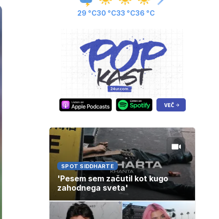
29 °C
30 °C
33 °C
36 °C
SPOT SIDDHARTE
'Pesem sem začutil kot kugo
zahodnega sveta'