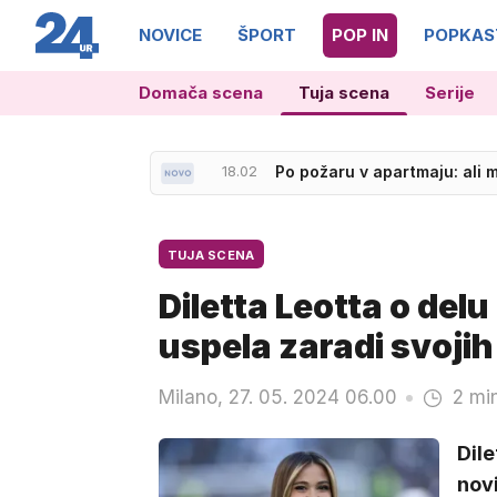
NOVICE
ŠPORT
POP IN
POPKAS
Domača scena
Tuja scena
Serije
18.02
Po požaru v apartmaju: ali 
TUJA SCENA
Diletta Leotta o delu
uspela zaradi svojih
Milano, 27. 05. 2024 06.00
2 mi
Dile
novi