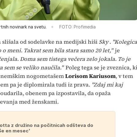
rtnih novinark na svetu.
FOTO: Profimedia
ih slišala od sodelavke na medijski hiši
Sky
.
"Kolegic
o o meni. Takrat sem bila stara samo 20 let,"
je
njala. Doma sem tistega večera zelo jokala. To je
a sem se veliko naučila."
Poleg tega se je zveznica, k
a z nemškim nogometašem
Lorisom Kariusom
, v tem
em pa je diplomirala tudi iz prava.
"Zdaj mi kaj
poudarila, obenem pa izpostavila, da opaža
mevanja med ženskami.
eotta z družino na počitnicah odšteva do
Še en mesec'