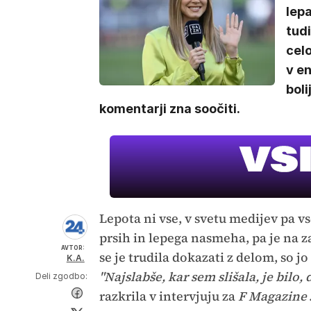
lepa
tudi
celo
v en
boli
komentarji zna soočiti.
Lepota ni vse, v svetu medijev pa v
prsih in lepega nasmeha, pa je na z
AVTOR:
se je trudila dokazati z delom, so j
K.A.
"Najslabše, kar sem slišala, je bilo,
Deli zgodbo:
razkrila v intervjuju za
F Magazine