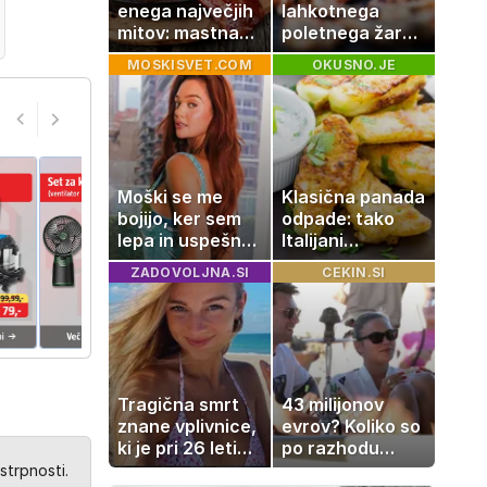
enega največjih
lahkotnega
mitov: mastna
poletnega žara,
jetra ne
po katerem ne
MOSKISVET.COM
OKUSNO.JE
nastanejo
boste
zaradi slanine,
potrebovali
temveč zaradi
popoldanskega
živila, ki ga
spanca
imamo vsi radi
Moški se me
Klasična panada
bojijo, ker sem
odpade: tako
lepa in uspešna:
Italijani
Misica razkrila,
pripravijo
ZADOVOLJNA.SI
CEKIN.SI
zakaj je še
slastne ocvrte
vedno samska
bučke
Tragična smrt
43 milijonov
znane vplivnice,
evrov? Koliko so
ki je pri 26 letih
po razhodu
izgubila boj z
zahtevale ali
strpnosti.