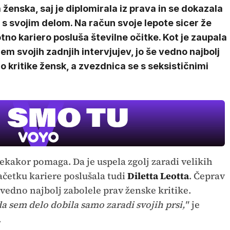
 ženska, saj je diplomirala iz prava in se dokazala
 s svojim delom. Na račun svoje lepote sicer že
tno kariero posluša številne očitke. Kot je zaupala
em svojih zadnjih intervjujev, jo še vedno najbolj
jo kritike žensk, a zvezdnica se s seksističnimi
sekakor pomaga. Da je uspela zgolj zaradi velikih
ačetku kariere poslušala tudi
Diletta Leotta
. Čeprav
o vedno najbolj zabolele prav ženske kritike.
 da sem delo dobila samo zaradi svojih prsi,"
je
.