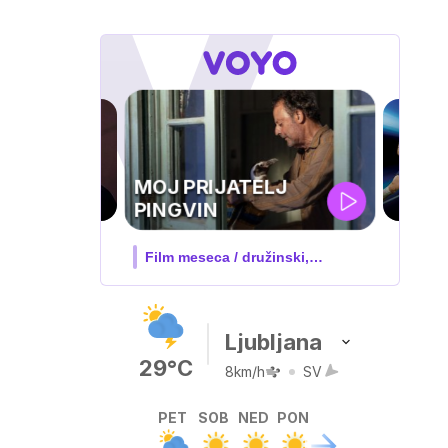
UEFA
SUPERPOKAL
V živo na VOYO: sreda ob 20.30
Ljubljana
29°C
8km/h
SV
PET
SOB
NED
PON