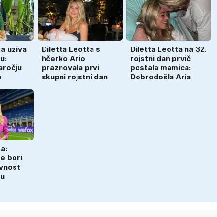
ta uživa
Diletta Leotta s
Diletta Leotta na 32.
u:
hčerko Ario
rojstni dan prvič
naročju
praznovala prvi
postala mamica:
o
skupni rojstni dan
Dobrodošla Aria
a:
se bori
vnost
tu