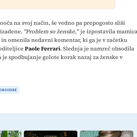
sooča na svoj način, še vedno pa prepogosto sliši
prizadene.
"Problem so ženske,"
je izpostavila mamic
e
in omenila nedavni komentar, ki ga je v začetku
oditeljice
Paole Ferrari
. Slednja je namreč obsodila
da je spodbujanje golote korak nazaj za ženske v
OBSODBE