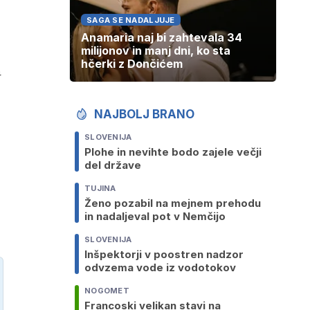
SAGA SE NADALJUJE
Anamaria naj bi zahtevala 34
milijonov in manj dni, ko sta
hčerki z Dončićem
a
NAJBOLJ BRANO
SLOVENIJA
Plohe in nevihte bodo zajele večji
del države
TUJINA
Ženo pozabil na mejnem prehodu
in nadaljeval pot v Nemčijo
SLOVENIJA
Inšpektorji v poostren nadzor
odvzema vode iz vodotokov
NOGOMET
Francoski velikan stavi na