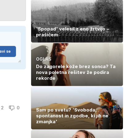
boleznijo
prejele
partnerice
športnih
zvezdnikov
'Spopad' velesil z eno žrtvijo –
prašičem
avi se
OGLAS
Do zagorele kože brez sonca? Ta
nova poletna rešitev že podira
rekorde
2
0
Sam po svetu? 'Svoboda,
spontanost in zgodbe, ki jih ne
zmanjka'