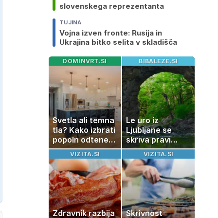
slovenskega reprezentanta
TUJINA
Vojna izven fronte: Rusija in
Ukrajina bitko selita v skladišča
DOMINVRT.SI
BIBALEZE.SI
Svetla ali temna
Le uro iz
tla? Kako izbrati
Ljubljane se
popoln odtenek
skriva pravi
za vaš dom
naravni čudež:
VIZITA.SI
VIZITA.SI
izlet, ki bo
navdušil otroke
Zdravnik razbija
Skrivnost