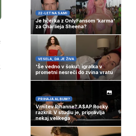
22-LETNA SAMI
Je hčerka z OnlyFansom 'karma'
za Charlieja Sheena?
a
VESELA, DA JE ŽIVA
i
'Še vedno v šoku': igralka v
prometni nesreči do zvina vratu
PRIHAJA ALBUM?
Vrnitev Rihanne? A$AP Rocky
razkril: V studiu je, pripravlja
nekaj velikega