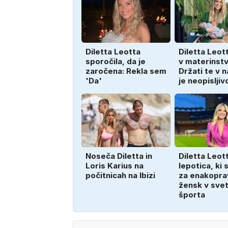
Diletta Leotta
Diletta Leot
sporočila, da je
v materinstv
zaročena: Rekla sem
Držati te v 
'Da'
je neopisljiv
Noseča Diletta in
Diletta Leott
Loris Karius na
lepotica, ki 
počitnicah na Ibizi
za enakopra
žensk v sve
športa