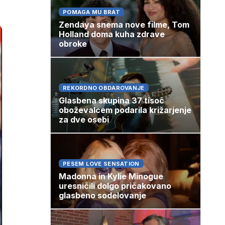
POMAGA MU BRAT
Zendaya snema nove filme, Tom
Holland doma kuha zdrave
obroke
REKORDNO OBDAROVANJE
Glasbena skupina 37 tisoč
oboževalcem podarila križarjenje
za dve osebi
PESEM LOVE SENSATION
Madonna in Kylie Minogue
uresničili dolgo pričakovano
glasbeno sodelovanje