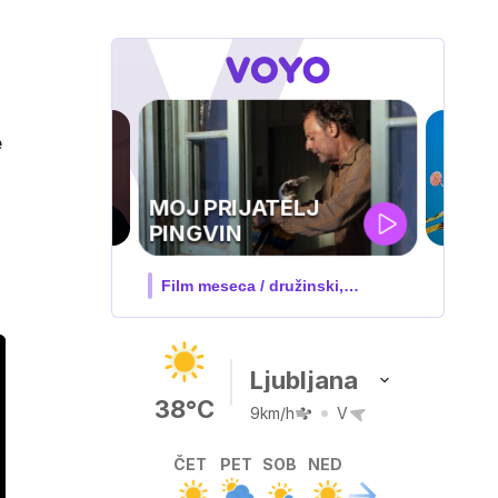
e
IQ 160
Nova hrvaška serija
Ljubljana
38°C
9km/h
V
ČET
PET
SOB
NED