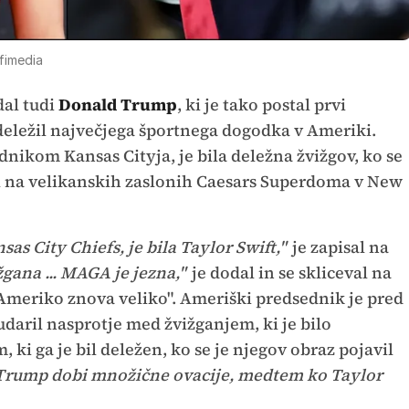
fimedia
dal tudi
Donald Trump
, ki je tako postal prvi
udeležil največjega športnega dogodka v Ameriki.
zdnikom Kansas Cityja, je bila deležna žvižgov, ko se
l na velikanskih zaslonih Caesars Superdoma v New
sas City Chiefs, je bila Taylor Swift,"
je zapisal na
ižgana ... MAGA je jezna,"
je dodal in se skliceval na
Ameriko znova veliko". Ameriški predsednik je pred
oudaril nasprotje med žvižganjem, ki je bilo
ki ga je bil deležen, ko se je njegov obraz pojavil
Trump dobi množične ovacije, medtem ko Taylor