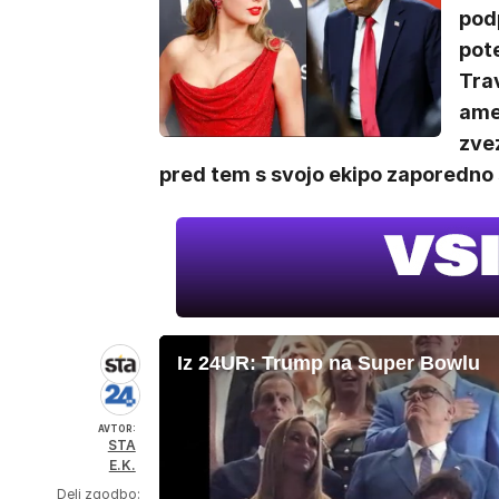
pod
pote
Trav
ame
zvez
pred tem s svojo ekipo zaporedno 
Iz 24UR: Trump na Super Bowlu
AVTOR:
STA
E.K.
Deli zgodbo: