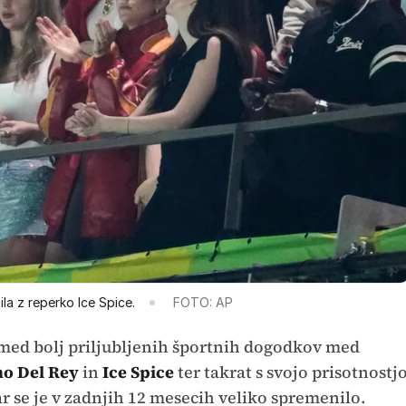
ila z reperko Ice Spice.
FOTO: AP
izmed bolj priljubljenih športnih dogodkov med
o Del Rey
in
Ice Spice
ter takrat s svojo prisotnostj
se je v zadnjih 12 mesecih veliko spremenilo.