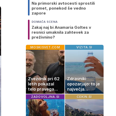
Na primorski avtocesti sprostili
promet, ponekod še vedno
zapore
DOMAČA SCENA
Zakaj naj bi Anamaria Goltes v
resnici umaknila zahtevek za
preživnino?
MOSKISVET.COM
VIZITA.SI
Zvezdnik pri 62
Zdravniki
letih pokazal
opozarjajo: to je
telo pravega
največja
gladiatorja
napaka, ki jo
ZADOVOLJNA.SI
CEKIN.SI
ljudje delajo med
vročino