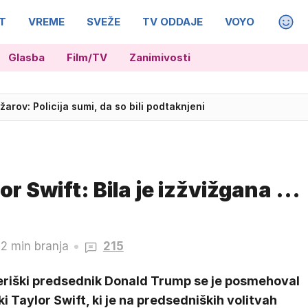
T
VREME
SVEŽE
TV ODDAJE
VOYO
MAGA
Glasba
Film/TV
Zanimivosti
tili promet, ponekod še vedno zapore
žarov: Policija sumi, da so bili podtaknjeni
 Swift: Bila je izžvižgana ...
2 min branja
215
riški predsednik Donald Trump se je posmehoval
i Taylor Swift, ki je na predsedniških volitvah