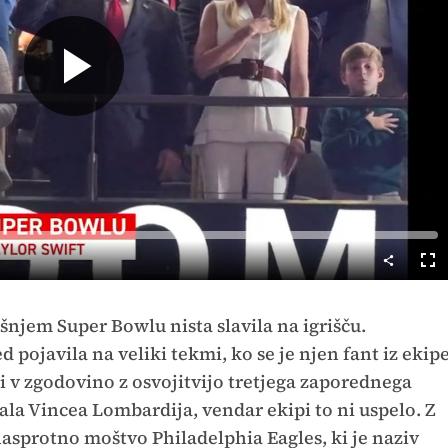
Predvajaj
Cel
nač
šnjem Super Bowlu nista slavila na igrišču.
d pojavila na veliki tekmi, ko se je njen fant iz ekip
i v zgodovino z osvojitvijo tretjega zaporednega
la Vincea Lombardija, vendar ekipi to ni uspelo. Z
nasprotno moštvo Philadelphia Eagles, ki je naziv