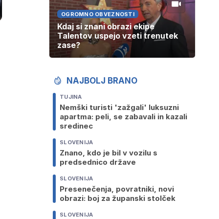
OGROMNO OBVEZNOSTI
Kdaj si znani obrazi ekipe
Talentov uspejo vzeti trenutek
zase?
NAJBOLJ BRANO
TUJINA
Nemški turisti 'zažgali' luksuzni
apartma: peli, se zabavali in kazali
sredinec
SLOVENIJA
Znano, kdo je bil v vozilu s
predsednico države
SLOVENIJA
Presenečenja, povratniki, novi
obrazi: boj za županski stolček
SLOVENIJA