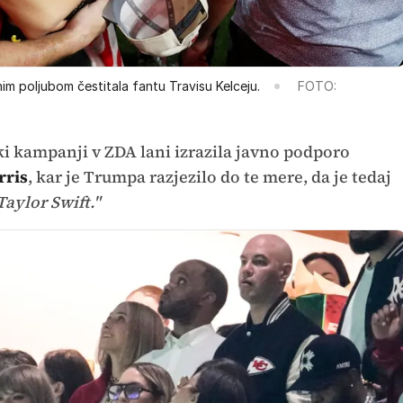
nim poljubom čestitala fantu Travisu Kelceju.
FOTO:
ški kampanji v ZDA lani izrazila javno podporo
rris
, kar je Trumpa razjezilo do te mere, da je tedaj
aylor Swift."