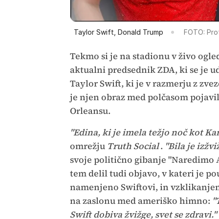
Taylor Swift, Donald Trump
FOTO: Pro
Tekmo si je na stadionu v živo ogle
aktualni predsednik ZDA, ki se je 
Taylor Swift, ki je v razmerju z zve
je njen obraz med polčasom pojavi
Orleansu.
"Edina, ki je imela težjo noč kot Kan
omrežju
Truth Social
.
"Bila je izžv
svoje politično gibanje "Naredimo 
tem delil tudi objavo, v kateri je p
namenjeno Swiftovi, in vzklikanjem, 
na zaslonu med ameriško himno:
"
Swift dobiva žvižge, svet se zdravi."