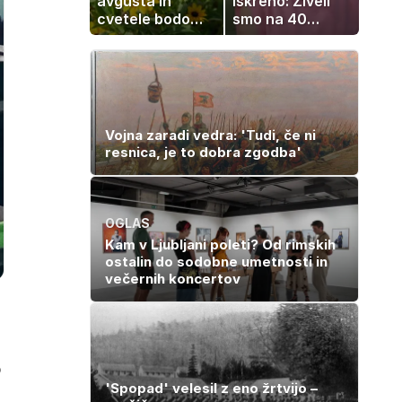
avgusta in
iskreno: Živeli
cvetele bodo
smo na 40
vse do zime
kvadratih, a
imela sem vse,
kar otrok
potrebuje
Vojna zaradi vedra: 'Tudi, če ni
resnica, je to dobra zgodba'
OGLAS
Kam v Ljubljani poleti? Od rimskih
ostalin do sodobne umetnosti in
večernih koncertov
o
'Spopad' velesil z eno žrtvijo –