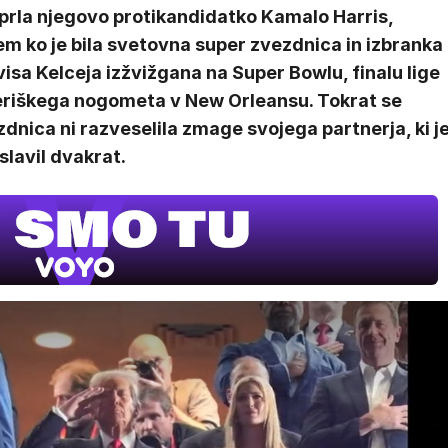
prla njegovo protikandidatko Kamalo Harris,
m ko je bila svetovna super zvezdnica in izbranka
isa Kelceja izžvižgana na Super Bowlu, finalu lige
riškega nogometa v New Orleansu. Tokrat se
dnica ni razveselila zmage svojega partnerja, ki j
slavil dvakrat.