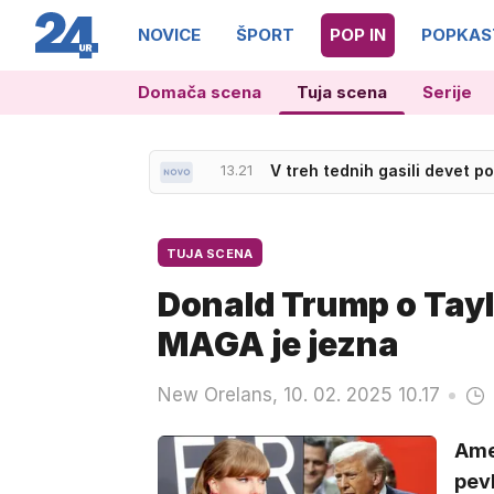
NOVICE
ŠPORT
POP IN
POPKAS
Domača scena
Tuja scena
Serije
13.11
Na primorski avtocesti spros
13.21
V treh tednih gasili devet po
TUJA SCENA
Donald Trump o Taylor
MAGA je jezna
New Orelans, 10. 02. 2025 10.17
Ame
pevk