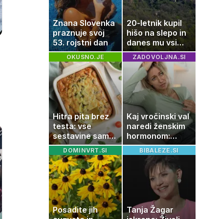
Znana Slovenka
20-letnik kupil
praznuje svoj
hišo na slepo in
53. rojstni dan
danes mu vsi
zavidajo
OKUSNO.JE
ZADOVOLJNA.SI
Hitra pita brez
Kaj vročinski val
testa: vse
naredi ženskim
sestavine samo
hormonom:
zmešate in
zakaj se poleti
DOMINVRT.SI
BIBALEZE.SI
pečica opravi
počutimo
ostalo
drugače?
Posadite jih
Tanja Žagar