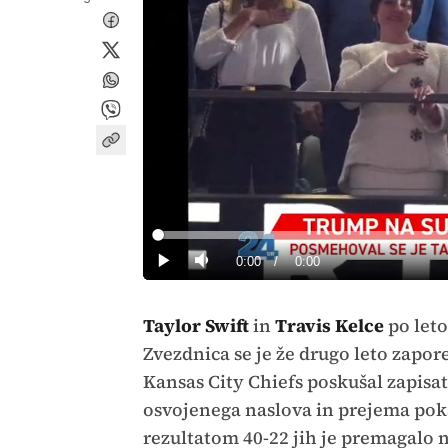
Loaded
:
0%
Current
0:00
/
Duration
0:00
Predvajaj
Tiho
Time
Taylor Swift
in
Travis Kelce
po leto
Zvezdnica se je že drugo leto zapore
Kansas City Chiefs poskušal zapisat
osvojenega naslova in prejema poka
rezultatom 40-22 jih je premagalo 