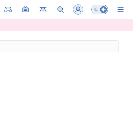
Preklopi barvni na
ZIN