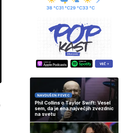
38 °C
31 °C
29 °C
33 °C
ozaslonski
in
NAVDUŠEN PEVEC
Phil Collins o Taylor Swift: Vesel
e
sem, da je ena največjih zvezdnic
na svetu