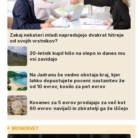
Zakaj nekateri mladi napredujejo dvakrat hitreje
od svojih vrstnikov?
20-letnik kupil hišo na slepo in danes mu
vsi zavidajo
Na Jadranu še vedno obstaja kraj, kjer
lahko dopustujete poceni: nastanitev že
od 10 evrov, kosilo za pet evrov
Kovanec za 5 evrov prodajajo za več kot
60 evrov: navijači in zbiratelji ga že iščejo
MOSKISVET