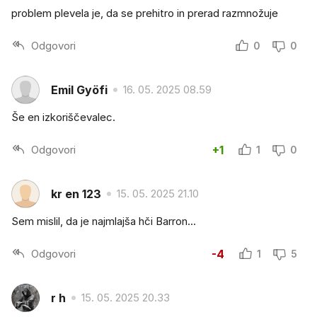
problem plevela je, da se prehitro in prerad razmnožuje
Odgovori
0
0
Emil Gyöfi
16. 05. 2025 08.59
Še en izkoriščevalec.
Odgovori
+1
1
0
kr en 123
15. 05. 2025 21.10
Sem mislil, da je najmlajša hči Barron...
Odgovori
-4
1
5
r h
15. 05. 2025 20.33