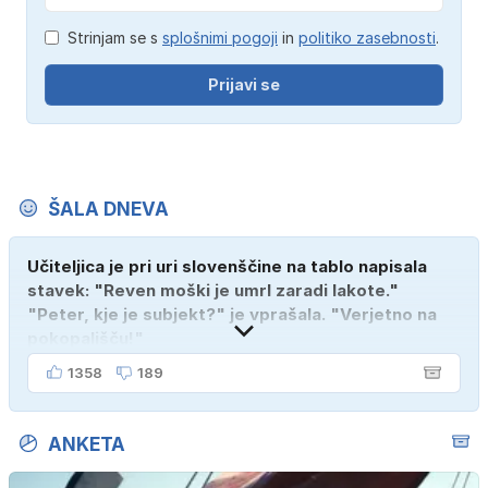
Strinjam se s
splošnimi pogoji
in
politiko zasebnosti
.
Prijavi se
ŠALA DNEVA
Učiteljica je pri uri slovenščine na tablo napisala
stavek: "Reven moški je umrl zaradi lakote."
"Peter, kje je subjekt?" je vprašala. "Verjetno na
pokopališču!"
1358
189
ANKETA