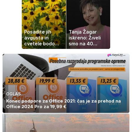
vročino
Posadite jih
Tanja Žagar
avgusta in
iskreno: Živeli
cvetele bodo
smo na 40
vse do zime
kvadratih, a
imela sem vse,
kar otrok
potrebuje
OGLAS
Konec podpore za Office 2021: čas je za prehod na
Office 2024 Pro za 19,99 €