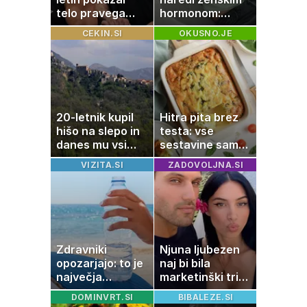
telo pravega
hormonom:
gladiatorja
zakaj se poleti
CEKIN.SI
OKUSNO.JE
počutimo
drugače?
20-letnik kupil
Hitra pita brez
hišo na slepo in
testa: vse
danes mu vsi
sestavine samo
zavidajo
zmešate in
VIZITA.SI
ZADOVOLJNA.SI
pečica opravi
ostalo
Zdravniki
Njuna ljubezen
opozarjajo: to je
naj bi bila
največja
marketinški trik,
napaka, ki jo
tako se odzivata
DOMINVRT.SI
BIBALEZE.SI
ljudje delajo med
na govorice