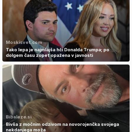
Moskisvet.com
Tako lepa je najmlajša hči Donalda Trumpa; po
dolgem času zopet opažena v javnosti
Bibaleze.si
Bivša z močnim odzivom na novorojenčka svojega
nekdanjega moža