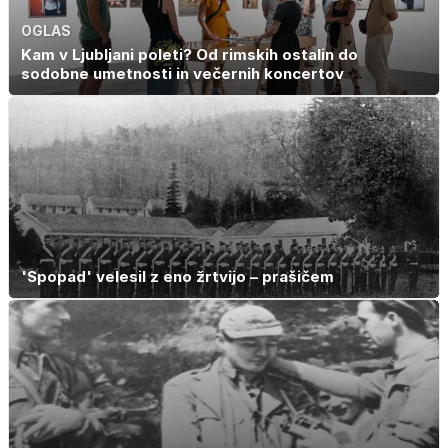
OGLAS
Kam v Ljubljani poleti? Od rimskih ostalin do
sodobne umetnosti in večernih koncertov
'Spopad' velesil z eno žrtvijo – prašičem