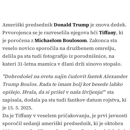
Ameriški predsednik
Donald Trump
je znova dedek.
Prvorojenca se je razveselila njegova hči
Tiffany
, ki
je poročena z
Michaelom Boulosom
. Zakonca sta
veselo novico sporočila na družbenem omrežju,
delila pa sta tudi fotografijo iz porodnišnice, na
kateri 31-letna mamica v dlani drži sinovo stopalo.
"Dobrodošel na svetu najin čudovit fantek Alexander
Trump Boulos. Rada te imam bolj kot besede lahko
opišejo. Hvala, da si prišel v naša življenja!"
sta
zapisala, dodala pa sta tudi fantkov datum rojstva, ki
je 15. 5. 2025.
Da je Tiffany v veselem pričakovanju, je prvi javnosti
sporočil sedanji ameriški predsednik, ki je oktobra