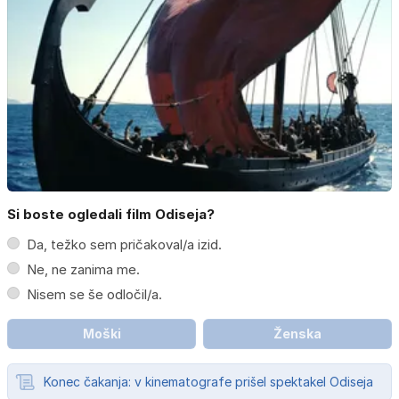
Si boste ogledali film Odiseja?
Da, težko sem pričakoval/a izid.
Ne, ne zanima me.
Nisem se še odločil/a.
Moški
Ženska
Konec čakanja: v kinematografe prišel spektakel Odiseja