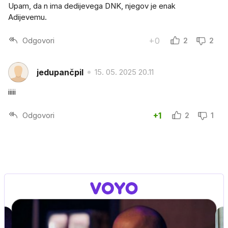
Upam, da n ima dedijevega DNK, njegov je enak
Adijevemu.
Odgovori
+0
2
2
jedupančpil
15. 05. 2025 20.11
iiiii
Odgovori
+1
2
1