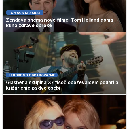
POMAGA MU BRAT
Zendaya snema nove filme, Tom Holland doma
kuha zdrave obroke
REKORDNO OBDAROVANJE
Glasbena skupina 37 tisoč oboževalcem podarila
križarjenje za dve osebi