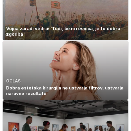
Vojna zaradi vedra: 'Tudi, če ni resnica, je to dobra
zgodba'
OGLAS
Dobra estetska kirurgija ne ustvarja filtrov, ustvarja
naravne rezultate