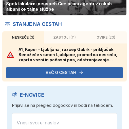
Spektakularni neuspeh Cie: pijani agenti v rokah
albanske tajne službe
STANJE NA CESTAH
NESREČE
(3)
ZASTOJI
(11)
OVIRE
(23)
A1, Koper - Ljubljana, razcep Gabrk - priključek
Senožeče v smeri Ljubljane, prometna nesreča,
zaprta vozni in počasni pas, odstranjevanje
posledic gorečega vozila.
VEČ O CESTAH
E-NOVICE
Prijavi se na pregled dogodkov in bodi na tekočem.