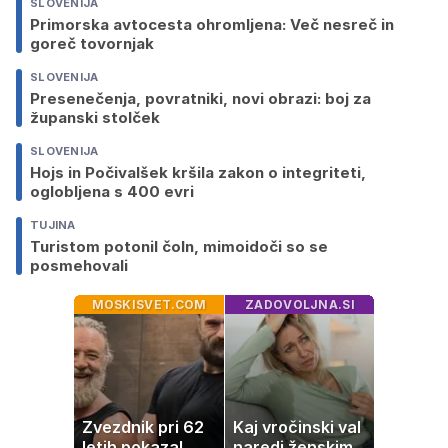
SLOVENIJA
Primorska avtocesta ohromljena: Več nesreč in
goreč tovornjak
SLOVENIJA
Presenečenja, povratniki, novi obrazi: boj za
županski stolček
SLOVENIJA
Hojs in Počivalšek kršila zakon o integriteti,
oglobljena s 400 evri
TUJINA
Turistom potonil čoln, mimoidoči so se
posmehovali
MOSKISVET.COM
ZADOVOLJNA.SI
Zvezdnik pri 62
Kaj vročinski val
letih pokazal
naredi ženskim