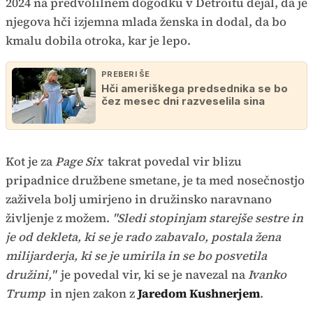
2024 na predvolilnem dogodku v Detroitu dejal, da je
njegova hči izjemna mlada ženska in dodal, da bo
kmalu dobila otroka, kar je lepo.
PREBERI ŠE
Hči ameriškega predsednika se bo
čez mesec dni razveselila sina
Kot je za
Page Six
takrat povedal vir blizu
pripadnice družbene smetane, je ta med nosečnostjo
zaživela bolj umirjeno in družinsko naravnano
življenje z možem.
"Sledi stopinjam starejše sestre in
je od dekleta, ki se je rado zabavalo, postala žena
milijarderja, ki se je umirila in se bo posvetila
družini,"
je povedal vir, ki se je navezal na
Ivanko
Trump
in njen zakon z
Jaredom Kushnerjem
.