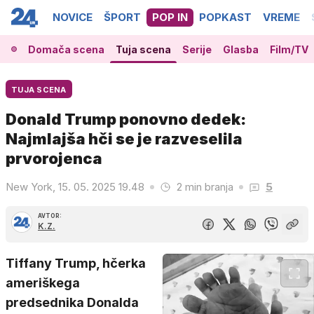
NOVICE
ŠPORT
POP IN
POPKAST
VREME
Domača scena
Tuja scena
Serije
Glasba
Film/TV
TUJA SCENA
Donald Trump ponovno dedek:
Najmlajša hči se je razveselila
prvorojenca
New York, 15. 05. 2025 19.48
2 min branja
5
AVTOR:
K.Z.
Tiffany Trump, hčerka
ameriškega
predsednika Donalda