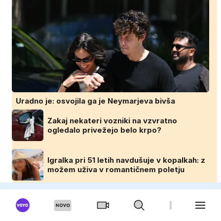
Uradno je: osvojila ga je Neymarjeva bivša
Zakaj nekateri vozniki na vzvratno
ogledalo privežejo belo krpo?
Igralka pri 51 letih navdušuje v kopalkah: z
možem uživa v romantičnem poletju
Skrivnostna jama na Mljetu: je to res kraj,
kjer je Odisej srečal Kalipso?