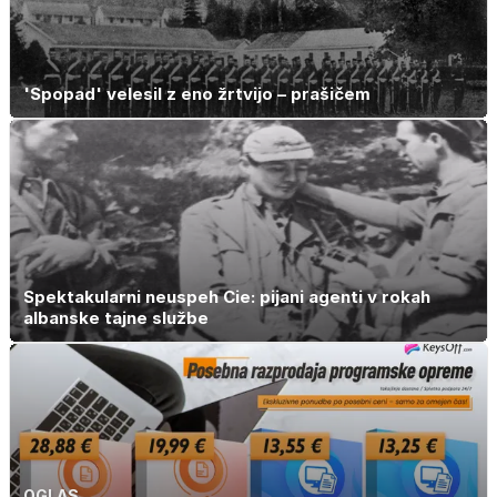
'Spopad' velesil z eno žrtvijo – prašičem
Spektakularni neuspeh Cie: pijani agenti v rokah
albanske tajne službe
OGLAS