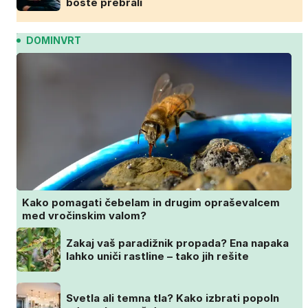
boste prebrali
DOMINVRT
Kako pomagati čebelam in drugim opraševalcem
med vročinskim valom?
Zakaj vaš paradižnik propada? Ena napaka
lahko uniči rastline – tako jih rešite
Svetla ali temna tla? Kako izbrati popoln