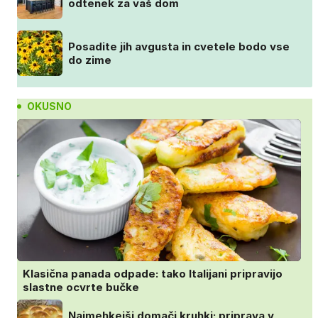
odtenek za vaš dom
Posadite jih avgusta in cvetele bodo vse
do zime
OKUSNO
Klasična panada odpade: tako Italijani pripravijo
slastne ocvrte bučke
Najmehkejši domači kruhki: priprava v