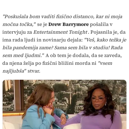
"Poskušala bom vaditi fizično distanco, kar ni moja
močna točka,"
se je
Drew Barrymore
pošalila v
intervjuju za
Entertainment Tonight
. Pojasnila je, da
ima rada ljudi in novinarju dejala:
"Veš, kako težka je
bila pandemija zame? Sama sem bila v studiu! Rada
sem med ljudmi."
A ob tem je dodala, da se zaveda,
da njena želja po fizični bližini morda ni
"vsem
najljubša"
stvar.