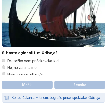
Si boste ogledali film Odiseja?
Da, težko sem pričakoval/a izid.
Ne, ne zanima me.
Nisem se še odločil/a.
Moški
Ženska
Konec čakanja: v kinematografe prišel spektakel Odiseja