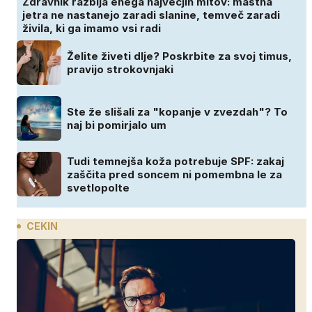
Zdravnik razbija enega največjih mitov: mastna
jetra ne nastanejo zaradi slanine, temveč zaradi
živila, ki ga imamo vsi radi
Želite živeti dlje? Poskrbite za svoj timus,
pravijo strokovnjaki
Ste že slišali za "kopanje v zvezdah"? To
naj bi pomirjalo um
Tudi temnejša koža potrebuje SPF: zakaj
zaščita pred soncem ni pomembna le za
svetlopolte
CEKIN