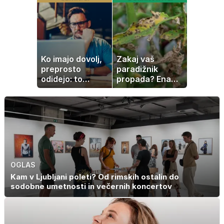
ustvarjen za
nepričakovanega
družinski izlet
Ko imajo dovolj,
Zakaj vaš
preprosto
paradižnik
odidejo: to
propada? Ena
znamenje
napaka lahko
najpogosteje da
uniči rastline –
odpoved
tako jih rešite
OGLAS
Kam v Ljubljani poleti? Od rimskih ostalin do
sodobne umetnosti in večernih koncertov