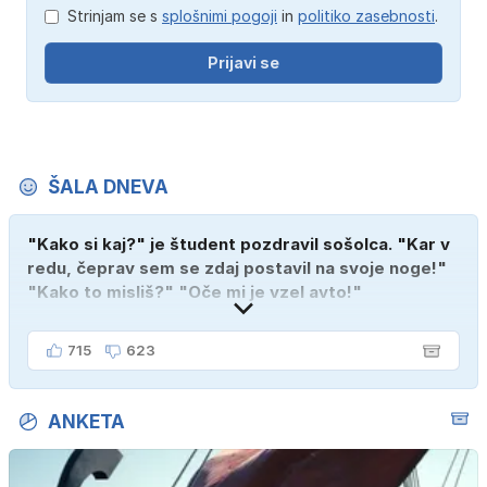
Strinjam se s
splošnimi pogoji
in
politiko zasebnosti
.
Prijavi se
ŠALA DNEVA
"Kako si kaj?" je študent pozdravil sošolca. "Kar v
redu, čeprav sem se zdaj postavil na svoje noge!"
"Kako to misliš?" "Oče mi je vzel avto!"
715
623
ANKETA