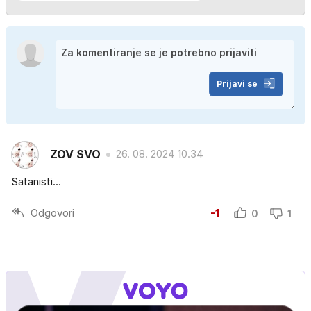
Prijavi se
ZOV SVO
26. 08. 2024 10.34
Satanisti...
Odgovori
-1
0
1