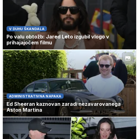
V DUHU ŠKANDALA
Po valu obtožb: Jared Leto izgubil vlogo v
prihajajočem filmu
ADMINISTRATIVNA NAPAKA
Ed Sheeran kaznovan zaradi nezavarovanega
Aston Martina