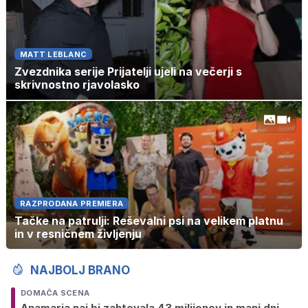
MATT LEBLANC
Zvezdnika serije Prijatelji ujeli na večerji s
skrivnostno rjavolasko
RAZPRODANA PREMIERA
Tačke na patrulji: Reševalni psi na velikem platnu
in v resničnem življenju
NAJBOLJ BRANO
DOMAČA SCENA
Anamaria naj bi zahtevala 43 milijonov in manj dni,