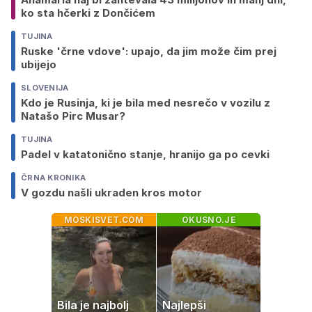
ko sta hčerki z Dončićem
TUJINA
Ruske 'črne vdove': upajo, da jim može čim prej
ubijejo
SLOVENIJA
Kdo je Rusinja, ki je bila med nesrečo v vozilu z
Natašo Pirc Musar?
TUJINA
Padel v katatonično stanje, hranijo ga po cevki
ČRNA KRONIKA
V gozdu našli ukraden kros motor
MOSKISVET.COM
OKUSNO.JE
Bila je najbolj
Najlepši