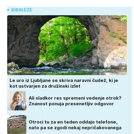
BIBALEZE
Le uro iz Ljubljane se skriva naravni čudež, ki je
kot ustvarjen za družinski izlet
Ali sladkor res spremeni vedenje otrok?
Znanost ponuja presenetljiv odgovor
Otroci tu za en teden oddajo telefone,
nato pa se zgodi nekaj nepričakovanega