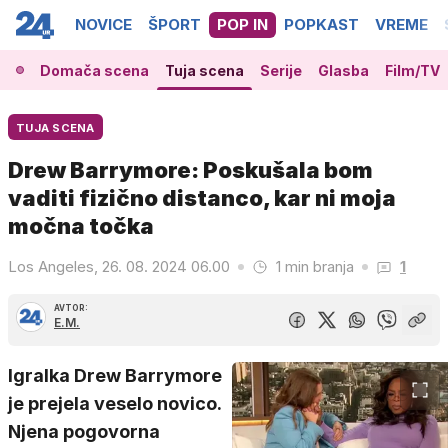
NOVICE
ŠPORT
POP IN
POPKAST
VREME
Domača scena
Tuja scena
Serije
Glasba
Film/TV
TUJA SCENA
Drew Barrymore: Poskušala bom
vaditi fizično distanco, kar ni moja
močna točka
Los Angeles, 26. 08. 2024 06.00
1 min branja
1
AVTOR:
E.M.
Igralka Drew Barrymore
je prejela veselo novico.
Njena pogovorna