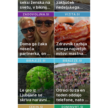
seksi ženska na
zaključek
svetu, v bikiniju
nedeljskega
znova navdušila
kosila: 8 sladic
ZADOVOLJNA.SI
VIZITA.SI
brez peke, ki se
jih vsi veselijo
Doma ga čaka
Zdravnik razbija
noseča
enega največjih
partnerka, on pa
mitov: mastna
dopustuje z
jetra ne
BIBALEZE.SI
BIBALEZE.SI
drugo
nastanejo zaradi
slanine, temveč
zaradi živila, ki
ga imamo vsi
radi
Le uro iz
Otroci tu za en
Ljubljane se
teden oddajo
skriva naravni
telefone, nato pa
čudež, ki je kot
se zgodi nekaj
CEKIN.SI
DOMINVRT.SI