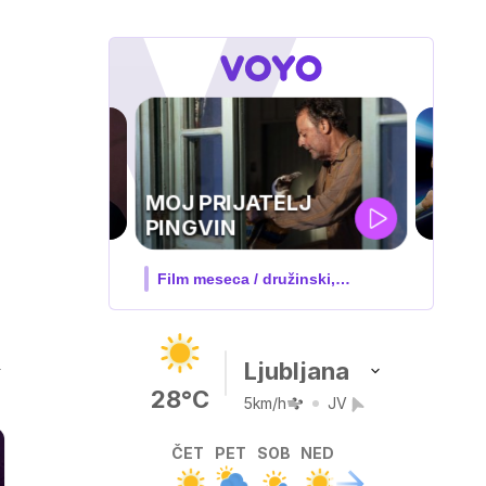
UEFA
SUPERPOKAL
V živo na VOYO: sreda ob 20.30
d
Ljubljana
28°C
5km/h
JV
ČET
PET
SOB
NED