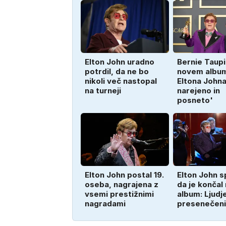
Elton John uradno
Bernie Taupi
potrdil, da ne bo
novem albu
nikoli več nastopal
Eltona Johna
na turneji
narejeno in
posneto'
Elton John postal 19.
Elton John s
oseba, nagrajena z
da je končal
vsemi prestižnimi
album: Ljudj
nagradami
presenečeni