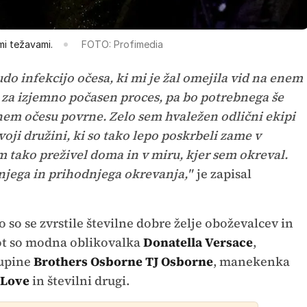
i težavami.
FOTO: Profimedia
o infekcijo očesa, ki mi je žal omejila vid na enem
e za izjemno počasen proces, pa bo potrebnega še
nem očesu povrne. Zelo sem hvaležen odlični ekipi
oji družini, ki so tako lepo poskrbeli zame v
 tako preživel doma in v miru, kjer sem okreval.
jega in prihodnjega okrevanja,"
je zapisal
so se zvrstile številne dobre želje oboževalcev in
kot so modna oblikovalka
Donatella Versace
,
kupine
Brothers Osborne TJ Osborne
, manekenka
 Love
in številni drugi.