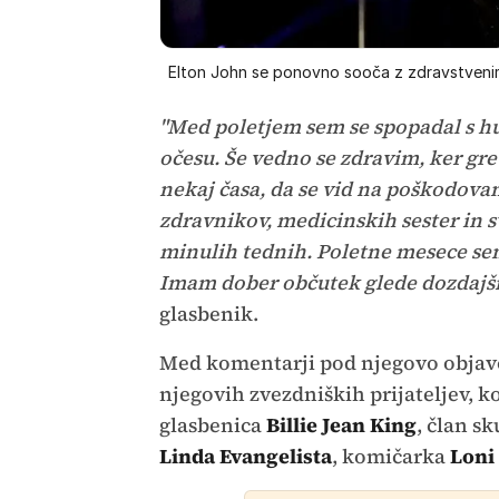
Elton John se ponovno sooča z zdravstvenim
"Med poletjem sem se spopadal s hud
očesu. Še vedno se zdravim, ker gr
nekaj časa, da se vid na poškodova
zdravnikov, medicinskih sester in sv
minulih tednih. Poletne mesece sem
Imam dober občutek glede dozdajšn
glasbenik.
Med komentarji pod njegovo objavo 
njegovih zvezdniških prijateljev, 
glasbenica
Billie Jean King
, član s
Linda Evangelista
, komičarka
Loni