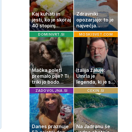
Kaj kuhati in
Zdravniki
jesti, ko je skoraj
opozarjajo: to je
40 stopinj
največja
Celzija: 5 kosil
napaka, ki jo
DOMINVRT.SI
MOSKISVET.COM
brez prižiganja
ljudje delajo med
pečice
vročino
Mačka poleti
Italija žaluje:
premalo pije? Ti
Umrla je
triki jo bodo
legenda, ki je s
spodbudili, da
svojimi pesmimi
ZADOVOLJNA.SI
CEKIN.SI
zaužije več vode
zaznamovala
Italijo
Danes praznuje
Na Jadranu še