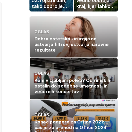
53. rojstni dan,
vedno obstaja
tako dobro je
kraj, kjer lahko
videti znana
dopustujete
Slovenka
poceni:
nastanitev že od
10 evrov, kosilo
OGLAS
za pet evrov
Dobra estetska kirurgija ne
ustvarja filtrov, ustvarja naravne
rezultate
OGLAS
Kam v Ljubljani poleti? Od rimskih
ostalin do sodobne umetnosti in
večernih koncertov
OGLAS
Konec podpore za Office 2021:
čas je za prehod na Office 2024