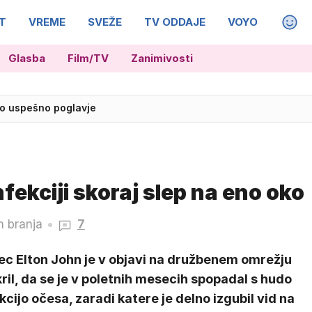
T
VREME
SVEŽE
TV ODDAJE
VOYO
MAGA
Glasba
Film/TV
Zanimivosti
vo uspešno poglavje
nfekciji skoraj slep na eno oko
n branja
7
ec Elton John je v objavi na družbenem omrežju
ril, da se je v poletnih mesecih spopadal s hudo
kcijo očesa, zaradi katere je delno izgubil vid na