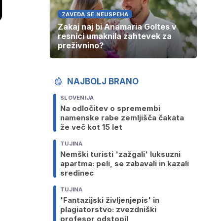
ZAVEDA SE NEUSPEHA
Zakaj naj bi Anamaria Goltes v
resnici umaknila zahtevek za
preživnino?
NAJBOLJ BRANO
SLOVENIJA
Na odločitev o spremembi
namenske rabe zemljišča čakata
že več kot 15 let
TUJINA
Nemški turisti 'zažgali' luksuzni
apartma: peli, se zabavali in kazali
sredinec
TUJINA
'Fantazijski življenjepis' in
plagiatorstvo: zvezdniški
profesor odstopil