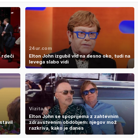
24ur.com
 rdeči
Elton John izgubil vid na desno oko, tudi na
levega slabo vidi
Vizita.si
Elton John se spoprijema z zahtevnim
stavil
zdravstvenim obdobjem: njegov mož
razkriva, kako je danes