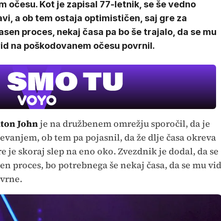
 očesu. Kot je zapisal 77-letnik, se še vedno
vi, a ob tem ostaja optimističen, saj gre za
sen proces, nekaj časa pa bo še trajalo, da se mu
vid na poškodovanem očesu povrnil.
lton John
je na družbenem omrežju sporočil, da je
revanjem, ob tem pa pojasnil, da že dlje časa okreva
re je skoraj slep na eno oko. Zvezdnik je dodal, da se
sen proces, bo potrebnega še nekaj časa, da se mu vi
vrne.