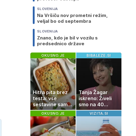
SLOVENIJA
Na Vršiču nov prometni režim,
veljal bo od septembra
SLOVENIJA
Znano, kdo je bil v vozilu s
predsednico države
OKUSNO.JE
BIBALEZE.SI
Hitra pita brez
Tanja Žagar
testa: vse
iskreno: Živeli
sestavine samo
smo na 40
zmešate in
kvadratih, a
OKUSNO.JE
VIZITA.SI
pečica opravi
imela sem vse,
ostalo
kar otrok
potrebuje