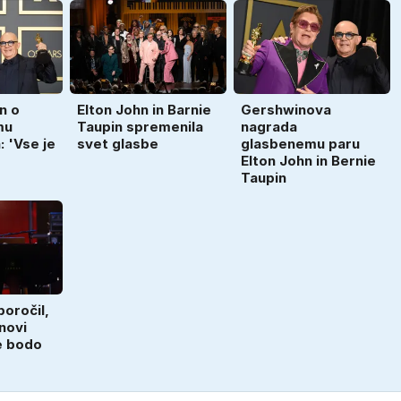
n o
Elton John in Barnie
Gershwinova
mu
Taupin spremenila
nagrada
: 'Vse je
svet glasbe
glasbenemu paru
Elton John in Bernie
Taupin
poročil,
 novi
e bodo