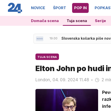
NOVICE
ŠPORT
POP IN
POPKAS
Domača scena
Tuja scena
Serije
19.00
Slovenska košarka piše no
TUJA SCENA
Elton John po hudi i
London, 04. 09. 2024 11.48
2 mi
Pev
razk
infe