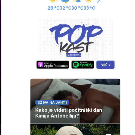
28 °C
32 °C
30 °C
33 °C
UŽIVA NA JAHTI
Kako je videti počitniški dan
Kimija Antonellija?