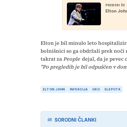
PREBERI ŠE
Elton John
Elton je bil minulo leto hospitalizi
bolnišnici so ga obdržali prek noči
takrat za
People
dejal, da je pevec 
"Po pregledih je bil odpuščen v dom
ELTON JOHN
INFEKCIJA
OKO
SLEPOTA
SORODNI ČLANKI