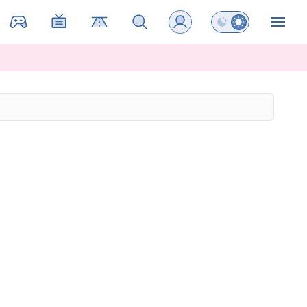
Preklopi barvni na
ZIN