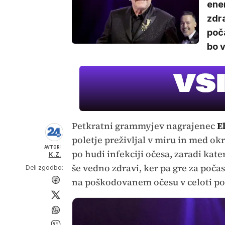
enem
zdra
poča
bo 
Petkratni grammyjev nagrajenec
E
poletje preživljal v miru in med ok
AVTOR:
po hudi infekciji očesa, zaradi kate
K.Z.
še vedno zdravi, ker pa gre za poča
Deli zgodbo:
na poškodovanem očesu v celoti po