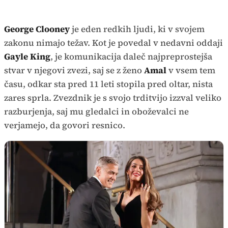
George Clooney
je eden redkih ljudi, ki v svojem
zakonu nimajo težav. Kot je povedal v nedavni oddaji
Gayle King
, je komunikacija daleč najpreprostejša
stvar v njegovi zvezi, saj se z ženo
Amal
v vsem tem
času, odkar sta pred 11 leti stopila pred oltar, nista
zares sprla. Zvezdnik je s svojo trditvijo izzval veliko
razburjenja, saj mu gledalci in oboževalci ne
verjamejo, da govori resnico.