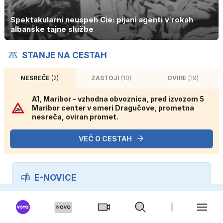
Spektakularni neuspeh Cie: pijani agenti v rokah
albanske tajne službe
STANJE NA CESTAH
NESREČE
(2)
ZASTOJI
(10)
OVIRE
(19)
A1, Maribor - vzhodna obvoznica, pred izvozom 5
Maribor center v smeri Dragučove, prometna
nesreča, oviran promet.
VEČ O CESTAH
E-NOVICE
Prijavi se na pregled dogodkov in bodi na tekočem.