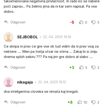
takoimenovana negativna privlačnost. In rado ko se nabere
poči zaprav... Pa želimo jima da ni kar sem napisal. Pa vse
dobro.
Odgovori
-5
0
5
SEJBOBOL
22. 04. 2025 19.16
Ce skripa ni prav ce gre vse ok tud vidim da ni prav vsaj za
nektere .... Men pa tretja stvar ne stima ... Zakaj bi si zniju
dvema sploh sekiru ??? Pa naj jim gre dobro al slabo ....
Odgovori
+3
5
2
nikagaja
22. 04. 2025 19.12
dva inteligentna cloveka se nimata kaj kregati.
Odgovori
+8
10
2