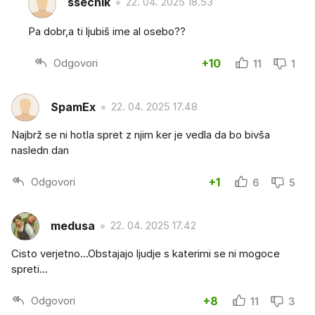
ssecnik
22. 04. 2025 18.53
Pa dobr,a ti ljubiš ime al osebo??
Odgovori
+10
11
1
SpamEx
22. 04. 2025 17.48
Najbrž se ni hotla spret z njim ker je vedla da bo bivša
nasledn dan
Odgovori
+1
6
5
medusa
22. 04. 2025 17.42
Cisto verjetno...Obstajajo ljudje s katerimi se ni mogoce
spreti...
Odgovori
+8
11
3