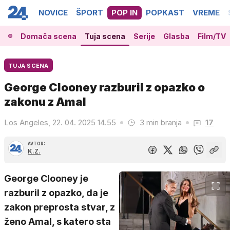
NOVICE
ŠPORT
POP IN
POPKAST
VREME
Domača scena
Tuja scena
Serije
Glasba
Film/TV
TUJA SCENA
George Clooney razburil z opazko o
zakonu z Amal
Los Angeles, 22. 04. 2025 14.55
3 min branja
17
AVTOR:
K.Z.
George Clooney je
razburil z opazko, da je
zakon preprosta stvar, z
ženo Amal, s katero sta