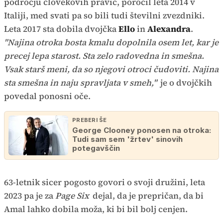
področju človekovih pravic, poročil leta 2014 v
Italiji, med svati pa so bili tudi številni zvezdniki.
Leta 2017 sta dobila dvojčka
Ello
in
Alexandra
.
"Najina otroka bosta kmalu dopolnila osem let, kar je
precej lepa starost. Sta zelo radovedna in smešna.
Vsak starš meni, da so njegovi otroci čudoviti. Najina
sta smešna in naju spravljata v smeh,"
je o dvojčkih
povedal ponosni oče.
PREBERI ŠE
George Clooney ponosen na otroka:
Tudi sam sem 'žrtev' sinovih
potegavščin
63-letnik sicer pogosto govori o svoji družini, leta
2023 pa je za
Page Six
dejal, da je prepričan, da bi
Amal lahko dobila moža, ki bi bil bolj cenjen.