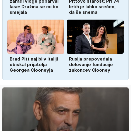
zaradi vloge pobarval
Pittovo starost: Pri 74
lase: Družina se mi bo
letih je lahko srečen,
smejala
da še snema
Brad Pitt naj bi v Italiji
Rusija prepovedala
obiskal prijatelja
delovanje fundacije
Georgea Clooneyja
zakoncev Clooney