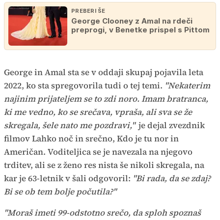
PREBERI ŠE
George Clooney z Amal na rdeči
preprogi, v Benetke prispel s Pittom
George in Amal sta se v oddaji skupaj pojavila leta
2022, ko sta spregovorila tudi o tej temi.
"Nekaterim
najinim prijateljem se to zdi noro. Imam bratranca,
ki me vedno, ko se srečava, vpraša, ali sva se že
skregala, šele nato me pozdravi,"
je dejal zvezdnik
filmov Lahko noč in srečno, Kdo je tu nor in
Američan. Voditeljica se je navezala na njegovo
trditev, ali se z ženo res nista še nikoli skregala, na
kar je 63-letnik v šali odgovoril:
"Bi rada, da se zdaj?
Bi se ob tem bolje počutila?"
"Moraš imeti 99-odstotno srečo, da sploh spoznaš