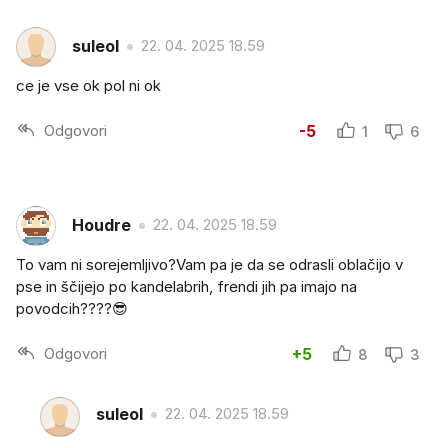
suleol
22. 04. 2025 18.59
ce je vse ok pol ni ok
Odgovori
-5
1
6
Houdre
22. 04. 2025 18.59
To vam ni sorejemljivo?Vam pa je da se odrasli oblačijo v
pse in ščijejo po kandelabrih, frendi jih pa imajo na
povodcih????😎
Odgovori
+5
8
3
suleol
22. 04. 2025 18.59