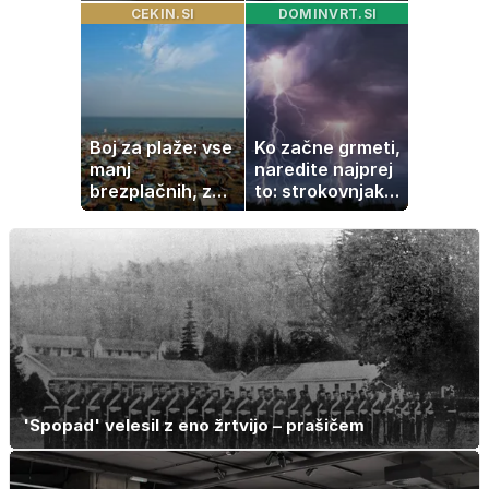
imamo vsi radi:
rezervne gume?
CEKIN.SI
DOMINVRT.SI
to je najbolj
nezdrava riba, ki
jo mnogi redno
uživajo
Boj za plaže: vse
Ko začne grmeti,
manj
naredite najprej
brezplačnih, za
to: strokovnjaki
ležalnik in
opozarjajo na
senčnik tudi več
pogosto napako
kot 40 evrov
'Spopad' velesil z eno žrtvijo – prašičem