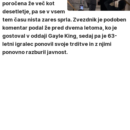
poročena že več kot
desetletje, pa se v vsem
tem času nista zares sprla. Zvezdnik je podoben
komentar podal že pred dvema letoma, ko je
gostoval v oddaji Gayle King, sedaj pa je 63-
letni igralec ponovil svoje trditve in z njimi
ponovno razburil javnost.