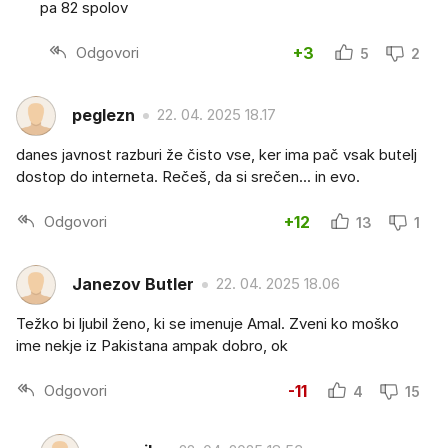
pa 82 spolov
Odgovori
+3
5
2
peglezn
22. 04. 2025 18.17
danes javnost razburi že čisto vse, ker ima pač vsak butelj
dostop do interneta. Rečeš, da si srečen... in evo.
Odgovori
+12
13
1
Janezov Butler
22. 04. 2025 18.06
Težko bi ljubil ženo, ki se imenuje Amal. Zveni ko moško
ime nekje iz Pakistana ampak dobro, ok
Odgovori
-11
4
15