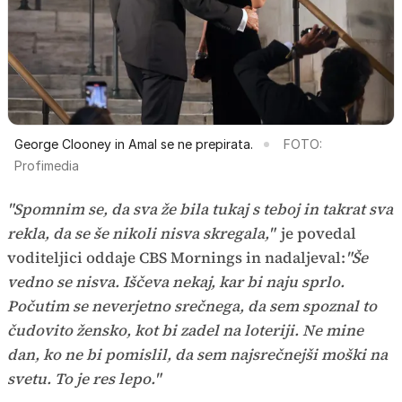
George Clooney in Amal se ne prepirata.
FOTO:
Profimedia
"Spomnim se, da sva že bila tukaj s teboj in takrat sva
rekla, da se še nikoli nisva skregala,"
je povedal
voditeljici oddaje CBS Mornings in nadaljeval:
"Še
vedno se nisva. Iščeva nekaj, kar bi naju sprlo.
Počutim se neverjetno srečnega, da sem spoznal to
čudovito žensko, kot bi zadel na loteriji. Ne mine
dan, ko ne bi pomislil, da sem najsrečnejši moški na
svetu. To je res lepo."