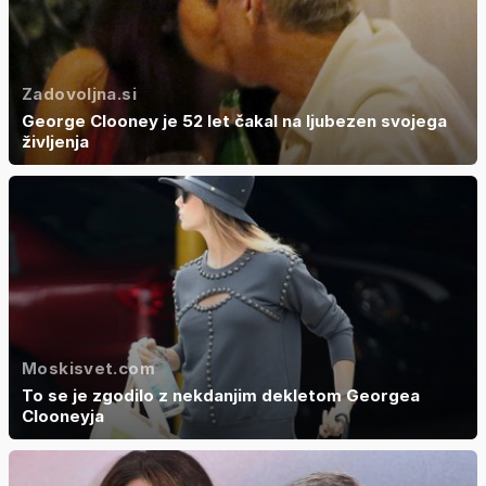
Zadovoljna.si
George Clooney je 52 let čakal na ljubezen svojega
življenja
Moskisvet.com
To se je zgodilo z nekdanjim dekletom Georgea
Clooneyja