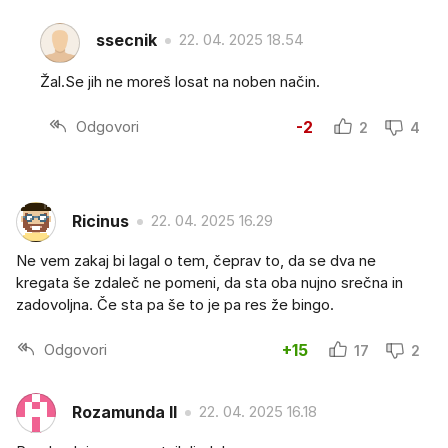
ssecnik
22. 04. 2025 18.54
Žal.Se jih ne moreš losat na noben način.
Odgovori
-2
2
4
Ricinus
22. 04. 2025 16.29
Ne vem zakaj bi lagal o tem, čeprav to, da se dva ne
kregata še zdaleč ne pomeni, da sta oba nujno srečna in
zadovoljna. Če sta pa še to je pa res že bingo.
Odgovori
+15
17
2
Rozamunda II
22. 04. 2025 16.18