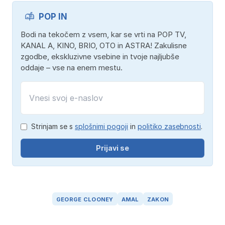
POP IN
Bodi na tekočem z vsem, kar se vrti na POP TV,
KANAL A, KINO, BRIO, OTO in ASTRA! Zakulisne
zgodbe, ekskluzivne vsebine in tvoje najljubše
oddaje – vse na enem mestu.
Strinjam se s
splošnimi pogoji
in
politiko zasebnosti
.
Prijavi se
GEORGE CLOONEY
AMAL
ZAKON