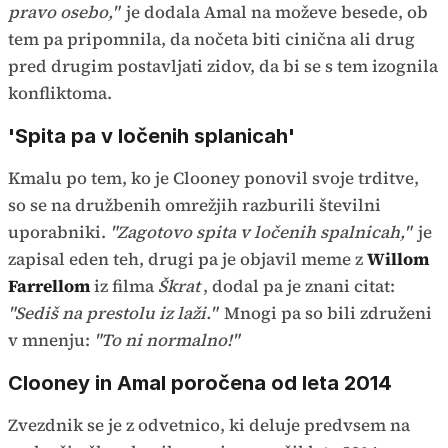
pravo osebo,"
je dodala Amal na moževe besede, ob
tem pa pripomnila, da nočeta biti cinična ali drug
pred drugim postavljati zidov, da bi se s tem izognila
konfliktoma.
'Spita pa v ločenih splanicah'
Kmalu po tem, ko je Clooney ponovil svoje trditve,
so se na družbenih omrežjih razburili številni
uporabniki.
"Zagotovo spita v ločenih spalnicah,"
je
zapisal eden teh, drugi pa je objavil meme z
Willom
Farrellom
iz filma
Škrat
, dodal pa je znani citat:
"Sediš na prestolu iz laži."
Mnogi pa so bili združeni
v mnenju:
"To ni normalno!"
Clooney in Amal poročena od leta 2014
Zvezdnik se je z odvetnico, ki deluje predvsem na