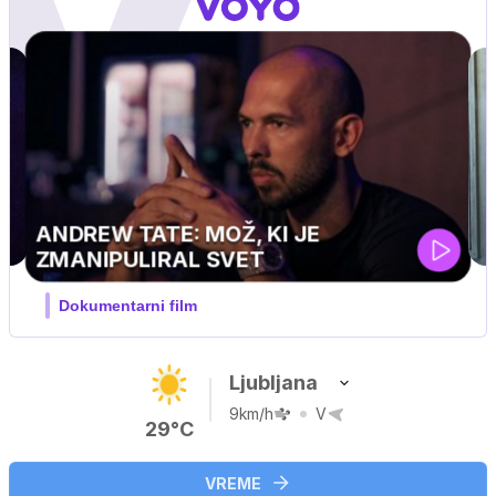
MOJ PRIJATELJ PINGVIN
Film meseca / družinski, pustolovski
Ljubljana
9km/h
V
29°C
VREME