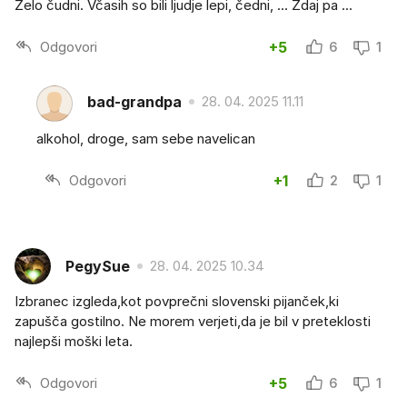
Želo čudni. Včasih so bili ljudje lepi, čedni, ... Zdaj pa ...
Odgovori
+5
6
1
bad-grandpa
28. 04. 2025 11.11
alkohol, droge, sam sebe navelican
Odgovori
+1
2
1
PegySue
28. 04. 2025 10.34
Izbranec izgleda,kot povprečni slovenski pijanček,ki
zapušča gostilno. Ne morem verjeti,da je bil v preteklosti
najlepši moški leta.
Odgovori
+5
6
1