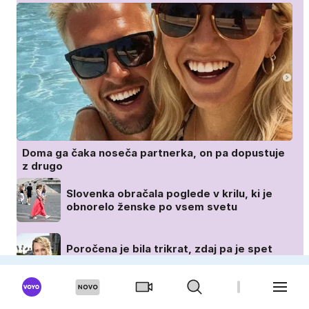
Doma ga čaka noseča partnerka, on pa dopustuje
z drugo
Slovenka obračala poglede v krilu, ki je
obnorelo ženske po vsem svetu
Poročena je bila trikrat, zdaj pa je spet
srečno zaljubljena
To je pijača, ki jo letošnje poletje naročajo