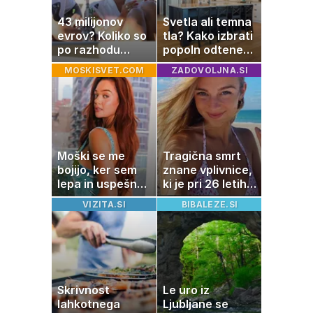
43 milijonov
Svetla ali temna
evrov? Koliko so
tla? Kako izbrati
po razhodu
popoln odtenek
zahtevale ali
za vaš dom
MOSKISVET.COM
ZADOVOLJNA.SI
prejele
partnerice
športnih
zvezdnikov
Moški se me
Tragična smrt
bojijo, ker sem
znane vplivnice,
lepa in uspešna:
ki je pri 26 letih
Misica razkrila,
izgubila boj z
VIZITA.SI
BIBALEZE.SI
zakaj je še
boleznijo
vedno samska
Skrivnost
Le uro iz
lahkotnega
Ljubljane se