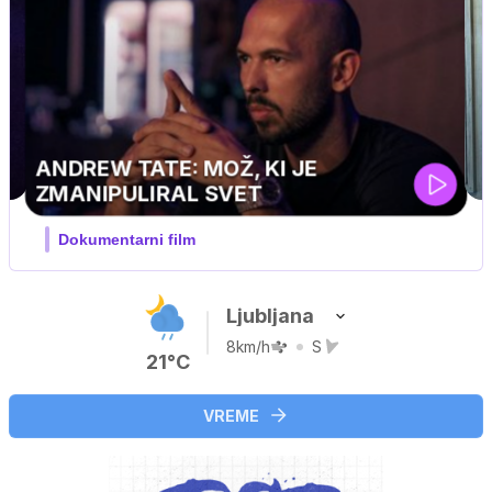
MOJ PRIJATELJ PINGVIN
Film meseca / družinski, pustolovski
Ljubljana
8km/h
S
21°C
VREME