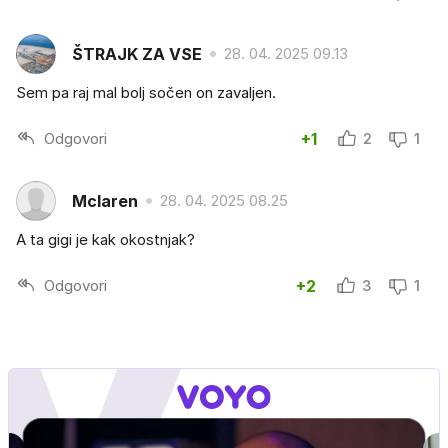
ŠTRAJK ZA VSE
28. 04. 2025 09.13
Sem pa raj mal bolj sočen on zavaljen.
Odgovori
+1
2
1
Mclaren
28. 04. 2025 08.25
A ta gigi je kak okostnjak?
Odgovori
+2
3
1