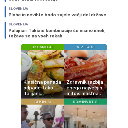
SLOVENIJA
Plohe in nevihte bodo zajele večji del države
SLOVENIJA
Polajnar: Takšne kombinacije še nismo imeli,
težave so na vseh rekah
OKUSNO.JE
VIZITA.SI
Klasična panada
Zdravnik razbija
odpade: tako
enega največjih
Italijani
mitov: mastna
pripravijo
jetra ne
CEKIN.SI
DOMINVRT.SI
slastne ocvrte
nastanejo zaradi
bučke
slanine, temveč
zaradi živila, ki
ga imamo vsi
radi