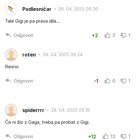
Podlesničar
28. 04. 2025 09.30
Tale Gigi je pa prava dila...
Odgovori
+2
3
1
roten
28. 04. 2025 09.24
Resno
Odgovori
-1
0
1
spiderrrr
28. 04. 2025 09.19
Če ni šlo z Gaga, treba pa probat z Gigi.
Odgovori
+12
13
1