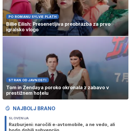
PO ROMANU SYLVIE PLATH
Billie Eilish: Presenetljiva preobrazba za prvo
igralsko vlogo
STRAN OD JAVNOSTI
Tom in Zendaya poroko okronala z zabavo v
prestižnem hotelu
NAJBOLJ BRANO
SLOVENIJA
Razburjeni: naročili e-avtomobile, a ne vedo, ali
bodo dobili subvencijo