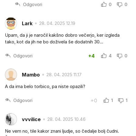
Odgovori
0
0
Lark
28. 04. 2025 12.19
Upam, da ji je naročil kakšno dobro večerjo, ker izgleda
tako, kot da jih ne bo doživela še dodatnih 30...
Odgovori
+4
4
0
Mambo
28. 04. 2025 11.17
A da ima belo torbico, pa niste opazili?
Odgovori
+0
1
1
vvvilice
28. 04. 2025 10.46
Ne vem no, tile kakor znani ljudje, so čedalje bolj čudni.