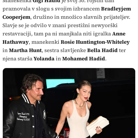
Manekenka
Gigi Hadid
je svoj 30. rojstni dan
praznovala v slogu s svojim izbrancem
Bradleyjem
Cooperjem
, družino in množico slavnih prijateljev.
Slavje se je odvilo v znani prestižni newyorški
restavraciji, tam pa ni manjkala niti igralka
Anne
Hathaway
, manekenki
Rosie Huntington-Whiteley
in
Martha Hunt
, sestra slavljenke
Bella Hadid
ter
njena starša
Yolanda
in
Mohamed Hadid
.