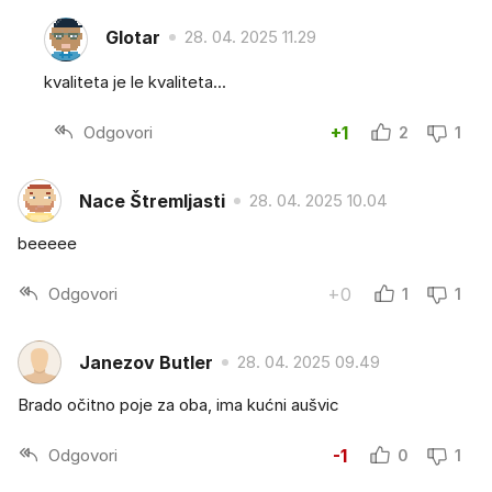
Glotar
28. 04. 2025 11.29
kvaliteta je le kvaliteta...
Odgovori
+1
2
1
Nace Štremljasti
28. 04. 2025 10.04
beeeee
Odgovori
+0
1
1
Janezov Butler
28. 04. 2025 09.49
Brado očitno poje za oba, ima kućni aušvic
Odgovori
-1
0
1