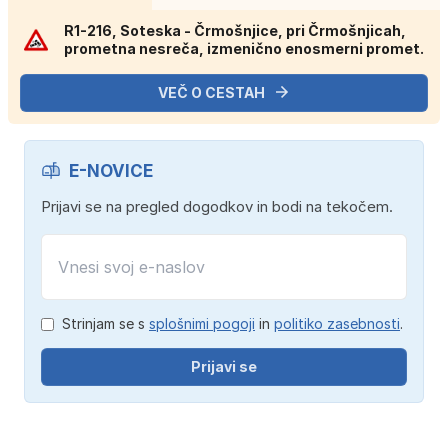
R1-216, Soteska - Črmošnjice, pri Črmošnjicah,
prometna nesreča, izmenično enosmerni promet.
VEČ O CESTAH
E-NOVICE
Prijavi se na pregled dogodkov in bodi na tekočem.
Strinjam se s
splošnimi pogoji
in
politiko zasebnosti
.
Prijavi se