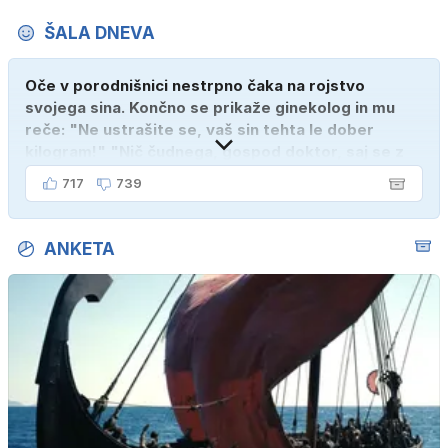
ŠALA DNEVA
Oče v porodnišnici nestrpno čaka na rojstvo
svojega sina. Končno se prikaže ginekolog in mu
reče: "Ne ustrašite se, vaš sin tehta le dober
kilogram!" "Nič čudnega, gospod doktor, saj se z
ženo poznava šele tri mesece."
717
739
ANKETA