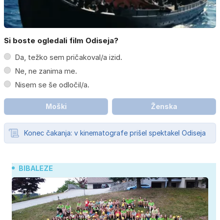
Si boste ogledali film Odiseja?
Da, težko sem pričakoval/a izid.
Ne, ne zanima me.
Nisem se še odločil/a.
Moški
Ženska
Konec čakanja: v kinematografe prišel spektakel Odiseja
BIBALEZE