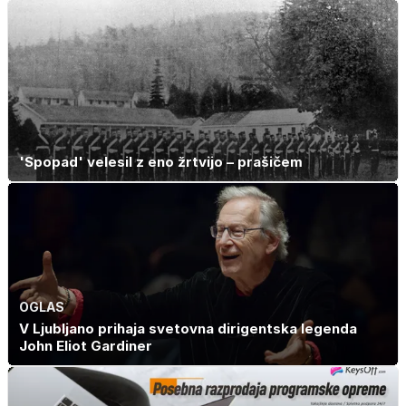
'Spopad' velesil z eno žrtvijo – prašičem
OGLAS
V Ljubljano prihaja svetovna dirigentska legenda
John Eliot Gardiner