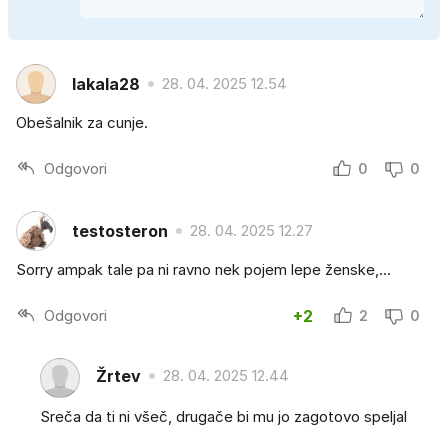
lakala28
28. 04. 2025 12.54
Obešalnik za cunje.
Odgovori
0
0
testosteron
28. 04. 2025 12.27
Sorry ampak tale pa ni ravno nek pojem lepe ženske,...
Odgovori
+2
2
0
Žrtev
28. 04. 2025 12.44
Sreča da ti ni všeč, drugače bi mu jo zagotovo speljal