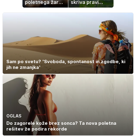
poletnega žara,
skriva pravi
po katerem ne
naravni čudež:
boste
izlet, ki bo
potrebovali
navdušil otroke
popoldanskega
spanca
Sam po svetu? 'Svoboda, spontanost in zgodbe, ki
jih ne zmanjka'
OGLAS
Do zagorele kože brez sonca? Ta nova poletna
rešitev že podira rekorde