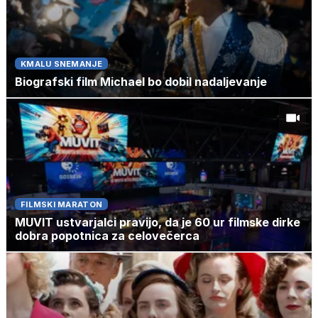
KMALU SNEMANJE
Biografski film Michael bo dobil nadaljevanje
FILMSKI MARATON
MUVIT ustvarjalci pravijo, da je 60 ur filmske dirke
dobra popotnica za celovečerca