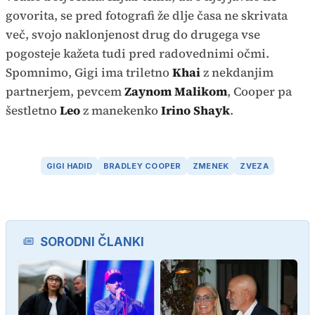
govorita, se pred fotografi že dlje časa ne skrivata
več, svojo naklonjenost drug do drugega vse
pogosteje kažeta tudi pred radovednimi očmi.
Spomnimo, Gigi ima triletno
Khai
z nekdanjim
partnerjem, pevcem
Zaynom Malikom
, Cooper pa
šestletno
Leo
z manekenko
Irino Shayk
.
GIGI HADID
BRADLEY COOPER
ZMENEK
ZVEZA
SORODNI ČLANKI