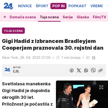
NOVICE
ŠPORT
POP IN
POPKAST
VREME
Domača scena
Tuja scena
Serije
Glasba
Film/TV
TUJA SCENA
Gigi Hadid z izbrancem Bradleyjem
Cooperjem praznovala 30. rojstni dan
New York, 28. 04. 2025 07.00
1 min branja
16
AVTOR:
E.M.
Svetlolasa manekenka
Gigi Hadid je dopolnila
okroglih 30 let.
Priložnost je počastila z