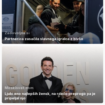
Zadovoljna.si
Partnerica zasačila slavnega igralca z bivšo
Moskisvet.com
Ljubi eno najlepših žensk, na rdečo preprogo pa je
pripeljal njo