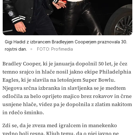
Gigi Hadid z izbrancem Bradleyjem Cooperjem praznovala 30.
rojstni dan.
FOTO: Profimedia
Bradley Cooper, ki je januarja dopolnil 50 let, je čez
temno srajco in hlače nosil jakno ekipe Philadelphia
Eagles, ki je slavila na letošnjem Super Bowlu.
Njegova srčna izbranka in slavljenka se je medtem
odločila za belo oprijeto majico brez rokavov in črne
usnjene hlače, videz pa je dopolnila z zlatim nakitom
in rdečo šminko.
Zdi se, da je zveza med igralcem in manekenko
vedno bolj resna. Kljub temu, da o njej javno ne