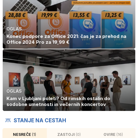
OGLAS
Konec podpore za Office 2021: čas je za prehod na
Office 2024 Pro za 19,99 €
OGLAS
Kam v Ljubljani poleti? Od rimskih ostalin do
sodobne umetnosti in večernih koncertov
STANJE NA CESTAH
NESREČE
(1)
ZASTOJI
(0)
OVIRE
(16)