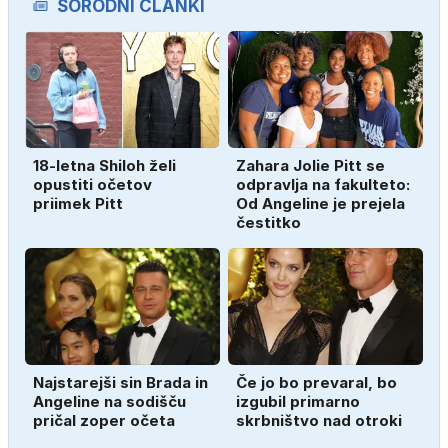
SORODNI ČLANKI
18-letna Shiloh želi
Zahara Jolie Pitt se
opustiti očetov
odpravlja na fakulteto:
priimek Pitt
Od Angeline je prejela
čestitko
Najstarejši sin Brada in
Če jo bo prevaral, bo
Angeline na sodišču
izgubil primarno
pričal zoper očeta
skrbništvo nad otroki