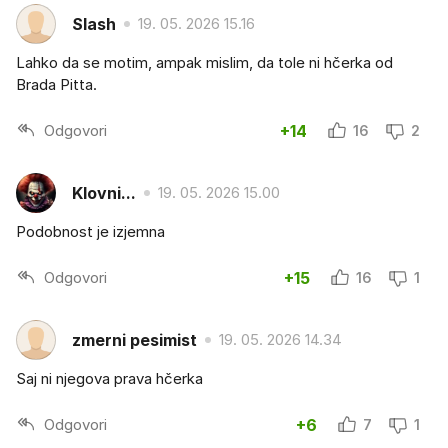
Slash
19. 05. 2026 15.16
Lahko da se motim, ampak mislim, da tole ni hčerka od
Brada Pitta.
Odgovori
+14
16
2
Klovni...
19. 05. 2026 15.00
Podobnost je izjemna
Odgovori
+15
16
1
zmerni pesimist
19. 05. 2026 14.34
Saj ni njegova prava hčerka
Odgovori
+6
7
1