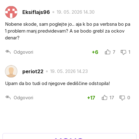
Eksiflajs96
19. 05. 2026 14.30
Nobene skode, sam poglejte jo.. aja k bo pa verbsna bo pa
1 problem manj predvidevam? A se bodo grebl za ockov
denar?
Odgovori
+6
7
1
periot22
19. 05. 2026 14.23
Upam da bo tudi od njegove dediščine odstopila!
Odgovori
+17
17
0