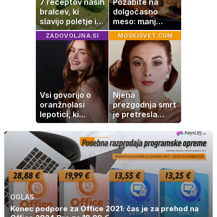
7 receptov naših
Pozabite na
bralcev, ki
dolgočasno
slavijo poletje in
meso: manj
tradicijo
maščobe, več
ZADOVOLJNA.SI
MOSKISVET.COM
svežine
Vsi govorijo o
Njena
oranžnolasi
prezgodnja smrt
lepotici, ki
je pretresla
navdušuje s
modni svet: za
skrivnostno
slavo se je
vlogo
skrivala
tragedija
OGLAS
Konec podpore za Office 2021: čas je za prehod na