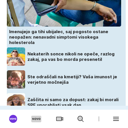
Imenujejo ga tihi ubijalec, saj pogosto ostane
neopažen: nenavadni simptomi visokega
holesterola
Nekaterih sonce nikoli ne opeče, razlog
zakaj, pa vas bo morda presenetil
Ste odraščali na kmetiji? Vaša imunost je
verjetno močnejša
Zaščita ni samo za dopust: zakaj bi morali
SPF uporabljati vsak dan
CEKIN