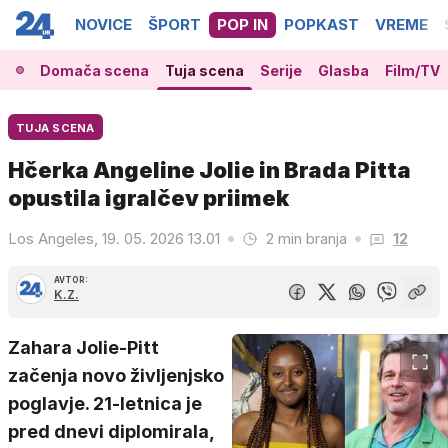
NOVICE
ŠPORT
POP IN
POPKAST
VREME
Domača scena
Tuja scena
Serije
Glasba
Film/TV
TUJA SCENA
Hčerka Angeline Jolie in Brada Pitta
opustila igralčev priimek
Los Angeles, 19. 05. 2026 13.01
2 min branja
12
AVTOR:
K.Z.
Zahara Jolie-Pitt
začenja novo življenjsko
poglavje. 21-letnica je
pred dnevi diplomirala,