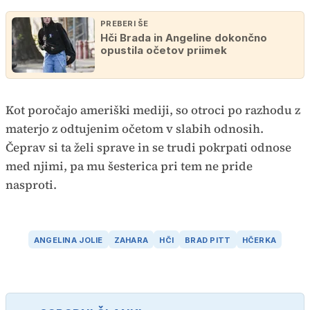
PREBERI ŠE
Hči Brada in Angeline dokončno
opustila očetov priimek
Kot poročajo ameriški mediji, so otroci po razhodu z
materjo z odtujenim očetom v slabih odnosih.
Čeprav si ta želi sprave in se trudi pokrpati odnose
med njimi, pa mu šesterica pri tem ne pride
nasproti.
ANGELINA JOLIE
ZAHARA
HČI
BRAD PITT
HČERKA