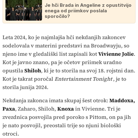
Je hči Brada in Angeline z opustitvijo
enega od priimkov poslala
sporočilo?
Leta 2024, ko je najmlajša hči nekdanjih zakoncev
sodelovala v materini predstavi na Broadwayju, so
njeno ime v gledališki list zapisali kot
Vivienne Jolie
.
Kot je javno znano, pa je očetov priimek uradno
opustila
Shiloh
, ki je to storila na svoj 18. rojstni dan.
Kot je takrat poročal
Entertainment Tonight
, je to
storila junija 2024.
Nekdanja zakonca imata skupaj šest otrok:
Maddoxa,
Paxa
, Zaharo, Shiloh,
Knoxa
in Vivienne. Tri je
zvezdnica posvojila pred poroko s Pittom, on pa jih
je nato posvojil, preostali trije so njuni biološki
otroci.