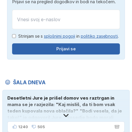
Prijavi se na pregled dogodkov in bodi na tekočem.
Strinjam se s
splošnimi pogoji
in
politiko zasebnosti
.
Prijavi se
ŠALA DNEVA
Desetletni Jure je prišel domov ves raztrgan in
mama se je razjezila: "Kaj misliš, da ti bom vsak
teden kupovala nova oblačila?" "Bodi vesela, da je
tako!" je odgovoril Jure. "Sosedje bodo morali
kupiti novega sina, tako sem ga prebutal!"
1240
505