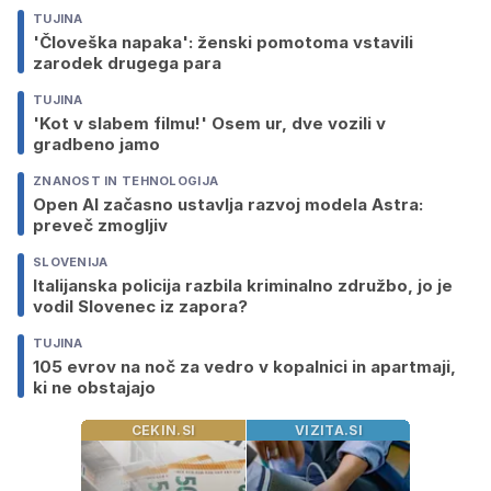
TUJINA
'Človeška napaka': ženski pomotoma vstavili
zarodek drugega para
TUJINA
'Kot v slabem filmu!' Osem ur, dve vozili v
gradbeno jamo
ZNANOST IN TEHNOLOGIJA
Open AI začasno ustavlja razvoj modela Astra:
preveč zmogljiv
SLOVENIJA
Italijanska policija razbila kriminalno združbo, jo je
vodil Slovenec iz zapora?
TUJINA
105 evrov na noč za vedro v kopalnici in apartmaji,
ki ne obstajajo
CEKIN.SI
VIZITA.SI