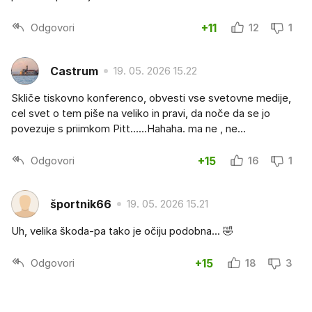
Odgovori
+11
12
1
Castrum
19. 05. 2026 15.22
Skliče tiskovno konferenco, obvesti vse svetovne medije,
cel svet o tem piše na veliko in pravi, da noče da se jo
povezuje s priimkom Pitt......Hahaha. ma ne , ne...
Odgovori
+15
16
1
športnik66
19. 05. 2026 15.21
Uh, velika škoda-pa tako je očiju podobna... 🤣
Odgovori
+15
18
3