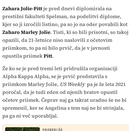
Zahara Jolie-Pitt
je pred dnevi diplomirala na
prestižni fakulteti Spelman, na podelitvi diplome,
kjer so ji izročili listino, pa so jo na oder povabili kot
Zaharo Marley Jolie
. Tisti, ki so bili prisotni, so takoj
opazili, da 21-letnice niso naslovili z očetovim
priimkom, to pa ni bilo prvič, da je v javnosti
opustila priimek
Pitt
.
Že ko se je pred tremi leti pridružila organizaciji
Alpha Kappa Alpha, se je prvič predstavila s
priimkom Marley Jolie,
US Weekly
pa je že leta 2021
poročal, da je tudi eden od njenih bratov opustil
očetov priimek. Čeprav naj ga takrat uradno še ne bi
spremenil, ker se Angelina s tem naj ne bi strinjala,
pa ga ni več uporabljal.
PREBERI ŠE