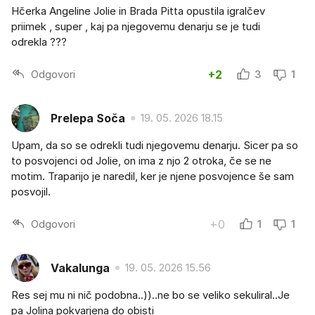
Hčerka Angeline Jolie in Brada Pitta opustila igralčev
priimek , super , kaj pa njegovemu denarju se je tudi
odrekla ???
Odgovori
+2
3
1
Prelepa Soča
19. 05. 2026 18.15
Upam, da so se odrekli tudi njegovemu denarju. Sicer pa so
to posvojenci od Jolie, on ima z njo 2 otroka, če se ne
motim. Traparijo je naredil, ker je njene posvojence še sam
posvojil.
Odgovori
+0
1
1
Vakalunga
19. 05. 2026 15.56
Res sej mu ni nič podobna..))..ne bo se veliko sekuliral..Je
pa Jolina pokvarjena do obisti