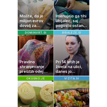
Mislite, da je
Imenujejo ga tihi
milijon evrov
ubijalec, saj
dovolj za
pogosto ostane
sanjsko
neopažen:
DOMINVRT.SI
BIBALEZE.SI
stanovanje? Te
nenavadni
številke so
simptomi
šokirale Evropo
visokega
holesterola
Pravilno
Pri 14 letih je
shranjevanje
živela na ulici,
prešitih odej:
danes jo
Kako ohraniti
občuduje ves
OKUSNO.JE
VIZITA.SI
družinsko
svet
dediščino