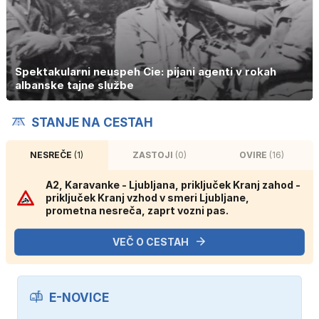
Spektakularni neuspeh Cie: pijani agenti v rokah
albanske tajne službe
STANJE NA CESTAH
NESREČE
(1)
ZASTOJI
(0)
OVIRE
(16)
A2, Karavanke - Ljubljana, priključek Kranj zahod -
priključek Kranj vzhod v smeri Ljubljane,
prometna nesreča, zaprt vozni pas.
VEČ O CESTAH
E-NOVICE