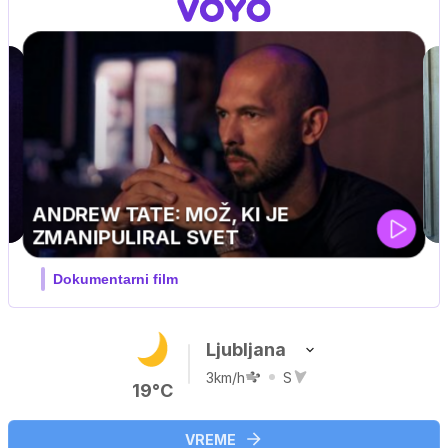
PINGVIN
ski, pustolovski
Ljubljana
3km/h
S
19°C
VREME