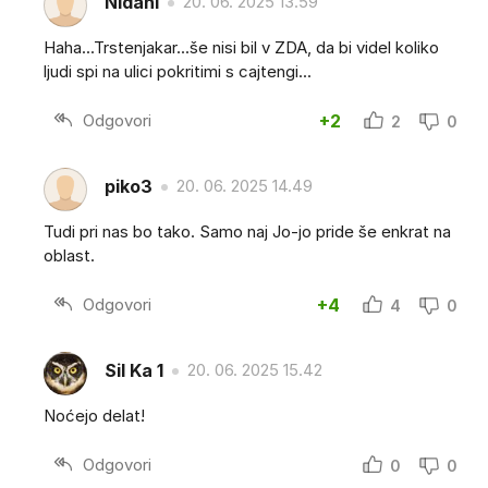
Nidani
20. 06. 2025 13.59
Haha...Trstenjakar...še nisi bil v ZDA, da bi videl koliko
ljudi spi na ulici pokritimi s cajtengi...
Odgovori
+2
2
0
piko3
20. 06. 2025 14.49
Tudi pri nas bo tako. Samo naj Jo-jo pride še enkrat na
oblast.
Odgovori
+4
4
0
Sil Ka 1
20. 06. 2025 15.42
Noćejo delat!
Odgovori
0
0