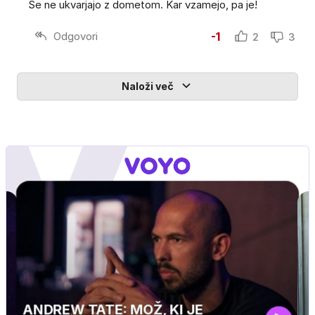
Se ne ukvarjajo z dometom. Kar vzamejo, pa je!
Odgovori
-1
2
3
Naloži več