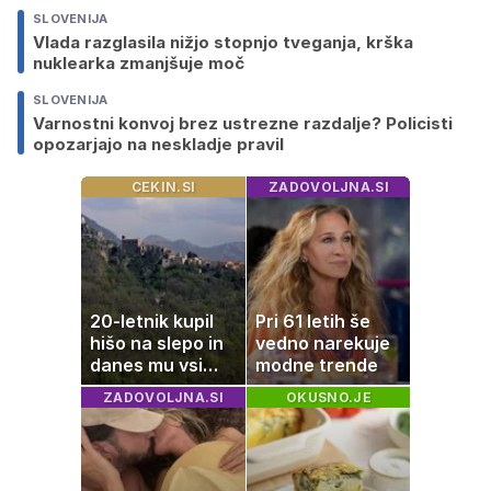
SLOVENIJA
Vlada razglasila nižjo stopnjo tveganja, krška
nuklearka zmanjšuje moč
SLOVENIJA
Varnostni konvoj brez ustrezne razdalje? Policisti
opozarjajo na neskladje pravil
CEKIN.SI
ZADOVOLJNA.SI
20-letnik kupil
Pri 61 letih še
hišo na slepo in
vedno narekuje
danes mu vsi
modne trende
zavidajo
ZADOVOLJNA.SI
OKUSNO.JE