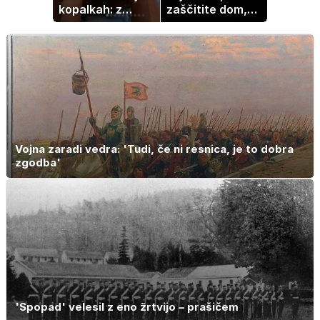
kopalkah: z
zaščitite dom,
možem uživa v
hrano in
romantičnem
elektronske
poletju
naprave
Vojna zaradi vedra: 'Tudi, če ni resnica, je to dobra
zgodba'
'Spopad' velesil z eno žrtvijo – prašičem