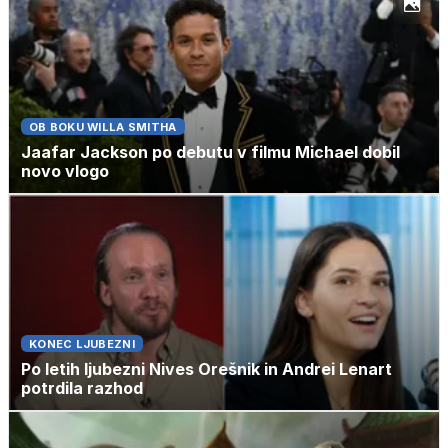
OB BOKU WILLA SMITHA
Jaafar Jackson po debutu v filmu Michael dobil
novo vlogo
KONEC LJUBEZNI
Po letih ljubezni Nives Orešnik in Andrei Lenart
potrdila razhod