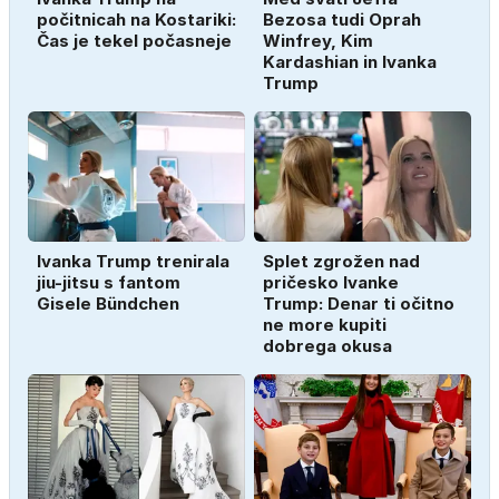
počitnicah na Kostariki:
Bezosa tudi Oprah
Čas je tekel počasneje
Winfrey, Kim
Kardashian in Ivanka
Trump
Ivanka Trump trenirala
Splet zgrožen nad
jiu-jitsu s fantom
pričesko Ivanke
Gisele Bündchen
Trump: Denar ti očitno
ne more kupiti
dobrega okusa