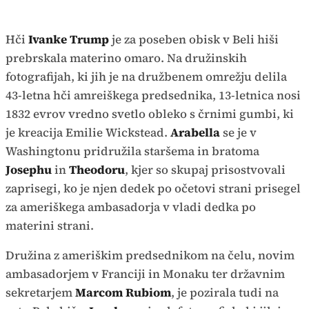
Hči
Ivanke Trump
je za poseben obisk v Beli hiši
prebrskala materino omaro. Na družinskih
fotografijah, ki jih je na družbenem omrežju delila
43-letna hči amreiškega predsednika, 13-letnica nosi
1832 evrov vredno svetlo obleko s črnimi gumbi, ki
je kreacija Emilie Wickstead.
Arabella
se je v
Washingtonu pridružila staršema in bratoma
Josephu
in
Theodoru
, kjer so skupaj prisostvovali
zaprisegi, ko je njen dedek po očetovi strani prisegel
za ameriškega ambasadorja v vladi dedka po
materini strani.
Družina z ameriškim predsednikom na čelu, novim
ambasadorjem v Franciji in Monaku ter državnim
sekretarjem
Marcom Rubiom
, je pozirala tudi na