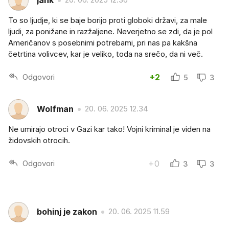
jank
To so ljudje, ki se baje borijo proti globoki državi, za male
ljudi, za ponižane in razžaljene. Neverjetno se zdi, da je pol
Američanov s posebnimi potrebami, pri nas pa kakšna
četrtina volivcev, kar je veliko, toda na srečo, da ni več.
Odgovori
+2
5
3
Wolfman
20. 06. 2025 12.34
Ne umirajo otroci v Gazi kar tako! Vojni kriminal je viden na
židovskih otrocih.
Odgovori
+0
3
3
bohinj je zakon
20. 06. 2025 11.59