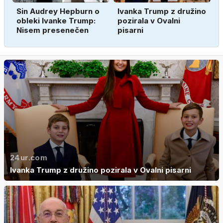
Sin Audrey Hepburn o
Ivanka Trump z družino
obleki Ivanke Trump:
pozirala v Ovalni
Nisem presenečen
pisarni
24ur.com
Ivanka Trump z družino pozirala v Ovalni pisarni