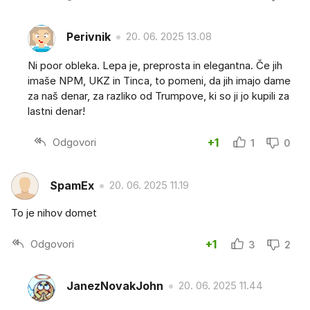
Perivnik
20. 06. 2025 13.08
Ni poor obleka. Lepa je, preprosta in elegantna. Če jih
imaše NPM, UKZ in Tinca, to pomeni, da jih imajo dame
za naš denar, za razliko od Trumpove, ki so ji jo kupili za
lastni denar!
Odgovori
+1
1
0
SpamEx
20. 06. 2025 11.19
To je nihov domet
Odgovori
+1
3
2
JanezNovakJohn
20. 06. 2025 11.44