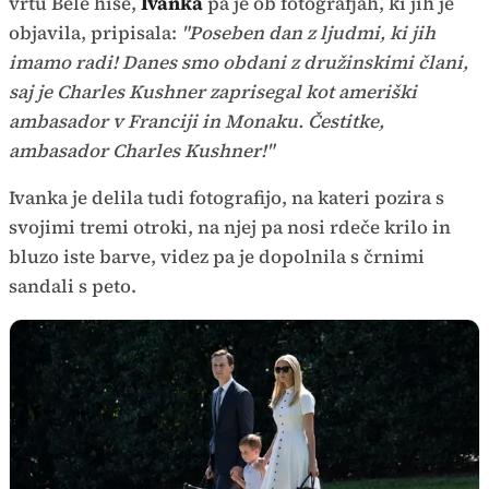
vrtu Bele hiše,
Ivanka
pa je ob fotografjah, ki jih je
objavila, pripisala:
"Poseben dan z ljudmi, ki jih
imamo radi! Danes smo obdani z družinskimi člani,
saj je Charles Kushner zaprisegal kot ameriški
ambasador v Franciji in Monaku. Čestitke,
ambasador Charles Kushner!"
Ivanka je delila tudi fotografijo, na kateri pozira s
svojimi tremi otroki, na njej pa nosi rdeče krilo in
bluzo iste barve, videz pa je dopolnila s črnimi
sandali s peto.