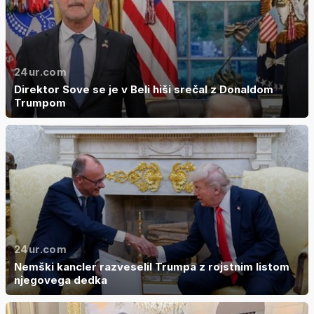
24ur.com
Direktor Sove se je v Beli hiši srečal z Donaldom
Trumpom
24ur.com
Nemški kancler razveselil Trumpa z rojstnim listom
njegovega dedka