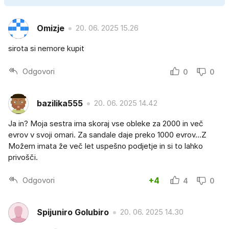
Omizje
20. 06. 2025 15.26
sirota si nemore kupit
Odgovori
0
0
bazilika555
20. 06. 2025 14.42
Ja in? Moja sestra ima skoraj vse obleke za 2000 in več
evrov v svoji omari. Za sandale daje preko 1000 evrov...Z
Možem imata že več let uspešno podjetje in si to lahko
privošči.
Odgovori
+4
4
0
Spijuniro Golubiro
20. 06. 2025 14.30