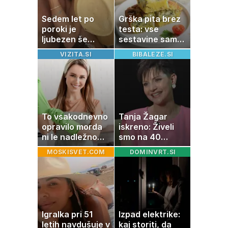
Sedem let po
Grška pita brez
poroki je
testa: vse
ljubezen še
sestavine samo
vedno enako
zmešate in
VIZITA.SI
BIBALEZE.SI
močna
pečica opravi
ostalo
To vsakodnevno
Tanja Žagar
opravilo morda
iskreno: Živeli
ni le nadležno
smo na 40
delo, pomaga
kvadratih, a
MOSKISVET.COM
DOMINVRT.SI
lahko tudi
imela sem vse,
vašemu srcu
kar otrok
potrebuje
Igralka pri 51
Izpad elektrike:
letih navdušuje v
kaj storiti, da