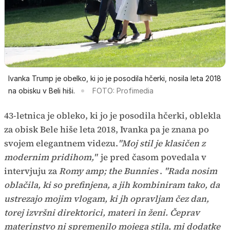
Ivanka Trump je obelko, ki jo je posodila hčerki, nosila leta 2018
na obisku v Beli hiši.
FOTO: Profimedia
43-letnica je obleko, ki jo je posodila hčerki, oblekla
za obisk Bele hiše leta 2018, Ivanka pa je znana po
svojem elegantnem videzu.
"Moj stil je klasičen z
modernim pridihom,"
je pred časom povedala v
intervjuju za
Romy amp; the Bunnies
.
"Rada nosim
oblačila, ki so prefinjena, a jih kombiniram tako, da
ustrezajo mojim vlogam, ki jh opravljam čez dan,
torej izvršni direktorici, materi in ženi. Čeprav
materinstvo ni spremenilo mojega stila, mi dodatke