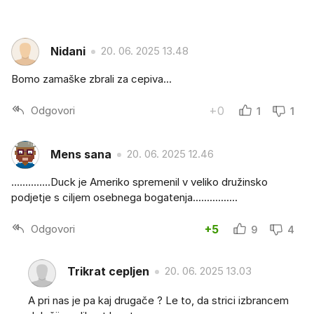
Nidani
20. 06. 2025 13.48
Bomo zamaške zbrali za cepiva...
Odgovori
+0
1
1
Mens sana
20. 06. 2025 12.46
..............Duck je Ameriko spremenil v veliko družinsko
podjetje s ciljem osebnega bogatenja................
Odgovori
+5
9
4
Trikrat cepljen
20. 06. 2025 13.03
A pri nas je pa kaj drugače ? Le to, da strici izbrancem