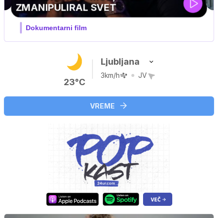
MOJ PRIJATELJ PINGVIN
Film meseca / družinski, pustolovski
Ljubljana
3km/h
JV
23°C
VREME