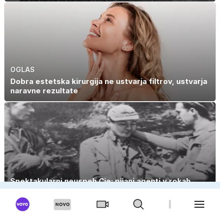
OGLAS
Dobra estetska kirurgija ne ustvarja filtrov, ustvarja
naravne rezultate
Spektakularni neuspeh Cie: pijani agenti v rokah
albanske tajne službe