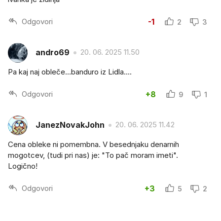
Odgovori
-1
2
3
andro69
20. 06. 2025 11.50
Pa kaj naj obleče...banduro iz Lidla....
Odgovori
+8
9
1
JanezNovakJohn
20. 06. 2025 11.42
Cena obleke ni pomembna. V besednjaku denarnih
mogotcev, (tudi pri nas) je: "To pač moram imeti".
Logično!
Odgovori
+3
5
2