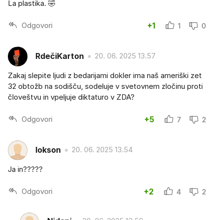
La plastika. 🤣
Odgovori
+1
1
0
RdečiKarton
20. 06. 2025 13.57
Zakaj slepite ljudi z bedarijami dokler ima naš ameriški zet
32 obtožb na sodišču, sodeluje v svetovnem zločinu proti
človeštvu in vpeljuje diktaturo v ZDA?
Odgovori
+5
7
2
lokson
20. 06. 2025 13.54
Ja in?????
Odgovori
+2
4
2