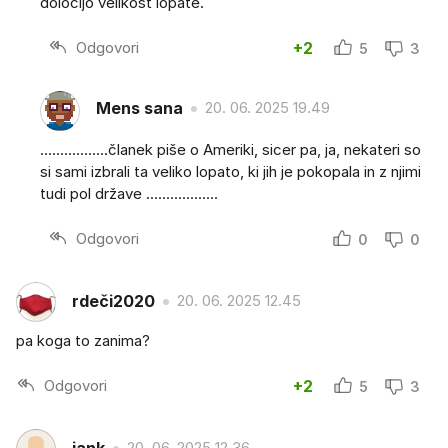
določijo velikost lopate.
Odgovori
+2
5
3
Mens sana
20. 06. 2025 19.49
.................članek piše o Ameriki, sicer pa, ja, nekateri so
si sami izbrali ta veliko lopato, ki jih je pokopala in z njimi
tudi pol države ..................
Odgovori
0
0
rdeči2020
20. 06. 2025 12.45
pa koga to zanima?
Odgovori
+2
5
3
20. 06. 2025 12.36