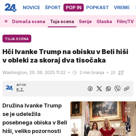
NOVICE
ŠPORT
POP IN
POPKAST
VREME
Domača scena
Tuja scena
Serije
Glasba
Film/TV
TUJA SCENA
Hči Ivanke Trump na obisku v Beli hiši
v obleki za skoraj dva tisočaka
Washington, 20. 06. 2025 11.02
2 min branja
27
AVTOR:
K.Z.
Družina Ivanke Trump
se je udeležila
posebnega obiska v Beli
hiši, veliko pozornosti