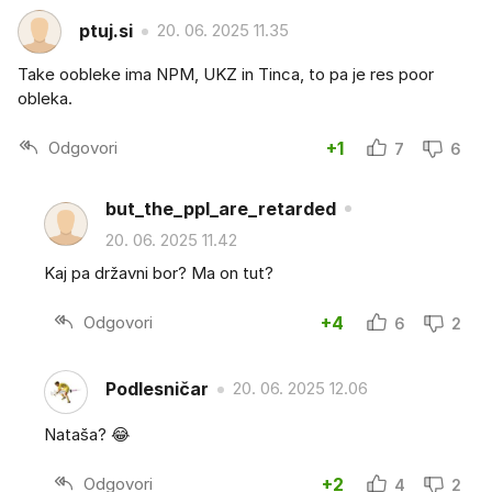
ptuj.si
20. 06. 2025 11.35
Take oobleke ima NPM, UKZ in Tinca, to pa je res poor
obleka.
Odgovori
+1
7
6
but_the_ppl_are_retarded
20. 06. 2025 11.42
Kaj pa državni bor? Ma on tut?
Odgovori
+4
6
2
Podlesničar
20. 06. 2025 12.06
Nataša? 😂
Odgovori
+2
4
2