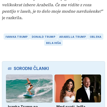
velikokrat izbere Arabella. Če me vidite z roza
pentljo v laseh, je to delo moje modne navdušenke!"
je razkrila.
IVANKA TRUMP
DONALD TRUMP
ARABELLA TRUMP
OBLEKA
BELA HIŠA
SORODNI ČLANKI
Ivanka Trump na
Med svati Jeffa