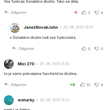
Vse funkcije Donaldovi družini. Tako se dela.
Odgovori
-1
3
4
JanezNovakJohn
20. 06. 2025 16.07
v Donaldovi družini tudi vse funkcionira.
Odgovori
0
0
Mici 270
20. 06. 2025 11.55
to je samo pokvarjena faschistična družina..
Odgovori
+6
10
4
wsharky
20. 06. 2025 11.53
ivanka je židinja