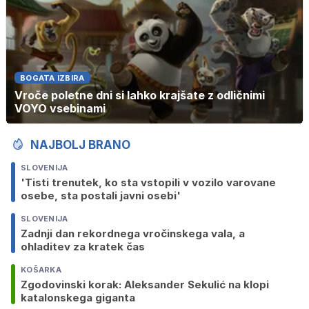
BOGATA IZBIRA
Vroče poletne dni si lahko krajšate z odličnimi
VOYO vsebinami
NAJBOLJ BRANO
SLOVENIJA
'Tisti trenutek, ko sta vstopili v vozilo varovane
osebe, sta postali javni osebi'
SLOVENIJA
Zadnji dan rekordnega vročinskega vala, a
ohladitev za kratek čas
KOŠARKA
Zgodovinski korak: Aleksander Sekulić na klopi
katalonskega giganta