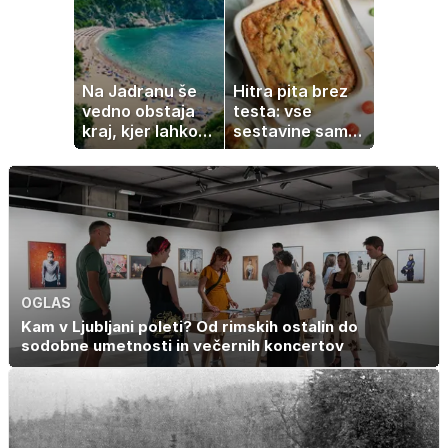
Na Jadranu še
Hitra pita brez
vedno obstaja
testa: vse
kraj, kjer lahko
sestavine samo
dopustujete
zmešate in
poceni:
pečica opravi
nastanitev že od
ostalo
10 evrov, kosilo
za pet evrov
OGLAS
Kam v Ljubljani poleti? Od rimskih ostalin do
sodobne umetnosti in večernih koncertov