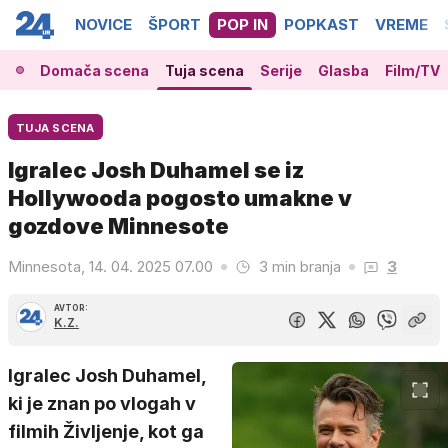
NOVICE
ŠPORT
POP IN
POPKAST
VREME
Domača scena
Tuja scena
Serije
Glasba
Film/TV
TUJA SCENA
Igralec Josh Duhamel se iz
Hollywooda pogosto umakne v
gozdove Minnesote
Minnesota, 14. 04. 2025 07.00
3 min branja
3
AVTOR:
K.Z.
Igralec Josh Duhamel,
ki je znan po vlogah v
filmih Življenje, kot ga