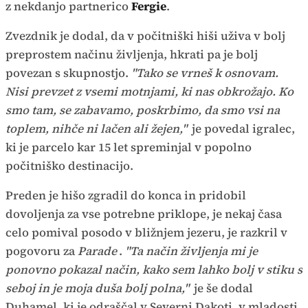
z nekdanjo partnerico
Fergie
.
Zvezdnik je dodal, da v počitniški hiši uživa v bolj
preprostem načinu življenja, hkrati pa je bolj
povezan s skupnostjo.
"Tako se vrneš k osnovam.
Nisi prevzet z vsemi motnjami, ki nas obkrožajo. Ko
smo tam, se zabavamo, poskrbimo, da smo vsi na
toplem, nihče ni lačen ali žejen,"
je povedal igralec,
ki je parcelo kar 15 let spreminjal v popolno
počitniško destinacijo.
Preden je hišo zgradil do konca in pridobil
dovoljenja za vse potrebne priklope, je nekaj časa
celo pomival posodo v bližnjem jezeru, je razkril v
pogovoru za
Parade
.
"Ta način življenja mi je
ponovno pokazal način, kako sem lahko bolj v stiku s
seboj in je moja duša bolj polna,"
je še dodal
Duhamel, ki je odraščal v Severni Dakoti, v mladosti