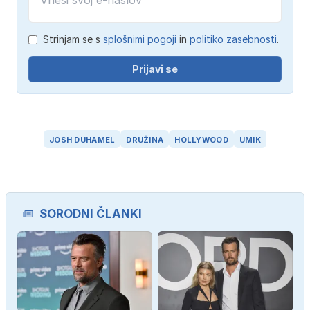
Strinjam se s
splošnimi pogoji
in
politiko zasebnosti
.
Prijavi se
JOSH DUHAMEL
DRUŽINA
HOLLYWOOD
UMIK
SORODNI ČLANKI