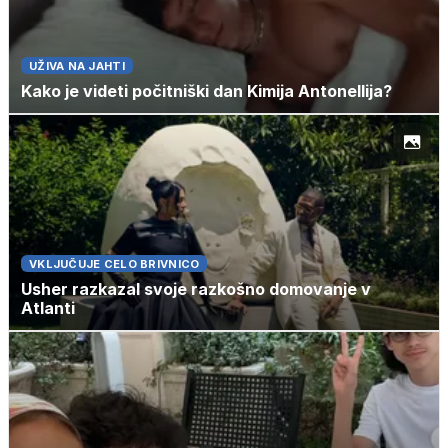
UŽIVA NA JAHTI
Kako je videti počitniški dan Kimija Antonellija?
VKLJUČUJE CELO BRIVNICO
Usher razkazal svoje razkošno domovanje v
Atlanti