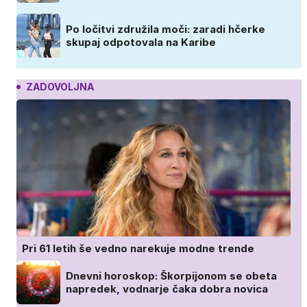
Po ločitvi združila moči: zaradi hčerke
skupaj odpotovala na Karibe
ZADOVOLJNA
Pri 61 letih še vedno narekuje modne trende
Dnevni horoskop: Škorpijonom se obeta
napredek, vodnarje čaka dobra novica