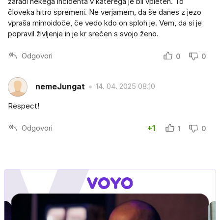
zaradi nekega incidenta v katerega je bil vpleten. To
človeka hitro spremeni. Ne verjamem, da še danes z jezo
vpraša mimoidoče, če vedo kdo on sploh je. Vem, da si je
popravil življenje in je kr srečen s svojo ženo.
Odgovori
0
0
nemeJungat
14. 04. 2025 08.10
Respect!
Odgovori
+1
1
0