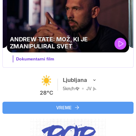
MOJ PRIJATELJ PINGVIN
Film meseca / družinski, pustolovski
Ljubljana
5km/h
JV
28°C
VREME