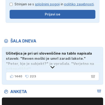
Strinjam se s
splošnimi pogoji
in
politiko zasebnosti
.
Prijavi se
ŠALA DNEVA
Učiteljica je pri uri slovenščine na tablo napisala
stavek: "Reven moški je umrl zaradi lakote."
"Peter, kje je subjekt?" je vprašala. "Verjetno na
pokopališču!"
1440
223
ANKETA