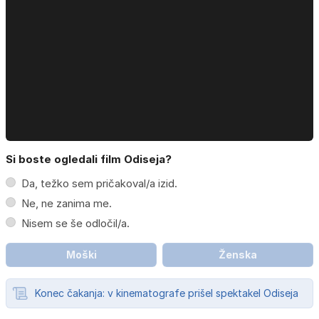
Si boste ogledali film Odiseja?
Da, težko sem pričakoval/a izid.
Ne, ne zanima me.
Nisem se še odločil/a.
Moški
Ženska
Konec čakanja: v kinematografe prišel spektakel Odiseja