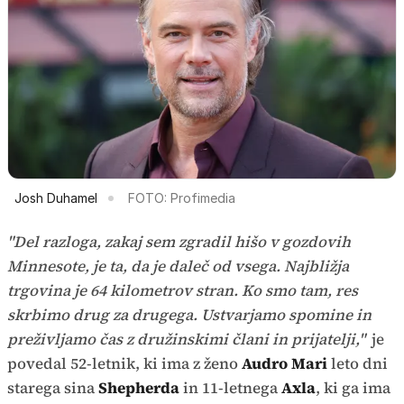
Josh Duhamel
FOTO: Profimedia
"Del razloga, zakaj sem zgradil hišo v gozdovih
Minnesote, je ta, da je daleč od vsega. Najbližja
trgovina je 64 kilometrov stran. Ko smo tam, res
skrbimo drug za drugega. Ustvarjamo spomine in
preživljamo čas z družinskimi člani in prijatelji,"
je
povedal 52-letnik, ki ima z ženo
Audro Mari
leto dni
starega sina
Shepherda
in 11-letnega
Axla
, ki ga ima