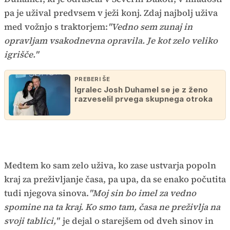
pa je užival predvsem v ježi konj. Zdaj najbolj uživa
med vožnjo s traktorjem:
"Vedno sem zunaj in
opravljam vsakodnevna opravila. Je kot zelo veliko
igrišče."
PREBERI ŠE
Igralec Josh Duhamel se je z ženo
razveselil prvega skupnega otroka
Medtem ko sam zelo uživa, ko zase ustvarja popoln
kraj za preživljanje časa, pa upa, da se enako počutita
tudi njegova sinova.
"Moj sin bo imel za vedno
spomine na ta kraj. Ko smo tam, časa ne preživlja na
svoji tablici,"
je dejal o starejšem od dveh sinov in