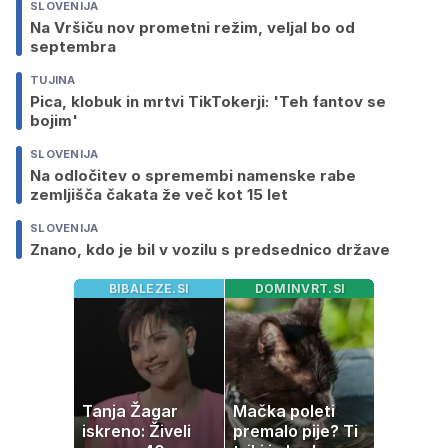
SLOVENIJA
Na Vršiču nov prometni režim, veljal bo od
septembra
TUJINA
Pica, klobuk in mrtvi TikTokerji: 'Teh fantov se
bojim'
SLOVENIJA
Na odločitev o spremembi namenske rabe
zemljišča čakata že več kot 15 let
SLOVENIJA
Znano, kdo je bil v vozilu s predsednico države
BIBALEZE.SI
DOMINVRT.SI
Tanja Žagar
Mačka poleti
iskreno: Živeli
premalo pije? Ti