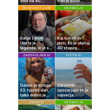
smo na 40
triki jo bodo
kvadratih, a
spodbudili, da
MOSKISVET.COM
OKUSNO.JE
imela sem vse,
zaužije več vode
kar otrok
potrebuje
Italija žaluje:
Kaj kuhati in
Umrla je
jesti, ko je skoraj
legenda, ki je s
40 stopinj
svojimi pesmimi
Celzija: 5 kosil
ZADOVOLJNA.SI
VIZITA.SI
zaznamovala
brez prižiganja
Italijo
pečice
Danes praznuje
Zdravniki
53. rojstni dan,
opozarjajo: to je
tako dobro je
največja
videti znana
napaka, ki jo
CEKIN.SI
OKUSNO.JE
Slovenka
ljudje delajo med
vročino