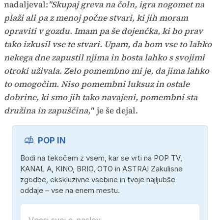
nadaljeval:
"Skupaj greva na čoln, igra nogomet na
plaži ali pa z menoj počne stvari, ki jih moram
opraviti v gozdu. Imam pa še dojenčka, ki bo prav
tako izkusil vse te stvari. Upam, da bom vse to lahko
nekega dne zapustil njima in bosta lahko s svojimi
otroki uživala. Zelo pomembno mi je, da jima lahko
to omogočim. Niso pomembni luksuz in ostale
dobrine, ki smo jih tako navajeni, pomembni sta
družina in zapuščina,"
je še dejal.
POP IN
Bodi na tekočem z vsem, kar se vrti na POP TV,
KANAL A, KINO, BRIO, OTO in ASTRA! Zakulisne
zgodbe, ekskluzivne vsebine in tvoje najljubše
oddaje – vse na enem mestu.