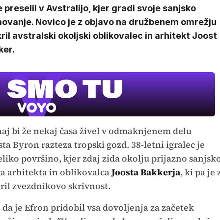
e preselil v Avstralijo, kjer gradi svoje sanjsko
ovanje. Novico je z objavo na družbenem omrežju
ril avstralski okoljski oblikovalec in arhitekt Joost
ker.
aj bi že nekaj časa živel v odmaknjenem delu
sta Byron razteza tropski gozd. 38-letni igralec je
eliko površino, kjer zdaj zida okolju prijazno sanjsk
ga arhitekta in oblikovalca
Joosta Bakkerja
, ki pa je 
il zvezdnikovo skrivnost.
 da je Efron pridobil vsa dovoljenja za začetek