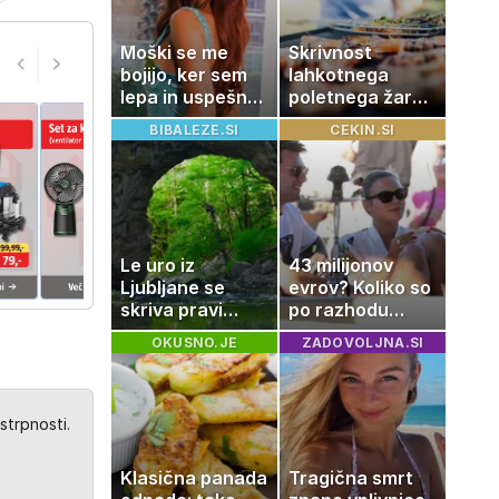
imamo vsi radi
Moški se me
Skrivnost
bojijo, ker sem
lahkotnega
lepa in uspešna:
poletnega žara,
Misica razkrila,
po katerem ne
BIBALEZE.SI
CEKIN.SI
zakaj je še
boste
vedno samska
potrebovali
popoldanskega
spanca
Le uro iz
43 milijonov
Ljubljane se
evrov? Koliko so
skriva pravi
po razhodu
naravni čudež:
zahtevale ali
OKUSNO.JE
ZADOVOLJNA.SI
izlet, ki bo
prejele
navdušil otroke
partnerice
športnih
zvezdnikov
strpnosti.
Klasična panada
Tragična smrt