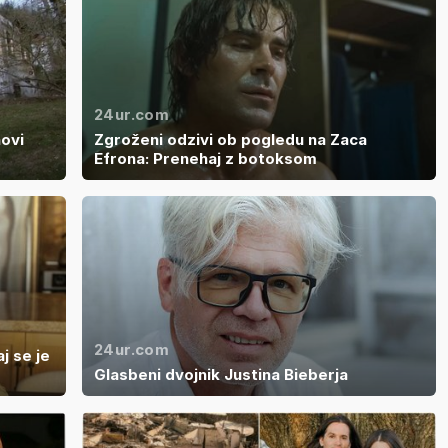
24ur.com
novi
Zgroženi odzivi ob pogledu na Zaca
Efrona: Prenehaj z botoksom
24ur.com
j se je
Glasbeni dvojnik Justina Bieberja