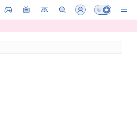
Preklopi barvni na
ZIN