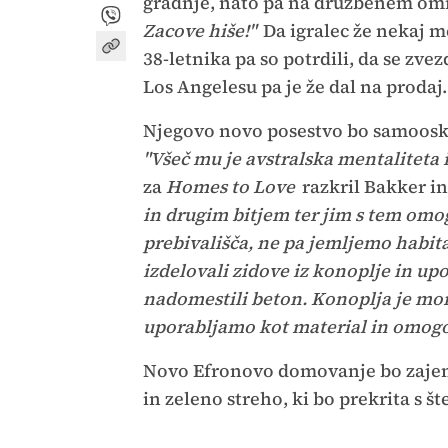
gradnje, nato pa na družbenem omr
Zacove hiše!"
Da igralec že nekaj me
38-letnika pa so potrdili, da se zve
Los Angelesu pa je že dal na prodaj.
Njegovo novo posestvo bo samooskr
"Všeč mu je avstralska mentaliteta i
za
Homes to Love
razkril Bakker in
in drugim bitjem ter jim s tem omo
prebivališča, ne pa jemljemo habita
izdelovali zidove iz konoplje in up
nadomestili beton. Konoplja je mord
uporabljamo kot material in omogo
Novo Efronovo domovanje bo zajema
in zeleno streho, ki bo prekrita s št