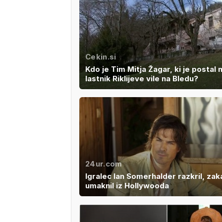
Cekin.si
Kdo je Tim Mitja Žagar, ki je postal 
lastnik Riklijeve vile na Bledu?
24ur.com
Igralec Ian Somerhalder razkril, zaka
umaknil iz Hollywooda