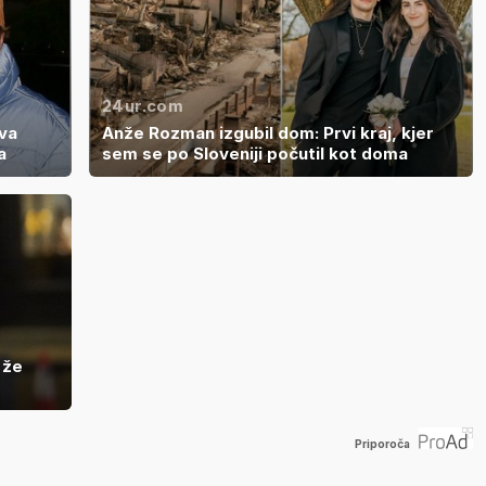
24ur.com
va
Anže Rozman izgubil dom: Prvi kraj, kjer
a
sem se po Sloveniji počutil kot doma
 že
Priporoča