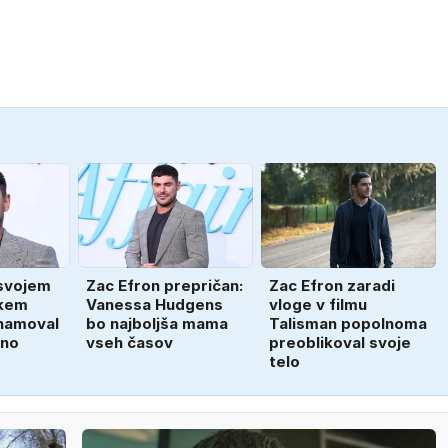
 svojem
Zac Efron prepričan:
Zac Efron zaradi
skem
Vanessa Hudgens
vloge v filmu
znamoval
bo najboljša mama
Talisman popolnoma
dno
vseh časov
preoblikoval svoje
telo