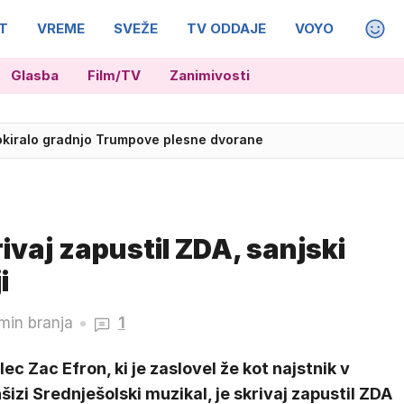
T
VREME
SVEŽE
TV ODDAJE
VOYO
MAGA
Glasba
Film/TV
Zanimivosti
 18 let po zmagi nad Dansko v finalu EP
okiralo gradnjo Trumpove plesne dvorane
rivaj zapustil ZDA, sanjski
i
min branja
1
lec Zac Efron, ki je zaslovel že kot najstnik v
šizi Srednješolski muzikal, je skrivaj zapustil ZDA