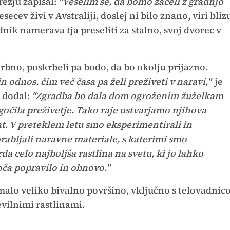
ežju zapisal:
"Veselim se, da bomo začeli z gradnjo
secev živi v Avstraliji, doslej ni bilo znano, viri bliz
zdnik namerava tja preseliti za stalno, svoj dvorec v
bno, poskrbeli pa bodo, da bo okolju prijazno.
n odnos, čim več časa pa želi preživeti v naravi,"
je
 dodal:
"Zgradba bo dala dom ogroženim žuželkam
gočila preživetje. Tako raje ustvarjamo njihova
t. V preteklem letu smo eksperimentirali in
orabljali naravne materiale, s katerimi smo
a celo najboljša rastlina na svetu, ki jo lahko
ča popravilo in obnovo."
lo veliko bivalno površino, vključno s telovadnic
evilnimi rastlinami.