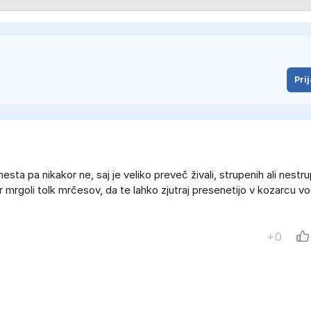
Prij
sta pa nikakor ne, saj je veliko preveč živali, strupenih ali nestru
 mrgoli tolk mrčesov, da te lahko zjutraj presenetijo v kozarcu vo
+0