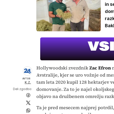
in s
dom
razk
Bak
Hollywoodski zvezdnik
Zac Efron
n
Avstralije, kjer se uro vožnje od me
AVTOR:
tam leta 2020 kupil 128 hektarjev v
K.Z.
domovanje. Za to je najel okoljske
Deli zgodbo:
objavo na družbenem omrežju razkr
Ta je pred mesecem najprej potrdil,