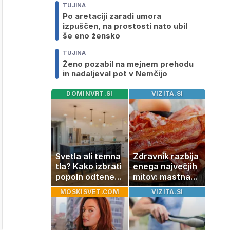
TUJINA
Po aretaciji zaradi umora
izpuščen, na prostosti nato ubil
še eno žensko
TUJINA
Ženo pozabil na mejnem prehodu
in nadaljeval pot v Nemčijo
DOMINVRT.SI
VIZITA.SI
Svetla ali temna
Zdravnik razbija
tla? Kako izbrati
enega največjih
popoln odtenek
mitov: mastna
za vaš dom
jetra ne
MOSKISVET.COM
VIZITA.SI
nastanejo
zaradi slanine,
temveč zaradi
živila, ki ga