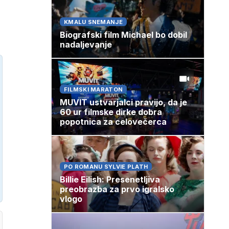
KMALU SNEMANJE
Biografski film Michael bo dobil
nadaljevanje
FILMSKI MARATON
MUVIT ustvarjalci pravijo, da je
60 ur filmske dirke dobra
popotnica za celovečerca
PO ROMANU SYLVIE PLATH
Billie Eilish: Presenetljiva
preobrazba za prvo igralsko
vlogo