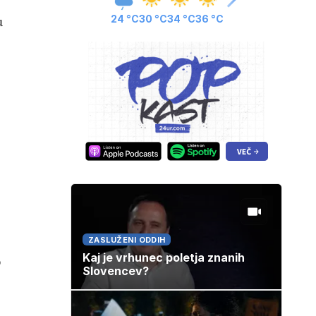
u
24 °C
30 °C
34 °C
36 °C
ZASLUŽENI ODDIH
Kaj je vrhunec poletja znanih
o
Slovencev?