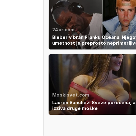
24ur.com
Bieber v bran Franku Oceanu: Njego
umetnost je preprosto neprimerljiv
Moskisvet.com
Lauren Sanchez: Sveže poročena, a
izziva druge moške