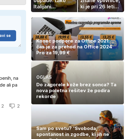
odpade: tako
znane vplivnice,
Italijani
ki je pri 26 letih
pripravijo
izgubila boj z
slastne ocvrte
boleznijo
bučke
OGLAS
avi se
Konec podpore za Office 2021:
čas je za prehod na Office 2024
Pro za 19,99 €
OGLAS
penih, na
Do zagorele kože brez sonca? Ta
de ali pa
nova poletna rešitev že podira
rekorde
2
2
Sam po svetu? 'Svoboda,
spontanost in zgodbe, ki jih ne