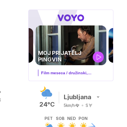
UEFA
SUPERPOKAL
V živo na VOYO: sreda ob 20.30
o
Ljubljana
z
24°C
5km/h
S
PET
SOB
NED
PON