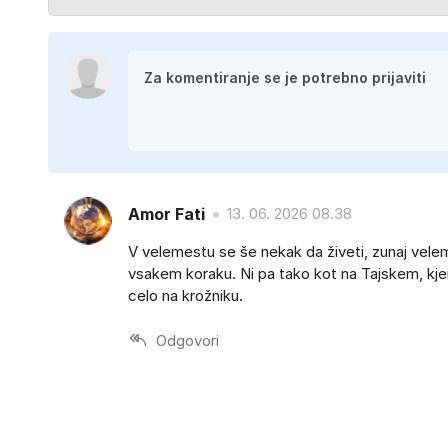
Amor Fati
13. 06. 2026 08.38
V velemestu se še nekak da živeti, zunaj veleme
vsakem koraku. Ni pa tako kot na Tajskem, kjer
celo na krožniku.
Odgovori