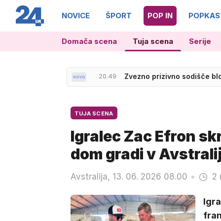
NOVICE
ŠPORT
POP IN
POPKAS
Domača scena
Tuja scena
Serije
21.25
Slovenska reprezentanca do
20.49
Zvezno prizivno sodišče bl
TUJA SCENA
Igralec Zac Efron sk
dom gradi v Avstralij
Avstralija, 13. 06. 2026 08.00
2 
Igra
fran