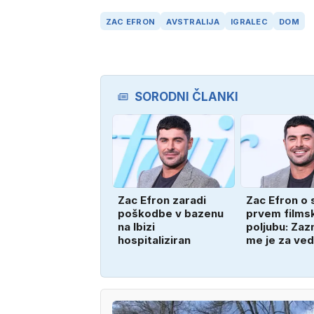
ZAC EFRON
AVSTRALIJA
IGRALEC
DOM
SORODNI ČLANKI
Zac Efron zaradi
Zac Efron o
poškodbe v bazenu
prvem film
na Ibizi
poljubu: Za
hospitaliziran
me je za ve