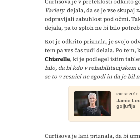
Curtisova je v preteklosti odkrito go
Variety
dejala, da se je vse skupaj
odpravljali zabuhlost pod očmi. Takr
dejala, pa to sploh ne bi bilo potre
Kot je odkrito priznala, je svojo od
tem pa ves čas tudi delala. Po tem, 
Chiarelle
, ki je podlegel istim tabl
bilo, da bi kdo v rehabilitacijskem
se to v resnici ne zgodi in da je bil
PREBERI ŠE
Jamie Lee
goljufija
Curtisova je lani priznala, da bi um