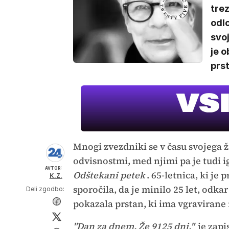
trez
odl
svoj
je o
prst
Mnogi zvezdniki se v času svojega ž
odvisnostmi, med njimi pa je tudi 
AVTOR:
Odštekani petek
. 65-letnica, ki je
K.Z.
sporočila, da je minilo 25 let, odka
Deli zgodbo:
pokazala prstan, ki ima vgravirane 
"Dan za dnem. Že 9125 dni,"
je zapi