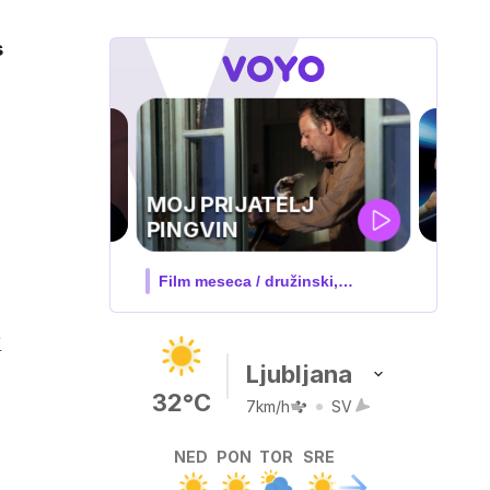
s
UEFA
SUPERPOKAL
V živo na VOYO: sreda ob 20.30
i
Ljubljana
32°C
7km/h
SV
NED
PON
TOR
SRE