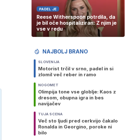
PADEL JE
Reese Witherspoon potrdila, da
je bil oče hospitaliziran: Z njim je
vse v redu
NAJBOLJ BRANO
SLOVENIJA
Motorist trčil v srno, padel in si
zlomil več reber in ramo
NOGOMET
Olimpija tone vse globlje: Kaos z
dresom, obupna igra in bes
navijačev
TUJA SCENA
Več sto ljudi pred cerkvijo čakalo
Ronalda in Georgino, poroke ni
bilo