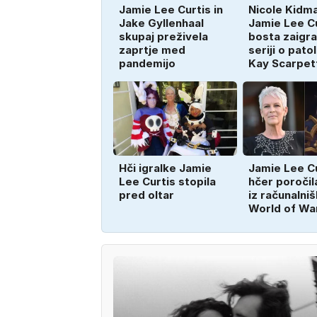
Jamie Lee Curtis in
Nicole Kidma
Jake Gyllenhaal
Jamie Lee C
skupaj preživela
bosta zaigral
zaprtje med
seriji o patol
pandemijo
Kay Scarpet
Hči igralke Jamie
Jamie Lee C
Lee Curtis stopila
hčer poročila
pred oltar
iz računalniš
World of Wa