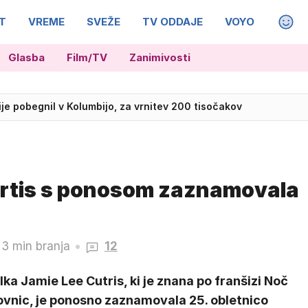
T
VREME
SVEŽE
TV ODDAJE
VOYO
MAGA
Glasba
Film/TV
Zanimivosti
rije pobegnil v Kolumbijo, za vrnitev 200 tisočakov
Curtis s ponosom zaznamovala
3 min branja
12
lka Jamie Lee Cutris, ki je znana po franšizi Noč
ovnic, je ponosno zaznamovala 25. obletnico