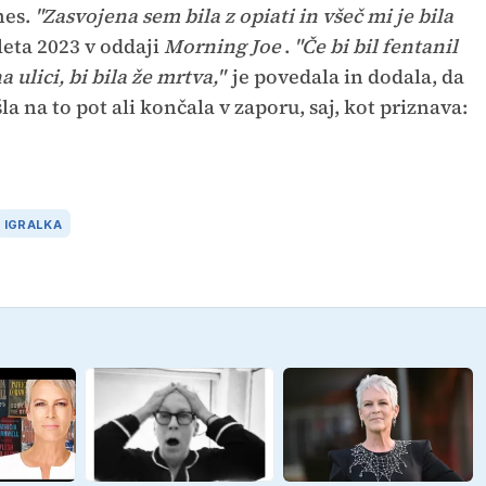
nes.
"Zasvojena sem bila z opiati in všeč mi je bila
leta 2023 v oddaji
Morning Joe
.
"Če bi bil fentanil
 ulici, bi bila že mrtva,"
je povedala in dodala, da
la na to pot ali končala v zaporu, saj, kot priznava:
IGRALKA