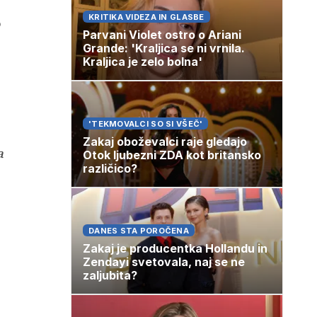
KRITIKA VIDEZA IN GLASBE
o
Parvani Violet ostro o Ariani
Grande: 'Kraljica se ni vrnila.
Kraljica je zelo bolna'
'TEKMOVALCI SO SI VŠEČ'
Zakaj oboževalci raje gledajo
a
Otok ljubezni ZDA kot britansko
različico?
DANES STA POROČENA
Zakaj je producentka Hollandu in
Zendayi svetovala, naj se ne
zaljubita?