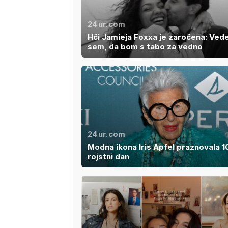
24ur.com
Hči Jamieja Foxxa je zaročena: Ved
sem, da bom s tabo za vedno
24ur.com
Modna ikona Iris Apfel praznovala 1
rojstni dan