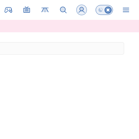
Preklopi barvni na
ZIN