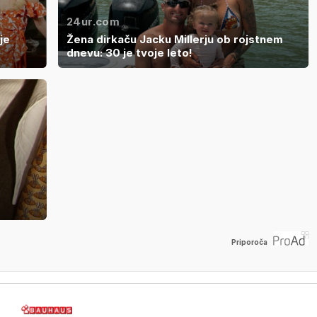
24ur.com
je
Žena dirkaču Jacku Millerju ob rojstnem
dnevu: 30 je tvoje leto!
Priporoča