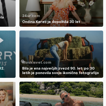
24ur.com
ela
Ondina Kerec je dopolnila 30 let
Moskisvet.com
02.
Bila je ena največjih zvezd 90. let: po 30
letih je ponovila svojo ikonično fotografijo