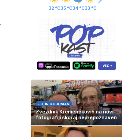
32 °C
35 °C
34 °C
33 °C
o
JOHN GOODMAN
Zvezdnik Kremenčkovih na novi
fotografiji skoraj neprepoznaven