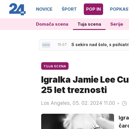
NOVICE
ŠPORT
POP IN
POPKAS
Domača scena
Tuja scena
Serije
15.07
S sekiro nad šolo, s psihiat
TUJA SCENA
Igralka Jamie Lee 
25 let treznosti
Los Angeles, 05. 02. 2024 11.00
Igra
čar