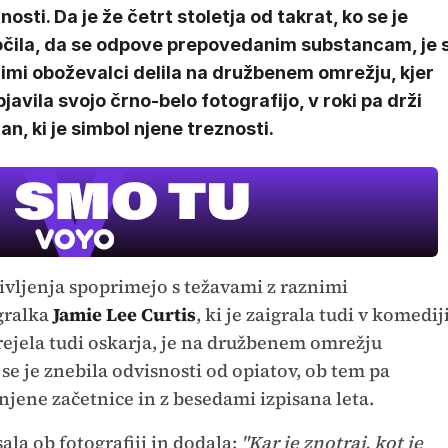
nosti. Da je že četrt stoletja od takrat, ko se je
očila, da se odpove prepovedanim substancam, je 
imi oboževalci delila na družbenem omrežju, kjer
bjavila svojo črno-belo fotografijo, v roki pa drži
an, ki je simbol njene treznosti.
ivljenja spoprimejo s težavami z raznimi
igralka
Jamie Lee Curtis
, ki je zaigrala tudi v komedij
 prejela tudi oskarja, je na družbenem omrežju
r se je znebila odvisnosti od opiatov, ob tem pa
njene začetnice in z besedami izpisana leta.
sala ob fotografiji in dodala:
"Kar je znotraj, kot je