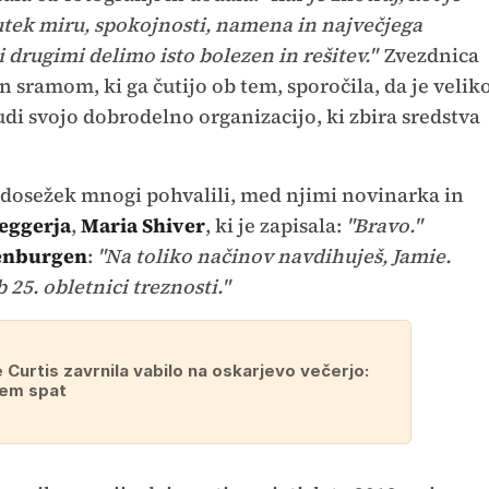
čutek miru, spokojnosti, namena in največjega
drugimi delimo isto bolezen in rešitev."
Zvezdnica
in sramom, ki ga čutijo ob tem, sporočila, da je velik
tudi svojo dobrodelno organizacijo, ki zbira sredstva
 dosežek mnogi pohvalili, med njimi novinarka in
eggerja
,
Maria Shiver
, ki je zapisala:
"Bravo."
enburgen
:
"Na toliko načinov navdihuješ, Jamie.
b 25. obletnici treznosti."
 Curtis zavrnila vabilo na oskarjevo večerjo:
rem spat