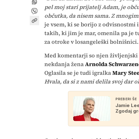
pel moj stari prijatelj Adam, je ob
občutka, da nisem sama. Z mnogimi 
je vsem, ki se borijo z odvisnostmi 
takih, ki jim je mar, omenila pa je 
za otroke v losangeleški bolnišnici.
Med komentarji so njen življenjski
nekdanja žena
Arnolda Schwarzen
Oglasila se je tudi igralka
Mary Ste
Hvala, da si z nami delila svoj dar o
PREBERI ŠE
Jamie Lee
Zgodaj g