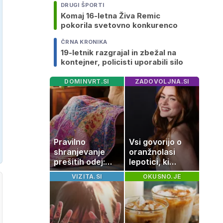
DRUGI ŠPORTI
Komaj 16-letna Živa Remic
pokorila svetovno konkurenco
ČRNA KRONIKA
19-letnik razgrajal in zbežal na
kontejner, policisti uporabili silo
DOMINVRT.SI
ZADOVOLJNA.SI
Pravilno
Vsi govorijo o
shranjevanje
oranžnolasi
prešitih odej:
lepotici, ki
Kako ohraniti
navdušuje s
VIZITA.SI
OKUSNO.JE
družinsko
skrivnostno
dediščino
vlogo