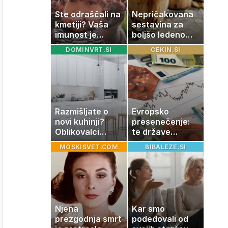
Ste odraščali na
Nepričakovana
kmetiji? Vaša
sestavina za
imunost je
boljšo ledeno
verjetno
kavo, ki jo imate
DOMINVRT.SI
CEKIN.SI
močnejša
zagotovo doma
Razmišljate o
Evropsko
novi kuhinji?
presenečenje:
Oblikovalci
te države
opozarjajo, da
rastejo hitreje
MOSKISVET.COM
BIBALEZE.SI
te barve
od Nemčije,
izgubljajo
nekatere celo
priljubljenost
večkrat hitreje
Njena
Kar smo
prezgodnja smrt
podedovali od