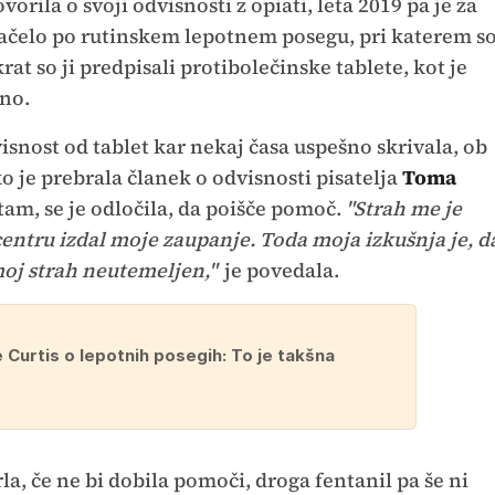
vorila o svoji odvisnosti z opiati, leta 2019 pa je za
 začelo po rutinskem lepotnem posegu, pri katerem s
at so ji predpisali protibolečinske tablete, kot je
bno.
visnost od tablet kar nekaj časa uspešno skrivala, ob
ko je prebrala članek o odvisnosti pisatelja
Toma
etam, se je odločila, da poišče pomoč.
"Strah me je
 centru izdal moje zaupanje. Toda moja izkušnja je, d
 moj strah neutemeljen,"
je povedala.
 Curtis o lepotnih posegih: To je takšna
rla, če ne bi dobila pomoči, droga fentanil pa še ni