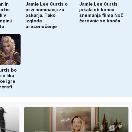
n in
Jamie Lee Curtis o
Jamie Lee Curtis
urtis
prvi nominaciji za
jokala ob koncu
i v
oskarja: Tako
snemanja filma Noč
oginji
izgleda
čarovnic se konča
ta
presenečenje
urtis bo
 v liku
ke igre
rcraft