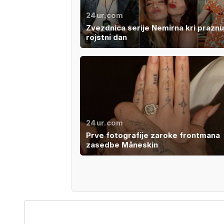
24ur.com
Zvezdnica serije Nemirna kri praznu
rojstni dan
24ur.com
Prve fotografije zaroke frontmana
zasedbe Måneskin