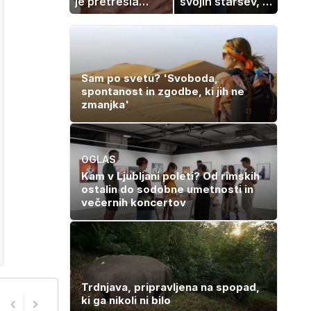
je pretresla
svojih staršev, ni
modni svet: za
nujno naša
slavo se je
usoda
skrivala
tragedija
Sam po svetu? 'Svoboda,
spontanost in zgodbe, ki jih ne
zmanjka'
OGLAS
Kam v Ljubljani poleti? Od rimskih
ostalin do sodobne umetnosti in
večernih koncertov
Trdnjava, pripravljena na spopad,
ki ga nikoli ni bilo