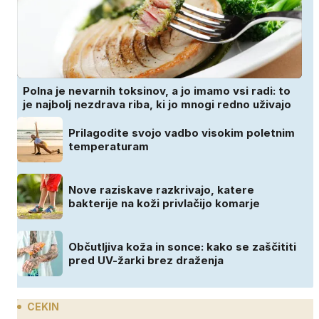
Polna je nevarnih toksinov, a jo imamo vsi radi: to
je najbolj nezdrava riba, ki jo mnogi redno uživajo
Prilagodite svojo vadbo visokim poletnim
temperaturam
Nove raziskave razkrivajo, katere
bakterije na koži privlačijo komarje
Občutljiva koža in sonce: kako se zaščititi
pred UV-žarki brez draženja
CEKIN