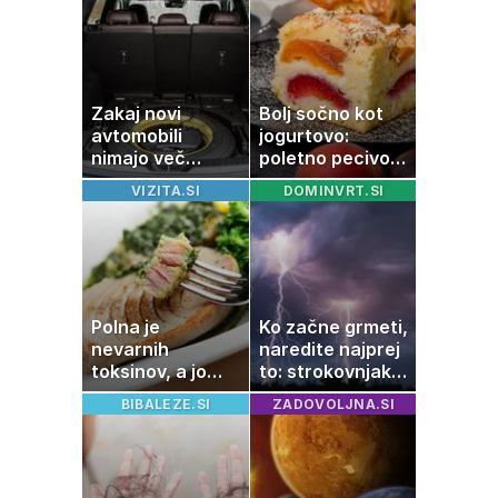
Zakaj novi
Bolj sočno kot
avtomobili
jogurtovo:
nimajo več
poletno pecivo,
rezervne gume?
ki vedno uspe
VIZITA.SI
DOMINVRT.SI
Polna je
Ko začne grmeti,
nevarnih
naredite najprej
toksinov, a jo
to: strokovnjaki
imamo vsi radi:
opozarjajo na
BIBALEZE.SI
ZADOVOLJNA.SI
to je najbolj
pogosto napako
nezdrava riba, ki
jo mnogi redno
uživajo