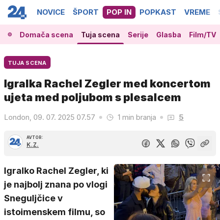
NOVICE
ŠPORT
POP IN
POPKAST
VREME
Domača scena
Tuja scena
Serije
Glasba
Film/TV
TUJA SCENA
Igralka Rachel Zegler med koncertom
ujeta med poljubom s plesalcem
London, 09. 07. 2025 07.57
1 min branja
5
AVTOR:
K.Z.
Igralko Rachel Zegler, ki
je najbolj znana po vlogi
Sneguljčice v
istoimenskem filmu, so