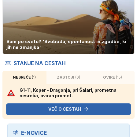
Sam po svetu? 'Svoboda, spontanost in zgodbe, ki
jih ne zmanjka'
STANJE NA CESTAH
NESREČE
(1)
ZASTOJI
(0)
OVIRE
(15)
G1-11, Koper - Dragonja, pri Šalari, prometna
nesreča, oviran promet.
VEČ O CESTAH
E-NOVICE