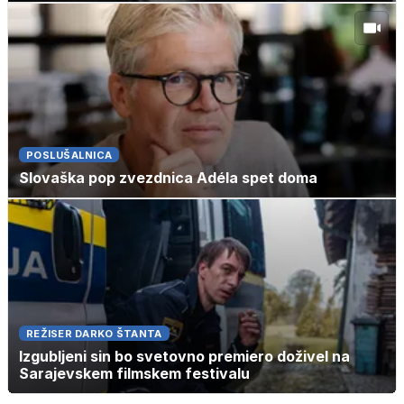
POSLUŠALNICA
Slovaška pop zvezdnica Adéla spet doma
REŽISER DARKO ŠTANTA
Izgubljeni sin bo svetovno premiero doživel na
Sarajevskem filmskem festivalu