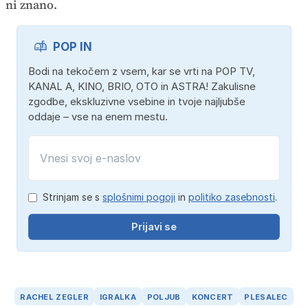
ni znano.
POP IN
Bodi na tekočem z vsem, kar se vrti na POP TV,
KANAL A, KINO, BRIO, OTO in ASTRA! Zakulisne
zgodbe, ekskluzivne vsebine in tvoje najljubše
oddaje – vse na enem mestu.
Strinjam se s
splošnimi pogoji
in
politiko zasebnosti
.
Prijavi se
RACHEL ZEGLER
IGRALKA
POLJUB
KONCERT
PLESALEC