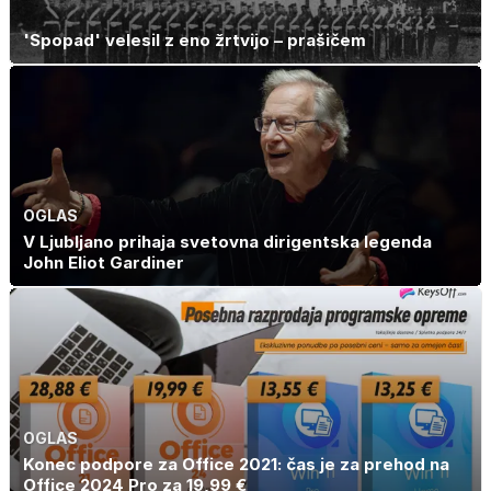
'Spopad' velesil z eno žrtvijo – prašičem
OGLAS
V Ljubljano prihaja svetovna dirigentska legenda
John Eliot Gardiner
OGLAS
Konec podpore za Office 2021: čas je za prehod na
Office 2024 Pro za 19,99 €