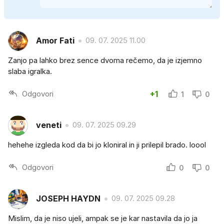
Amor Fati
09. 07. 2025 11.00
Zanjo pa lahko brez sence dvoma rečemo, da je izjemno
slaba igralka.
Odgovori
+1
1
0
veneti
09. 07. 2025 09.29
hehehe izgleda kod da bi jo kloniral in ji prilepil brado. loool
Odgovori
0
0
JOSEPH HAYDN
09. 07. 2025 09.28
Mislim, da je niso ujeli, ampak se je kar nastavila da jo ja