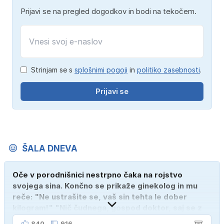
Prijavi se na pregled dogodkov in bodi na tekočem.
Strinjam se s
splošnimi pogoji
in
politiko zasebnosti
.
Prijavi se
ŠALA DNEVA
Oče v porodnišnici nestrpno čaka na rojstvo
svojega sina. Končno se prikaže ginekolog in mu
reče: "Ne ustrašite se, vaš sin tehta le dober
kilogram!" "Nič čudnega, gospod doktor, saj se z
ženo poznava šele tri mesece."
840
916