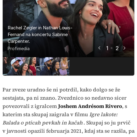
Rachel Zegler in Nathan Louis-
Rachel Zegler in Nathan Louis-
Fernand na koncertu Sabrine
Fernand na koncertu Sabrine
Carpenter.
Carpenter.
1
2
Profimedia
Profimedia
Par zveze uradno še ni potrdil, kako dolgo se že
sestajata, pa ni znano. Zvezdnico so nedavno sicer
povezovali z igralcem
Joshem Andrésom Rivero
, s
katerim sta skupaj zaigrala v filmu
Igre lakote:
Balada o pticah pevkah in kačah
. Skupaj so ju prvič
v javnosti opazili februarja 2021, kdaj sta se razšla, pa