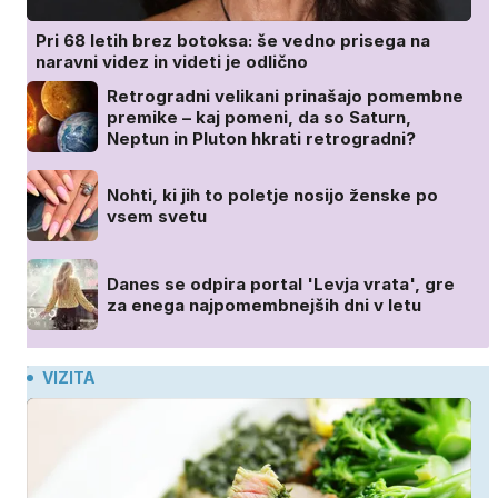
Pri 68 letih brez botoksa: še vedno prisega na
naravni videz in videti je odlično
Retrogradni velikani prinašajo pomembne
premike – kaj pomeni, da so Saturn,
Neptun in Pluton hkrati retrogradni?
Nohti, ki jih to poletje nosijo ženske po
vsem svetu
Danes se odpira portal 'Levja vrata', gre
za enega najpomembnejših dni v letu
VIZITA