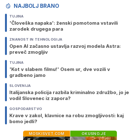
NAJBOLJ BRANO
TUJINA
'Človeška napaka': ženski pomotoma vstavili
zarodek drugega para
ZNANOST IN TEHNOLOGIJA
Open AI začasno ustavlja razvoj modela Astra:
preveč zmogljiv
TUJINA
'Kot v slabem filmu!' Osem ur, dve vozili v
gradbeno jamo
SLOVENIJA
Italijanska policija razbila kriminalno združbo, jo je
vodil Slovenec iz zapora?
GOSPODARSTVO
Krave v zakol, klavnice na robu zmogljivosti: kaj
bomo jedli?
MOSKISVET.COM
OKUSNO.JE