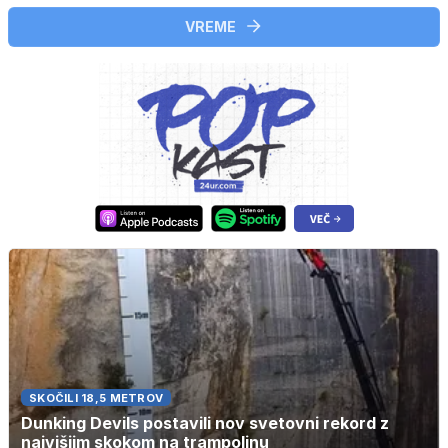
VREME
SKOČILI 18,5 METROV
Dunking Devils postavili nov svetovni rekord z
najvišjim skokom na trampolinu