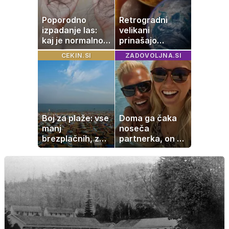
Poporodno
Retrogradni
izpadanje las:
velikani
kaj je normalno
prinašajo
in kako si
pomembne
CEKIN.SI
ZADOVOLJNA.SI
pomagati
premike – kaj
pomeni, da so
Saturn, Neptun
in Pluton hkrati
retrogradni?
Boj za plaže: vse
Doma ga čaka
manj
noseča
brezplačnih, za
partnerka, on pa
ležalnik in
dopustuje z
senčnik tudi več
drugo
kot 40 evrov