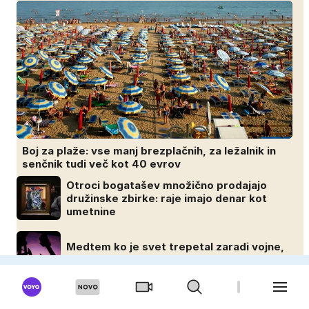
Boj za plaže: vse manj brezplačnih, za ležalnik in
senčnik tudi več kot 40 evrov
Otroci bogatašev množično prodajajo
družinske zbirke: raje imajo denar kot
umetnine
Medtem ko je svet trepetal zaradi vojne,
so oni služili 600.000 evrov na minuto
43 milijonov evrov? Koliko so po razhodu
zahtevale ali prejele partnerice športnih