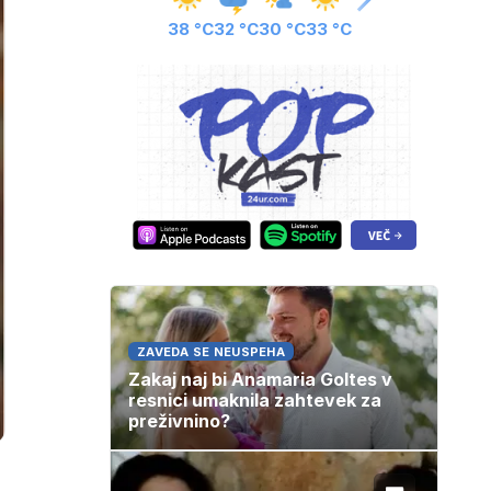
38 °C
32 °C
30 °C
33 °C
ZAVEDA SE NEUSPEHA
Zakaj naj bi Anamaria Goltes v
resnici umaknila zahtevek za
preživnino?