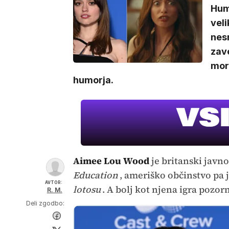
Hum
veli
nes
zave
mora
humorja.
Aimee Lou Wood
je britanski javnos
Education
, ameriško občinstvo pa j
AVTOR:
lotosu
. A bolj kot njena igra pozo
R. M.
Deli zgodbo: