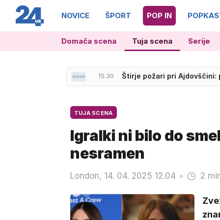
NOVICE
ŠPORT
POP IN
POPKAS
Domača scena
Tuja scena
Serije
15.30
Štirje požari pri Ajdovščini: 
14.49
Gasilci v Izoli rešili speče
TUJA SCENA
Igralki ni bilo do sme
nesramen
London, 14. 04. 2025 12.04
2 mi
Zvez
znam