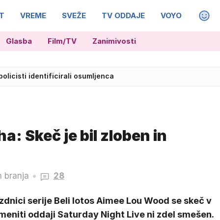
T
VREME
SVEŽE
TV ODDAJE
VOYO
MAGA
Glasba
Film/TV
Zanimivosti
policisti identificirali osumljenca
ga človeka in pogasili nočni požar v delavnici
ha: Skeč je bil zloben in
n branja
28
dnici serije Beli lotos Aimee Lou Wood se skeč v
eniti oddaji Saturday Night Live ni zdel smešen.