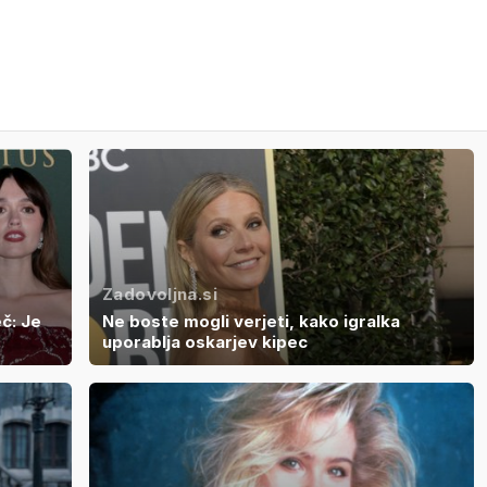
Zadovoljna.si
č: Je
Ne boste mogli verjeti, kako igralka
uporablja oskarjev kipec