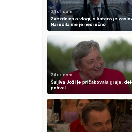
24ur.com
Zvezdnica o vlogi, s katero je zaslo
Naredila me je nesrečno
24ur.com
Šaljiva Joži je pričakovala graje, de
pohval