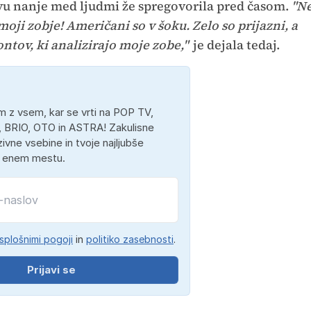
ivu nanje med ljudmi že spregovorila pred časom.
"N
oji zobje! Američani so v šoku. Zelo so prijazni, a
ntov, ki analizirajo moje zobe,"
je dejala tedaj.
 z vsem, kar se vrti na POP TV,
 BRIO, OTO in ASTRA! Zakulisne
ivne vsebine in tvoje najljubše
a enem mestu.
splošnimi pogoji
in
politiko zasebnosti
.
Prijavi se