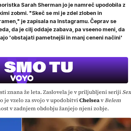
oristka Sarah Sherman jo je namreč upodobila z
kimi zobmi. "Skeč se mi je zdel zloben in
ramen," je zapisala na Instagramu. Čeprav se
da, da je cilj oddaje zabava, pa vseeno meni, da
jo 'obstajati pametnejši in manj ceneni načini'
ti znana že leta. Zaslovela je v priljubljeni seriji
Sex
o je vzelo za svojo v upodobitvi
Chelsea
v
Belem
rnost v zadnjem obdobju žanjejo njeni zobje.