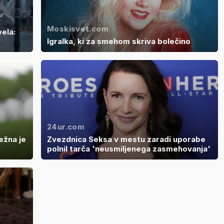
Moskisvet.com
vela:
Igralka, ki za smehom skriva bolečino
24ur.com
ležna je
Zvezdnica Seksa v mestu zaradi uporabe
polnil tarča 'neusmiljenega zasmehovanja'