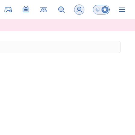
Preklopi barvni na
ZIN