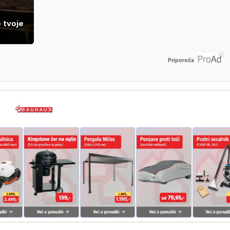
e tvoje
Priporoča