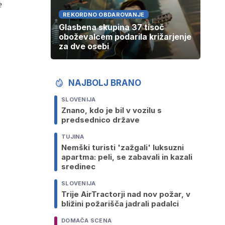
e
REKORDNO OBDAROVANJE
Glasbena skupina 37 tisoč
oboževalcem podarila križarjenje
za dve osebi
NAJBOLJ BRANO
SLOVENIJA
Znano, kdo je bil v vozilu s
predsednico države
TUJINA
Nemški turisti 'zažgali' luksuzni
apartma: peli, se zabavali in kazali
sredinec
SLOVENIJA
Trije AirTractorji nad nov požar, v
bližini požarišča jadrali padalci
DOMAČA SCENA