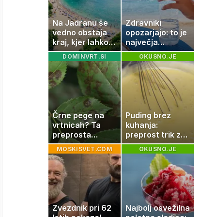
Na Jadranu še
Zdravniki
vedno obstaja
opozarjajo: to je
kraj, kjer lahko
največja
dopustujete
napaka, ki jo
DOMINVRT.SI
OKUSNO.JE
poceni:
ljudje delajo med
nastanitev že od
vročino
10 evrov, kosilo
za pet evrov
Črne pege na
Puding brez
vrtnicah? Ta
kuhanja:
preprosta
preprost trik za
sestavina
pripravo v le
MOSKISVET.COM
OKUSNO.JE
pomaga
nekaj minutah
preprečiti
težavo
Zvezdnik pri 62
Najbolj osvežilna