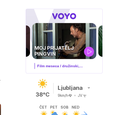
ZUFFA BOXING 10
V živo na VOYO: sobota ob
20.00
Ljubljana
38°C
9km/h
JV
ČET
PET
SOB
NED