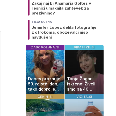
Zakaj naj bi Anamaria Goltes v
resnici umaknila zahtevek za
preživnino?
TUJA SCENA
Jennifer Lopez delila fotografije
z otrokoma, oboževalci niso
navdušeni
ZADOVOLJNA.SI
BIBALEZE.SI
Danes praznuje
Tanja Žagar
53. rojstni dan,
iskreno: Živeli
tako dobro je
smo na 40
videti znana
kvadratih, a
CEKIN.SI
VIZITA.SI
Slovenka
imela sem vse,
kar otrok
potrebuje