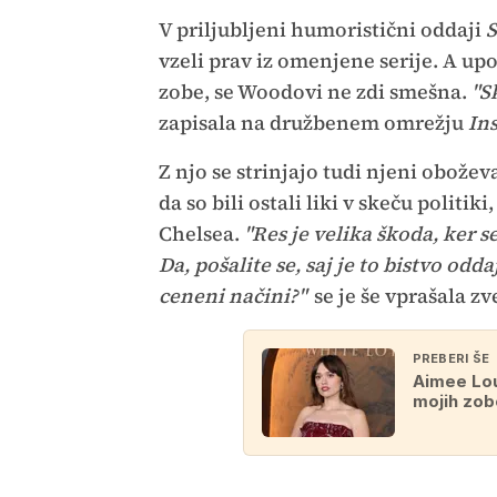
V priljubljeni humoristični oddaji
S
vzeli prav iz omenjene serije. A u
zobe, se Woodovi ne zdi smešna.
"S
zapisala na družbenem omrežju
In
Z njo se strinjajo tudi njeni obožev
da so bili ostali liki v skeču politik
Chelsea.
"Res je velika škoda, ker 
Da, pošalite se, saj je to bistvo o
ceneni načini?"
se je še vprašala z
PREBERI ŠE
Aimee Lou
mojih zob