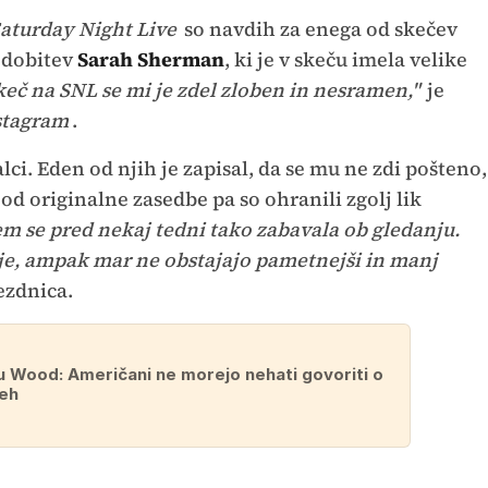
aturday Night Live
so navdih za enega od skečev
podobitev
Sarah Sherman
, ki je v skeču imela velike
keč na SNL se mi je zdel zloben in nesramen,"
je
stagram
.
alci. Eden od njih je zapisal, da se mu ne zdi pošteno,
i, od originalne zasedbe pa so ohranili zgolj lik
sem se pred nekaj tedni tako zabavala ob gledanju.
ddaje, ampak mar ne obstajajo pametnejši in manj
vezdnica.
 Wood: Američani ne morejo nehati govoriti o
eh