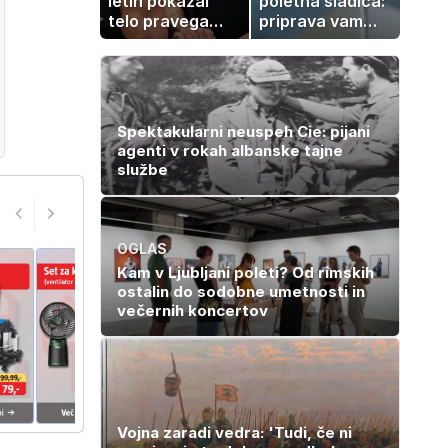
letih pokazal
poletna sladica:
telo pravega
priprava vam
gladiatorja
vzame le 10
minut
Spektakularni neuspeh Cie: pijani
agenti v rokah albanske tajne
službe
OGLAS
Kam v Ljubljani poleti? Od rimskih
ostalin do sodobne umetnosti in
večernih koncertov
Vojna zaradi vedra: 'Tudi, če ni