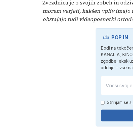
Zvezdnica je o svojih zobeh in odz
morem verjeti, kakšen vpliv imajo m
obstajajo tudi videoposnetki ortodo
POP IN
Bodi na tekočem
KANAL A, KINO,
zgodbe, ekskluz
oddaje – vse n
Strinjam se s