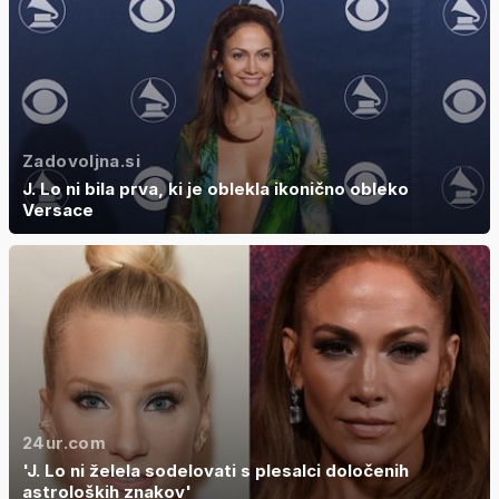
Zadovoljna.si
J. Lo ni bila prva, ki je oblekla ikonično obleko
Versace
24ur.com
'J. Lo ni želela sodelovati s plesalci določenih
astroloških znakov'