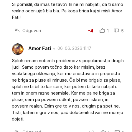
Si pomislil, da imaš težavo? In ne mi nabijati, da ti samo
realno ocenjuješ bla bla. Pa koga briga kaj si misli Amor
Fati!
Odgovori
-4
1
5
Amor Fati
06. 06. 2026 11.17
Sploh nimam nobenih problemov s popularnostjo drugih
ljudi. Samo povem točno tisto kar mislim, brez
vsakršnega oklevanja, ker me enostavno in preprosto
ne briga za pluse ali minuse. Če bi me brigalo za pluse,
sploh ne bi bil to kar sem, ker potem bi šele nabijal o
tem in onem razne nesmisle. Ker me pa ne briga za
pluse, sem pa povsem odkrit, povsem iskren, in
povsem realen. Enim gre to v nos, drugim pa spet ne.
Tisti, katerim gre v nos, pač določenih stvari ne morejo
dojeti.