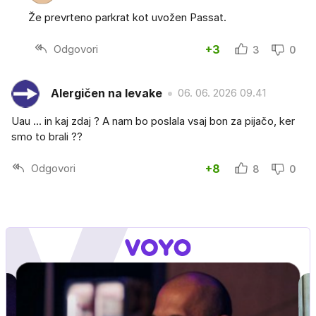
Že prevrteno parkrat kot uvožen Passat.
Odgovori
+3
3
0
Alergičen na levake
06. 06. 2026 09.41
Uau ... in kaj zdaj ? A nam bo poslala vsaj bon za pijačo, ker
smo to brali ??
Odgovori
+8
8
0