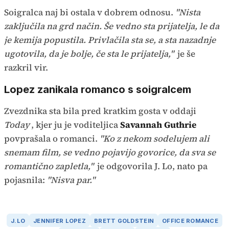
Soigralca naj bi ostala v dobrem odnosu.
"Nista
zaključila na grd način. Še vedno sta prijatelja, le da
je kemija popustila. Privlačila sta se, a sta nazadnje
ugotovila, da je bolje, če sta le prijatelja,"
je še
razkril vir.
Lopez zanikala romanco s soigralcem
Zvezdnika sta bila pred kratkim gosta v oddaji
Today
, kjer ju je voditeljica
Savannah Guthrie
povprašala o romanci.
"Ko z nekom sodelujem ali
snemam film, se vedno pojavijo govorice, da sva se
romantično zapletla,"
je odgovorila J. Lo, nato pa
pojasnila:
"Nisva par."
J.LO
JENNIFER LOPEZ
BRETT GOLDSTEIN
OFFICE ROMANCE