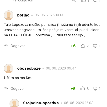
Odgovori
+0
1
1
borjac
06. 06. 2026 10.13
Tale Lopezova moške pomalica jih izžame in jih odvrže kot
umazane nogavice , takšna pač je m vzemi ali pusti , sicer
pa LETA TEČEJO Lopezova , ... tudi zate tečejo , ....
Odgovori
+6
7
1
obožeobože
06. 06. 2026 09.44
Uff ta pa ma Km.
Odgovori
+5
6
1
Stojadina-sportiva
06. 06. 2026 12.03