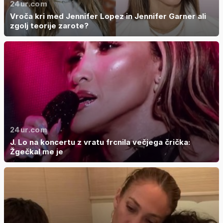
24ur.com
Vroča kri med Jennifer Lopez in Jennifer Garner ali
zgolj teorije zarote?
24ur.com
J. Lo na koncertu z vratu frcnila večjega črička:
Žgečkal me je