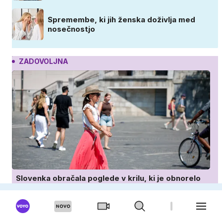
Spremembe, ki jih ženska doživlja med
nosečnostjo
ZADOVOLJNA
Slovenka obračala poglede v krilu, ki je obnorelo
ženske po vsem svetu
Dnevni horoskop: Bike čaka strasten
večer, Tehtnice pa dan poln romantike