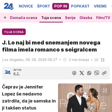
NOVICE
ŠPORT
POP IN
POPKAST
VREME
Domača scena
Tuja scena
Serije
Glasba
Film/TV
TUJA SCENA
J. Lo naj bi med snemanjem novega
filma imela romanco s soigralcem
Los Angeles, 06. 06. 2026 09.27
2 min branja
13
AVTOR:
K.Z.
Čeprav je Jennifer
Lopez še nedavno
zatrdila, da je samska in
ji takšen status