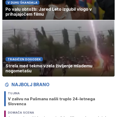
V DUHU ŠKANDALA
Po valu obtožb: Jared Leto izgubil vlogo v
prihajajočem filmu
TRAGIČEN DOGODEK
Strela med tekmo vzela življenje mlademu
nogometašu
NAJBOLJ BRANO
TUJINA
V zalivu na Pašmanu našli truplo 24-letnega
Slovenca
DOMAČA SCENA