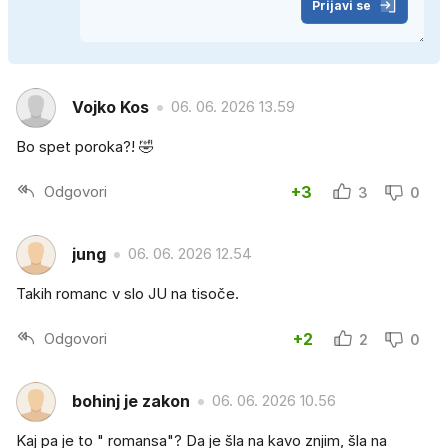
Prijavi se
Vojko Kos
06. 06. 2026 13.59
Bo spet poroka?! 🤣
Odgovori
+3
3
0
jung
06. 06. 2026 12.54
Takih romanc v slo JU na tisoče.
Odgovori
+2
2
0
bohinj je zakon
06. 06. 2026 10.56
Kaj pa je to " romansa"? Da je šla na kavo znjim, šla na