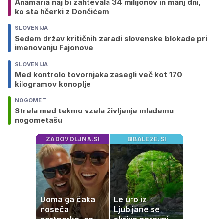
Anamaria naj bi zahtevala 34 milijonov in manj dni,
ko sta hčerki z Dončićem
SLOVENIJA
Sedem držav kritičnih zaradi slovenske blokade pri
imenovanju Fajonove
SLOVENIJA
Med kontrolo tovornjaka zasegli več kot 170
kilogramov konoplje
NOGOMET
Strela med tekmo vzela življenje mlademu
nogometašu
ZADOVOLJNA.SI
BIBALEZE.SI
Doma ga čaka
Le uro iz
noseča
Ljubljane se
partnerka, on pa
skriva naravni