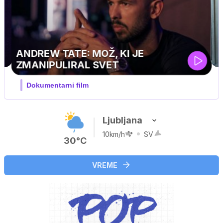
MOJ PRIJATELJ PINGVIN
Film meseca / družinski, pustolovski
Ljubljana
10km/h
SV
30°C
VREME