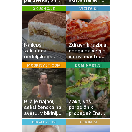
dopustuje z
čudež, ki je kot
OKUSNO.JE
VIZITA.SI
drugo
ustvarjen za
družinski izlet
Najlepši
Zdravnik razbija
zaključek
enega največjih
nedeljskega
mitov: mastna
kosila: 8 sladic
jetra ne
MOSKISVET.COM
DOMINVRT.SI
brez peke, ki se
nastanejo zaradi
jih vsi veselijo
slanine, temveč
zaradi živila, ki
ga imamo vsi
radi
Bila je najbolj
Zakaj vaš
seksi ženska na
paradižnik
svetu, v bikiniju
propada? Ena
znova navdušila
napaka lahko
BIBALEZE.SI
CEKIN.SI
uniči rastline –
tako jih rešite