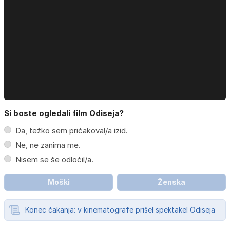
Si boste ogledali film Odiseja?
Da, težko sem pričakoval/a izid.
Ne, ne zanima me.
Nisem se še odločil/a.
Moški
Ženska
Konec čakanja: v kinematografe prišel spektakel Odiseja