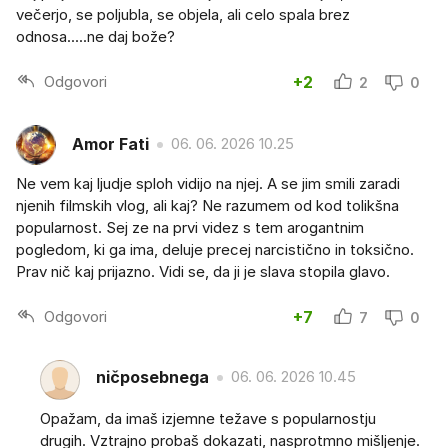
večerjo, se poljubla, se objela, ali celo spala brez
odnosa.....ne daj bože?
Odgovori
+2
2
0
Amor Fati
06. 06. 2026 10.25
Ne vem kaj ljudje sploh vidijo na njej. A se jim smili zaradi
njenih filmskih vlog, ali kaj? Ne razumem od kod tolikšna
popularnost. Sej ze na prvi videz s tem arogantnim
pogledom, ki ga ima, deluje precej narcistično in toksično.
Prav nič kaj prijazno. Vidi se, da ji je slava stopila glavo.
Odgovori
+7
7
0
ničposebnega
06. 06. 2026 10.45
Opažam, da imaš izjemne težave s popularnostju
drugih. Vztrajno probaš dokazati, nasprotmno mišljenje.