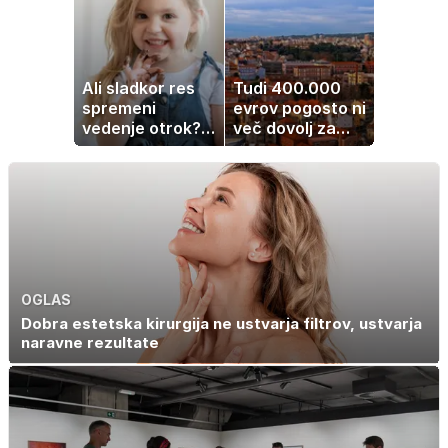
Ali sladkor res
Tudi 400.000
spremeni
evrov pogosto ni
vedenje otrok?
več dovolj za
Znanost ponuja
nakup
presenetljiv
stanovanja
odgovor
OGLAS
Dobra estetska kirurgija ne ustvarja filtrov, ustvarja
naravne rezultate