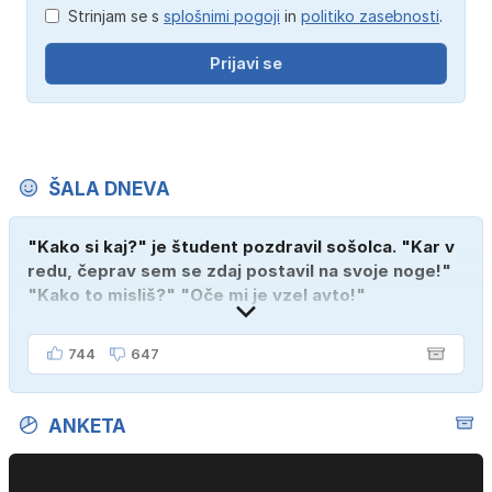
Strinjam se s
splošnimi pogoji
in
politiko zasebnosti
.
Prijavi se
ŠALA DNEVA
"Kako si kaj?" je študent pozdravil sošolca. "Kar v
redu, čeprav sem se zdaj postavil na svoje noge!"
"Kako to misliš?" "Oče mi je vzel avto!"
744
647
ANKETA