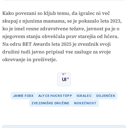
Kako povezani so kljub temu, da igralec ni več
skupaj z njunima mamama, se je pokazalo leta 2023,
ko je imel resne zdravstvene težave, javnost pa je o
njegovem stanju obveščala prav starejša od hčera.
Na odru BET Awards leta 2025 je zvezdnik svoji
družini tudi javno pripisal vse zasluge za svoje
okrevanje in preživetje.
UI
JAMIE FOXX
ALYCE HUCKSTEPP
IGRALEC
DOJENČEK
ZVEZDNIŠKE DRUŽINE
NOSEČNOST