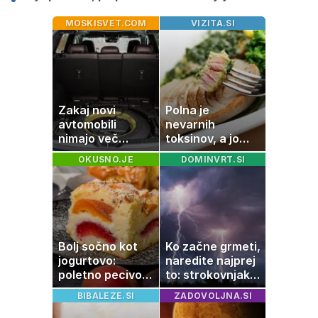
MOSKISVET.COM
VIZITA.SI
Zakaj novi
Polna je
avtomobili
nevarnih
nimajo več
toksinov, a jo
rezervne gume?
imamo vsi radi:
OKUSNO.JE
DOMINVRT.SI
to je najbolj
nezdrava riba, ki
jo mnogi redno
uživajo
Bolj sočno kot
Ko začne grmeti,
jogurtovo:
naredite najprej
poletno pecivo,
to: strokovnjaki
ki vedno uspe
opozarjajo na
BIBALEZE.SI
ZADOVOLJNA.SI
pogosto napako