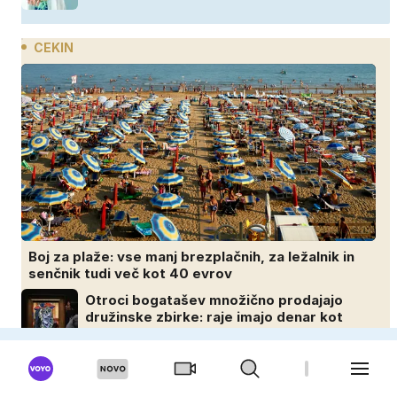
CEKIN
Boj za plaže: vse manj brezplačnih, za ležalnik in
senčnik tudi več kot 40 evrov
Otroci bogatašev množično prodajajo
družinske zbirke: raje imajo denar kot
umetnine
Medtem ko je svet trepetal zaradi vojne,
so oni služili 600.000 evrov na minuto