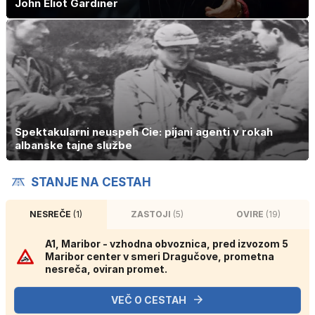
John Eliot Gardiner
Spektakularni neuspeh Cie: pijani agenti v rokah
albanske tajne službe
STANJE NA CESTAH
NESREČE
(1)
ZASTOJI
(5)
OVIRE
(19)
A1, Maribor - vzhodna obvoznica, pred izvozom 5
Maribor center v smeri Dragučove, prometna
nesreča, oviran promet.
VEČ O CESTAH