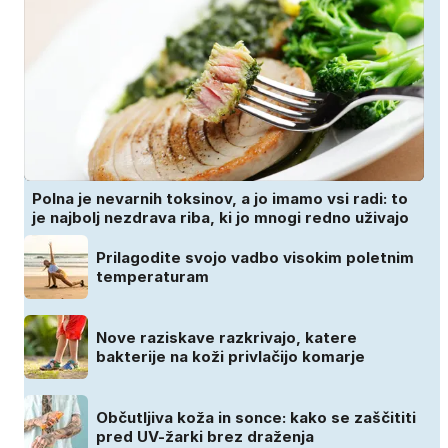
Polna je nevarnih toksinov, a jo imamo vsi radi: to
je najbolj nezdrava riba, ki jo mnogi redno uživajo
Prilagodite svojo vadbo visokim poletnim
temperaturam
Nove raziskave razkrivajo, katere
bakterije na koži privlačijo komarje
Občutljiva koža in sonce: kako se zaščititi
pred UV-žarki brez draženja