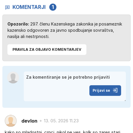
KOMENTARJI
1
Opozorilo:
297. členu Kazenskega zakonika je posameznik
kazensko odgovoren za javno spodbujanje sovraštva,
nasilja ali nestrpnosti.
PRAVILA ZA OBJAVO KOMENTARJEV
Prijavi se
devlon
13. 05. 2026 11.23
kako so mladostni, crnci..nikol ne ves, kolk so zares stari