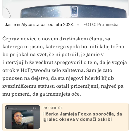
Jamie in Alyce sta par od leta 2023.
FOTO: Profimedia
Čeprav novice o novem družinskem članu, za
katerega ni jasno, katerega spola bo, niti kdaj točno
bo prijokal na svet, še ni potrdil, je Jamie v
intervjujih že večkrat spregovoril o tem, da je vzgoja
otrok v Hollywoodu zelo zahtevna. Sam je zato
ponosen na dejstvo, da sta njegovi hčerki kljub
zvezdniškemu statusu ostali prizemljeni, največ pa
mu pomeni, da ga imenujeta oče.
PREBERI ŠE
Hčerka Jamieja Foxxa sporočila, da
igralec okreva v domači oskrbi