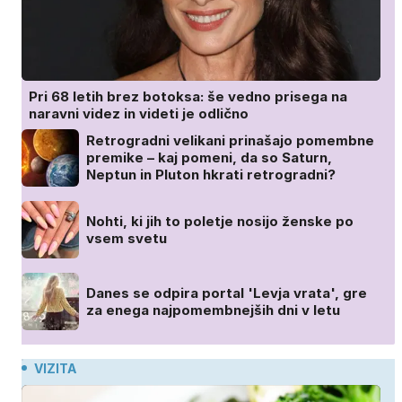
Pri 68 letih brez botoksa: še vedno prisega na
naravni videz in videti je odlično
Retrogradni velikani prinašajo pomembne
premike – kaj pomeni, da so Saturn,
Neptun in Pluton hkrati retrogradni?
Nohti, ki jih to poletje nosijo ženske po
vsem svetu
Danes se odpira portal 'Levja vrata', gre
za enega najpomembnejših dni v letu
VIZITA