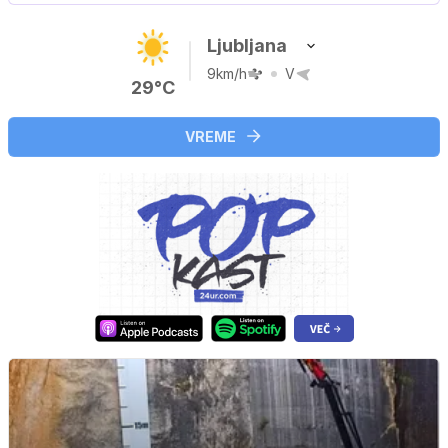
Ljubljana
9km/h
V
29°C
VREME