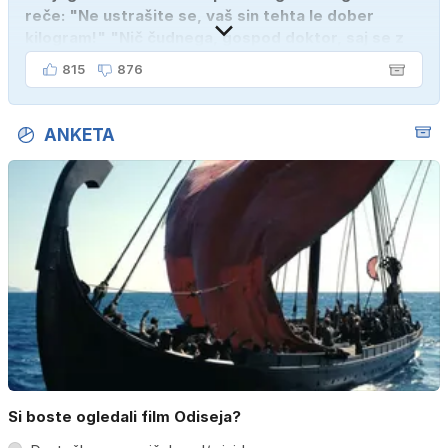
reče: "Ne ustrašite se, vaš sin tehta le dober
kilogram!" "Nič čudnega, gospod doktor, saj se z
ženo poznava šele tri mesece."
815
876
ANKETA
Si boste ogledali film Odiseja?