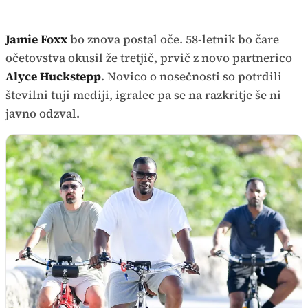
Jamie Foxx
bo znova postal oče. 58-letnik bo čare
očetovstva okusil že tretjič, prvič z novo partnerico
Alyce Huckstepp
. Novico o nosečnosti so potrdili
številni tuji mediji, igralec pa se na razkritje še ni
javno odzval.