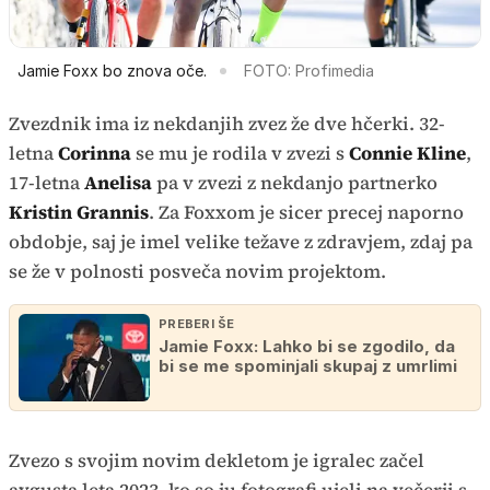
Jamie Foxx bo znova oče.
FOTO: Profimedia
Zvezdnik ima iz nekdanjih zvez že dve hčerki. 32-
letna
Corinna
se mu je rodila v zvezi s
Connie Kline
,
17-letna
Anelisa
pa v zvezi z nekdanjo partnerko
Kristin Grannis
. Za Foxxom je sicer precej naporno
obdobje, saj je imel velike težave z zdravjem, zdaj pa
se že v polnosti posveča novim projektom.
PREBERI ŠE
Jamie Foxx: Lahko bi se zgodilo, da
bi se me spominjali skupaj z umrlimi
Zvezo s svojim novim dekletom je igralec začel
avgusta leta 2023, ko so ju fotografi ujeli na večerji s