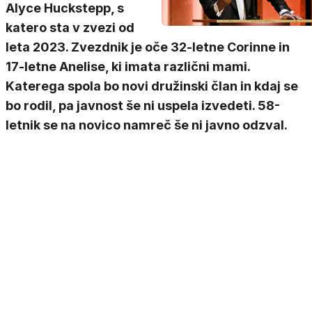
Alyce Huckstepp, s
katero sta v zvezi od
leta 2023. Zvezdnik je oče 32-letne Corinne in
17-letne Anelise, ki imata različni mami.
Katerega spola bo novi družinski član in kdaj se
bo rodil, pa javnost še ni uspela izvedeti. 58-
letnik se na novico namreč še ni javno odzval.