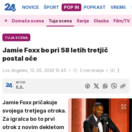
NOVICE
ŠPORT
POP IN
POPKAST
VREME
Domača scena
Tuja scena
Serije
Glasba
Film/TV
TUJA SCENA
Jamie Foxx bo pri 58 letih tretjič
postal oče
Los Angeles, 13. 05. 2026 10.45
2 min branja
1
AVTOR:
K.A.
Jamie Foxx pričakuje
svojega tretjega otroka.
Za igralca bo to prvi
otrok z novim dekletom