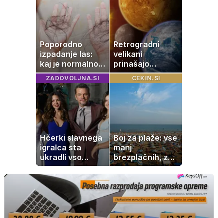
Poporodno
Retrogradni
izpadanje las:
velikani
kaj je normalno
prinašajo
in kako si
pomembne
ZADOVOLJNA.SI
CEKIN.SI
pomagati
premike – kaj
pomeni, da so
Saturn, Neptun
in Pluton hkrati
retrogradni?
Hčerki slavnega
Boj za plaže: vse
igralca sta
manj
ukradli vso
brezplačnih, za
pozornost
ležalnik in
senčnik tudi več
kot 40 evrov