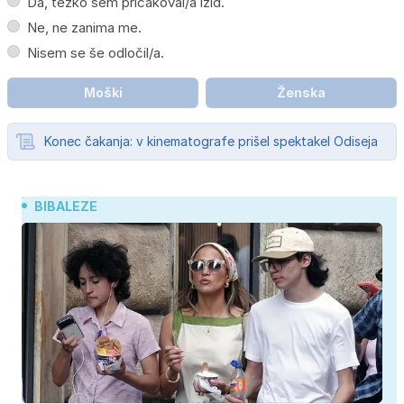
Da, težko sem pričakoval/a izid.
Ne, ne zanima me.
Nisem se še odločil/a.
Moški
Ženska
Konec čakanja: v kinematografe prišel spektakel Odiseja
BIBALEZE