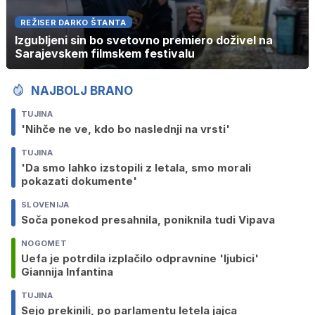
REŽISER DARKO ŠTANTA
Izgubljeni sin bo svetovno premiero doživel na
Sarajevskem filmskem festivalu
NAJBOLJ BRANO
TUJINA
'Nihče ne ve, kdo bo naslednji na vrsti'
TUJINA
'Da smo lahko izstopili z letala, smo morali
pokazati dokumente'
SLOVENIJA
Soča ponekod presahnila, poniknila tudi Vipava
NOGOMET
Uefa je potrdila izplačilo odpravnine 'ljubici'
Giannija Infantina
TUJINA
Sejo prekinili, po parlamentu letela jajca