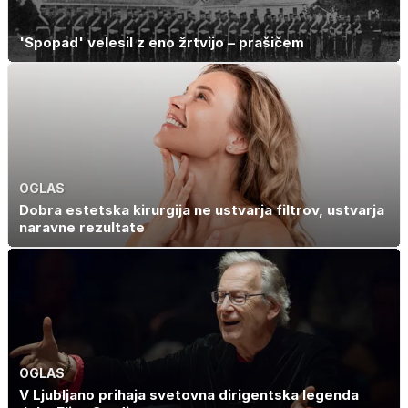
'Spopad' velesil z eno žrtvijo – prašičem
OGLAS
Dobra estetska kirurgija ne ustvarja filtrov, ustvarja
naravne rezultate
OGLAS
V Ljubljano prihaja svetovna dirigentska legenda