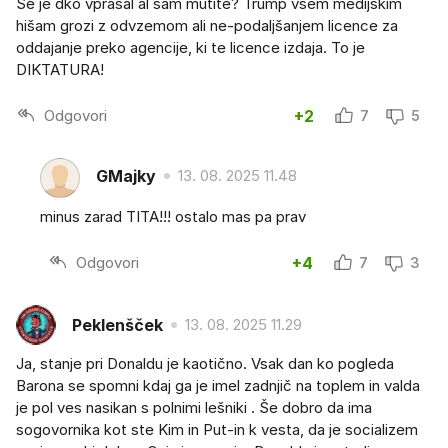
Se je dko vprašal al sam mutite? Trump vsem medijskim
hišam grozi z odvzemom ali ne-podaljšanjem licence za
oddajanje preko agencije, ki te licence izdaja. To je
DIKTATURA!
Odgovori
+2
7
5
GMajky
13. 08. 2025 11.48
minus zarad TITA!!! ostalo mas pa prav
Odgovori
+4
7
3
Peklenšček
13. 08. 2025 11.29
Ja, stanje pri Donaldu je kaotično. Vsak dan ko pogleda
Barona se spomni kdaj ga je imel zadnjič na toplem in valda
je pol ves nasikan s polnimi lešniki . Še dobro da ima
sogovornika kot ste Kim in Put-in k vesta, da je socializem