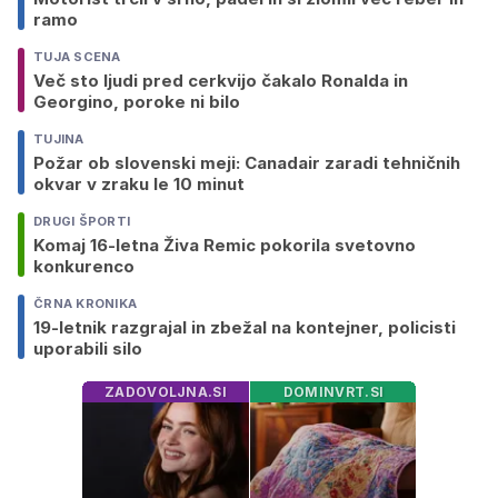
ramo
TUJA SCENA
Več sto ljudi pred cerkvijo čakalo Ronalda in
Georgino, poroke ni bilo
TUJINA
Požar ob slovenski meji: Canadair zaradi tehničnih
okvar v zraku le 10 minut
DRUGI ŠPORTI
Komaj 16-letna Živa Remic pokorila svetovno
konkurenco
ČRNA KRONIKA
19-letnik razgrajal in zbežal na kontejner, policisti
uporabili silo
ZADOVOLJNA.SI
DOMINVRT.SI