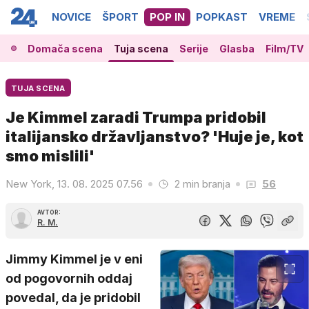
NOVICE
ŠPORT
POP IN
POPKAST
VREME
Domača scena
Tuja scena
Serije
Glasba
Film/TV
TUJA SCENA
Je Kimmel zaradi Trumpa pridobil
italijansko državljanstvo? 'Huje je, kot
smo mislili'
New York, 13. 08. 2025 07.56
2 min branja
56
AVTOR:
R. M.
Jimmy Kimmel je v eni
od pogovornih oddaj
povedal, da je pridobil