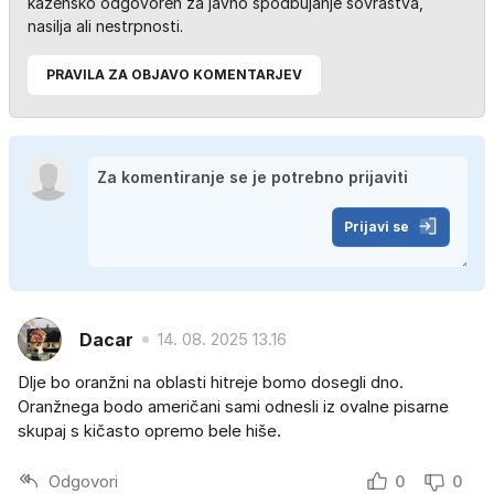
kazensko odgovoren za javno spodbujanje sovraštva,
nasilja ali nestrpnosti.
PRAVILA ZA OBJAVO KOMENTARJEV
Prijavi se
Dacar
14. 08. 2025 13.16
Dlje bo oranžni na oblasti hitreje bomo dosegli dno.
Oranžnega bodo američani sami odnesli iz ovalne pisarne
skupaj s kičasto opremo bele hiše.
Odgovori
0
0