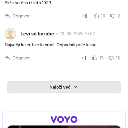
Bliža se čas iz leta 1933...
Odgovori
+8
10
2
Levi so barabe
13. 08. 2025 10.07
Največji luzer tale kimmel. Odpadnik prve klase
Odgovori
+1
13
12
Naloži več