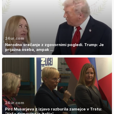
24ur.com
Nerodno srečanje z zgovornimi pogledi. Trump: Je
prijazna oseba, ampak ...
24ur.com
Pirc Musarjeva z izjavo razburila zamejce v Trstu:
'Vaša domovina je Italija'