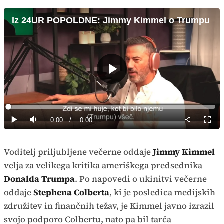
Iz 24UR POPOLDNE: Jimmy Kimmel o Trumpu
Predvajaj
Loaded
:
0%
Current
0:00
/
Duration
0:00
Predvajaj
Tiho
Celoz
način
Time
Voditelj priljubljene večerne oddaje
Jimmy Kimmel
velja za velikega kritika ameriškega predsednika
Donalda Trumpa
. Po napovedi o ukinitvi večerne
oddaje
Stephena Colberta
, ki je posledica medijskih
združitev in finančnih težav, je Kimmel javno izrazil
svojo podporo Colbertu, nato pa bil tarča