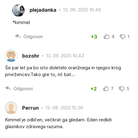
plejadanka
13. 08. 2025 10.48
*kimmel
Odgovori
+3
4
1
bozohr
13. 08. 2025 10.43
Še par let pa bo isto doletelo oranžnega in njegov krog
privržencev.Tako gre to, nč bat...
Odgovori
+2
7
5
Perrun
13. 08. 2025 10.36
Kimmel je odličen, večkrat ga gledam. Eden redkih
glasnikov zdravega razuma.