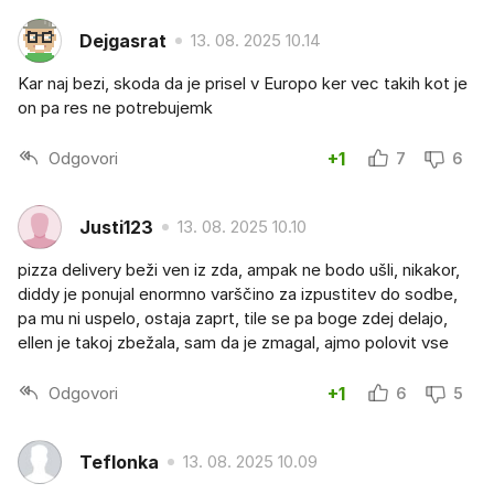
Dejgasrat
13. 08. 2025 10.14
Kar naj bezi, skoda da je prisel v Europo ker vec takih kot je
on pa res ne potrebujemk
Odgovori
+1
7
6
Justi123
13. 08. 2025 10.10
pizza delivery beži ven iz zda, ampak ne bodo ušli, nikakor,
diddy je ponujal enormno varščino za izpustitev do sodbe,
pa mu ni uspelo, ostaja zaprt, tile se pa boge zdej delajo,
ellen je takoj zbežala, sam da je zmagal, ajmo polovit vse
Odgovori
+1
6
5
Teflonka
13. 08. 2025 10.09