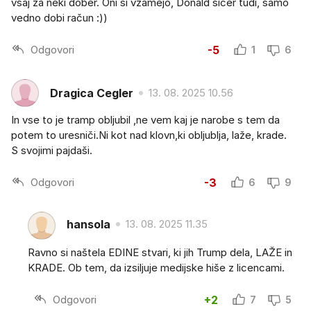
vsaj za neki dober. Oni si vzamejo, Donald sicer tudi, samo
vedno dobi račun :))
Odgovori
-5
1
6
Dragica Cegler
13. 08. 2025 10.56
In vse to je tramp obljubil ,ne vem kaj je narobe s tem da
potem to uresniči.Ni kot nad klovn,ki obljublja, laže, krade.
S svojimi pajdaši.
Odgovori
-3
6
9
hansola
13. 08. 2025 11.35
Ravno si naštela EDINE stvari, ki jih Trump dela, LAŽE in
KRADE. Ob tem, da izsiljuje medijske hiše z licencami.
Odgovori
+2
7
5