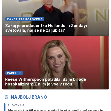
DANES STA POROČENA
Zakaj je producentka Hollandu in Zendayi
svetovala, naj se ne zaljubita?
PADEL JE
Reese Witherspoon potrdila, da je bil oče
hospitaliziran: Z njim je vse v redu
NAJBOLJ BRANO
SLOVENIJA
Motorist trčil v srno, padel in si zlomil več reber in