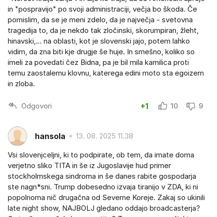
in "pospravijo" po svoji administraciji, večja bo škoda. Če
pomislim, da se je meni zdelo, da je največja - svetovna
tragedija to, da je nekdo tak zločinski, skorumpiran, žleht,
hinavski,... na oblasti, kot je slovenski jajo, potem lahko
vidim, da zna biti kje drugje še huje. In smešno, koliko so
imeli za povedati čez Bidna, pa je bil mila kamilica proti
temu zaostalemu klovnu, katerega edini moto sta egoizem
in zloba.
Odgovori
+1
10
9
hansola
13. 08. 2025 11.38
Vsi slovenjceljni, ki to podpirate, ob tem, da imate doma
verjetno sliko TITA in še iz Jugoslavije hud primer
stockholmskega sindroma in še danes rabite gospodarja
ste nagn*sni. Trump dobesedno izvaja tiranijo v ZDA, ki ni
popolnoma nič drugačna od Severne Koreje. Zakaj so ukinili
late night show, NAJBOLJ gledano oddajo broadcasterja?