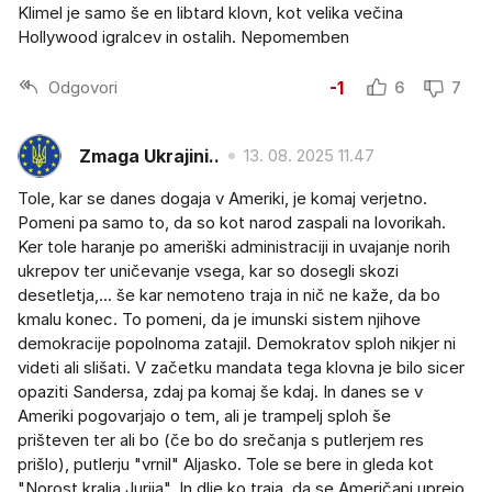
Klimel je samo še en libtard klovn, kot velika večina
Hollywood igralcev in ostalih. Nepomemben
Odgovori
-1
6
7
Zmaga Ukrajini..
13. 08. 2025 11.47
Tole, kar se danes dogaja v Ameriki, je komaj verjetno.
Pomeni pa samo to, da so kot narod zaspali na lovorikah.
Ker tole haranje po ameriški administraciji in uvajanje norih
ukrepov ter uničevanje vsega, kar so dosegli skozi
desetletja,... še kar nemoteno traja in nič ne kaže, da bo
kmalu konec. To pomeni, da je imunski sistem njihove
demokracije popolnoma zatajil. Demokratov sploh nikjer ni
videti ali slišati. V začetku mandata tega klovna je bilo sicer
opaziti Sandersa, zdaj pa komaj še kdaj. In danes se v
Ameriki pogovarjajo o tem, ali je trampelj sploh še
prišteven ter ali bo (če bo do srečanja s putlerjem res
prišlo), putlerju "vrnil" Aljasko. Tole se bere in gleda kot
"Norost kralja Jurija". In dlje ko traja, da se Američani uprejo