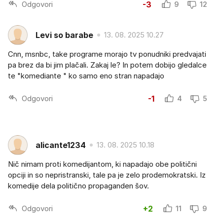
Odgovori
-3
9
12
Levi so barabe
13. 08. 2025 10.27
Cnn, msnbc, take programe morajo tv ponudniki predvajati
pa brez da bi jim plačali. Zakaj le? In potem dobijo gledalce
te "komediante " ko samo eno stran napadajo
Odgovori
-1
4
5
alicante1234
13. 08. 2025 10.18
Nič nimam proti komedijantom, ki napadajo obe politični
opciji in so nepristranski, tale pa je zelo prodemokratski. Iz
komedije dela politično propaganden šov.
Odgovori
+2
11
9