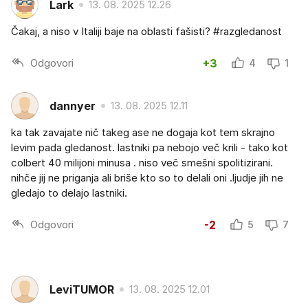
Lark
13. 08. 2025 12.26
Čakaj, a niso v Italiji baje na oblasti fašisti? #razgledanost
Odgovori
+3
4
1
dannyer
13. 08. 2025 12.11
ka tak zavajate nič takeg ase ne dogaja kot tem skrajno
levim pada gledanost. lastniki pa nebojo več krili - tako kot
colbert 40 milijoni minusa . niso več smešni spolitizirani.
nihče jij ne priganja ali briše kto so to delali oni .ljudje jih ne
gledajo to delajo lastniki.
Odgovori
-2
5
7
LeviTUMOR
13. 08. 2025 12.01