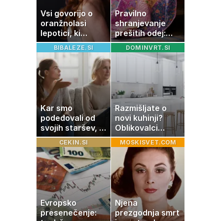
Vsi govorijo o
Pravilno
oranžnolasi
shranjevanje
lepotici, ki
prešitih odej:
navdušuje s
Kako ohraniti
BIBALEZE.SI
DOMINVRT.SI
skrivnostno
družinsko
vlogo
dediščino
Kar smo
Razmišljate o
podedovali od
novi kuhinji?
svojih staršev, ni
Oblikovalci
nujno naša
opozarjajo, da te
CEKIN.SI
MOSKISVET.COM
usoda
barve izgubljajo
priljubljenost
Evropsko
Njena
presenečenje:
prezgodnja smrt