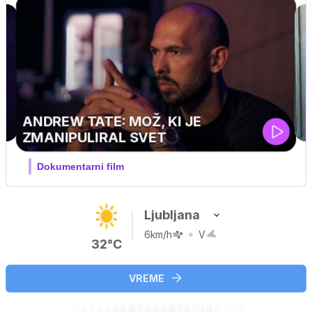
MOJ PRIJATELJ PINGVIN
Film meseca / družinski, pustolovski
Ljubljana
6km/h
V
32°C
VREME