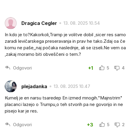
Dragica Cegler
13. 08. 2025 10.54
In kdo je to?Kakorkoli,Tramp je volitve dobil ,sicer res samo
zaradi levičarskega preseravanja in prav he tako.Zdaj oa če
komu ne paše,,naj počaka naslednje, ali se izseli.Ne vem oa
,zakaj moramo biti obveščeni o tem.?
Odgovori
+1
5
4
plejadanka
13. 08. 2025 10.47
Kumelj je en narsu tsaredep En izmed mnogih."Majnstrim"
placanci lazejo o Trumpu,o teh stvorih pa ne govorijo in ne
pisejo kar je res.
Odgovori
+3
5
2