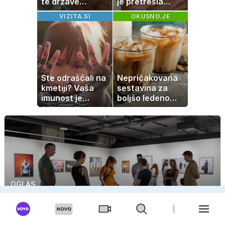
te države
je pretresla
rastejo hitreje
modni svet: za
VIZITA.SI
OKUSNO.JE
od Nemčije,
slavo se je
nekatere celo
skrivala
večkrat hitreje
tragedija
Ste odraščali na
Nepričakovana
kmetiji? Vaša
sestavina za
imunost je
boljšo ledeno
verjetno
kavo, ki jo imate
močnejša
zagotovo doma
OGLAS
Kam v Ljubljani poleti? Od rimskih ostalin do
sodobne umetnosti in večernih koncertov