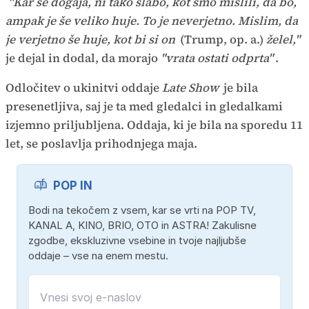
"Kar se dogaja, ni tako slabo, kot smo mislili, da bo,
ampak je še veliko huje. To je neverjetno. Mislim, da
je verjetno še huje, kot bi si on
(Trump, op. a.)
želel,"
je dejal in dodal, da morajo
"vrata ostati odprta"
.
Odločitev o ukinitvi oddaje
Late Show
je bila
presenetljiva, saj je ta med gledalci in gledalkami
izjemno priljubljena. Oddaja, ki je bila na sporedu 11
let, se poslavlja prihodnjega maja.
POP IN
Bodi na tekočem z vsem, kar se vrti na POP TV,
KANAL A, KINO, BRIO, OTO in ASTRA! Zakulisne
zgodbe, ekskluzivne vsebine in tvoje najljubše
oddaje – vse na enem mestu.