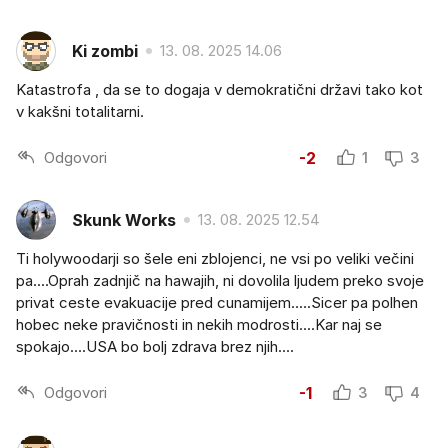
Ki zombi
13. 08. 2025 14.06
Katastrofa , da se to dogaja v demokratični državi tako kot
v kakšni totalitarni.
Odgovori
-2
1
3
Skunk Works
13. 08. 2025 12.54
Ti holywoodarji so šele eni zblojenci, ne vsi po veliki večini
pa....Oprah zadnjič na hawajih, ni dovolila ljudem preko svoje
privat ceste evakuacije pred cunamijem.....Sicer pa polhen
hobec neke pravičnosti in nekih modrosti....Kar naj se
spokajo....USA bo bolj zdrava brez njih....
Odgovori
-1
3
4