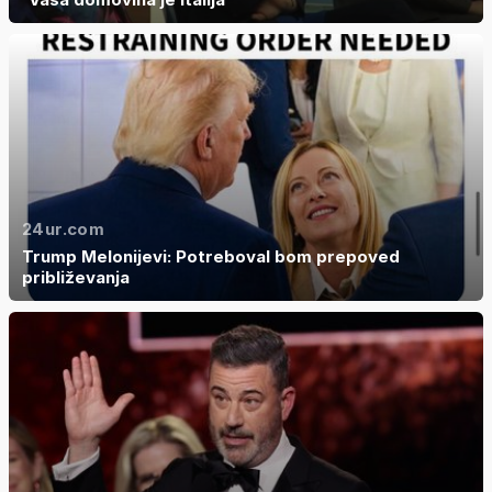
24ur.com
Trump Melonijevi: Potreboval bom prepoved
približevanja