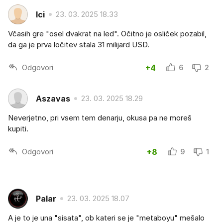
Ici
23. 03. 2025 18.33
Včasih gre "osel dvakrat na led". Očitno je osliček pozabil,
da ga je prva ločitev stala 31 milijard USD.
Odgovori
+4
6
2
Aszavas
23. 03. 2025 18.29
Neverjetno, pri vsem tem denarju, okusa pa ne moreš
kupiti.
Odgovori
+8
9
1
Palar
23. 03. 2025 18.07
A je to je una "sisata", ob kateri se je "metaboyu" mešalo