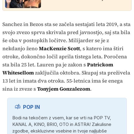
Sanchez in Bezos sta se začela sestajati leta 2019, a sta
svojo zvezo sprva skrivala pred javnostjo, saj sta bila
še oba v postopkih ločitve. Milijarder se je z
nekdanjo ženo
MacKenzie Scott
, s katero ima štiri
otroke, dokončno ločil aprila tistega leta. Poročena
sta bila 25 let. Lauren pa je zakon s
Patrickom
Whitesellom
zaključila oktobra. Skupaj sta preživela
13 let in imata dva otroka. 55-letnica ima še enega
sina iz zveze s
Tonyjem Gonzalezom
.
POP IN
Bodi na tekočem z vsem, kar se vrti na POP TV,
KANAL A, KINO, BRIO, OTO in ASTRA! Zakulisne
zgodbe, ekskluzivne vsebine in tvoje najljubše