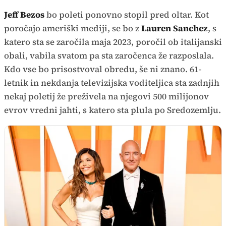
Jeff Bezos
bo poleti ponovno stopil pred oltar. Kot
poročajo ameriški mediji, se bo z
Lauren Sanchez
, s
katero sta se zaročila maja 2023, poročil ob italijanski
obali, vabila svatom pa sta zaročenca že razposlala.
Kdo vse bo prisostvoval obredu, še ni znano. 61-
letnik in nekdanja televizijska voditeljica sta zadnjih
nekaj poletij že preživela na njegovi 500 milijonov
evrov vredni jahti, s katero sta plula po Sredozemlju.