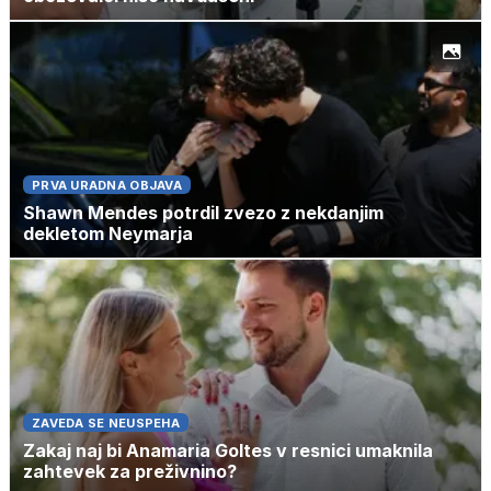
PRVA URADNA OBJAVA
Shawn Mendes potrdil zvezo z nekdanjim
dekletom Neymarja
ZAVEDA SE NEUSPEHA
Zakaj naj bi Anamaria Goltes v resnici umaknila
zahtevek za preživnino?