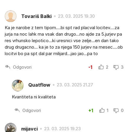
Tovariš Balki
23. 03. 2025 19.30
Ka je narobe z tem tipom....bi spt rad placval locitev....za
jurja na noc lahk ma vsak dan drugo...no ajde za 5.jurjev pa
res vrhunsko lepotico...ki uresnici vse zelje...en dan tako
drug drugacno... ka je to za njega 150 jurjev na mesec....ob
locitvi bo pa spt dal par milijard...jao jao...pa to
Odgovori
-1
2
3
Quatflow
23. 03. 2025 21.27
Kvantiteta ni kvaliteta
Odgovori
+1
1
0
mijavci
23. 03. 2025 19.23