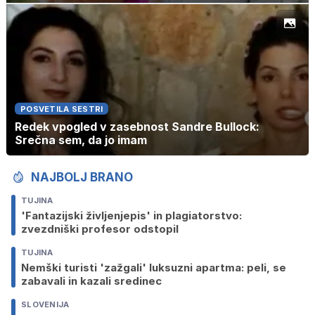
POSVETILA SESTRI
Redek vpogled v zasebnost Sandre Bullock:
Srečna sem, da jo imam
NAJBOLJ BRANO
TUJINA
'Fantazijski življenjepis' in plagiatorstvo:
zvezdniški profesor odstopil
TUJINA
Nemški turisti 'zažgali' luksuzni apartma: peli, se
zabavali in kazali sredinec
SLOVENIJA