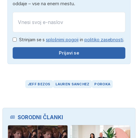
oddaje – vse na enem mestu.
Strinjam se s
splošnimi pogoji
in
politiko zasebnosti
.
Prijavi se
JEFF BEZOS
LAUREN SANCHEZ
POROKA
SORODNI ČLANKI