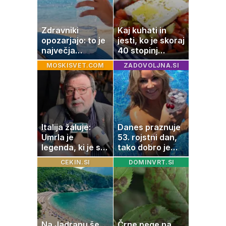
Zdravniki
Kaj kuhati in
opozarjajo: to je
jesti, ko je skoraj
največja
40 stopinj
napaka, ki jo
Celzija: 5 kosil
MOSKISVET.COM
ZADOVOLJNA.SI
ljudje delajo med
brez prižiganja
vročino
pečice
Italija žaluje:
Danes praznuje
Umrla je
53. rojstni dan,
legenda, ki je s
tako dobro je
svojimi pesmimi
videti znana
CEKIN.SI
DOMINVRT.SI
zaznamovala
Slovenka
Italijo
Na Jadranu še
Črne pege na