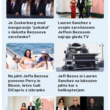
Je Zuckerberg med
Lauren Sanchez s
inavguracijo 'pokukal'
svojim zaročencem
v dekolte Bezosove
Jeffom Bezosom
zaročenke?
najraje gleda TV
Na jahti Jeffa Bezosa
Jeff Bezos in Lauren
ponovno Perry in
Sanchez na luksuzno
Bloom, letos tudi
jahto kar s
DiCaprio z izbranko
helikopterjem