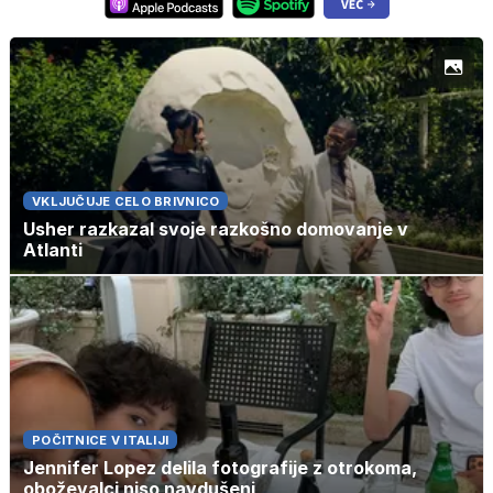
VKLJUČUJE CELO BRIVNICO
Usher razkazal svoje razkošno domovanje v
Atlanti
POČITNICE V ITALIJI
Jennifer Lopez delila fotografije z otrokoma,
oboževalci niso navdušeni