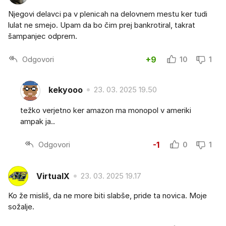
Njegovi delavci pa v plenicah na delovnem mestu ker tudi
lulat ne smejo. Upam da bo čim prej bankrotiral, takrat
šampanjec odprem.
Odgovori
+9
10
1
kekyooo
23. 03. 2025 19.50
težko verjetno ker amazon ma monopol v ameriki
ampak ja..
Odgovori
-1
0
1
VirtualX
23. 03. 2025 19.17
Ko že misliš, da ne more biti slabše, pride ta novica. Moje
sožalje.