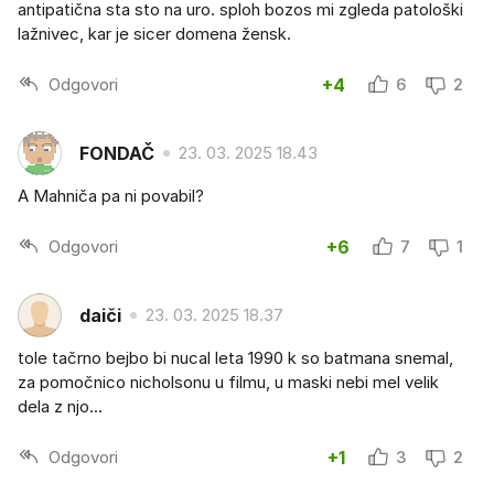
antipatična sta sto na uro. sploh bozos mi zgleda patološki
lažnivec, kar je sicer domena žensk.
Odgovori
+4
6
2
FONDAČ
23. 03. 2025 18.43
A Mahniča pa ni povabil?
Odgovori
+6
7
1
daiči
23. 03. 2025 18.37
tole tačrno bejbo bi nucal leta 1990 k so batmana snemal,
za pomočnico nicholsonu u filmu, u maski nebi mel velik
dela z njo...
Odgovori
+1
3
2