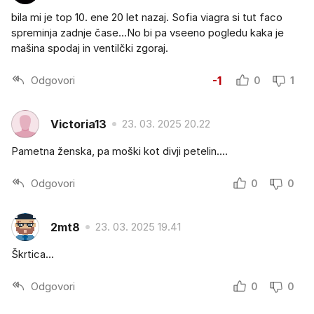
bila mi je top 10. ene 20 let nazaj. Sofia viagra si tut faco
spreminja zadnje čase...No bi pa vseeno pogledu kaka je
mašina spodaj in ventilčki zgoraj.
Odgovori
-1
0
1
Victoria13
23. 03. 2025 20.22
Pametna ženska, pa moški kot divji petelin....
Odgovori
0
0
2mt8
23. 03. 2025 19.41
Škrtica...
Odgovori
0
0