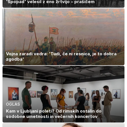
'Spopad' velesil z eno žrtvijo – prašičem
Vojna zaradi vedra: 'Tudi, če ni resnica, je to dobra
zgodba'
OGLAS
Kam v Ljubljani poleti? Od rimskih ostalin do
sodobne umetnosti in večernih koncertov