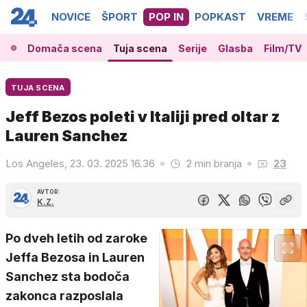
NOVICE
ŠPORT
POP IN
POPKAST
VREME
Domača scena
Tuja scena
Serije
Glasba
Film/TV
TUJA SCENA
Jeff Bezos poleti v Italiji pred oltar z
Lauren Sanchez
Los Angeles, 23. 03. 2025 16.36
2 min branja
23
AVTOR:
K.Z.
Po dveh letih od zaroke
Jeffa Bezosa in Lauren
Sanchez sta bodoča
zakonca razposlala