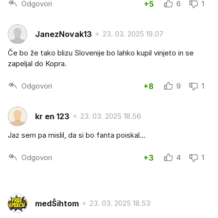
Odgovori
+5
6
1
JanezNovak13
23. 03. 2025 19.07
Če bo že tako blizu Slovenije bo lahko kupil vinjeto in se
zapeljal do Kopra.
Odgovori
+8
9
1
kr en 123
23. 03. 2025 18.56
Jaz sem pa mislil, da si bo fanta poiskal...
Odgovori
+3
4
1
medŠihtom
23. 03. 2025 18.53