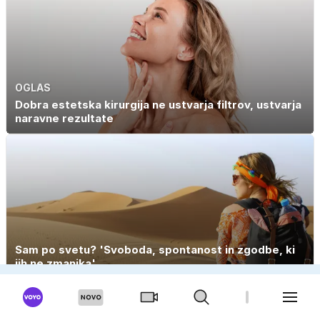
OGLAS
Dobra estetska kirurgija ne ustvarja filtrov, ustvarja
naravne rezultate
Sam po svetu? 'Svoboda, spontanost in zgodbe, ki
jih ne zmanjka'
STANJE NA CESTAH