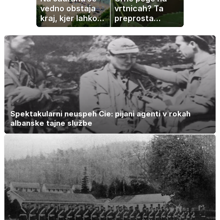
vedno obstaja
vrtnicah? Ta
kraj, kjer lahko
preprosta
dopustujete
sestavina
poceni:
pomaga
nastanitev že od
preprečiti
10 evrov, kosilo
težavo
za pet evrov
Spektakularni neuspeh Cie: pijani agenti v rokah
albanske tajne službe