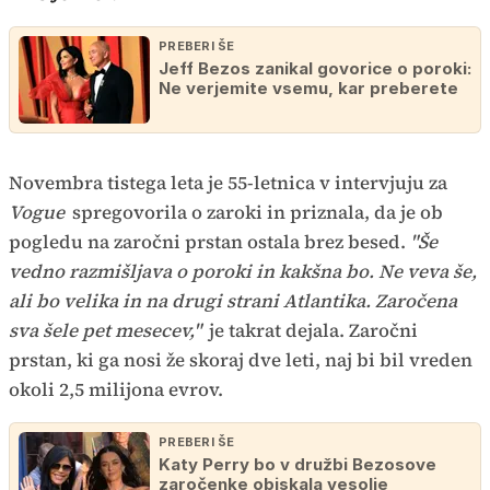
PREBERI ŠE
Jeff Bezos zanikal govorice o poroki:
Ne verjemite vsemu, kar preberete
Novembra tistega leta je 55-letnica v intervjuju za
Vogue
spregovorila o zaroki in priznala, da je ob
pogledu na zaročni prstan ostala brez besed.
"Še
vedno razmišljava o poroki in kakšna bo. Ne veva še,
ali bo velika in na drugi strani Atlantika. Zaročena
sva šele pet mesecev,"
je takrat dejala. Zaročni
prstan, ki ga nosi že skoraj dve leti, naj bi bil vreden
okoli 2,5 milijona evrov.
PREBERI ŠE
Katy Perry bo v družbi Bezosove
zaročenke obiskala vesolje