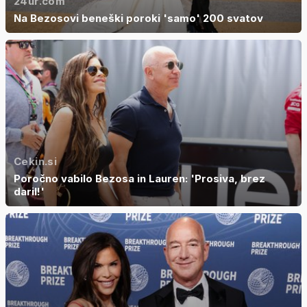
24ur.com
Na Bezosovi beneški poroki 'samo' 200 svatov
Cekin.si
Poročno vabilo Bezosa in Lauren: 'Prosiva, brez
daril!'