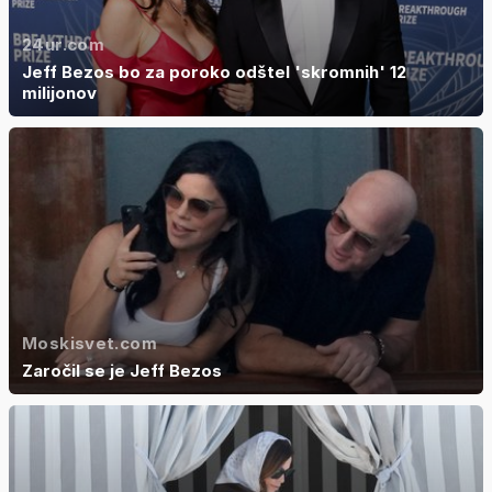
24ur.com
Jeff Bezos bo za poroko odštel 'skromnih' 12
milijonov
Moskisvet.com
Zaročil se je Jeff Bezos