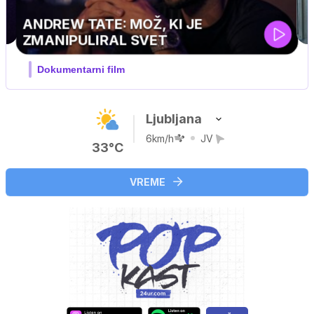
MOJ PRIJATELJ PINGVIN
Film meseca / družinski, pustolovski
Ljubljana
6km/h
JV
33°C
VREME