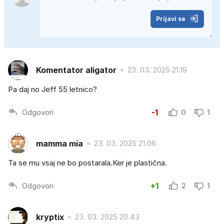
Prijavi se
Komentator aligator
23. 03. 2025 21.19
Pa daj no Jeff 55 letnico?
Odgovori
-1
0
1
mamma mia
23. 03. 2025 21.06
Ta se mu vsaj ne bo postarala.Ker je plastična.
Odgovori
+1
2
1
kryptix
23. 03. 2025 20.43