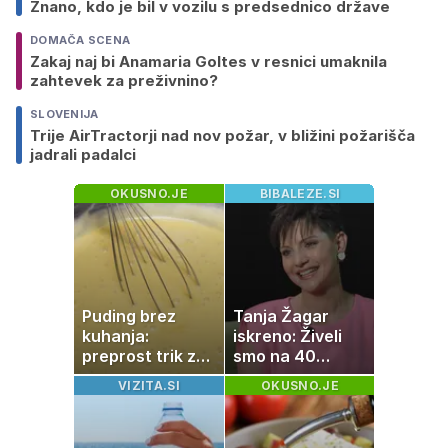
Znano, kdo je bil v vozilu s predsednico države
DOMAČA SCENA
Zakaj naj bi Anamaria Goltes v resnici umaknila
zahtevek za preživnino?
SLOVENIJA
Trije AirTractorji nad nov požar, v bližini požarišča
jadrali padalci
OKUSNO.JE
BIBALEZE.SI
Puding brez
Tanja Žagar
kuhanja:
iskreno: Živeli
preprost trik za
smo na 40
pripravo v le
kvadratih, a
VIZITA.SI
OKUSNO.JE
nekaj minutah
imela sem vse,
kar otrok
potrebuje