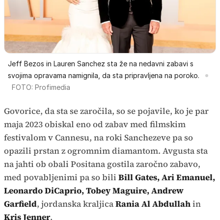
Jeff Bezos in Lauren Sanchez sta že na nedavni zabavi s
svojima opravama namignila, da sta pripravljena na poroko.
FOTO: Profimedia
Govorice, da sta se zaročila, so se pojavile, ko je par
maja 2023 obiskal eno od zabav med filmskim
festivalom v Cannesu, na roki Sanchezeve pa so
opazili prstan z ogromnim diamantom. Avgusta sta
na jahti ob obali Positana gostila zaročno zabavo,
med povabljenimi pa so bili
Bill Gates, Ari Emanuel,
Leonardo DiCaprio, Tobey Maguire, Andrew
Garfield
, jordanska kraljica
Rania Al Abdullah
in
Kris Jenner
.