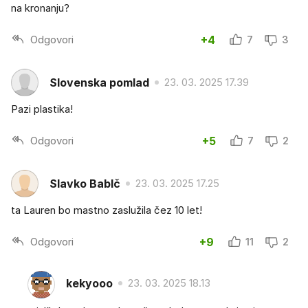
na kronanju?
Odgovori
+4
7
3
Slovenska pomlad
23. 03. 2025 17.39
Pazi plastika!
Odgovori
+5
7
2
Slavko BabIč
23. 03. 2025 17.25
ta Lauren bo mastno zaslužila čez 10 let!
Odgovori
+9
11
2
kekyooo
23. 03. 2025 18.13