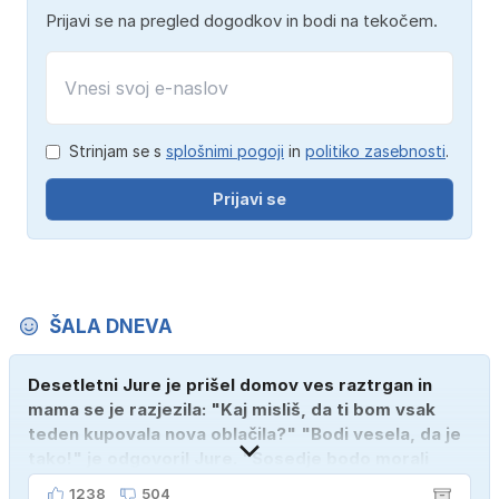
Prijavi se na pregled dogodkov in bodi na tekočem.
Strinjam se s
splošnimi pogoji
in
politiko zasebnosti
.
Prijavi se
ŠALA DNEVA
Desetletni Jure je prišel domov ves raztrgan in
mama se je razjezila: "Kaj misliš, da ti bom vsak
teden kupovala nova oblačila?" "Bodi vesela, da je
tako!" je odgovoril Jure. "Sosedje bodo morali
kupiti novega sina, tako sem ga prebutal!"
1238
504