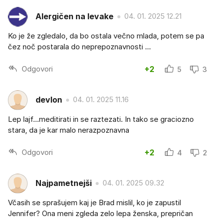
Alergičen na levake
04. 01. 2025 12.21
Ko je že zgledalo, da bo ostala večno mlada, potem se pa
čez noč postarala do neprepoznavnosti ...
Odgovori
+2
5
3
devlon
04. 01. 2025 11.16
Lep lajf...meditirati in se raztezati. In tako se graciozno
stara, da je kar malo nerazpoznavna
Odgovori
+2
4
2
Najpametnejši
04. 01. 2025 09.32
Včasih se sprašujem kaj je Brad mislil, ko je zapustil
Jennifer? Ona meni zgleda zelo lepa ženska, prepričan