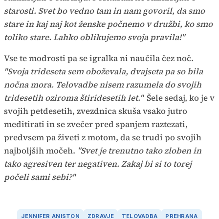
starosti. Svet bo vedno tam in nam govoril, da smo
stare in kaj naj kot ženske počnemo v družbi, ko smo
toliko stare. Lahko oblikujemo svoja pravila!"
Vse te modrosti pa se igralka ni naučila čez noč.
"Svoja trideseta sem oboževala, dvajseta pa so bila
nočna mora. Telovadbe nisem razumela do svojih
tridesetih oziroma štiridesetih let."
Šele sedaj, ko je v
svojih petdesetih, zvezdnica skuša vsako jutro
meditirati in se zvečer pred spanjem raztezati,
predvsem pa živeti z motom, da se trudi po svojih
najboljših močeh.
"Svet je trenutno tako zloben in
tako agresiven ter negativen. Zakaj bi si to torej
počeli sami sebi?"
JENNIFER ANISTON
ZDRAVJE
TELOVADBA
PREHRANA