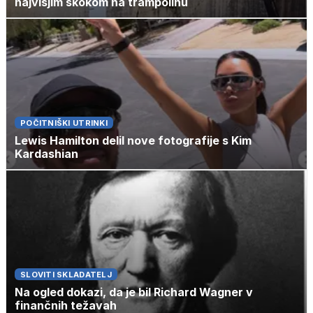
najvišjim skokom na trampolinu
POČITNIŠKI UTRINKI
Lewis Hamilton delil nove fotografije s Kim
Kardashian
SLOVITI SKLADATELJ
Na ogled dokazi, da je bil Richard Wagner v
finančnih težavah