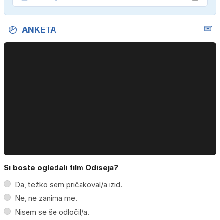
ANKETA
Si boste ogledali film Odiseja?
Da, težko sem pričakoval/a izid.
Ne, ne zanima me.
Nisem se še odločil/a.