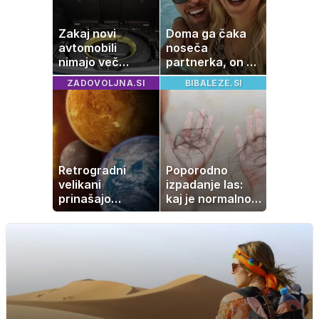
Zakaj novi
Doma ga čaka
avtomobili
noseča
nimajo več
partnerka, on pa
rezervne gume?
dopustuje z
ZADOVOLJNA.SI
BIBALEZE.SI
drugo
Retrogradni
Poporodno
velikani
izpadanje las:
prinašajo
kaj je normalno
pomembne
in kako si
premike – kaj
pomagati
pomeni, da so
Saturn, Neptun
in Pluton hkrati
retrogradni?