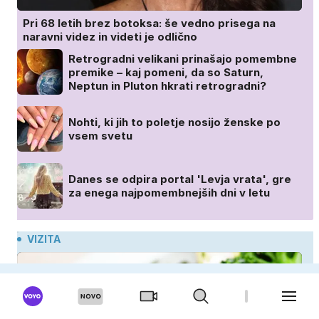
Pri 68 letih brez botoksa: še vedno prisega na
naravni videz in videti je odlično
Retrogradni velikani prinašajo pomembne
premike – kaj pomeni, da so Saturn,
Neptun in Pluton hkrati retrogradni?
Nohti, ki jih to poletje nosijo ženske po
vsem svetu
Danes se odpira portal 'Levja vrata', gre
za enega najpomembnejših dni v letu
VIZITA