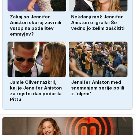
Zakaj so Jennifer
Nekdanji mož Jennifer
Aniston skoraj zavrnili
Aniston o igralki: Še
vstop na podelitev
vedno jo želim zaščititi
emmyjev?
Jamie Oliver razkril,
Jennifer Aniston med
kaj je Jennifer Aniston
snemanjem serije polili
za rojstni dan podarila
z 'oljem'
Pittu