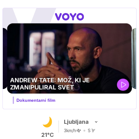
MOJ PRIJATELJ PINGVIN
Film meseca / družinski, pustolovski
Ljubljana
3km/h
S
21°C