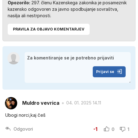
Opozorilo:
297. členu Kazenskega zakonika je posameznik
kazensko odgovoren za javno spodbujanje sovraštva,
nasilja ali nestrpnosti.
PRAVILA ZA OBJAVO KOMENTARJEV
Prijavi se
Muldro vevrica
04. 01. 2025 14.11
Ubogi norci,kaj češ
Odgovori
-1
0
1