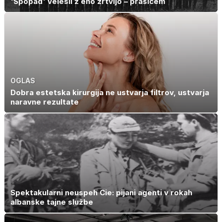
'Spopad' velesil z eno žrtvijo – prašičem
OGLAS
Dobra estetska kirurgija ne ustvarja filtrov, ustvarja
naravne rezultate
Spektakularni neuspeh Cie: pijani agenti v rokah
albanske tajne službe