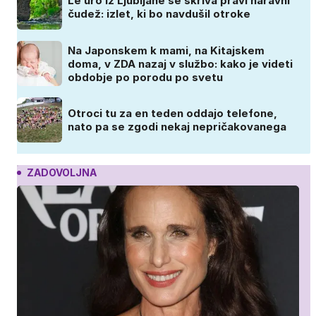
Le uro iz Ljubljane se skriva pravi naravni
čudež: izlet, ki bo navdušil otroke
Na Japonskem k mami, na Kitajskem
doma, v ZDA nazaj v službo: kako je videti
obdobje po porodu po svetu
Otroci tu za en teden oddajo telefone,
nato pa se zgodi nekaj nepričakovanega
ZADOVOLJNA