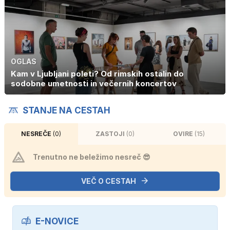
OGLAS
Kam v Ljubljani poleti? Od rimskih ostalin do
sodobne umetnosti in večernih koncertov
STANJE NA CESTAH
NESREČE
(0)
ZASTOJI
(0)
OVIRE
(15)
Trenutno ne beležimo nesreč 😎
VEČ O CESTAH
E-NOVICE