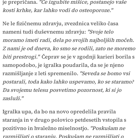
je prepričana.
"Če izgubite mišice, postanejo vaše
kosti krhke, kar lahko vodi do osteoporoze."
Ne le fizičnemu zdravju, zvezdnica veliko časa
nameni tudi duševnemu zdravju:
"Svoje telo
moramo imeti radi, dela po svojih najboljših močeh.
Z nami je od dneva, ko smo se rodili, zato ne moremo
biti prestrogi."
Čeprav se je v zgodnji karieri borila s
samopodobo, je igralka poudarila, da se je njeno
razmišljanje z leti spremenilo.
"Seveda se bomo vsi
postarali, toda kako lahko uspevamo, ko se staramo?
Da svojemu telesu posvetimo pozornost, ki si jo
zasluži."
Igralka upa, da bo na novo opredelila pravila
staranja in v drugo polovico petdesetih vstopila s
pozitivno in hvaležno miselnostjo.
"Poskušam ne
razmišljati o staranju. Poskušam ne razmišljati o