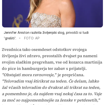
Jennifer Aniston razkrila življenjski slog, privošči si tudi
'grešiti'.
FOTO: AP
Zvezdnica tako osemdeset odstotkov svojega
življenja živi zdravo, preostalih dvajset pa nameni
svojim sladkim pregreham, vse od kozarca martinija
do pice in hamburgerja ter zabav s prijatelji.
"Obstajati mora ravnovesje,"
je prepričana.
"Telovadim vsaj štirikrat na teden. Če delam, lahko
žal včasih telovadim do dvakrat ali trikrat na teden,
a pomembno je, da najdem vsaj nekaj časa za to. Vaje
za moč so najpomembnejše za ženske v petdesetih,"