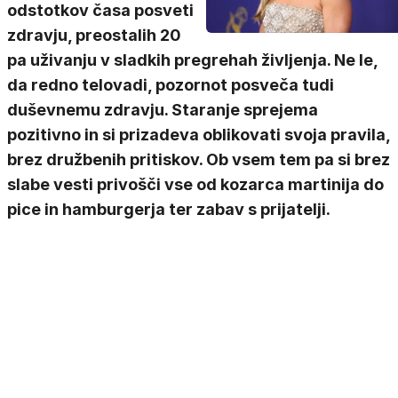
odstotkov časa posveti
zdravju, preostalih 20
pa uživanju v sladkih pregrehah življenja. Ne le,
da redno telovadi, pozornot posveča tudi
duševnemu zdravju. Staranje sprejema
pozitivno in si prizadeva oblikovati svoja pravila,
brez družbenih pritiskov. Ob vsem tem pa si brez
slabe vesti privošči vse od kozarca martinija do
pice in hamburgerja ter zabav s prijatelji.