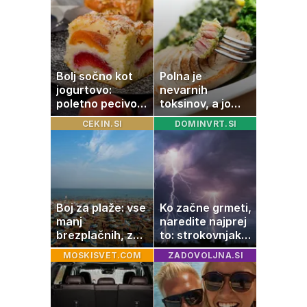
Bolj sočno kot
Polna je
jogurtovo:
nevarnih
poletno pecivo,
toksinov, a jo
ki vedno uspe
imamo vsi radi:
CEKIN.SI
DOMINVRT.SI
to je najbolj
nezdrava riba, ki
jo mnogi redno
uživajo
Boj za plaže: vse
Ko začne grmeti,
manj
naredite najprej
brezplačnih, za
to: strokovnjaki
ležalnik in
opozarjajo na
MOSKISVET.COM
ZADOVOLJNA.SI
senčnik tudi več
pogosto napako
kot 40 evrov