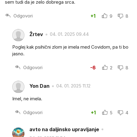
sem tudi da je zelo dobrega srca.
Odgovori
+1
9
8
Žrtev
04. 01. 2025 09.44
Poglej kak psihični zlom je imela med Covidom, pa ti bo
jasno.
Odgovori
-6
2
8
Yon Dan
04. 01. 2025 11.12
Imel, ne imela.
Odgovori
+1
5
4
avto na daljinsko upravljanje