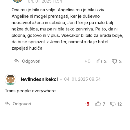
04. 01. 2025 11.54
Ona mu je bila na voljo, Angelina mu je bila izziv.
Angeline ni mogel premagati, ker je duševno
neuravnotežena in sebična, Jeniffer je pa malo bolj
nežna dušica, mu pa ni bila tako zanimiva. Pa to, da ni
plodna, gotovo ni v plus. Vsekakor bi bilo za Brada bolje,
da bi se sprijaznil z Jennifer, namesto da je hotel
zapeljati hudiča.
Odgovori
+0
3
3
leviindesnikekci
04. 01. 2025 08.54
Trans people everywhere
Odgovori
-5
7
12