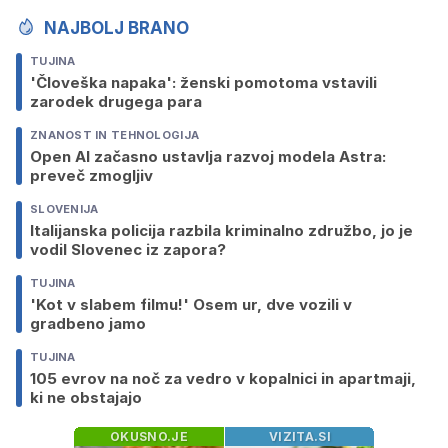
NAJBOLJ BRANO
TUJINA
'Človeška napaka': ženski pomotoma vstavili
zarodek drugega para
ZNANOST IN TEHNOLOGIJA
Open AI začasno ustavlja razvoj modela Astra:
preveč zmogljiv
SLOVENIJA
Italijanska policija razbila kriminalno združbo, jo je
vodil Slovenec iz zapora?
TUJINA
'Kot v slabem filmu!' Osem ur, dve vozili v
gradbeno jamo
TUJINA
105 evrov na noč za vedro v kopalnici in apartmaji,
ki ne obstajajo
OKUSNO.JE
VIZITA.SI