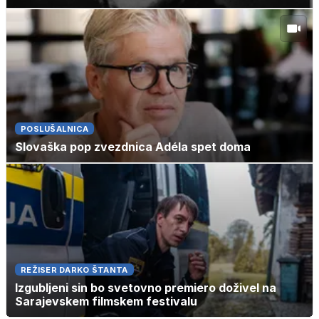
POSLUŠALNICA
Slovaška pop zvezdnica Adéla spet doma
REŽISER DARKO ŠTANTA
Izgubljeni sin bo svetovno premiero doživel na
Sarajevskem filmskem festivalu