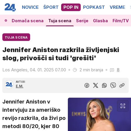
NOVICE
ŠPORT
POP IN
POPKAST
VREME
Domača scena
Tuja scena
Serije
Glasba
Film/TV
TUJA SCENA
Jennifer Aniston razkrila življenjski
slog, privošči si tudi 'grešiti'
Los Angeles, 04. 01. 2025 07.00
2 min branja
8
AVTOR:
E.M.
Jennifer Aniston v
intervjuju za ameriško
revijo razkrila, da živi po
metodi 80/20, kjer 80