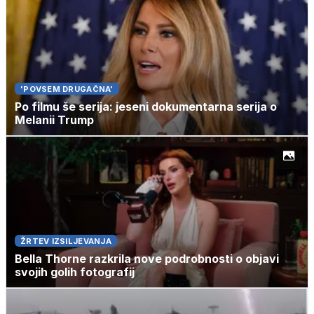
'POVSEM DRUGAČNA'
Po filmu še serija: jeseni dokumentarna serija o
Melanii Trump
ŽRTEV IZSILJEVANJA
Bella Thorne razkrila nove podrobnosti o objavi
svojih golih fotografij