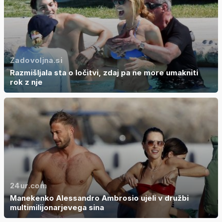
Zadovoljna.si
Razmišljala sta o ločitvi, zdaj pa ne more umakniti
rok z nje
24ur.com
Manekenko Alessandro Ambrosio ujeli v družbi
multimilijonarjevega sina