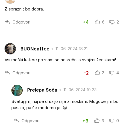
Z spraznit bo dobra.
Odgovori
+4
6
2
BUONcaffee
11. 06. 2024 18.21
Vsi moški katere poznam so nesrečni s svojimi ženskami!
Odgovori
-2
2
4
Prelepa Soča
11. 06. 2024 19.23
Svetuj jim, naj se družijo raje z moškimi. Mogoče jim bo
pasalo, pa še moderno je. 😀
Odgovori
+3
3
0