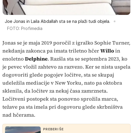
Joe Jonas in Laila Abdallah sta se na plaži tudi objela.
FOTO: Profimedia
Jonas se je maja 2019 poročil z igralko Sophie Turner,
nekdanja zakonca pa imata triletno hčer
Willo
in
enoletno
Delphine
. Razšla sta se septembra 2023, ko
je pevec vložil zahtevo za razvezo. Ker se nista uspela
dogovoriti glede pogojev ločitve, sta se skupaj
udeležila mediacije v New Yorku, nato pa oktobra
sklenila, da ločitev za nekaj časa zamrzneta.
Ločitveni postopek sta ponovno sprožila marca,
težave pa sta imela pri dogovoru glede skrbništva
nad hčerama.
PREBERI ŠE