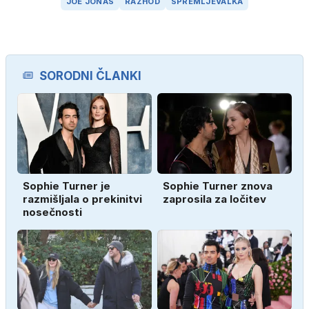
JOE JONAS
RAZHOD
SPREMLJEVALKA
SORODNI ČLANKI
Sophie Turner je
Sophie Turner znova
razmišljala o prekinitvi
zaprosila za ločitev
nosečnosti