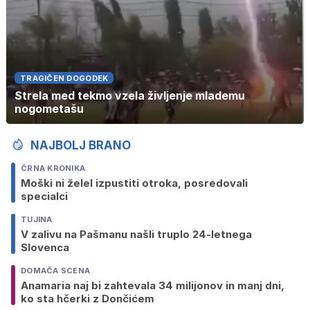
TRAGIČEN DOGODEK
Strela med tekmo vzela življenje mlademu
nogometašu
NAJBOLJ BRANO
ČRNA KRONIKA
Moški ni želel izpustiti otroka, posredovali
specialci
TUJINA
V zalivu na Pašmanu našli truplo 24-letnega
Slovenca
DOMAČA SCENA
Anamaria naj bi zahtevala 34 milijonov in manj dni,
ko sta hčerki z Dončićem