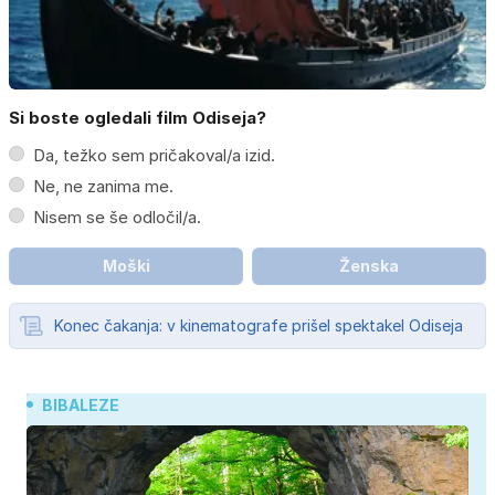
Si boste ogledali film Odiseja?
Da, težko sem pričakoval/a izid.
Ne, ne zanima me.
Nisem se še odločil/a.
Moški
Ženska
Konec čakanja: v kinematografe prišel spektakel Odiseja
BIBALEZE