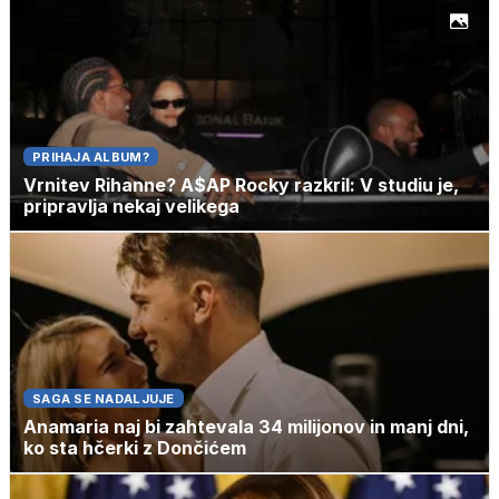
PRIHAJA ALBUM?
Vrnitev Rihanne? A$AP Rocky razkril: V studiu je,
pripravlja nekaj velikega
SAGA SE NADALJUJE
Anamaria naj bi zahtevala 34 milijonov in manj dni,
ko sta hčerki z Dončićem