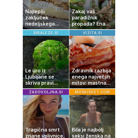
Najlepši
Zakaj vaš
zaključek
paradižnik
nedeljskega
propada? Ena
kosila: 8 sladic
napaka lahko
BIBALEZE.SI
VIZITA.SI
brez peke, ki se
uniči rastline –
jih vsi veselijo
tako jih rešite
Le uro iz
Zdravnik razbija
Ljubljane se
enega največjih
skriva pravi
mitov: mastna
naravni čudež:
jetra ne
ZADOVOLJNA.SI
MOSKISVET.COM
izlet, ki bo
nastanejo zaradi
navdušil otroke
slanine, temveč
zaradi živila, ki
ga imamo vsi
radi
Tragična smrt
Bila je najbolj
znane vplivnice,
seksi ženska na