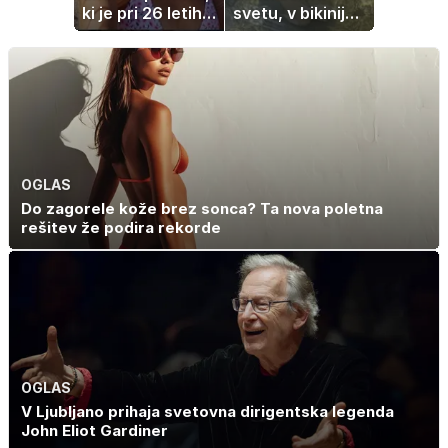
ki je pri 26 letih
svetu, v bikiniju
izgubila boj z
znova navdušila
boleznijo
OGLAS
Do zagorele kože brez sonca? Ta nova poletna
rešitev že podira rekorde
OGLAS
V Ljubljano prihaja svetovna dirigentska legenda
John Eliot Gardiner