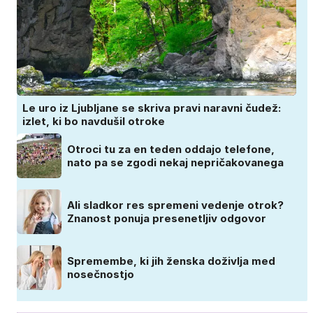
Le uro iz Ljubljane se skriva pravi naravni čudež:
izlet, ki bo navdušil otroke
Otroci tu za en teden oddajo telefone,
nato pa se zgodi nekaj nepričakovanega
Ali sladkor res spremeni vedenje otrok?
Znanost ponuja presenetljiv odgovor
Spremembe, ki jih ženska doživlja med
nosečnostjo