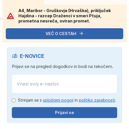
A4, Maribor - Gruškovje (Hrvaška), priključek
Hajdina - razcep Draženci v smeri Ptuja,
prometna nesreča, oviran promet.
VEČ O CESTAH
E-NOVICE
Prijavi se na pregled dogodkov in bodi na tekočem.
Strinjam se s
splošnimi pogoji
in
politiko zasebnosti
.
Prijavi se