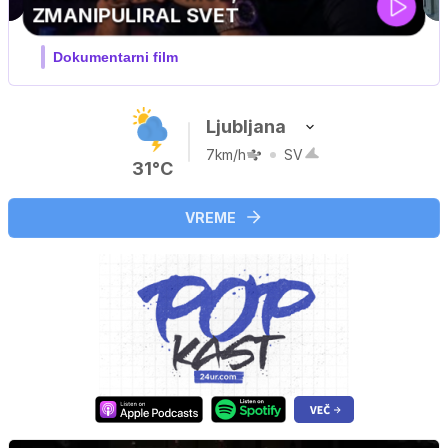
i
Ljubljana
7km/h
SV
31°C
VREME