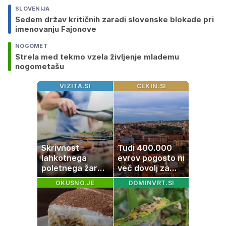
SLOVENIJA
Sedem držav kritičnih zaradi slovenske blokade pri
imenovanju Fajonove
NOGOMET
Strela med tekmo vzela življenje mlademu
nogometašu
VIZITA.SI
CEKIN.SI
Skrivnost
Tudi 400.000
lahkotnega
evrov pogosto ni
poletnega žara,
več dovolj za
po katerem ne
nakup
OKUSNO.JE
DOMINVRT.SI
boste
stanovanja
potrebovali
popoldanskega
spanca