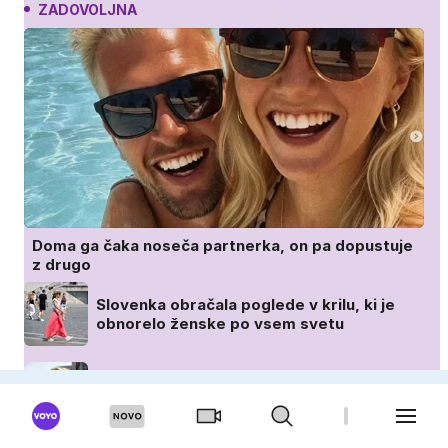
ZADOVOLJNA
Doma ga čaka noseča partnerka, on pa dopustuje
z drugo
Slovenka obračala poglede v krilu, ki je
obnorelo ženske po vsem svetu
Poročena je bila trikrat, zdaj pa je spet
srečno zaljubljena