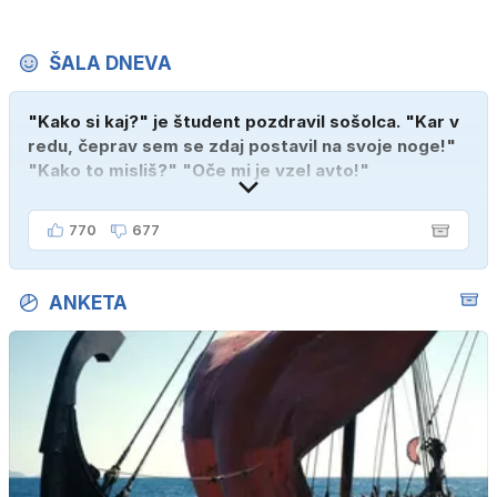
ŠALA DNEVA
"Kako si kaj?" je študent pozdravil sošolca. "Kar v
redu, čeprav sem se zdaj postavil na svoje noge!"
"Kako to misliš?" "Oče mi je vzel avto!"
770
677
ANKETA