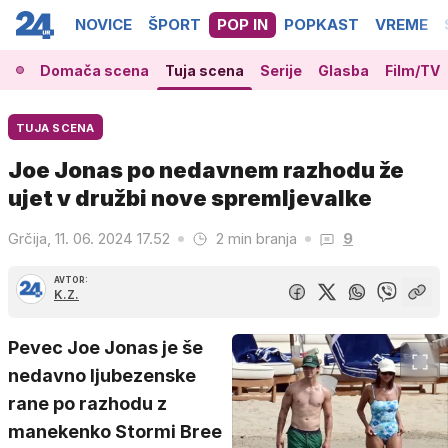
NOVICE
ŠPORT
POP IN
POPKAST
VREME
Domača scena
Tuja scena
Serije
Glasba
Film/TV
TUJA SCENA
Joe Jonas po nedavnem razhodu že
ujet v družbi nove spremljevalke
Grčija, 11. 06. 2024 17.52
2 min branja
9
AVTOR:
K.Z.
Pevec Joe Jonas je še
nedavno ljubezenske
rane po razhodu z
manekenko Stormi Bree