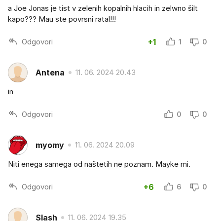
a Joe Jonas je tist v zelenih kopalnih hlacih in zelwno šilt
kapo??? Mau ste povrsni ratal!!!
Odgovori
+1
1
0
Antena
11. 06. 2024 20.43
in
Odgovori
0
0
myomy
11. 06. 2024 20.09
Niti enega samega od naštetih ne poznam. Mayke mi.
Odgovori
+6
6
0
Slash
11. 06. 2024 19.35