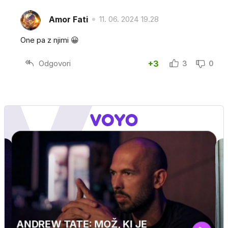
Amor Fati
11. 06. 2024 19.28
One pa z njimi 😀
Odgovori
+3
3
0