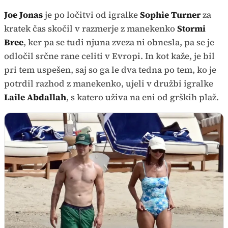
Joe Jonas
je po ločitvi od igralke
Sophie Turner
za
kratek čas skočil v razmerje z manekenko
Stormi
Bree
, ker pa se tudi njuna zveza ni obnesla, pa se je
odločil srčne rane celiti v Evropi. In kot kaže, je bil
pri tem uspešen, saj so ga le dva tedna po tem, ko je
potrdil razhod z manekenko, ujeli v družbi igralke
Laile Abdallah
, s katero uživa na eni od grških plaž.