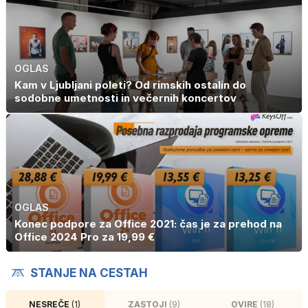
OGLAS
Kam v Ljubljani poleti? Od rimskih ostalin do
sodobne umetnosti in večernih koncertov
OGLAS
Konec podpore za Office 2021: čas je za prehod na
Office 2024 Pro za 19,99 €
STANJE NA CESTAH
NESREČE
(1)
ZASTOJI
(9)
OVIRE
(18)