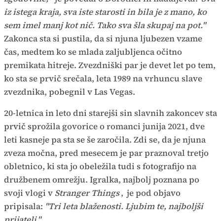
iz istega kraja, sva iste starosti in bila je z mano, ko
sem imel manj kot nič. Tako sva šla skupaj na pot."
Zakonca sta si pustila, da si njuna ljubezen vzame
čas, medtem ko se mlada zaljubljenca očitno
premikata hitreje. Zvezdniški par je devet let po tem,
ko sta se prvič srečala, leta 1989 na vrhuncu slave
zvezdnika, pobegnil v Las Vegas.
20-letnica in leto dni starejši sin slavnih zakoncev sta
prvič sprožila govorice o romanci junija 2021, dve
leti kasneje pa sta se še zaročila. Zdi se, da je njuna
zveza močna, pred mesecem je par praznoval tretjo
obletnico, ki sta jo obeležila tudi s fotografijo na
družbenem omrežju. Igralka, najbolj poznana po
svoji vlogi v
Stranger Things
,
je pod objavo
pripisala:
"Tri leta blaženosti. Ljubim te, najboljši
prijatelj."