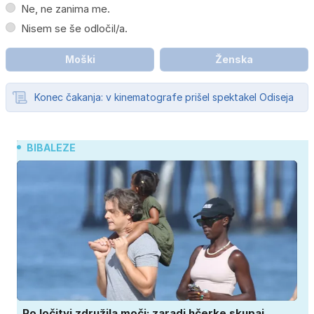
Ne, ne zanima me.
Nisem se še odločil/a.
Moški
Ženska
Konec čakanja: v kinematografe prišel spektakel Odiseja
BIBALEZE
Po ločitvi združila moči: zaradi hčerke skupaj