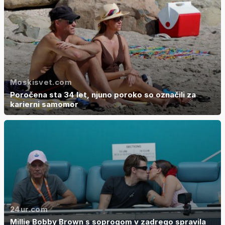
Moskisvet.com
Poročena sta 34 let, njuno poroko so označili za
karierni samomor
24ur.com
Millie Bobby Brown s soprogom v zadrego spravila