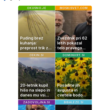
OKUSNO.JE
MOSKISVET.COM
Puding brez
Zvezdnik pri 62
kuhanja:
letih pokazal
preprost trik za
telo pravega
pripravo v le
gladiatorja
CEKIN.SI
DOMINVRT.SI
nekaj minutah
20-letnik kupil
Posadite jih
hišo na slepo in
avgusta in
danes mu vsi
cvetele bodo
zavidajo
vse do zime
ZADOVOLJNA.SI
BIBALEZE.SI