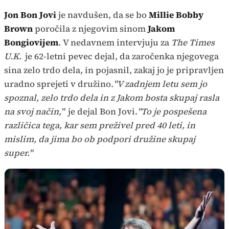
Jon Bon Jovi
je navdušen, da se bo
Millie Bobby
Brown
poročila z njegovim sinom
Jakom
Bongiovijem
. V nedavnem intervjuju za
The Times
U.K.
je 62-letni pevec dejal, da zaročenka njegovega
sina zelo trdo dela, in pojasnil, zakaj jo je pripravljen
uradno sprejeti v družino.
"V zadnjem letu sem jo
spoznal, zelo trdo dela in z Jakom bosta skupaj rasla
na svoj način,"
je dejal Bon Jovi.
"To je pospešena
različica tega, kar sem preživel pred 40 leti, in
mislim, da jima bo ob podpori družine skupaj
super."