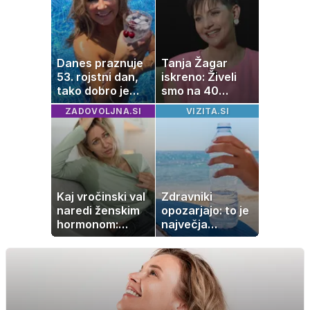
Danes praznuje
Tanja Žagar
53. rojstni dan,
iskreno: Živeli
tako dobro je
smo na 40
videti znana
kvadratih, a
ZADOVOLJNA.SI
VIZITA.SI
Slovenka
imela sem vse,
kar otrok
potrebuje
Kaj vročinski val
Zdravniki
naredi ženskim
opozarjajo: to je
hormonom:
največja
zakaj se poleti
napaka, ki jo
počutimo
ljudje delajo med
drugače?
vročino