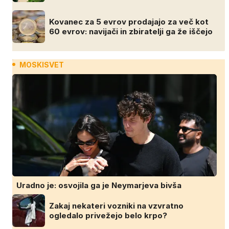
Kovanec za 5 evrov prodajajo za več kot
60 evrov: navijači in zbiratelji ga že iščejo
MOSKISVET
Uradno je: osvojila ga je Neymarjeva bivša
Zakaj nekateri vozniki na vzvratno
ogledalo privežejo belo krpo?