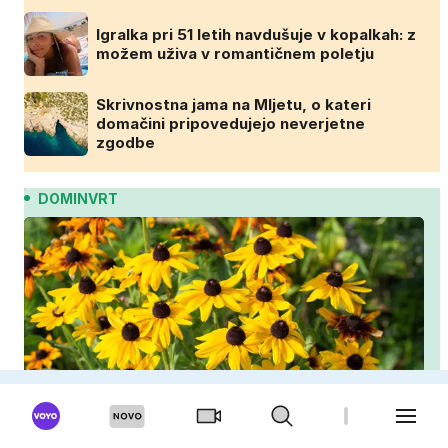
Igralka pri 51 letih navdušuje v kopalkah: z
možem uživa v romantičnem poletju
Skrivnostna jama na Mljetu, o kateri
domačini pripovedujejo neverjetne
zgodbe
DOMINVRT
Posadite jih avgusta in cvetele bodo vse do zime