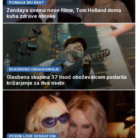
POMAGA MU BRAT
Zendaya snema nove filme, Tom Holland doma
kuha zdrave obroke
REKORDNO OBDAROVANJE
Glasbena skupina 37 tisoč oboževalcem podarila
križarjenje za dve osebi
PESEM LOVE SENSATION