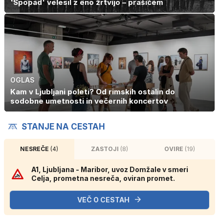
'Spopad' velesil z eno žrtvijo – prašičem
OGLAS
Kam v Ljubljani poleti? Od rimskih ostalin do
sodobne umetnosti in večernih koncertov
STANJE NA CESTAH
NESREČE
(4)
ZASTOJI
(8)
OVIRE
(19)
A1, Ljubljana - Maribor, uvoz Domžale v smeri
Celja, prometna nesreča, oviran promet.
VEČ O CESTAH