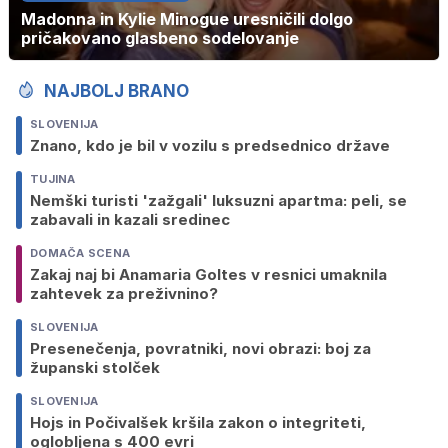
Madonna in Kylie Minogue uresničili dolgo
pričakovano glasbeno sodelovanje
NAJBOLJ BRANO
SLOVENIJA
Znano, kdo je bil v vozilu s predsednico države
TUJINA
Nemški turisti 'zažgali' luksuzni apartma: peli, se
zabavali in kazali sredinec
DOMAČA SCENA
Zakaj naj bi Anamaria Goltes v resnici umaknila
zahtevek za preživnino?
SLOVENIJA
Presenečenja, povratniki, novi obrazi: boj za
županski stolček
SLOVENIJA
Hojs in Počivalšek kršila zakon o integriteti,
oglobljena s 400 evri