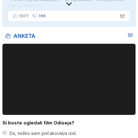
pokopališču!"
1377
196
ANKETA
Si boste ogledali film Odiseja?
Da, težko sem pričakoval/a izid.