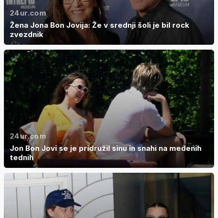
24ur.com
Žena Jona Bon Jovija: Že v srednji šoli je bil rock
zvezdnik
24ur.com
Jon Bon Jovi se je pridružil sinu in snahi na medenih
tednih