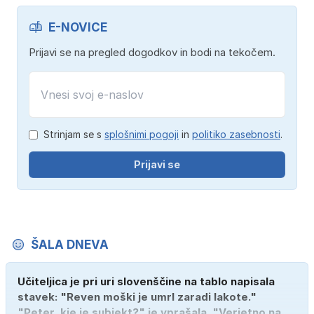
E-NOVICE
Prijavi se na pregled dogodkov in bodi na tekočem.
Strinjam se s
splošnimi pogoji
in
politiko zasebnosti
.
Prijavi se
ŠALA DNEVA
Učiteljica je pri uri slovenščine na tablo napisala
stavek: "Reven moški je umrl zaradi lakote."
"Peter, kje je subjekt?" je vprašala. "Verjetno na