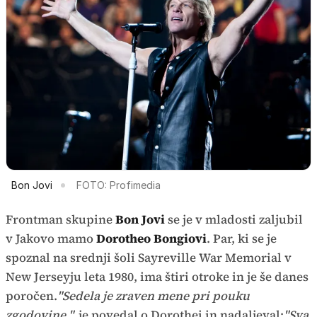
Bon Jovi
FOTO: Profimedia
Frontman skupine
Bon Jovi
se je v mladosti zaljubil
v Jakovo mamo
Dorotheo Bongiovi
. Par, ki se je
spoznal na srednji šoli Sayreville War Memorial v
New Jerseyju leta 1980, ima štiri otroke in je še danes
poročen.
"Sedela je zraven mene pri pouku
zgodovine,"
je povedal o Dorothei in nadaljeval:
"Sva