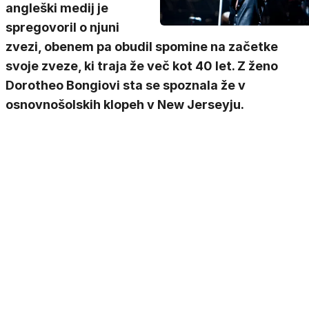
angleški medij je
spregovoril o njuni
zvezi, obenem pa obudil spomine na začetke
svoje zveze, ki traja že več kot 40 let. Z ženo
Dorotheo Bongiovi sta se spoznala že v
osnovnošolskih klopeh v New Jerseyju.