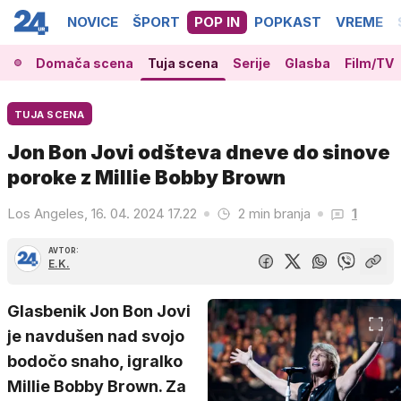
NOVICE
ŠPORT
POP IN
POPKAST
VREME
Domača scena
Tuja scena
Serije
Glasba
Film/TV
TUJA SCENA
Jon Bon Jovi odšteva dneve do sinove
poroke z Millie Bobby Brown
Los Angeles, 16. 04. 2024 17.22
2 min branja
1
AVTOR:
E.K.
Glasbenik Jon Bon Jovi
je navdušen nad svojo
bodočo snaho, igralko
Millie Bobby Brown. Za