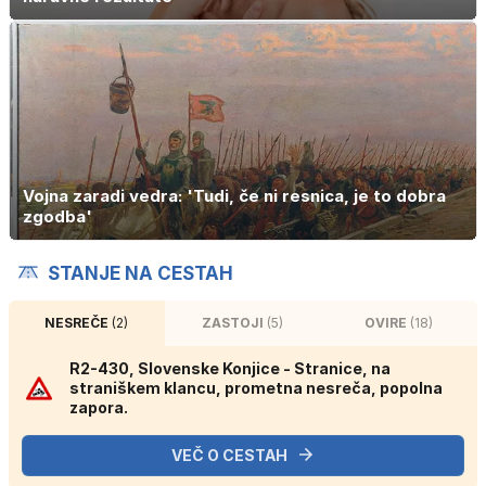
Vojna zaradi vedra: 'Tudi, če ni resnica, je to dobra
zgodba'
STANJE NA CESTAH
NESREČE
(2)
ZASTOJI
(5)
OVIRE
(18)
R2-430, Slovenske Konjice - Stranice, na
straniškem klancu, prometna nesreča, popolna
zapora.
VEČ O CESTAH