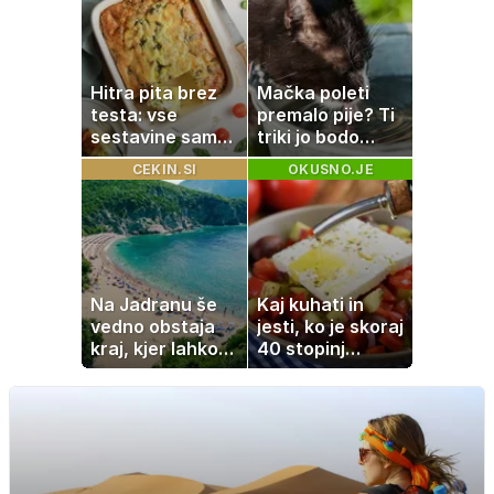
potrebuje
Hitra pita brez
Mačka poleti
testa: vse
premalo pije? Ti
sestavine samo
triki jo bodo
zmešate in
spodbudili, da
CEKIN.SI
OKUSNO.JE
pečica opravi
zaužije več vode
ostalo
Na Jadranu še
Kaj kuhati in
vedno obstaja
jesti, ko je skoraj
kraj, kjer lahko
40 stopinj
dopustujete
Celzija: 5 kosil
poceni:
brez prižiganja
nastanitev že od
pečice
10 evrov, kosilo
za pet evrov