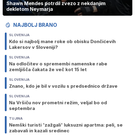
Shawn Mendes potrdil zvezo z nekdanjim
dekletom Neymarja
NAJBOLJ BRANO
SLOVENIJA
Kdo si najbolj mane roke ob obisku Dončićevih
Lakersov v Sloveniji?
SLOVENIJA
Na odločitev o spremembi namenske rabe
zemljišča čakata že več kot 15 let
SLOVENIJA
Znano, kdo je bil v vozilu s predsednico države
SLOVENIJA
Na Vršiču nov prometni režim, veljal bo od
septembra
TUJINA
Nemški turisti 'zažgali' luksuzni apartma: peli, se
zabavali in kazali sredinec