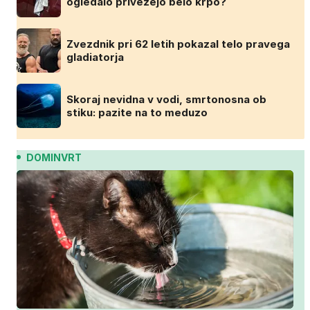
ogledalo privežejo belo krpo?
Zvezdnik pri 62 letih pokazal telo pravega
gladiatorja
Skoraj nevidna v vodi, smrtonosna ob
stiku: pazite na to meduzo
DOMINVRT