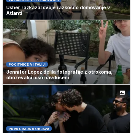
VKLJUČUJE CELO BRIVNICO
Usher razkazal svoje razkošno domovanje v
Atlanti
POČITNICE V ITALIJI
Jennifer Lopez delila fotografije z otrokoma,
oboževalci niso navdušeni
PRVA URADNA OBJAVA