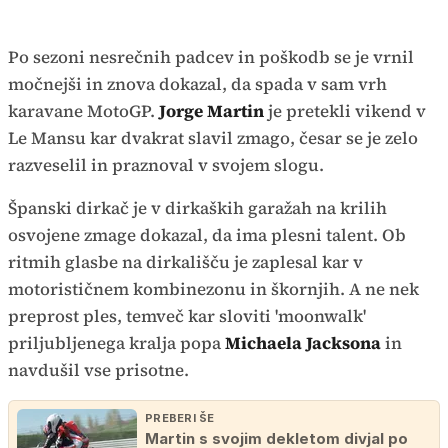
Po sezoni nesrečnih padcev in poškodb se je vrnil
močnejši in znova dokazal, da spada v sam vrh
karavane MotoGP.
Jorge Martin
je pretekli vikend v
Le Mansu kar dvakrat slavil zmago, česar se je zelo
razveselil in praznoval v svojem slogu.
Španski dirkač je v dirkaških garažah na krilih
osvojene zmage dokazal, da ima plesni talent. Ob
ritmih glasbe na dirkališču je zaplesal kar v
motorističnem kombinezonu in škornjih. A ne nek
preprost ples, temveč kar sloviti 'moonwalk'
priljubljenega kralja popa
Michaela Jacksona
in
navdušil vse prisotne.
PREBERI ŠE
Martin s svojim dekletom divjal po