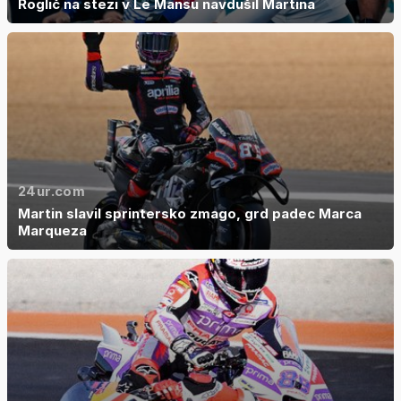
Roglič na stezi v Le Mansu navdušil Martina
24ur.com
Martin slavil sprintersko zmago, grd padec Marca
Marqueza