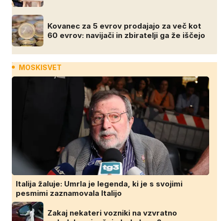
Kovanec za 5 evrov prodajajo za več kot
60 evrov: navijači in zbiratelji ga že iščejo
MOSKISVET
Italija žaluje: Umrla je legenda, ki je s svojimi
pesmimi zaznamovala Italijo
Zakaj nekateri vozniki na vzvratno