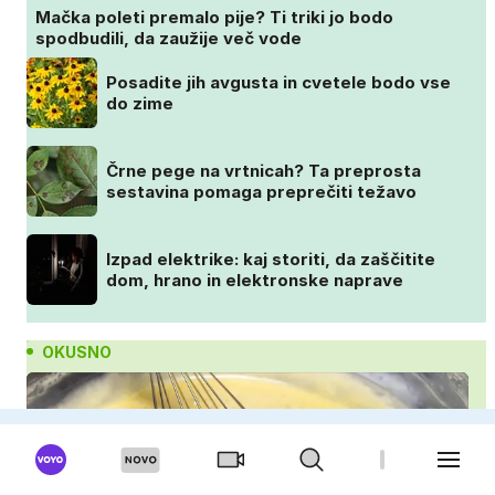
Mačka poleti premalo pije? Ti triki jo bodo
spodbudili, da zaužije več vode
Posadite jih avgusta in cvetele bodo vse
do zime
Črne pege na vrtnicah? Ta preprosta
sestavina pomaga preprečiti težavo
Izpad elektrike: kaj storiti, da zaščitite
dom, hrano in elektronske naprave
OKUSNO