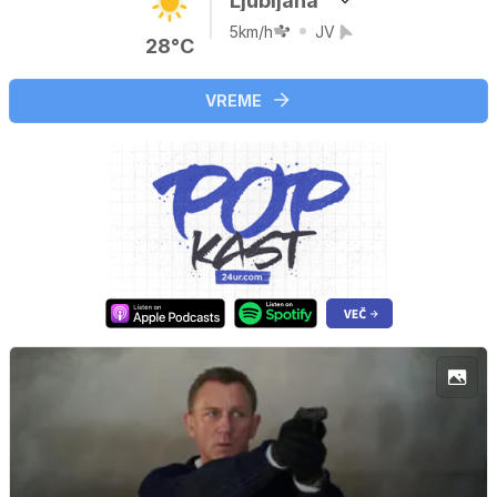
Ljubljana
5km/h
JV
28°C
VREME