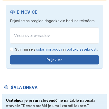
E-NOVICE
Prijavi se na pregled dogodkov in bodi na tekočem.
Strinjam se s
splošnimi pogoji
in
politiko zasebnosti
.
Prijavi se
ŠALA DNEVA
Učiteljica je pri uri slovenščine na tablo napisala
stavek: "Reven moški je umrl zaradi lakote."