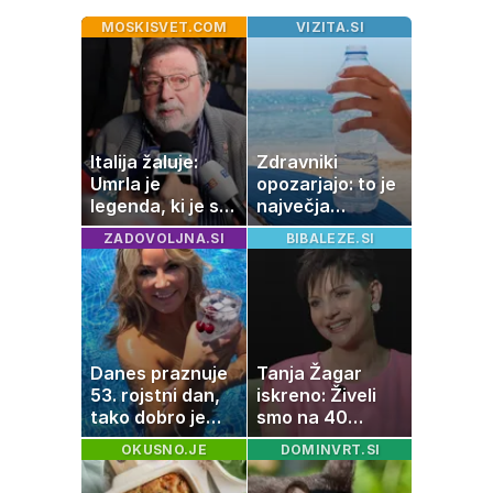
MOSKISVET.COM
VIZITA.SI
Italija žaluje:
Zdravniki
Umrla je
opozarjajo: to je
legenda, ki je s
največja
svojimi pesmimi
napaka, ki jo
ZADOVOLJNA.SI
BIBALEZE.SI
zaznamovala
ljudje delajo med
Italijo
vročino
Danes praznuje
Tanja Žagar
53. rojstni dan,
iskreno: Živeli
tako dobro je
smo na 40
videti znana
kvadratih, a
OKUSNO.JE
DOMINVRT.SI
Slovenka
imela sem vse,
kar otrok