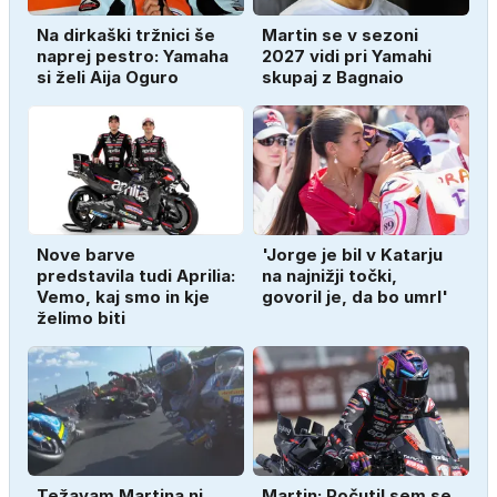
Na dirkaški tržnici še
Martin se v sezoni
naprej pestro: Yamaha
2027 vidi pri Yamahi
si želi Aija Oguro
skupaj z Bagnaio
Nove barve
'Jorge je bil v Katarju
predstavila tudi Aprilia:
na najnižji točki,
Vemo, kaj smo in kje
govoril je, da bo umrl'
želimo biti
Težavam Martina ni
Martin: Počutil sem se,