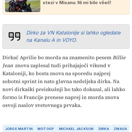
stezi v Misanu: Ni mi bilo všeč!
Dirko za VN Katalonije si lahko ogledate
na Kanalu A in VOYO.
Dirkač Aprilie bo morda na znamenito pesem
Billie
Jean
znova zaplesal tudi prihajajoči vikend v
Kataloniji, ko bosta znova na sporedu najprej
sobotni sprint in nato glavna nedeljska dirka. Na
novi dirkaški preizkušnji bo tako dokazal, ali lahko
formo iz Francije prenese naprej in morda znova
osvoji naslov svetovnega prvaka.
JORGE MARTIN
MOTOGP
MICHAEL JACKSON
DIRKA
ZMAGA