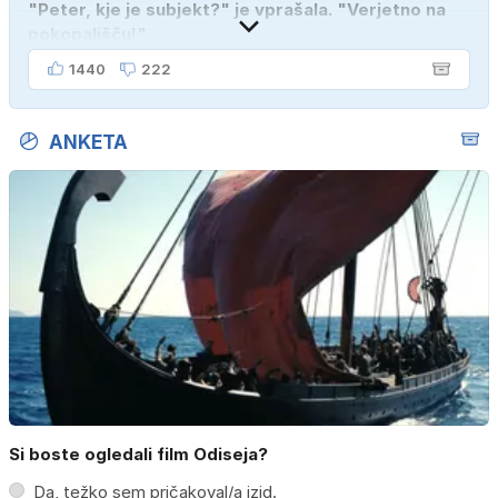
"Peter, kje je subjekt?" je vprašala. "Verjetno na
pokopališču!"
1440
222
ANKETA
Si boste ogledali film Odiseja?
Da, težko sem pričakoval/a izid.