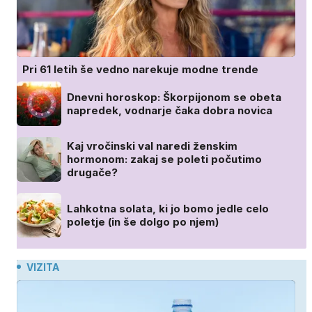
Pri 61 letih še vedno narekuje modne trende
Dnevni horoskop: Škorpijonom se obeta
napredek, vodnarje čaka dobra novica
Kaj vročinski val naredi ženskim
hormonom: zakaj se poleti počutimo
drugače?
Lahkotna solata, ki jo bomo jedle celo
poletje (in še dolgo po njem)
VIZITA