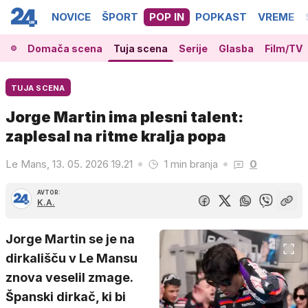
NOVICE
ŠPORT
POP IN
POPKAST
VREME
Domača scena
Tuja scena
Serije
Glasba
Film/TV
TUJA SCENA
Jorge Martin ima plesni talent:
zaplesal na ritme kralja popa
Le Mans, 13. 05. 2026 19.21
1 min branja
0
AVTOR:
K.A.
Jorge Martin se je na
dirkališču v Le Mansu
znova veselil zmage.
Španski dirkač, ki bi