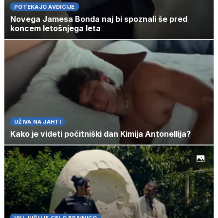
POTEKAJO AVDICIJE
Novega Jamesa Bonda naj bi spoznali še pred
koncem letošnjega leta
UŽIVA NA JAHTI
Kako je videti počitniški dan Kimija Antonellija?