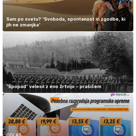
Sam po svetu? 'Svoboda, spontanost in zgodbe, ki
jih ne zmanjka'
'Spopad' velesil z eno žrtvijo – prašičem
OGLAS