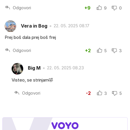
Odgovori
+9
9
0
Vera in Bog
22. 05. 2025 08.17
Prej boš dala prej boš frej
Odgovori
+2
5
3
Big M
22. 05. 2025 08.23
Visteo, se strinjam🤣
Odgovori
-2
3
5