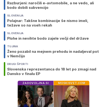
Razburjeni: naročili e-avtomobile, a ne vedo, ali
bodo dobili subvencijo
SLOVENIJA
Polajnar: Takšne kombinacije še nismo imeli,
težave so na vseh rekah
SLOVENIJA
Plohe in nevihte bodo zajele večji del države
TUJINA
Ženo pozabil na mejnem prehodu in nadaljeval pot
v Nemčijo
DRUGI ŠPORTI
Slovenska reprezentanca do 18 let po zmagi nad
Dansko v finalu EP
ZADOVOLJNA.SI
MOSKISVET.COM