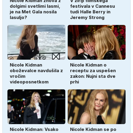
Nicole Kidman znova z
V žiriji filmskega
dolgimi svetlimi lasmi,
festivala v Cannesu
je na Met Gala nosila
tudi Halle Berry in
lasuljo?
Jeremy Strong
Nicole Kidman
Nicole Kidman o
oboževalce navdušila z
receptu za uspešen
vročim
zakon: Nujni sta dve
videoposnetkom
prhi
Nicole Kidman: Vsako
Nicole Kidman se po