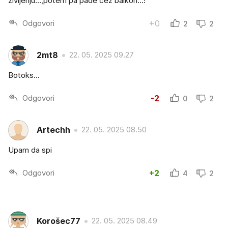
življenju…,potem pa pade čez balkon…!
Odgovori
+0
2
2
2mt8
22. 05. 2025 09.27
Botoks...
Odgovori
-2
0
2
Artechh
22. 05. 2025 08.50
Upam da spi
Odgovori
+2
4
2
Korošec77
22. 05. 2025 08.49