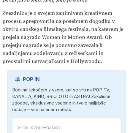
psiha pa so zelo, zelo, zelo prisotne."
Zvezdnica je o svojem zanimivem kreativnem
procesu spregovorila na posebnem dogodku v
okviru canskega filmskega festivala, na katerem je
prejela nagrado Women in Motion Award. Ob
prejetju nagrade se je ponovno zavezala k
nadaljnjemu sodelovanju z režiserkami in
preostalimi ustvarjalkami v Hollywoodu.
POP IN
Bodi na tekočem z vsem, kar se vrti na POP TV,
KANAL A, KINO, BRIO, OTO in ASTRA! Zakulisne
zgodbe, ekskluzivne vsebine in tvoje najljubše
oddaje – vse na enem mestu.