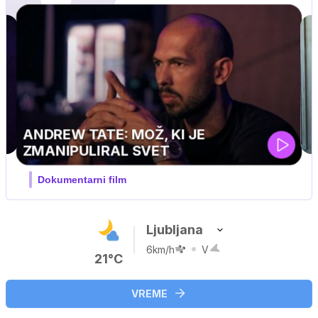
J PRIJATELJ PINGVIN
Film meseca / družinski, pustolovski
Ljubljana
6km/h
V
21°C
VREME