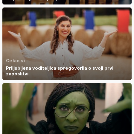
Cekin.si
Priljubljena voditeljica spregovorila o svoji prvi
zaposlitvi