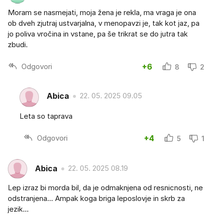
Moram se nasmejati, moja žena je rekla, ma vraga je ona
ob dveh zjutraj ustvarjalna, v menopavzi je, tak kot jaz, pa
jo poliva vročina in vstane, pa še trikrat se do jutra tak
zbudi.
Odgovori
+6
8
2
Abica
22. 05. 2025 09.05
Leta so taprava
Odgovori
+4
5
1
Abica
22. 05. 2025 08.19
Lep izraz bi morda bil, da je odmaknjena od resnicnosti, ne
odstranjena... Ampak koga briga leposlovje in skrb za
jezik...