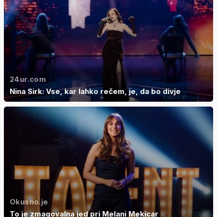
24ur.com
Nina Sirk: Vse, kar lahko rečem, je, da bo divje
Okusno.je
To je zmagovalna jed pri Melani Mekicar