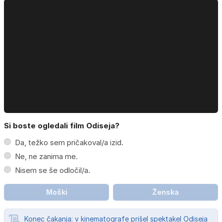
Si boste ogledali film Odiseja?
Da, težko sem pričakoval/a izid.
Ne, ne zanima me.
Nisem se še odločil/a.
Moški
Ženska
Konec čakanja: v kinematografe prišel spektakel Odiseja