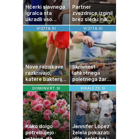
Hčerki slavnega
Partner
igralca sta
zvezdnice izginil
ukradli vso
brez sledu: nikoli
pozornost
ga niso našli,
VIZITA.SI
VIZITA.SI
nato je prišla še
ena tragedija
Nove raziskave
Skrivnost
razkrivajo,
lahkotnega
katere bakterije
poletnega žara,
na koži privlačijo
po katerem ne
DOMINVRT.SI
BIBALEZE.SI
komarje
boste
potrebovali
popoldanskega
spanca
Kako dolgo
Jennifer Lopez
potrebujejo
želela pokazati
vrtnice, da
idilo, splet pa je