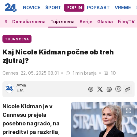
NOVICE
ŠPORT
POP IN
POPKAST
VREME
Domača scena
Tuja scena
Serije
Glasba
Film/TV
TUJA SCENA
Kaj Nicole Kidman počne ob treh
zjutraj?
Cannes, 22. 05. 2025 08.01
1 min branja
10
AVTOR:
E.M.
Nicole Kidman je v
Cannesu prejela
posebno nagrado, na
prireditvi pa razkrila,