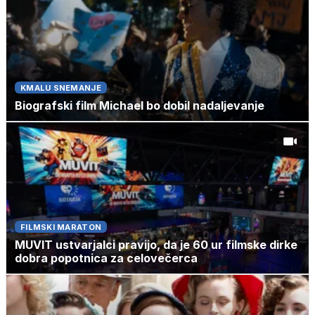
KMALU SNEMANJE
Biografski film Michael bo dobil nadaljevanje
FILMSKI MARATON
MUVIT ustvarjalci pravijo, da je 60 ur filmske dirke
dobra popotnica za celovečerca