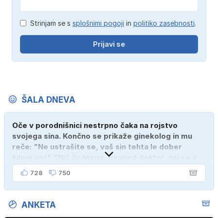
Strinjam se s
splošnimi pogoji
in
politiko zasebnosti
.
Prijavi se
ŠALA DNEVA
Oče v porodnišnici nestrpno čaka na rojstvo
svojega sina. Končno se prikaže ginekolog in mu
reče: "Ne ustrašite se, vaš sin tehta le dober
kilogram!" "Nič čudnega, gospod doktor, saj se z
ženo poznava šele tri mesece."
728
750
ANKETA