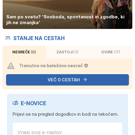
Sam po svetu? 'Svoboda, spontanost in zgodbe, ki
jih ne zmanjka'
STANJE NA CESTAH
NESREČE
(0)
ZASTOJI
(1)
OVIRE
(17)
Trenutno ne beležimo nesreč 😎
VEČ O CESTAH
E-NOVICE
Prijavi se na pregled dogodkov in bodi na tekočem.