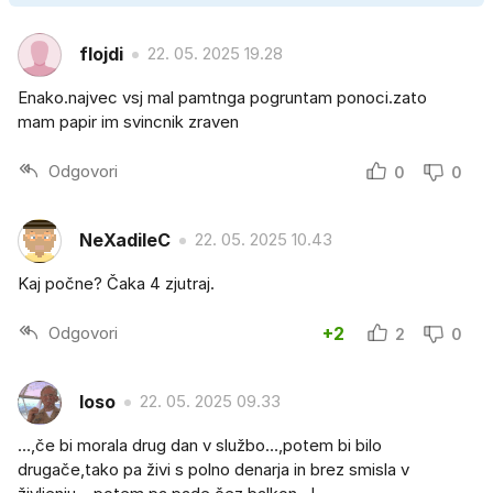
flojdi
22. 05. 2025 19.28
Enako.najvec vsj mal pamtnga pogruntam ponoci.zato
mam papir im svincnik zraven
Odgovori
0
0
NeXadileC
22. 05. 2025 10.43
Kaj počne? Čaka 4 zjutraj.
Odgovori
+2
2
0
loso
22. 05. 2025 09.33
…,če bi morala drug dan v službo…,potem bi bilo
drugače,tako pa živi s polno denarja in brez smisla v