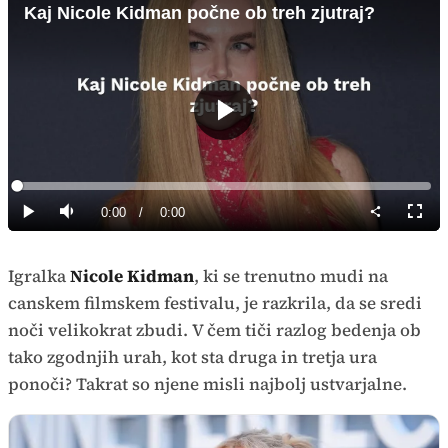
Kaj Nicole Kidman počne ob treh zjutraj?
Predvajaj
Loaded
:
0%
Current
0:00
/
Duration
0:00
Predvajaj
Tiho
Celoz
način
Time
Igralka
Nicole Kidman
, ki se trenutno mudi na
canskem filmskem festivalu, je razkrila, da se sredi
noči velikokrat zbudi. V čem tiči razlog bedenja ob
tako zgodnjih urah, kot sta druga in tretja ura
ponoči? Takrat so njene misli najbolj ustvarjalne.