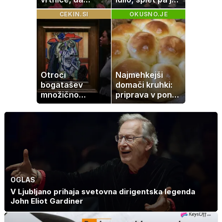
zrastejo? Vse o
razburila ena
CEKIN.SI
OKUSNO.JE
rasti, cvetenju in
stvar
negi vrtnic
Otroci
Najmehkejši
bogatašev
domači kruhki:
množično
priprava v ponvi
prodajajo
je trik za popoln
družinske
rezultat
zbirke: raje imajo
denar kot
umetnine
OGLAS
V Ljubljano prihaja svetovna dirigentska legenda
John Eliot Gardiner