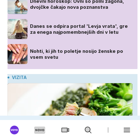
Dnevni horoskop: Ovni so polni zagona,
dvojčke čakajo nova poznanstva
Danes se odpira portal 'Levja vrata', gre
za enega najpomembnejših dni v letu
Nohti, ki jih to poletje nosijo ženske po
vsem svetu
VIZITA