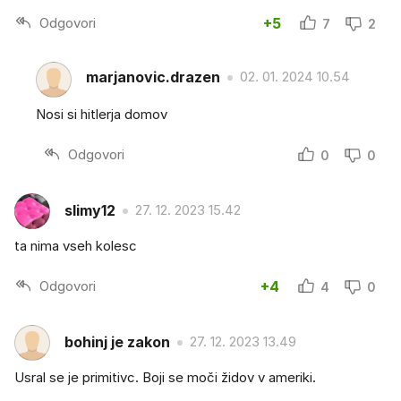
Odgovori
+5
7
2
marjanovic.drazen
02. 01. 2024 10.54
Nosi si hitlerja domov
Odgovori
0
0
slimy12
27. 12. 2023 15.42
ta nima vseh kolesc
Odgovori
+4
4
0
bohinj je zakon
27. 12. 2023 13.49
Usral se je primitivc. Boji se moči židov v ameriki.