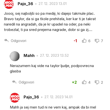
Pajo_36
27. 12. 2023 13.01
Joooj, sej najboljši so pa mediji, ki dajejo takmule plac.
Bravo taylor, da si ga tkole prehitela, ker kar ti je takrat
naredil na angradah, da je kr upadel na oder, pa neki
trobezlal, ti pa sred prejema nagrade, dobr si ga zj....
Odgovori
-1
6
7
Mahh
27. 12. 2023 13.52
Nerazumem kaj vide na taylor ljudje, podpovrecna
glasba
Odgovori
+2
4
2
Pajo_36
27. 12. 2023 14.01
Mahh ja sej men tud ni ne vem kaj, ampak da bi mel