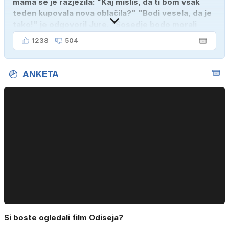
mama se je razjezila: "Kaj misliš, da ti bom vsak
teden kupovala nova oblačila?" "Bodi vesela, da je
tako!" je odgovoril Jure. "Sosedje bodo morali
kupiti novega sina, tako sem ga prebutal!"
1238
504
ANKETA
Si boste ogledali film Odiseja?