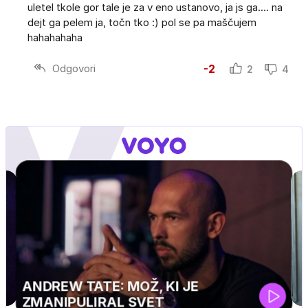
uletel tkole gor tale je za v eno ustanovo, ja js ga.... na
dejt ga pelem ja, točn tko :) pol se pa maščujem
hahahahaha
Odgovori
-2
2
4
MOJ PRIJATELJ PINGVIN