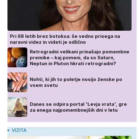
Pri 68 letih brez botoksa: še vedno prisega na
naravni videz in videti je odlično
Retrogradni velikani prinašajo pomembne
premike – kaj pomeni, da so Saturn,
Neptun in Pluton hkrati retrogradni?
Nohti, ki jih to poletje nosijo ženske po
vsem svetu
Danes se odpira portal 'Levja vrata', gre
za enega najpomembnejših dni v letu
VIZITA