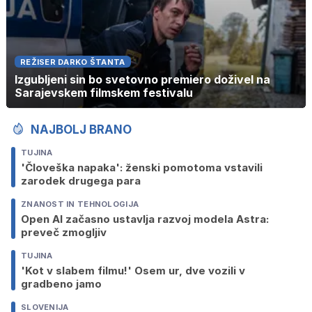
REŽISER DARKO ŠTANTA
Izgubljeni sin bo svetovno premiero doživel na
Sarajevskem filmskem festivalu
NAJBOLJ BRANO
TUJINA
'Človeška napaka': ženski pomotoma vstavili
zarodek drugega para
ZNANOST IN TEHNOLOGIJA
Open AI začasno ustavlja razvoj modela Astra:
preveč zmogljiv
TUJINA
'Kot v slabem filmu!' Osem ur, dve vozili v
gradbeno jamo
SLOVENIJA