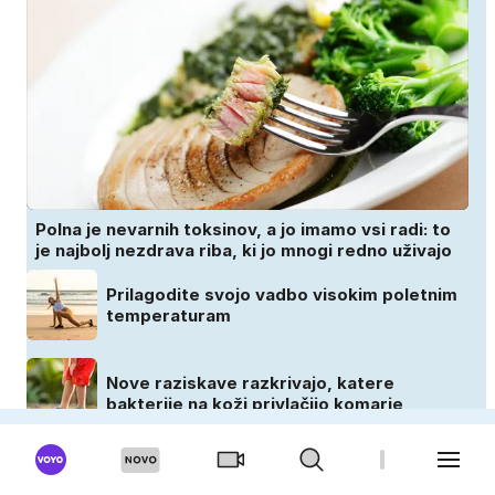
Polna je nevarnih toksinov, a jo imamo vsi radi: to
je najbolj nezdrava riba, ki jo mnogi redno uživajo
Prilagodite svojo vadbo visokim poletnim
temperaturam
Nove raziskave razkrivajo, katere
bakterije na koži privlačijo komarje
Občutljiva koža in sonce: kako se zaščititi
pred UV-žarki brez draženja