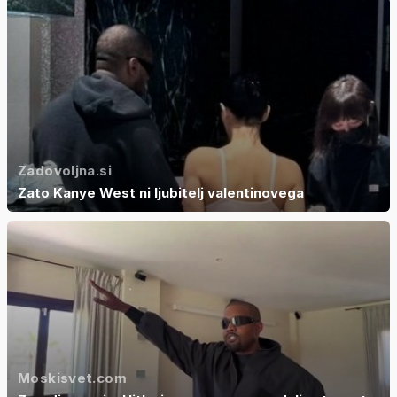
Zadovoljna.si
Zato Kanye West ni ljubitelj valentinovega
Moskisvet.com