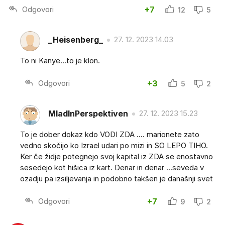
Odgovori
+7
12
5
_Heisenberg_
27. 12. 2023 14.03
To ni Kanye...to je klon.
Odgovori
+3
5
2
MladInPerspektiven
27. 12. 2023 15.23
To je dober dokaz kdo VODI ZDA .... marionete zato
vedno skočijo ko Izrael udari po mizi in SO LEPO TIHO.
Ker če židje potegnejo svoj kapital iz ZDA se enostavno
sesedejo kot hišica iz kart. Denar in denar ...seveda v
ozadju pa izsiljevanja in podobno takšen je današnji svet
Odgovori
+7
9
2