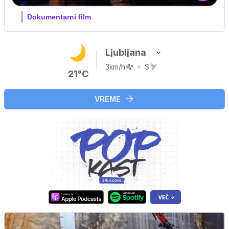
Film meseca / družinski, pustolovski
Ljubljana
3km/h
S
21°C
VREME