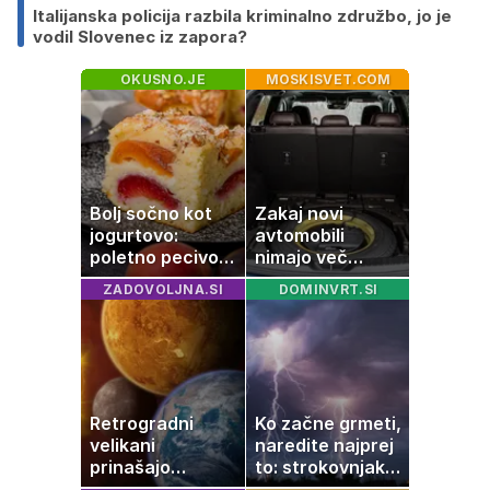
Italijanska policija razbila kriminalno združbo, jo je
vodil Slovenec iz zapora?
OKUSNO.JE
MOSKISVET.COM
Bolj sočno kot
Zakaj novi
jogurtovo:
avtomobili
poletno pecivo,
nimajo več
ki vedno uspe
rezervne gume?
ZADOVOLJNA.SI
DOMINVRT.SI
Retrogradni
Ko začne grmeti,
velikani
naredite najprej
prinašajo
to: strokovnjaki
pomembne
opozarjajo na