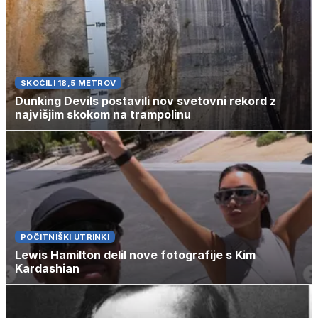
SKOČILI 18,5 METROV
Dunking Devils postavili nov svetovni rekord z
najvišjim skokom na trampolinu
POČITNIŠKI UTRINKI
Lewis Hamilton delil nove fotografije s Kim
Kardashian