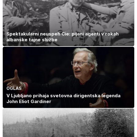
uživajo
Spektakularni neuspeh Cie: pijani agenti v rokah
albanske tajne službe
OGLAS
V Ljubljano prihaja svetovna dirigentska legenda
John Eliot Gardiner