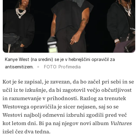
Kanye West (na sredini) se je v hebrejščini opravičil za
antisemitizem.
FOTO: Profimedia
Kot je še zapisal, je zavezan, da bo začel pri sebi in se
učil iz te izkušnje, da bi zagotovil večjo občutljivost
in razumevanje v prihodnosti. Razlog za trenutek
Westovega opravičila je sicer nejasen, saj so se
Westovi najbolj odmevni izbruhi zgodili pred več
kot letom dni. Bi pa naj njegov novi album
Vultures
izšel čez dva tedna.