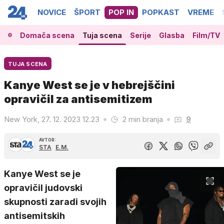
NOVICE
ŠPORT
POP IN
POPKAST
VREME
Domača scena
Tuja scena
Serije
Glasba
Film/TV
TUJA SCENA
Kanye West se je v hebrejščini
opravičil za antisemitizem
New York, 27. 12. 2023 12.23
2 min branja
9
AVTOR:
STA
E.M.
Kanye West se je
opravičil judovski
skupnosti zaradi svojih
antisemitskih