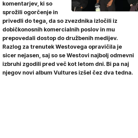
komentarjev, ki so
sprožili ogorčenje in
privedli do tega, da so zvezdnika izločili iz
dobičkonosnih komercialnih poslov in mu
prepovedali dostop do družbenih medijev.
Razlog za trenutek Westovega opravičila je
sicer nejasen, saj so se Westovi najbolj odmevni
izbruhi zgodili pred več kot letom dni. Bi pa naj
njegov novi album Vultures izšel čez dva tedna.