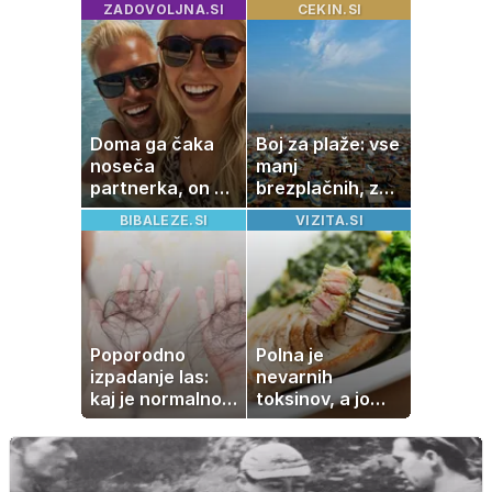
ZADOVOLJNA.SI
CEKIN.SI
premike – kaj
pogosto napako
pomeni, da so
Saturn, Neptun
in Pluton hkrati
retrogradni?
Doma ga čaka
Boj za plaže: vse
noseča
manj
partnerka, on pa
brezplačnih, za
dopustuje z
ležalnik in
BIBALEZE.SI
VIZITA.SI
drugo
senčnik tudi več
kot 40 evrov
Poporodno
Polna je
izpadanje las:
nevarnih
kaj je normalno
toksinov, a jo
in kako si
imamo vsi radi:
pomagati
to je najbolj
nezdrava riba, ki
jo mnogi redno