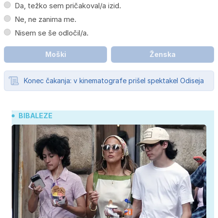
Da, težko sem pričakoval/a izid.
Ne, ne zanima me.
Nisem se še odločil/a.
Moški
Ženska
Konec čakanja: v kinematografe prišel spektakel Odiseja
BIBALEZE