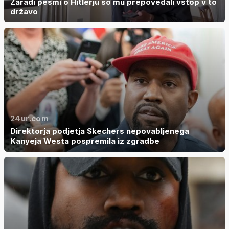
Zaradi pesmi o Hitlerju so mu prepovedali vstop v to
državo
24ur.com
Direktorja podjetja Skechers nepovabljenega
Kanyeja Westa pospremila iz zgradbe