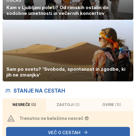
OGLAS
Kam v Ljubljani poleti? Od rimskih ostalin do
sodobne umetnosti in večernih koncertov
Sam po svetu? 'Svoboda, spontanost in zgodbe, ki
jih ne zmanjka'
STANJE NA CESTAH
NESREČE
(0)
ZASTOJI
(0)
OVIRE
(15)
Trenutno ne beležimo nesreč 😎
VEČ O CESTAH