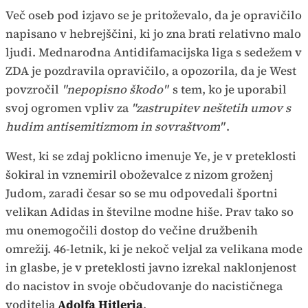
Več oseb pod izjavo se je pritoževalo, da je opravičilo
napisano v hebrejščini, ki jo zna brati relativno malo
ljudi. Mednarodna Antidifamacijska liga s sedežem v
ZDA je pozdravila opravičilo, a opozorila, da je West
povzročil
"nepopisno škodo"
s tem, ko je uporabil
svoj ogromen vpliv za
"zastrupitev neštetih umov s
hudim antisemitizmom in sovraštvom"
.
West, ki se zdaj poklicno imenuje Ye, je v preteklosti
šokiral in vznemiril oboževalce z nizom groženj
Judom, zaradi česar so se mu odpovedali športni
velikan Adidas in številne modne hiše. Prav tako so
mu onemogočili dostop do večine družbenih
omrežij. 46-letnik, ki je nekoč veljal za velikana mode
in glasbe, je v preteklosti javno izrekal naklonjenost
do nacistov in svoje občudovanje do nacističnega
voditelja
Adolfa Hitlerja
.