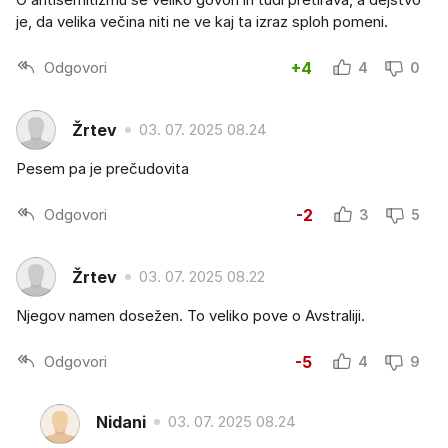
je, da velika večina niti ne ve kaj ta izraz sploh pomeni.
Odgovori
+4
4
0
Žrtev
03. 07. 2025 08.24
Pesem pa je prečudovita
Odgovori
-2
3
5
Žrtev
03. 07. 2025 08.22
Njegov namen dosežen. To veliko pove o Avstraliji.
Odgovori
-5
4
9
Nidani
03. 07. 2025 08.24