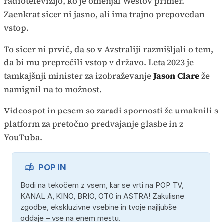
radiotelevizijo, ko je omenjal Westov primer.
Zaenkrat sicer ni jasno, ali ima trajno prepovedan
vstop.
To sicer ni prvič, da so v Avstraliji razmišljali o tem,
da bi mu preprečili vstop v državo. Leta 2023 je
tamkajšnji minister za izobraževanje
Jason Clare
že
namignil na to možnost.
Videospot in pesem so zaradi spornosti že umaknili s
platform za pretočno predvajanje glasbe in z
YouTuba.
POP IN
Bodi na tekočem z vsem, kar se vrti na POP TV,
KANAL A, KINO, BRIO, OTO in ASTRA! Zakulisne
zgodbe, ekskluzivne vsebine in tvoje najljubše
oddaje – vse na enem mestu.