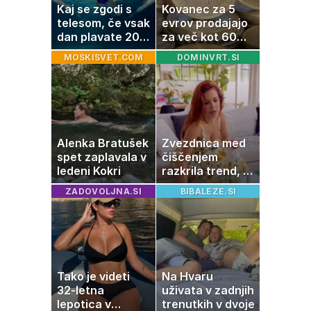
Kaj se zgodi s
Kovanec za 5
telesom, če vsak
evrov prodajajo
dan plavate 20
za več kot 60
minut? Učinki, ki
evrov: navijači in
MOSKISVET.COM
DOMINVRT.SI
jih morda ne
zbiratelji ga že
pričakujete
iščejo
Alenka Bratušek
Zvezdnica med
spet zaplavala v
čiščenjem
ledeni Kokri
razkrila trend, ki
osvaja sodobne
ZADOVOLJNA.SI
BIBALEZE.SI
domove
Tako je videti
Na Hvaru
32-letna
uživata v zadnjih
lepotica v
trenutkih v dvoje