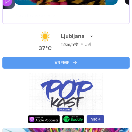
DOSJE JARAK
3. sezona dokumentarne serije
Ljubljana
12km/h
J
37°C
VREME