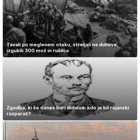
Tavali po meglenem otoku, streljali na duhove,
izgubili 300 mož in rušilca
Zgodba, ki še danes buri duhove: kdo je bil rojanski
razparač?