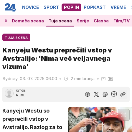
NOVICE
ŠPORT
POP IN
POPKAST
VREME
Domača scena
Tuja scena
Serije
Glasba
Film/TV
TUJA SCENA
Kanyeju Westu preprečili vstop v
Avstralijo: 'Nima več veljavnega
vizuma'
Sydney, 03. 07. 2025 06.00
2 min branja
16
AVTOR:
R. M.
Kanyeju Westu so
preprečili vstop v
Avstralijo. Razlog za to