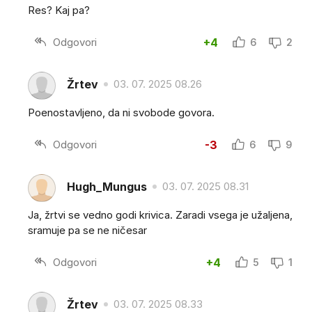
Res? Kaj pa?
Odgovori
+4
6
2
Žrtev
03. 07. 2025 08.26
Poenostavljeno, da ni svobode govora.
Odgovori
-3
6
9
Hugh_Mungus
03. 07. 2025 08.31
Ja, žrtvi se vedno godi krivica. Zaradi vsega je užaljena,
sramuje pa se ne ničesar
Odgovori
+4
5
1
Žrtev
03. 07. 2025 08.33