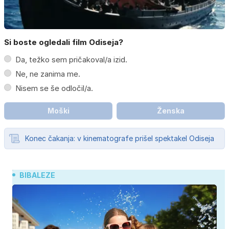
Si boste ogledali film Odiseja?
Da, težko sem pričakoval/a izid.
Ne, ne zanima me.
Nisem se še odločil/a.
Moški
Ženska
Konec čakanja: v kinematografe prišel spektakel Odiseja
BIBALEZE