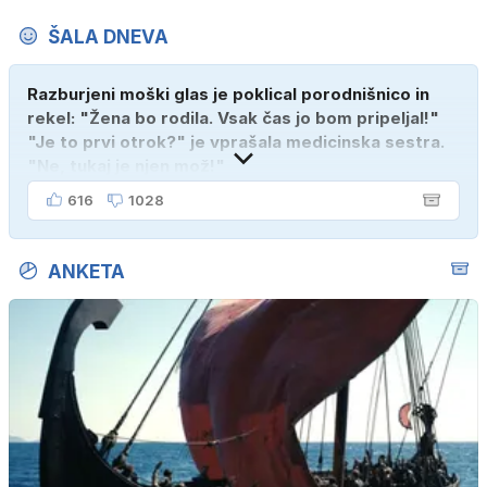
ŠALA DNEVA
Razburjeni moški glas je poklical porodnišnico in
rekel: "Žena bo rodila. Vsak čas jo bom pripeljal!"
"Je to prvi otrok?" je vprašala medicinska sestra.
"Ne, tukaj je njen mož!"
616
1028
ANKETA