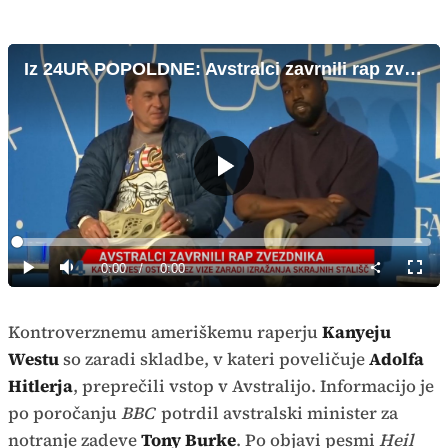
Iz 24UR POPOLDNE: Avstralci zavrnili rap zvezdnika
Predvajaj
Loaded
:
0%
Current
0:00
/
Duration
0:00
Predvajaj
Tiho
Celoz
način
Time
Kontroverznemu ameriškemu raperju
Kanyeju
Westu
so zaradi skladbe, v kateri poveličuje
Adolfa
Hitlerja
, preprečili vstop v Avstralijo. Informacijo je
po poročanju
BBC
potrdil avstralski minister za
notranje zadeve
Tony Burke
. Po objavi pesmi
Heil