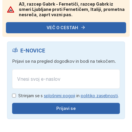
A3, razcep Gabrk - Fernetiči, razcep Gabrk iz
smeri Ljubljane proti Fernetičem, Italiji, prometna
nesreča, zaprt vozni pas.
VEČ O CESTAH
E-NOVICE
Prijavi se na pregled dogodkov in bodi na tekočem.
Strinjam se s
splošnimi pogoji
in
politiko zasebnosti
.
Prijavi se