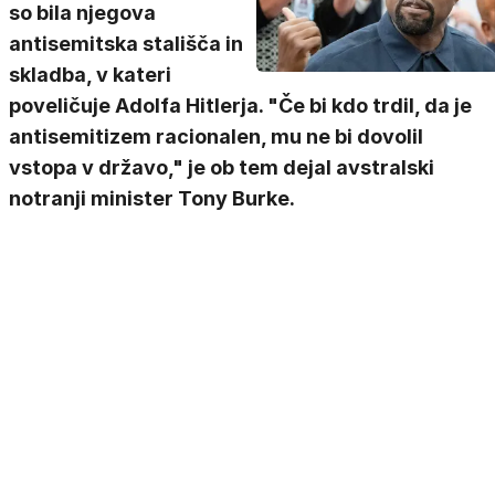
so bila njegova
antisemitska stališča in
skladba, v kateri
poveličuje Adolfa Hitlerja. "Če bi kdo trdil, da je
antisemitizem racionalen, mu ne bi dovolil
vstopa v državo," je ob tem dejal avstralski
notranji minister Tony Burke.