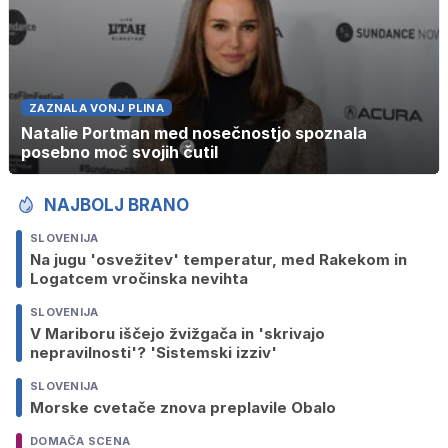
ZAZNALA VONJ PLINA
Natalie Portman med nosečnostjo spoznala
posebno moč svojih čutil
NAJBOLJ BRANO
SLOVENIJA
Na jugu 'osvežitev' temperatur, med Rakekom in
Logatcem vročinska nevihta
SLOVENIJA
V Mariboru iščejo žvižgača in 'skrivajo
nepravilnosti'? 'Sistemski izziv'
SLOVENIJA
Morske cvetače znova preplavile Obalo
DOMAČA SCENA