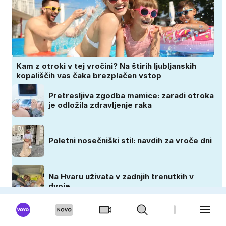
Kam z otroki v tej vročini? Na štirih ljubljanskih
kopališčih vas čaka brezplačen vstop
Pretresljiva zgodba mamice: zaradi otroka
je odložila zdravljenje raka
Poletni nosečniški stil: navdih za vroče dni
Na Hvaru uživata v zadnjih trenutkih v
dvoje
ZADOVOLJNA