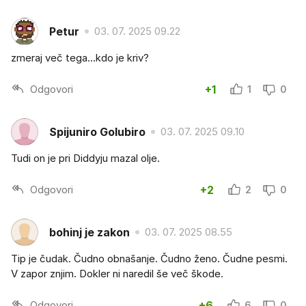
Petur
03. 07. 2025 09.22
zmeraj več tega...kdo je kriv?
Odgovori
+1
1
0
Spijuniro Golubiro
03. 07. 2025 09.10
Tudi on je pri Diddyju mazal olje.
Odgovori
+2
2
0
bohinj je zakon
03. 07. 2025 08.55
Tip je čudak. Čudno obnašanje. Čudno ženo. Čudne pesmi.
V zapor znjim. Dokler ni naredil še več škode.
Odgovori
+6
6
0