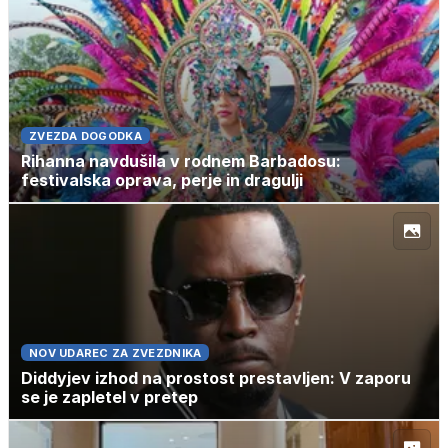
ZVEZDA DOGODKA
Rihanna navdušila v rodnem Barbadosu:
festivalska oprava, perje in dragulji
NOV UDAREC ZA ZVEZDNIKA
Diddyjev izhod na prostost prestavljen: V zaporu
se je zapletel v pretep