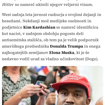
Hitler
so namreč ukinili njegov veljavni vizum.
West zadnja leta javnost razburja s svojimi dejanji in
besedami. Nekdanji mož medijske osebnosti in
podjetnice
Kim Kardashian
se namreč identificira
kot nacist, v zadnjem obdobju pogosto deli
antisemitska stališča, ob tem pa je velik podpornik
ameriškega predsednika
Donalda Trumpa
in enega
najbogatejših zemljanov
Elona Muska
, ki je še
nedavno vodil urad za vladno učinkovitost (Doge).