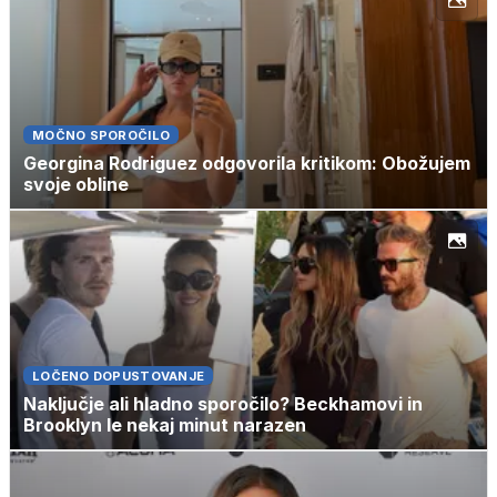
MOČNO SPOROČILO
Georgina Rodriguez odgovorila kritikom: Obožujem
svoje obline
LOČENO DOPUSTOVANJE
Naključje ali hladno sporočilo? Beckhamovi in
Brooklyn le nekaj minut narazen