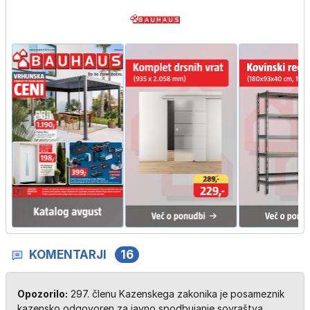
KOMENTARJI
16
Opozorilo:
297. členu Kazenskega zakonika je posameznik
kazensko odgovoren za javno spodbujanje sovraštva,