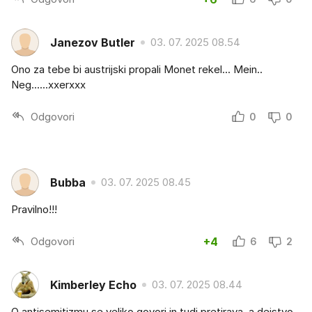
Janezov Butler
03. 07. 2025 08.54
Ono za tebe bi austrijski propali Monet rekel... Mein..
Neg......xxerxxx
Odgovori
0
0
Bubba
03. 07. 2025 08.45
Pravilno!!!
Odgovori
+4
6
2
Kimberley Echo
03. 07. 2025 08.44
O antisemitizmu se veliko govori in tudi pretirava, a dejstvo