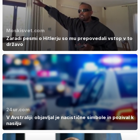
Moskisvet.com
Zaradi pesmi o Hitlerju so mu prepovedali vstop v to
državo
24ur.com
V Avstraliji: objavljal je nacistične simbole in pozival k
nasilju