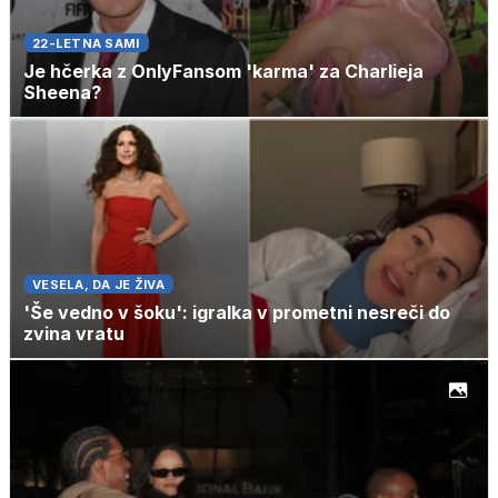
22-LETNA SAMI
Je hčerka z OnlyFansom 'karma' za Charlieja
Sheena?
VESELA, DA JE ŽIVA
'Še vedno v šoku': igralka v prometni nesreči do
zvina vratu