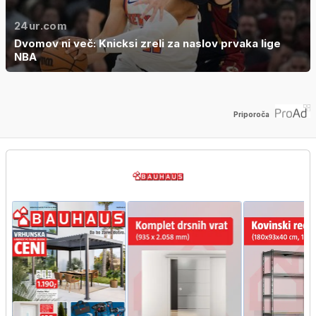
24ur.com
Dvomov ni več: Knicksi zreli za naslov prvaka lige
NBA
Priporoča