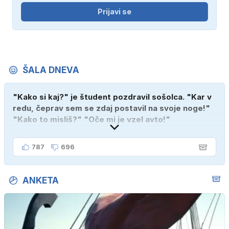
Prijavi se
ŠALA DNEVA
"Kako si kaj?" je študent pozdravil sošolca. "Kar v
redu, čeprav sem se zdaj postavil na svoje noge!"
"Kako to misliš?" "Oče mi je vzel avto!"
787
696
ANKETA