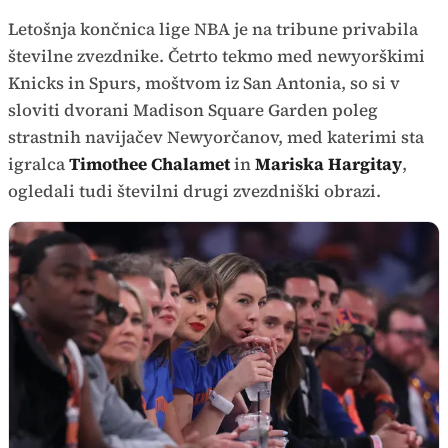
Letošnja končnica lige NBA je na tribune privabila
številne zvezdnike. Četrto tekmo med newyorškimi
Knicks in Spurs, moštvom iz San Antonia, so si v
sloviti dvorani Madison Square Garden poleg
strastnih navijačev Newyorčanov, med katerimi sta
igralca
Timothee Chalamet
in
Mariska Hargitay
,
ogledali tudi številni drugi zvezdniški obrazi.