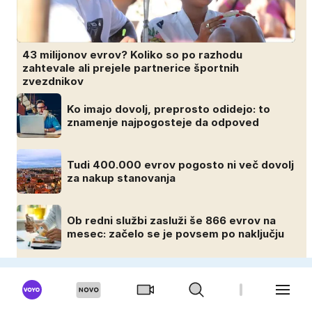
43 milijonov evrov? Koliko so po razhodu
zahtevale ali prejele partnerice športnih
zvezdnikov
Ko imajo dovolj, preprosto odidejo: to
znamenje najpogosteje da odpoved
Tudi 400.000 evrov pogosto ni več dovolj
za nakup stanovanja
Ob redni službi zasluži še 866 evrov na
mesec: začelo se je povsem po naključju
MOSKISVET