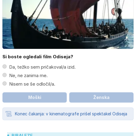
Si boste ogledali film Odiseja?
Da, težko sem pričakoval/a izid.
Ne, ne zanima me.
Nisem se še odločil/a.
Moški
Ženska
Konec čakanja: v kinematografe prišel spektakel Odiseja
BIBALEZE