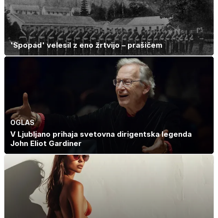
'Spopad' velesil z eno žrtvijo – prašičem
OGLAS
V Ljubljano prihaja svetovna dirigentska legenda
John Eliot Gardiner