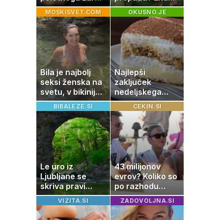
po katerem ne
napaka lahko
MOSKISVET.COM
OKUSNO.JE
boste
uniči rastline –
potrebovali
tako jih rešite
popoldanskega
spanca
Bila je najbolj
Najlepši
seksi ženska na
zaključek
svetu, v bikiniju
nedeljskega
znova navdušila
kosila: 8 sladic
BIBALEZE.SI
CEKIN.SI
brez peke, ki se
jih vsi veselijo
Le uro iz
43 milijonov
Ljubljane se
evrov? Koliko so
skriva pravi
po razhodu
naravni čudež:
zahtevale ali
VIZITA.SI
ZADOVOLJNA.SI
izlet, ki bo
prejele
navdušil otroke
partnerice