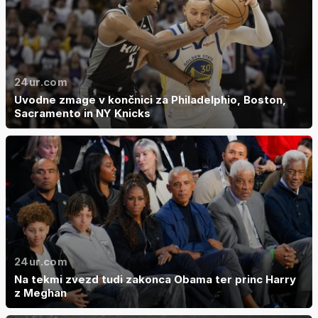
24ur.com
Uvodne zmage v končnici za Philadelphio, Boston,
Sacramento in NY Knicks
24ur.com
Na tekmi zvezd tudi zakonca Obama ter princ Harry
z Meghan