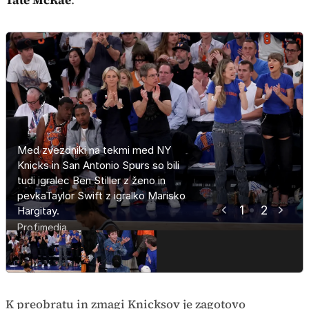
Tate McRae
.
Med zvezdniki na tekmi med NY
Hollywoodski igralec Timothee
Knicks in San Antonio Spurs so bili
Chalamet, ki je znan po franšizi
tudi igralec Ben Stiller z ženo in
Dune.
pevkaTaylor Swift z igralko Marisko
1
2
Hargitay.
Profimedia
Profimedia
K preobratu in zmagi Knicksov je zagotovo