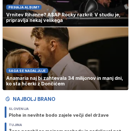
PRIHAJA ALBUM?
Vrnitev Rihanne? A$AP Rocky razkril: V studiu je,
pripravlja nekaj velikega
SAGA SE NADALJUJE
Anamaria naj bi zahtevala 34 milijonov in manj dni,
ko sta hčerki z Dončićem
NAJBOLJ BRANO
SLOVENIJA
Plohe in nevihte bodo zajele večji del države
TUJINA