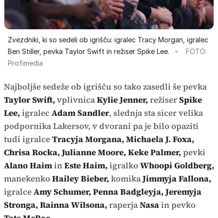
Zvezdniki, ki so sedeli ob igrišču: igralec Tracy Morgan, igralec
Ben Stiller, pevka Taylor Swift in režiser Spike Lee.
FOTO:
Profimedia
Najboljše sedeže ob igrišču so tako zasedli še pevka
Taylor Swift,
vplivnica
Kylie Jenner,
režiser
Spike
Lee,
igralec
Adam Sandler
, slednja sta sicer velika
podpornika Lakersov, v dvorani pa je bilo opaziti
tudi igralce
Tracyja Morgana, Michaela J. Foxa,
Chrisa Rocka, Julianne Moore, Keke Palmer,
pevki
Alano Haim
in
Este Haim,
igralko
Whoopi Goldberg,
manekenko
Hailey Bieber,
komika
Jimmyja Fallona,
igralce
Amy Schumer, Penna Badgleyja, Jeremyja
Stronga, Rainna Wilsona,
raperja
Nasa
in pevko