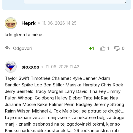
Heprk
11. 06. 2026 14.25
kdo gleda ta cirkus
Odgovori
+1
1
0
sioxxos
11. 06. 2026 11.42
Taylor Swift Timothée Chalamet Kylie Jenner Adam
Sandler Spike Lee Ben Stiller Mariska Hargitay Chris Rock
Jerry Seinfeld Tracy Morgan Larry David Tina Fey Jimmy
Fallon Whoopi Goldberg Hailey Bieber Tate McRae Nas
Julianne Moore Keke Palmer Penn Badgley Jeremy Strong
Rainn Wilson Michael J. Fox Malo bolj se potrudite drugič...
to je seznam več ali manj vseh - za nekatere bolj, za druge
manj - znanih osebnosti na tej zgodovinski tekmi, kjer so
Knicksi nadoknadili zaostanek kar 29 točk in prišli na rob