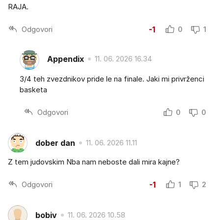
RAJA.
Odgovori
-1
0
1
Appendix
11. 06. 2026 16.34
3/4 teh zvezdnikov pride le na finale. Jaki mi privrženci
basketa
Odgovori
0
0
dober dan
11. 06. 2026 11.11
Z tem judovskim Nba nam neboste dali mira kajne?
Odgovori
-1
1
2
bobiv
11. 06. 2026 10.58