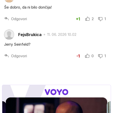
Še dobro, da ni bilo dončija!
Odgovori
+1
2
1
FejsBrukica
11. 06. 2026 10.02
Jerry Seinfeld?
Odgovori
-1
0
1