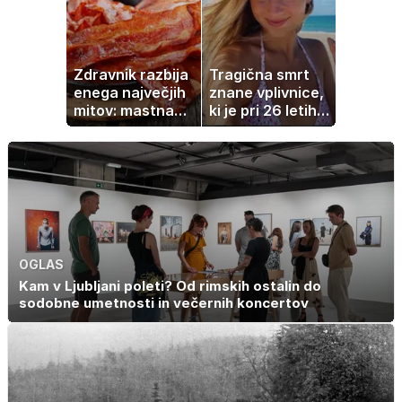
športnih
zvezdnikov
Zdravnik razbija
Tragična smrt
enega največjih
znane vplivnice,
mitov: mastna
ki je pri 26 letih
jetra ne
izgubila boj z
nastanejo zaradi
boleznijo
slanine, temveč
zaradi živila, ki
ga imamo vsi
radi
OGLAS
Kam v Ljubljani poleti? Od rimskih ostalin do
sodobne umetnosti in večernih koncertov