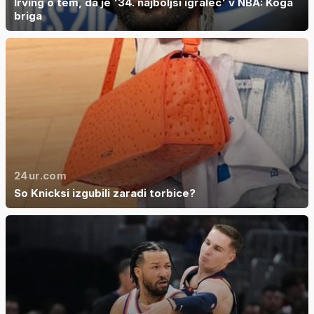
Irving o tem, da je '34. najboljši igralec' v NBA: Koga
briga
24ur.com
So Knicksi izgubili zaradi torbice?