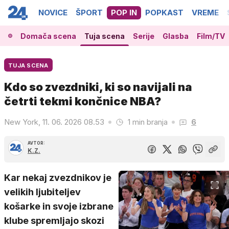
NOVICE
ŠPORT
POP IN
POPKAST
VREME
Domača scena
Tuja scena
Serije
Glasba
Film/TV
TUJA SCENA
Kdo so zvezdniki, ki so navijali na
četrti tekmi končnice NBA?
New York, 11. 06. 2026 08.53
1 min branja
6
AVTOR:
K.Z.
Kar nekaj zvezdnikov je
velikih ljubiteljev
košarke in svoje izbrane
klube spremljajo skozi