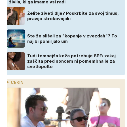
živila, ki ga imamo vsi radi
Želite živeti dlje? Poskrbite za svoj timus,
pravijo strokovnjaki
Ste že slišali za "kopanje v zvezdah"? To
naj bi pomirjalo um
Tudi temnejša koža potrebuje SPF: zakaj
zaščita pred soncem ni pomembna le za
svetlopolte
CEKIN