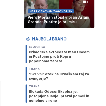
NEPRIČAKOVAN ZAGOVORNIK
Piers Morgan stopil v bran Ariani
Grande: Pustite jo pri miru
i
NAJBOLJ BRANO
SLOVENIJA
Primorska avtocesta med Uncem
in Postojno proti Kopru
popolnoma zaprta
TUJINA
'Skrivni' otok na Hrvaškem raj za
svingerje?
TUJINA
Blokada Odese: Eksplozije,
potopljene ladje, prazni pomoli in
nenehne sirene