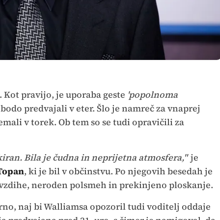
 Kot pravijo, je uporaba geste
'popolnoma
bodo predvajali v eter. Šlo je namreč za vnaprej
mali v torek. Ob tem so se tudi opravičili za
iran. Bila je čudna in neprijetna atmosfera,"
je
 Topan
, ki je bil v občinstvu. Po njegovih besedah je
i vzdihe, neroden polsmeh in prekinjeno ploskanje.
no, naj bi Walliamsa opozoril tudi voditelj oddaje