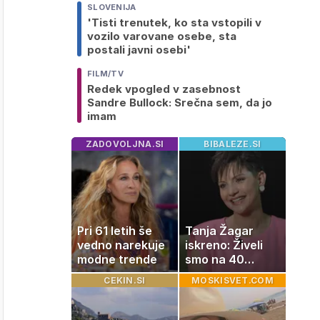
SLOVENIJA
'Tisti trenutek, ko sta vstopili v
vozilo varovane osebe, sta
postali javni osebi'
FILM/TV
Redek vpogled v zasebnost
Sandre Bullock: Srečna sem, da jo
imam
ZADOVOLJNA.SI
BIBALEZE.SI
Pri 61 letih še
Tanja Žagar
vedno narekuje
iskreno: Živeli
modne trende
smo na 40
kvadratih, a
CEKIN.SI
MOSKISVET.COM
imela sem vse,
kar otrok
potrebuje