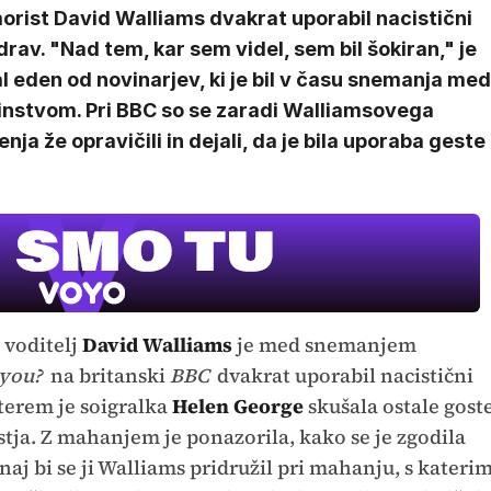
orist David Walliams dvakrat uporabil nacistični
rav. "Nad tem, kar sem videl, sem bil šokiran," je
l eden od novinarjev, ki je bil v času snemanja med
instvom. Pri BBC so se zaradi Walliamsovega
nja že opravičili in dejali, da je bila uporaba geste
 voditelj
David Walliams
je med snemanjem
 you?
na britanski
BBC
dvakrat uporabil nacistični
katerem je soigralka
Helen George
skušala ostale gost
stja. Z mahanjem je ponazorila, kako se je zgodila
j bi se ji Walliams pridružil pri mahanju, s kateri