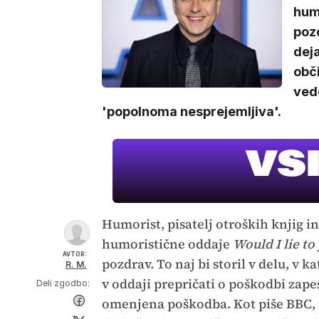
hum
pozd
deja
obč
vede
'popolnoma nesprejemljiva'.
Humorist, pisatelj otroških knjig in
humoristične oddaje
Would I lie to
AVTOR:
pozdrav. To naj bi storil v delu, v 
R. M.
v oddaji prepričati o poškodbi zape
Deli zgodbo:
omenjena poškodba. Kot piše BBC, na