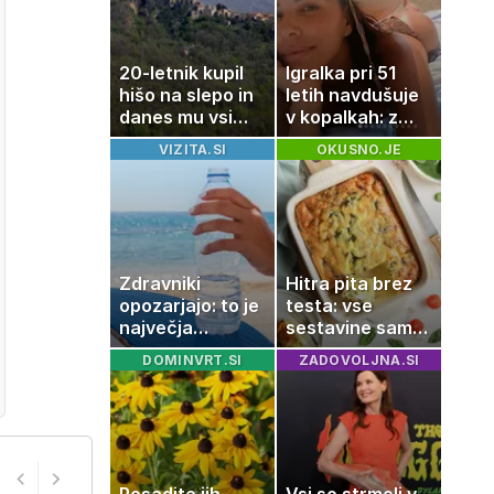
20-letnik kupil
Igralka pri 51
hišo na slepo in
letih navdušuje
danes mu vsi
v kopalkah: z
zavidajo
možem uživa v
VIZITA.SI
OKUSNO.JE
romantičnem
poletju
Zdravniki
Hitra pita brez
opozarjajo: to je
testa: vse
največja
sestavine samo
napaka, ki jo
zmešate in
DOMINVRT.SI
ZADOVOLJNA.SI
ljudje delajo med
pečica opravi
vročino
ostalo
Posadite jih
Vsi so strmeli v