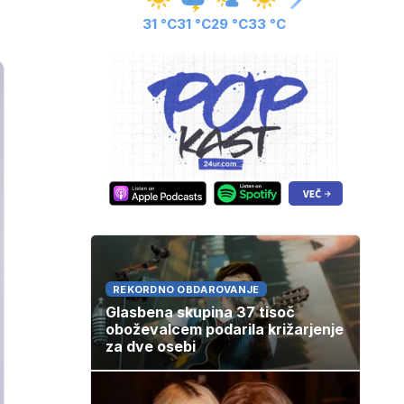
31 °C
31 °C
29 °C
33 °C
REKORDNO OBDAROVANJE
Glasbena skupina 37 tisoč
oboževalcem podarila križarjenje
za dve osebi