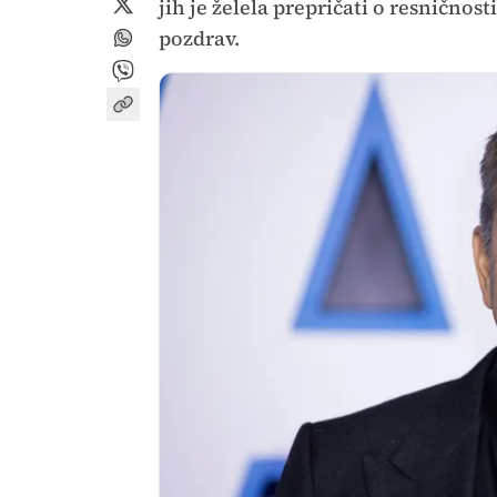
jih je želela prepričati o resničnos
pozdrav.