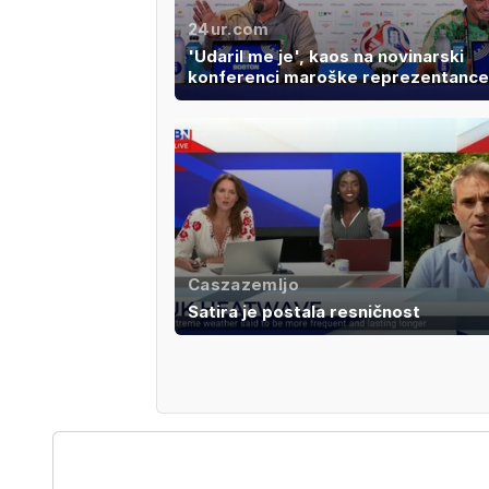
24ur.com
'Udaril me je', kaos na novinarski
konferenci maroške reprezentance
Caszazemljo
Satira je postala resničnost