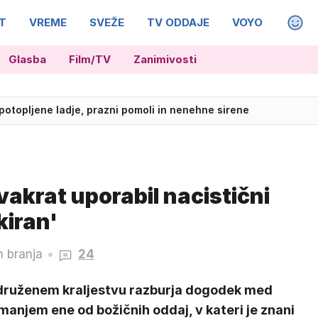
T
VREME
SVEŽE
TV ODDAJE
VOYO
MAGA
Glasba
Film/TV
Zanimivosti
s v resnici umaknila zahtevek za preživnino?
potopljene ladje, prazni pomoli in nenehne sirene
akrat uporabil nacistični
kiran'
n branja
24
druženem kraljestvu razburja dogodek med
anjem ene od božičnih oddaj, v kateri je znani