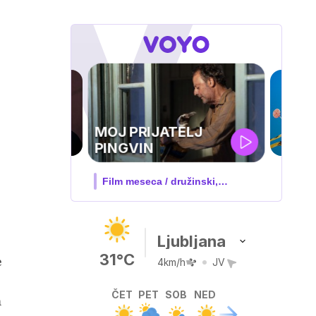
IQ 160
Nova hrvaška serija
Ljubljana
31°C
e
4km/h
JV
ČET
PET
SOB
NED
m