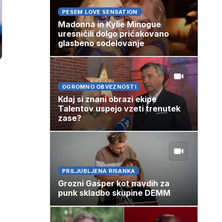
PESEM LOVE SENSATION
Madonna in Kylie Minogue
uresničili dolgo pričakovano
glasbeno sodelovanje
OGROMNO OBVEZNOSTI
Kdaj si znani obrazi ekipe
Talentov uspejo vzeti trenutek
zase?
PRILJUBLJENA RISANKA
Grozni Gašper kot navdih za
punk skladbo skupine DEMM