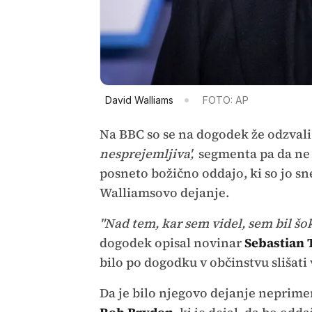
David Walliams
FOTO: AP
Na BBC so se na dogodek že odzvali.
nesprejemljiva',
segmenta pa da ne 
posneto božično oddajo, ki so jo sne
Walliamsovo dejanje.
"Nad tem, kar sem videl, sem bil šok
dogodek opisal novinar
Sebastian
bilo po dogodku v občinstvu slišat
Da je bilo njegovo dejanje neprimer