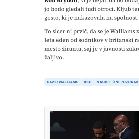
Rob Brydon
, ki je dejal, da bo odd
jo bodo gledali tudi otroci. Kljub t
gesto, ki je nakazovala na spolnost.
To sicer ni prvič, da se je Walliams 
leta eden od sodnikov v britanski ra
mesto žiranta, saj je v javnosti za
žaljivo.
DAVID WALLIAMS
BBC
NACISTIČNI POZDRAV