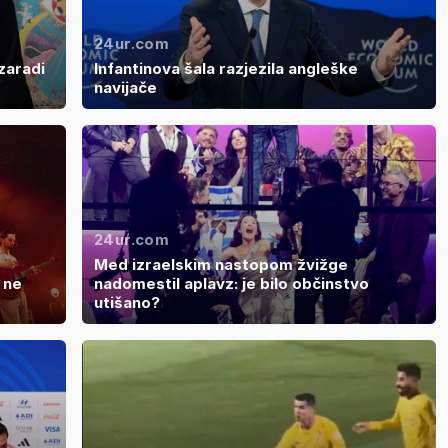
24ur.com
 zaradi
Infantinova šala razjezila angleške
navijače
24ur.com
Med izraelskim nastopom žvižge
 ne
nadomestil aplavz: je bilo občinstvo
utišano?