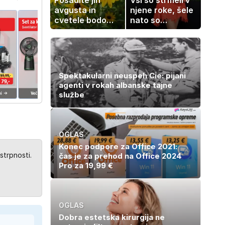
avgusta in
njene roke, šele
cvetele bodo
nato so
vse do zime
ugotovili, kaj
drži
Spektakularni neuspeh Cie: pijani
agenti v rokah albanske tajne
službe
OGLAS
Konec podpore za Office 2021:
strpnosti.
čas je za prehod na Office 2024
Pro za 19,99 €
OGLAS
Dobra estetska kirurgija ne