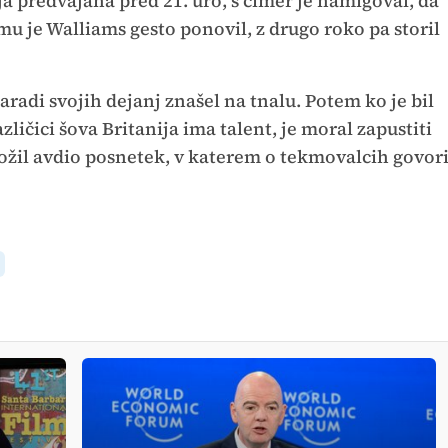
aja predvajana pred 21. uro, s čimer je namigoval, da
emu je Walliams gesto ponovil, z drugo roko pa storil
zaradi svojih dejanj znašel na tnalu. Potem ko je bil
zličici šova Britanija ima talent, je moral zapustiti
krožil avdio posnetek, v katerem o tekmovalcih govor