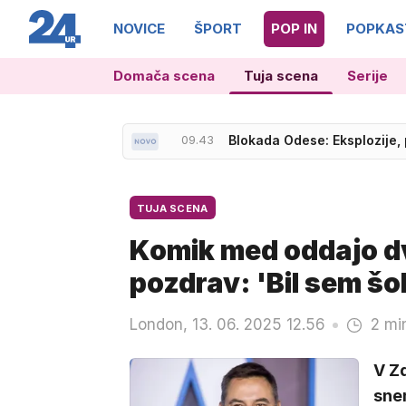
NOVICE
ŠPORT
POP IN
POPKAS
Domača scena
Tuja scena
Serije
09.53
Zakaj naj bi Anamaria Golte
09.43
Blokada Odese: Eksplozije, 
TUJA SCENA
Komik med oddajo dv
pozdrav: 'Bil sem šo
London, 13. 06. 2025 12.56
2 mi
V Z
snem