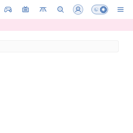
Preklopi barvni na
ZIN