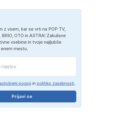
 z vsem, kar se vrti na POP TV,
 BRIO, OTO in ASTRA! Zakulisne
ivne vsebine in tvoje najljubše
a enem mestu.
splošnimi pogoji
in
politiko zasebnosti
.
Prijavi se