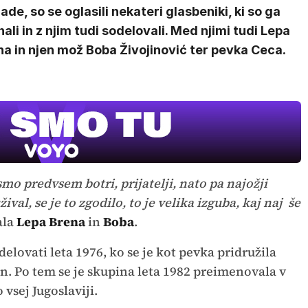
ade, so se oglasili nekateri glasbeniki, ki so ga
ali in z njim tudi sodelovali. Med njimi tudi Lepa
a in njen mož Boba Živojinović ter pevka Ceca.
 smo predvsem botri, prijatelji, nato pa najožji
ival, se je to zgodilo, to je velika izguba, kaj naj še
ala
Lepa Brena
in
Boba
.
elovati leta 1976, ko se je kot pevka pridružila
 on. Po tem se je skupina leta 1982 preimenovala v
 vsej Jugoslaviji.