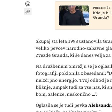
PREBERI ŠE
Kdo je bi
Granda?
Skupaj sta leta 1998 ustanovila Gra
veliko pevcev narodno-zabavne glasb
Zvezde Granda, ki še danes velja za
Na družbenem omrežju se je oglasi
fotografiji poklonila z besedami: "Dr
neizčrpno energijo. Tvoj odhod je 
bližnje, ampak tudi za vse nas, ki sm
bom, Salence, neskončno ...".
Oglasila se je tudi pevka
Aleksandra