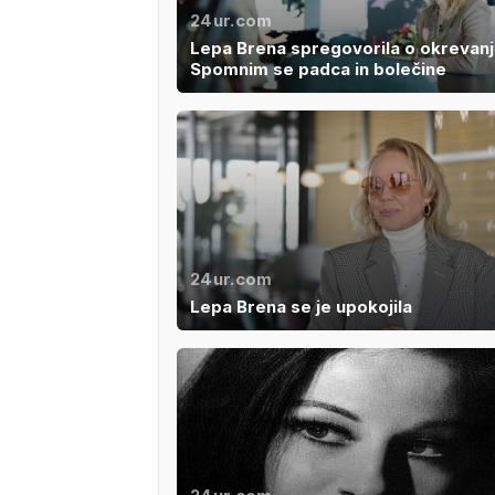
24ur.com
Lepa Brena spregovorila o okrevanj
Spomnim se padca in bolečine
24ur.com
Lepa Brena se je upokojila