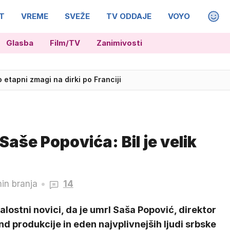
T
VREME
SVEŽE
TV ODDAJE
VOYO
MAGA
Glasba
Film/TV
Zanimivosti
o etapni zmagi na dirki po Franciji
Saše Popovića: Bil je velik
in branja
14
alostni novici, da je umrl Saša Popović, direktor
d produkcije in eden najvplivnejših ljudi srbske