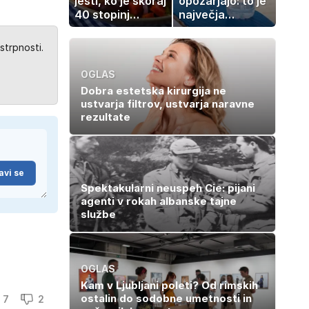
jesti, ko je skoraj
opozarjajo: to je
40 stopinj
največja
Celzija: 5 kosil
napaka, ki jo
brez prižiganja
ljudje delajo med
strpnosti.
pečice
vročino
OGLAS
Dobra estetska kirurgija ne
ustvarja filtrov, ustvarja naravne
rezultate
avi se
Spektakularni neuspeh Cie: pijani
agenti v rokah albanske tajne
službe
OGLAS
Kam v Ljubljani poleti? Od rimskih
ostalin do sodobne umetnosti in
7
2