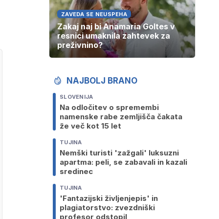
ZAVEDA SE NEUSPEHA
Zakaj naj bi Anamaria Goltes v
resnici umaknila zahtevek za
preživnino?
NAJBOLJ BRANO
SLOVENIJA
Na odločitev o spremembi
namenske rabe zemljišča čakata
že več kot 15 let
TUJINA
Nemški turisti 'zažgali' luksuzni
apartma: peli, se zabavali in kazali
sredinec
TUJINA
'Fantazijski življenjepis' in
plagiatorstvo: zvezdniški
profesor odstopil