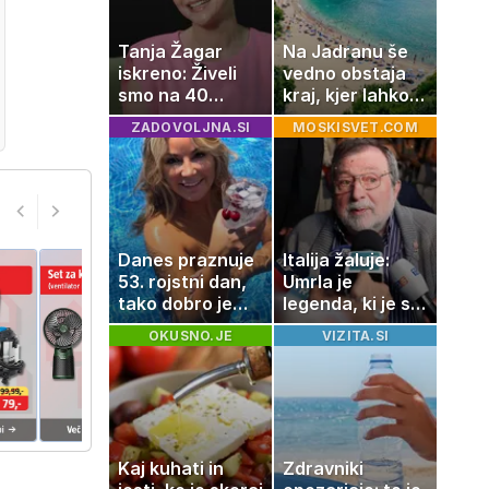
Tanja Žagar
Na Jadranu še
iskreno: Živeli
vedno obstaja
smo na 40
kraj, kjer lahko
kvadratih, a
dopustujete
ZADOVOLJNA.SI
MOSKISVET.COM
imela sem vse,
poceni:
kar otrok
nastanitev že od
potrebuje
10 evrov, kosilo
za pet evrov
Danes praznuje
Italija žaluje:
53. rojstni dan,
Umrla je
tako dobro je
legenda, ki je s
videti znana
svojimi pesmimi
OKUSNO.JE
VIZITA.SI
Slovenka
zaznamovala
Italijo
Kaj kuhati in
Zdravniki