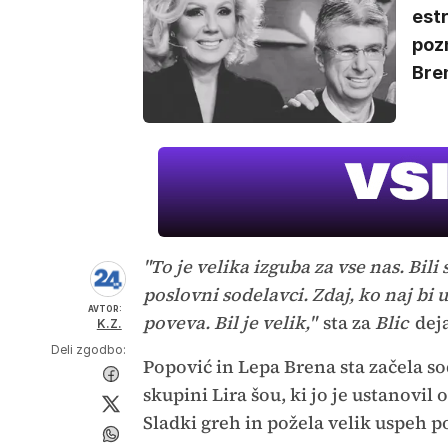
estr
pozn
Bren
"To je velika izguba za vse nas. Bili
poslovni sodelavci. Zdaj, ko naj bi už
AVTOR:
poveva. Bil je velik,"
sta za
Blic
dej
K.Z.
Deli zgodbo:
Popović in Lepa Brena sta začela sod
skupini Lira šou, ki jo je ustanovil
Sladki greh in požela velik uspeh po