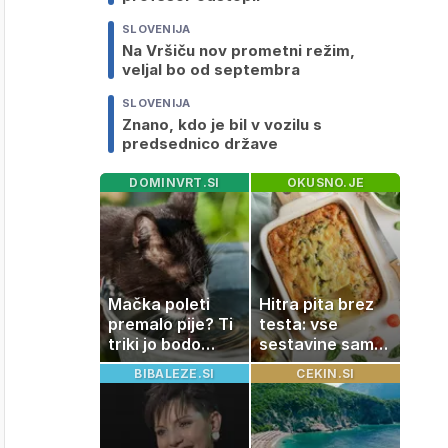
SLOVENIJA
Na Vršiču nov prometni režim,
veljal bo od septembra
SLOVENIJA
Znano, kdo je bil v vozilu s
predsednico države
DOMINVRT.SI
OKUSNO.JE
Mačka poleti
Hitra pita brez
premalo pije? Ti
testa: vse
triki jo bodo
sestavine samo
spodbudili, da
zmešate in
BIBALEZE.SI
CEKIN.SI
zaužije več vode
pečica opravi
ostalo