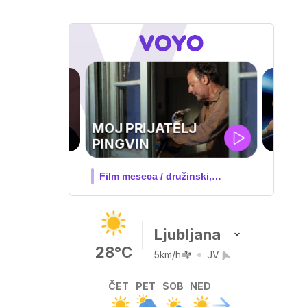
UEFA
SUPERPOKAL
V živo na VOYO: sreda ob 20.30
Ljubljana
28°C
5km/h
JV
ČET
PET
SOB
NED