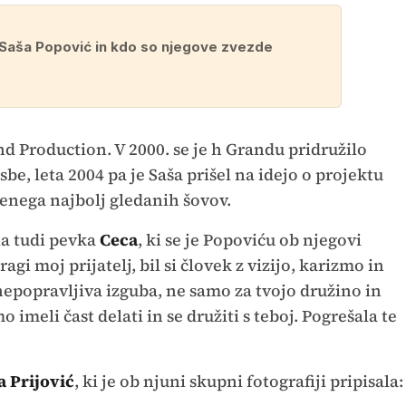
l Saša Popović in kdo so njegove zvezde
nd Production. V 2000. se je h Grandu pridružilo
e, leta 2004 pa je Saša prišel na idejo o projektu
 enega najbolj gledanih šovov.
la tudi pevka
Ceca
, ki se je Popoviću ob njegovi
agi moj prijatelj, bil si človek z vizijo, karizmo in
nepopravljiva izguba, ne samo za tvojo družino in
o imeli čast delati in se družiti s teboj. Pogrešala te
 Prijović
, ki je ob njuni skupni fotografiji pripisala: