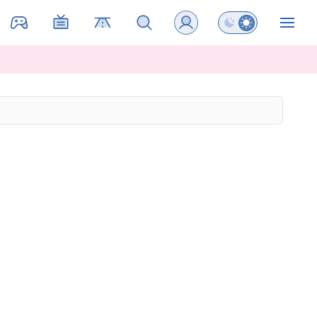
Preklopi barvni na
ZIN