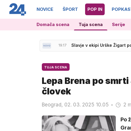
NOVICE
ŠPORT
POP IN
POPKAS
Domača scena
Tuja scena
Serije
19.17
Slavje v ekipi Urške Žigart p
TUJA SCENA
Lepa Brena po smrti 
človek
Beograd, 02. 03. 2025 10.05
2 m
Po ž
Gran