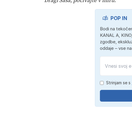
"Dragi Saša, počivajte v miru."
POP IN
Bodi na tekočem
KANAL A, KINO,
zgodbe, ekskluz
oddaje – vse n
Strinjam se s