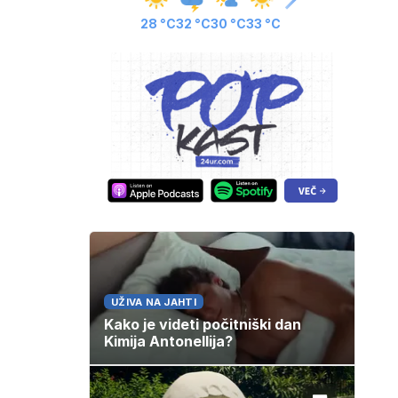
28 °C
32 °C
30 °C
33 °C
UŽIVA NA JAHTI
Kako je videti počitniški dan
Kimija Antonellija?