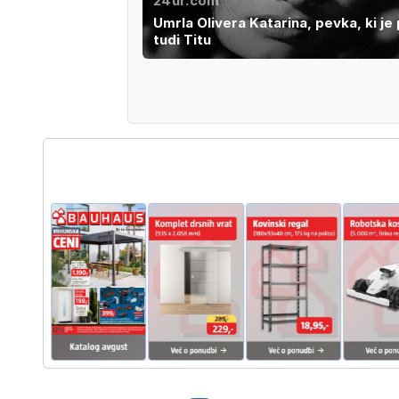
24ur.com
Umrla Olivera Katarina, pevka, ki je 
tudi Titu