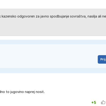
kazensko odgovoren za javno spodbujanje sovraštva, nasilja ali ne
Prij
no to jugovino naprej nosit.
+5