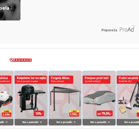
pela
Priporoča