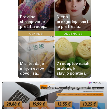
Pravilno
Njena
shranjevanje
prezgodnja smrt
prešitih odej:
je pretresla
Kako ohraniti
modni svet: za
CEKIN.SI
OKUSNO.JE
družinsko
slavo se je
dediščino
skrivala
tragedija
Mislite, da je
7 receptov naših
milijon evrov
bralcev, ki
dovolj za
slavijo poletje in
sanjsko
tradicijo
stanovanje? Te
številke so
šokirale Evropo