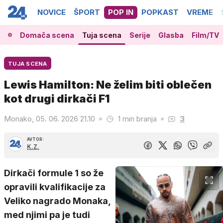
NOVICE
ŠPORT
POP IN
POPKAST
VREME
Domača scena
Tuja scena
Serije
Glasba
Film/TV
TUJA SCENA
Lewis Hamilton: Ne želim biti oblečen
kot drugi dirkači F1
Monako, 05. 06. 2026 21.10
1 min branja
3
AVTOR:
K.Z.
Dirkači formule 1 so že
opravili kvalifikacije za
Veliko nagrado Monaka,
med njimi pa je tudi