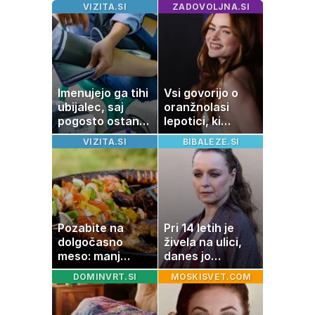
VIZITA.SI
ZADOVOLJNA.SI
Imenujejo ga tihi
Vsi govorijo o
ubijalec, saj
oranžnolasi
pogosto ostane
lepotici, ki
neopažen:
navdušuje s
VIZITA.SI
BIBALEZE.SI
nenavadni
skrivnostno
simptomi
vlogo
visokega
holesterola
Pozabite na
Pri 14 letih je
dolgočasno
živela na ulici,
meso: manj
danes jo
maščobe, več
občuduje ves
DOMINVRT.SI
MOSKISVET.COM
svežine
svet