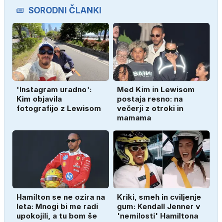
SORODNI ČLANKI
'Instagram uradno':
Med Kim in Lewisom
Kim objavila
postaja resno: na
fotografijo z Lewisom
večerji z otroki in
mamama
Hamilton se ne ozira na
Kriki, smeh in cviljenje
leta: Mnogi bi me radi
gum: Kendall Jenner v
upokojili, a tu bom še
'nemilosti' Hamiltona