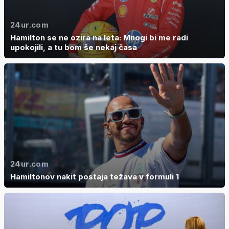
24ur.com
Hamilton se ne ozira na leta: Mnogi bi me radi
upokojili, a tu bom še nekaj časa
24ur.com
Hamiltonov nakit postaja težava v formuli 1