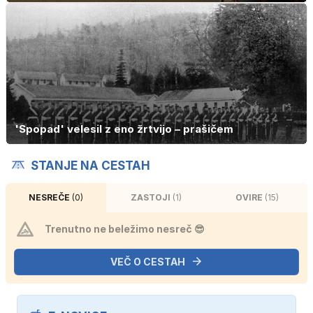
'Spopad' velesil z eno žrtvijo – prašičem
STANJE NA CESTAH
NESREČE
(0)
ZASTOJI
(1)
OVIRE
(15)
Trenutno ne beležimo nesreč 😎
VEČ O CESTAH