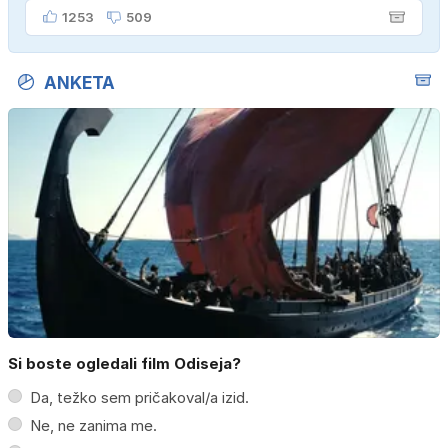
kupiti novega sina, tako sem ga prebutal!"
1253
509
ANKETA
Si boste ogledali film Odiseja?
Da, težko sem pričakoval/a izid.
Ne, ne zanima me.