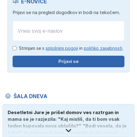
E-NOVICE
Prijavi se na pregled dogodkov in bodi na tekočem.
Strinjam se s
splošnimi pogoji
in
politiko zasebnosti
.
Prijavi se
ŠALA DNEVA
Desetletni Jure je prišel domov ves raztrgan in
mama se je razjezila: "Kaj misliš, da ti bom vsak
teden kupovala nova oblačila?" "Bodi vesela, da je
tako!" je odgovoril Jure. "Sosedje bodo morali