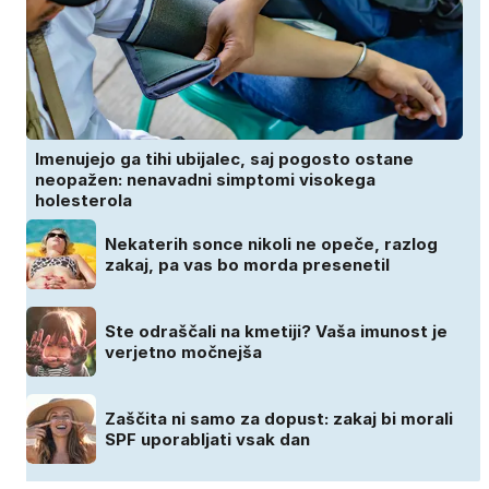
Imenujejo ga tihi ubijalec, saj pogosto ostane
neopažen: nenavadni simptomi visokega
holesterola
Nekaterih sonce nikoli ne opeče, razlog
zakaj, pa vas bo morda presenetil
Ste odraščali na kmetiji? Vaša imunost je
verjetno močnejša
Zaščita ni samo za dopust: zakaj bi morali
SPF uporabljati vsak dan