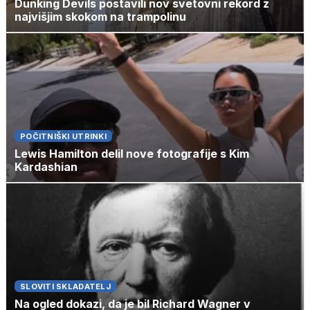
Dunking Devils postavili nov svetovni rekord z
najvišjim skokom na trampolinu
POČITNIŠKI UTRINKI
Lewis Hamilton delil nove fotografije s Kim
Kardashian
SLOVITI SKLADATELJ
Na ogled dokazi, da je bil Richard Wagner v