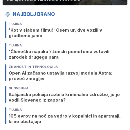
NAJBOLJ BRANO
TUJINA
'Kot v slabem filmu!' Osem ur, dve vozili v
gradbeno jamo
TUJINA
'Človeška napaka': ženski pomotoma vstavili
zarodek drugega para
ZNANOST IN TEHNOLOGIJA
Open AI začasno ustavlja razvoj modela Astra:
preveč zmogljiv
SLOVENIJA
Italijanska policija razbila kriminalno združbo, jo je
vodil Slovenec iz zapora?
TUJINA
105 evrov na noč za vedro v kopalnici in apartmaji,
ki ne obstajajo