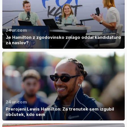
24ur.com
Je Hamilton z zgodovinsko zmago oddal kandidaturo
za naslov?
24ur.com
Prerojeni Lewis Hamilton: Za trenutek sem izgubil
občutek, kdo sem