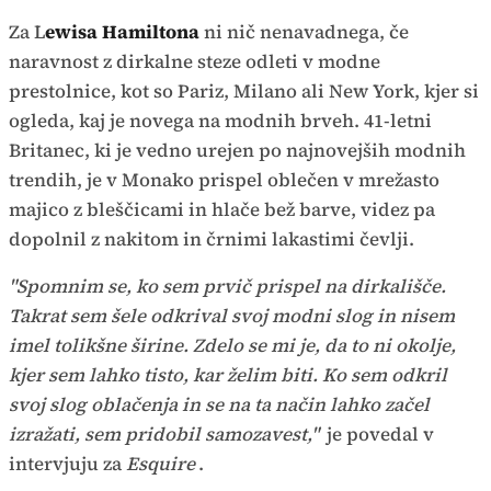
Za L
ewisa Hamiltona
ni nič nenavadnega, če
naravnost z dirkalne steze odleti v modne
prestolnice, kot so Pariz, Milano ali New York, kjer si
ogleda, kaj je novega na modnih brveh. 41-letni
Britanec, ki je vedno urejen po najnovejših modnih
trendih, je v Monako prispel oblečen v mrežasto
majico z bleščicami in hlače bež barve, videz pa
dopolnil z nakitom in črnimi lakastimi čevlji.
"Spomnim se, ko sem prvič prispel na dirkališče.
Takrat sem šele odkrival svoj modni slog in nisem
imel tolikšne širine. Zdelo se mi je, da to ni okolje,
kjer sem lahko tisto, kar želim biti. Ko sem odkril
svoj slog oblačenja in se na ta način lahko začel
izražati, sem pridobil samozavest,"
je povedal v
intervjuju za
Esquire
.