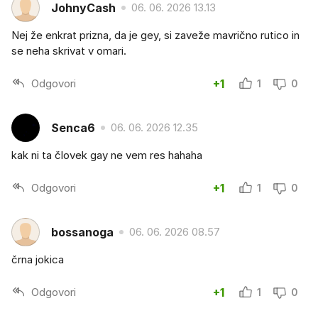
JohnyCash
06. 06. 2026 13.13
Nej že enkrat prizna, da je gey, si zaveže mavrično rutico in
se neha skrivat v omari.
Odgovori
+1
1
0
Senca6
06. 06. 2026 12.35
kak ni ta človek gay ne vem res hahaha
Odgovori
+1
1
0
bossanoga
06. 06. 2026 08.57
črna jokica
Odgovori
+1
1
0