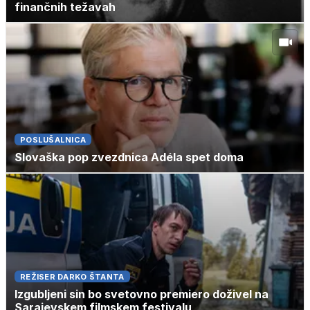
finančnih težavah
POSLUŠALNICA
Slovaška pop zvezdnica Adéla spet doma
REŽISER DARKO ŠTANTA
Izgubljeni sin bo svetovno premiero doživel na
Sarajevskem filmskem festivalu