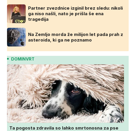
Partner zvezdnice izginil brez sledu: nikoli
ga niso našli, nato je prišla še ena
tragedija
Na Zemljo morda že milijon let pada prah z
asteroida, ki ga ne poznamo
DOMINVRT
Ta pogosta zdravila so lahko smrtonosna za pse