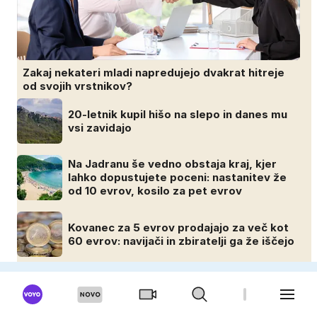
Zakaj nekateri mladi napredujejo dvakrat hitreje
od svojih vrstnikov?
20-letnik kupil hišo na slepo in danes mu
vsi zavidajo
Na Jadranu še vedno obstaja kraj, kjer
lahko dopustujete poceni: nastanitev že
od 10 evrov, kosilo za pet evrov
Kovanec za 5 evrov prodajajo za več kot
60 evrov: navijači in zbiratelji ga že iščejo
MOSKISVET