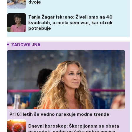
dvoje
Tanja Žagar iskreno: Živeli smo na 40
kvadratih, a imela sem vse, kar otrok
potrebuje
ZADOVOLJNA
Pri 61 letih še vedno narekuje modne trende
Dnevni horoskop: Škorpijonom se obeta
napredek, vodnarje čaka dobra novica