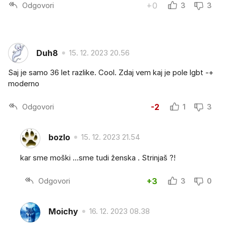
Odgovori
+0
3
3
Duh8
15. 12. 2023 20.56
Saj je samo 36 let razlike. Cool. Zdaj vem kaj je pole lgbt -+
moderno
Odgovori
-2
1
3
bozlo
15. 12. 2023 21.54
kar sme moški ...sme tudi ženska . Strinjaš ?!
Odgovori
+3
3
0
Moichy
16. 12. 2023 08.38