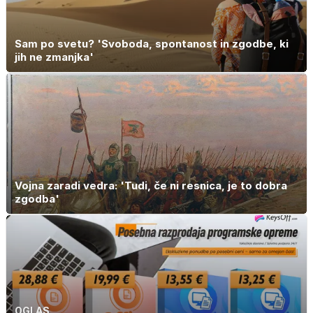
Sam po svetu? 'Svoboda, spontanost in zgodbe, ki
jih ne zmanjka'
Vojna zaradi vedra: 'Tudi, če ni resnica, je to dobra
zgodba'
OGLAS