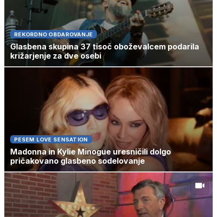
REKORDNO OBDAROVANJE
Glasbena skupina 37 tisoč oboževalcem podarila
križarjenje za dve osebi
PESEM LOVE SENSATION
Madonna in Kylie Minogue uresničili dolgo
pričakovano glasbeno sodelovanje