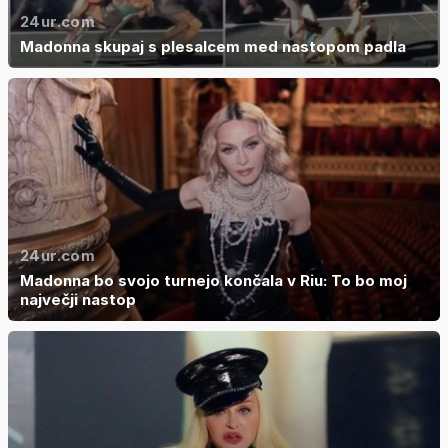
24ur.com
Madonna skupaj s plesalcem med nastopom padla
24ur.com
Madonna bo svojo turnejo končala v Riu: To bo moj
največji nastop