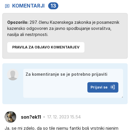
KOMENTARJI
13
Opozorilo:
297. členu Kazenskega zakonika je posameznik
kazensko odgovoren za javno spodbujanje sovraštva,
nasilja ali nestrpnosti.
PRAVILA ZA OBJAVO KOMENTARJEV
Prijavi se
son?ek11
17. 12. 2023 15.54
Ja, se mi zdelo, da so tile njemu fantki bolj vrstniki njenim