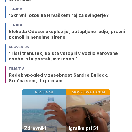
TUJINA
'Skrivni' otok na Hrvaškem raj za svingerje?
TUJINA
Blokada Odese: eksplozije, potopljene ladje, prazni
pomoli in nenehne sirene
SLOVENIJA
'Tisti trenutek, ko sta vstopili v vozilo varovane
osebe, sta postali javni osebi'
FILM/TV
Redek vpogled v zasebnost Sandre Bullock:
Srečna sem, da jo imam
VIZITA.SI
MOSKISVET.COM
Zdravniki
Igralka pri 51