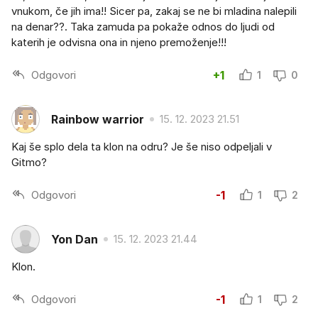
vnukom, če jih ima!! Sicer pa, zakaj se ne bi mladina nalepili
na denar??. Taka zamuda pa pokaže odnos do ljudi od
katerih je odvisna ona in njeno premoženje!!!
Odgovori
+1
1
0
Rainbow warrior
15. 12. 2023 21.51
Kaj še splo dela ta klon na odru? Je še niso odpeljali v
Gitmo?
Odgovori
-1
1
2
Yon Dan
15. 12. 2023 21.44
Klon.
Odgovori
-1
1
2