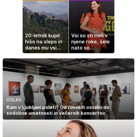
pripravljen v
na govorice
nekaj minutah
20-letnik kupil
Vsi so strmeli v
hišo na slepo in
njene roke, šele
danes mu vsi
nato so
zavidajo
ugotovili, kaj drži
OGLAS
Kam v Ljubljani poleti? Od rimskih ostalin do
sodobne umetnosti in večernih koncertov