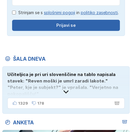
Strinjam se s
splošnimi pogoji
in
politiko zasebnosti
.
Prijavi se
ŠALA DNEVA
Učiteljica je pri uri slovenščine na tablo napisala
stavek: "Reven moški je umrl zaradi lakote."
"Peter, kje je subjekt?" je vprašala. "Verjetno na
pokopališču!"
1329
178
ANKETA