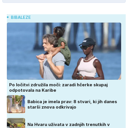
BIBALEZE
Po ločitvi združila moči: zaradi hčerke skupaj
odpotovala na Karibe
Babica je imela prav: 8 stvari, ki jih danes
starši znova odkrivajo
Na Hvaru uživata v zadnjih trenutkih v