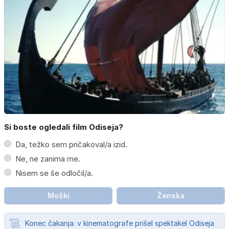
Si boste ogledali film Odiseja?
Da, težko sem pričakoval/a izid.
Ne, ne zanima me.
Nisem se še odločil/a.
Moški
Ženska
Konec čakanja: v kinematografe prišel spektakel Odiseja