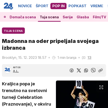
NOVICE
ŠPORT
POP IN
POPKAST
VREME
Domača scena
Tuja scena
Serije
Glasba
Film/TV
TUJA SCENA
Madonna na oder pripeljala svojega
izbranca
Brooklyn, 15. 12. 2023 18.57
1 min branja
13
AVTOR:
A.L.
Kraljica popa je
trenutno na svetovni
turneji Celebration
(Praznovanje), v okviru