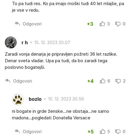
To pa tudi res. Ko pa imajo moški tudi 40 let mlajše, pa
je vse v redu.
Odgovori
+3
3
0
r h
15. 12. 2023 20.07
Zaradi vonja denarja je pripravljen požreti 36 let razlike.
Denar sveta vladar. Upa pa tudi, da bo zaradi tega
poslovno bogatejši.
Odgovori
+4
6
2
bozlo
15. 12. 2023 20.56
ni bogate in grde ženske...ne obstaja...ne samo
madona...pogledati Donatella Versace
Odgovori
+5
5
0