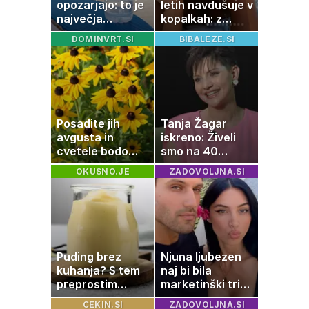
opozarjajo: to je
letih navdušuje v
največja
kopalkah: z
napaka, ki jo
možem uživa v
DOMINVRT.SI
BIBALEZE.SI
ljudje delajo med
romantičnem
vročino
poletju
Posadite jih
Tanja Žagar
avgusta in
iskreno: Živeli
cvetele bodo
smo na 40
vse do zime
kvadratih, a
OKUSNO.JE
ZADOVOLJNA.SI
imela sem vse,
kar otrok
potrebuje
Puding brez
Njuna ljubezen
kuhanja? S tem
naj bi bila
preprostim
marketinški trik,
trikom bo
tako se odzivata
CEKIN.SI
ZADOVOLJNA.SI