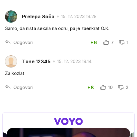
Prelepa Soča
15. 12. 2023 19.28
Samo, da nista sexala na odru, pa je zaenkrat O.K.
Odgovori
+6
7
1
Tone 12345
15. 12. 2023 19.14
Za kozlat
Odgovori
+8
10
2