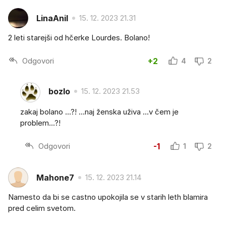
LinaAnil
15. 12. 2023 21.31
2 leti starejši od hčerke Lourdes. Bolano!
Odgovori
+2
4
2
bozlo
15. 12. 2023 21.53
zakaj bolano ...?! ...naj ženska uživa ...v čem je
problem...?!
Odgovori
-1
1
2
Mahone7
15. 12. 2023 21.14
Namesto da bi se castno upokojila se v starih leth blamira
pred celim svetom.