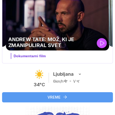
Ljubljana
6km/h
V
34°C
VREME