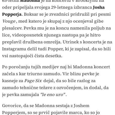
65-letna
Madonna
je na koncertu v Brooklynu na
oder pripeljala svojega 29-letnega izbranca
Josha
Popperja
. Boksar se je zvezdnici pridružil pri pesmi
Vouge
, med katero je skupaj z njo ocenjeval gibe
plesalcev. Pevka mu je na koncu namenila poljub na
lice, videoposnetek njunega nastopa pa je hitro
preplavil družbena omrežja. Utrinek s koncerta je na
Instagramu delil tudi Popper, ki je zapisal, da so bili
vsi nastopajoči čista desetka.
Po poročanju tujih medijev naj bi Madonna koncert
začela s kar triurno zamudo. Vir blizu pevke je
kasneje za
Page Six
dejal, da so bile razlog za
zamudo tehnične težave z ozvočenjem, in dodal, da
je pevka zamujala
"le eno uro"
.
Govorice, da se Madonna sestaja z Joshem
Popperjem, so se prvič pojavile marca, ko so jo