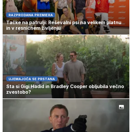
RAZPRODANA PREMIERA
Tačke na patrulji: Reševalni psi na velikem platnu
in v resničnem življenju
UJEMAJOČA SE PRSTANA
Sta si Gigi Hadid in Bradley Cooper obljubila večno
zvestobo?