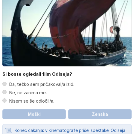
Si boste ogledali film Odiseja?
Da, težko sem pričakoval/a izid.
Ne, ne zanima me.
Nisem se še odločil/a.
Moški
Ženska
Konec čakanja: v kinematografe prišel spektakel Odiseja