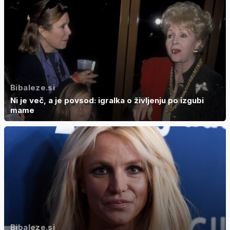
Bibaleze.si
Ni je več, a je povsod: igralka o življenju po izgubi
mame
Bibaleze.si