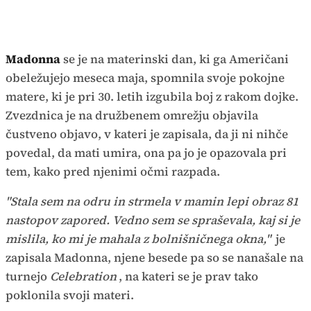
Madonna
se je na materinski dan, ki ga Američani
obeležujejo meseca maja, spomnila svoje pokojne
matere, ki je pri 30. letih izgubila boj z rakom dojke.
Zvezdnica je na družbenem omrežju objavila
čustveno objavo, v kateri je zapisala, da ji ni nihče
povedal, da mati umira, ona pa jo je opazovala pri
tem, kako pred njenimi očmi razpada.
"Stala sem na odru in strmela v mamin lepi obraz 81
nastopov zapored. Vedno sem se spraševala, kaj si je
mislila, ko mi je mahala z bolnišničnega okna,"
je
zapisala Madonna, njene besede pa so se nanašale na
turnejo
Celebration
, na kateri se je prav tako
poklonila svoji materi.