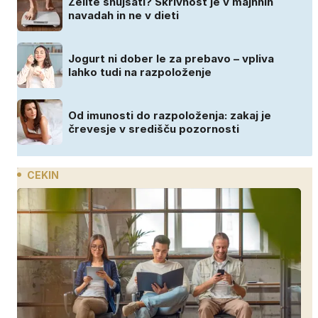
Želite shujšati? Skrivnost je v majhnih
navadah in ne v dieti
Jogurt ni dober le za prebavo – vpliva
lahko tudi na razpoloženje
Od imunosti do razpoloženja: zakaj je
črevesje v središču pozornosti
CEKIN