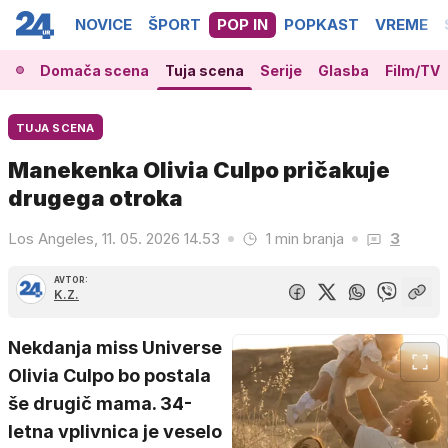
NOVICE
ŠPORT
POP IN
POPKAST
VREME
Domača scena
Tuja scena
Serije
Glasba
Film/TV
TUJA SCENA
Manekenka Olivia Culpo pričakuje
drugega otroka
Los Angeles, 11. 05. 2026 14.53
1 min branja
3
AVTOR:
K.Z.
Nekdanja miss Universe
Olivia Culpo bo postala
še drugič mama. 34-
letna vplivnica je veselo