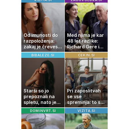
receptov za
ločenk na svetu
vsak dan
Od imunosti do
Med njima je kar
razpoloženja:
48 let razlike:
zakaj je črevesje
Richard Gere in
v središču
mlada soigralka
BIBALEZE.SI
CEKIN.SI
pozornosti
ujeta v prisrčnih
trenutkih
Starši so jo
Pri zaposlitvah
prepoznali na
se vse
spletu, nato je
spreminja: to so
ostala brez
veščine, ki vam
DOMINVRT.SI
VIZITA.SI
službe
lahko prinesejo
višjo plačo