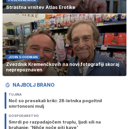
POSLUŠALNICA
Strastna vrnitev Atlas Erotike
JOHN GOODMAN
Zvezdnik Kremenčkovih na novi fotografiji skoraj
neprepoznaven
NAJBOLJ BRANO
TUJINA
Noč so presekali kriki: 28-letnika pogoltnil
smrtonosni mulj
GOSPODARSTVO
Smrdi po razpadajočem truplu, ljudi sili na
bruhanje: 'Nihče noče piti kave'