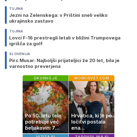
TUJINA
Jezni na Zelenskega: v Prištini sneli veliko
ukrajinsko zastavo
TUJINA
Lovci F-16 prestregli letali v bližini Trumpovega
igrišča za golf
SLOVENIJA
Pirc Musar: Najboljši prijateljici že 20 let, bila je
varnostno preverjena
OKUSNO.JE
MOSKISVET.COM
Po 50. letu telo
Hrvatica, ki je po
potrebuje več
ločitvi postala
beljakovin: 7
ena
okusnih
najbogatejših
VIZITA.SI
ZADOVOLJNA.SI