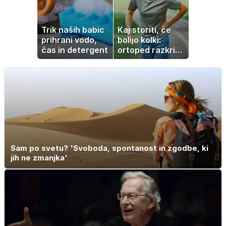
Trik naših babic
Kaj storiti, če
prihrani vodo,
bolijo kolki:
čas in detergent
ortoped razkriva
preproste trike
za zmanjšanje
bolečine
Sam po svetu? 'Svoboda, spontanost in zgodbe, ki
jih ne zmanjka'