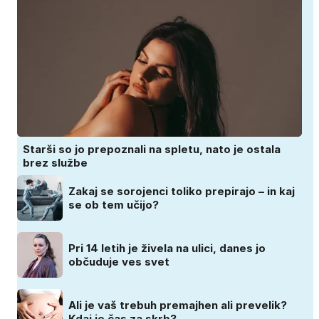
Starši so jo prepoznali na spletu, nato je ostala
brez službe
Zakaj se sorojenci toliko prepirajo – in kaj
se ob tem učijo?
Pri 14 letih je živela na ulici, danes jo
občuduje ves svet
Ali je vaš trebuh premajhen ali prevelik?
Kdaj je čas za skrb?