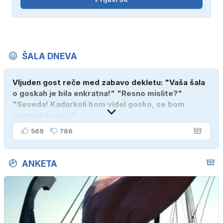
ŠALA DNEVA
Vljuden gost reče med zabavo dekletu: "Vaša šala
o goskah je bila enkratna!" "Resno mislite?"
"Seveda! Kadarkoli bom videl gosko, se bom
spomnil na vas!"
569
786
ANKETA