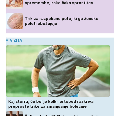
spremembe, rake čaka sprostitev
Trik za razpokane pete, ki ga ženske
poleti obožujejo
VIZITA
Kaj storiti, če bolijo kolki: ortoped razkriva
preproste trike za zmanjšanje bolečine