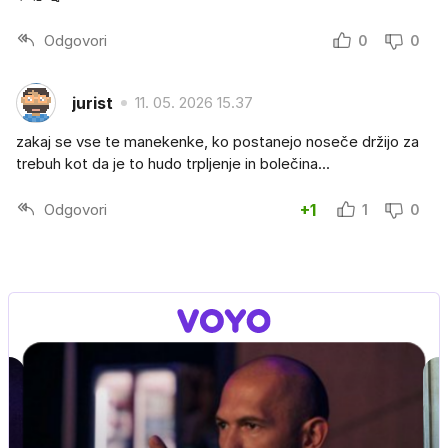
Odgovori
0
0
jurist
11. 05. 2026 15.37
zakaj se vse te manekenke, ko postanejo noseče držijo za
trebuh kot da je to hudo trpljenje in bolečina...
Odgovori
+1
1
0