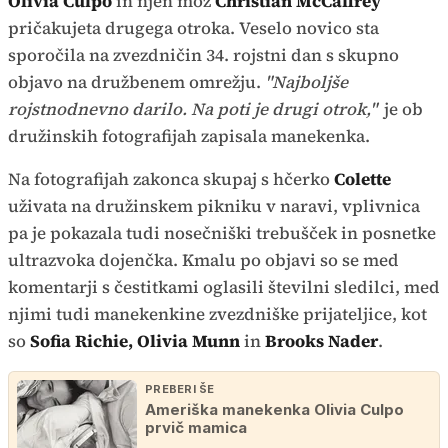
Olivia Culpo
in njen mož
Christian McCaffrey
pričakujeta drugega otroka. Veselo novico sta
sporočila na zvezdničin 34. rojstni dan s skupno
objavo na družbenem omrežju.
"Najboljše
rojstnodnevno darilo. Na poti je drugi otrok,"
je ob
družinskih fotografijah zapisala manekenka.
Na fotografijah zakonca skupaj s hčerko
Colette
uživata na družinskem pikniku v naravi, vplivnica
pa je pokazala tudi nosečniški trebušček in posnetke
ultrazvoka dojenčka. Kmalu po objavi so se med
komentarji s čestitkami oglasili številni sledilci, med
njimi tudi manekenkine zvezdniške prijateljice, kot
so
Sofia Richie, Olivia Munn
in
Brooks Nader
.
PREBERI ŠE
Ameriška manekenka Olivia Culpo
prvič mamica