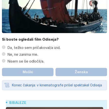
Si boste ogledali film Odiseja?
Da, težko sem pričakoval/a izid.
Ne, ne zanima me.
Nisem se še odločil/a.
Moški
Ženska
Konec čakanja: v kinematografe prišel spektakel Odiseja
BIBALEZE