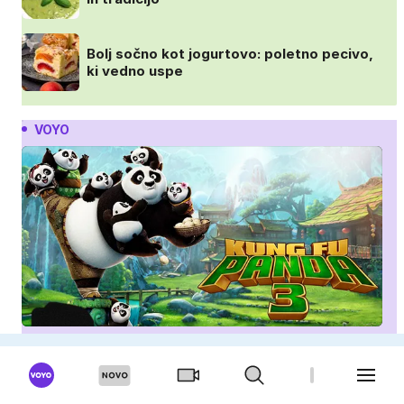
Bolj sočno kot jogurtovo: poletno pecivo,
ki vedno uspe
VOYO
Kung fu panda 3
Sommerdahlovi umori