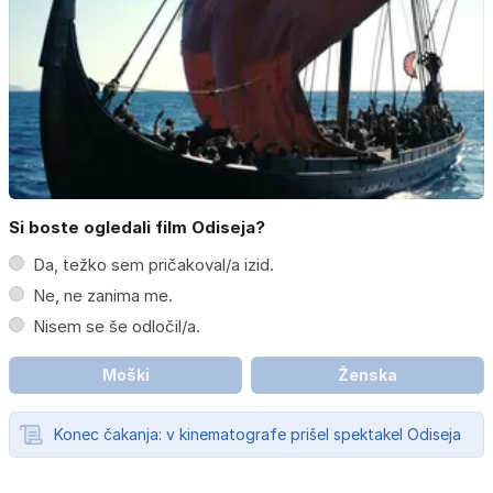
Si boste ogledali film Odiseja?
Da, težko sem pričakoval/a izid.
Ne, ne zanima me.
Nisem se še odločil/a.
Moški
Ženska
Konec čakanja: v kinematografe prišel spektakel Odiseja