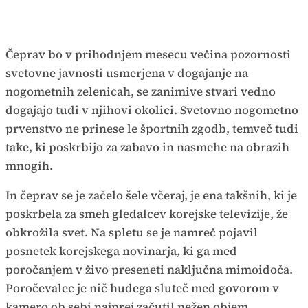
Čeprav bo v prihodnjem mesecu večina pozornosti
svetovne javnosti usmerjena v dogajanje na
nogometnih zelenicah, se zanimive stvari vedno
dogajajo tudi v njihovi okolici. Svetovno nogometno
prvenstvo ne prinese le športnih zgodb, temveč tudi
take, ki poskrbijo za zabavo in nasmehe na obrazih
mnogih.
In čeprav se je začelo šele včeraj, je ena takšnih, ki je
poskrbela za smeh gledalcev korejske televizije, že
obkrožila svet. Na spletu se je namreč pojavil
posnetek korejskega novinarja, ki ga med
poročanjem v živo preseneti naključna mimoidoča.
Poročevalec je nič hudega sluteč med govorom v
kamero ob sebi najprej začutil nežen objem