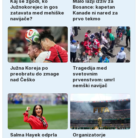
Kaj se zgodi, ko
Malo lažji izziv za
Južnokorejec in gos
Bosance: kapetan
zatavata med mehiške
Kanade ni nared za
navijače?
prvo tekmo
Južna Koreja po
Tragedija med
preobratu do zmage
svetovnim
nad Češko
prvenstvom: umrl
nemški navijač
Salma Hayek odprla
Organizatorje