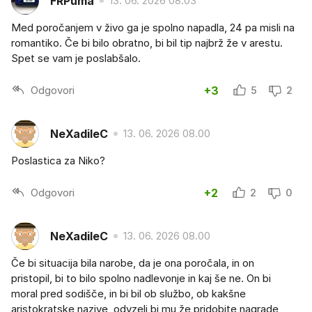
FRPuma
13. 06. 2026 08.03
Med poročanjem v živo ga je spolno napadla, 24 pa misli na
romantiko. Če bi bilo obratno, bi bil tip najbrž že v arestu.
Spet se vam je poslabšalo.
Odgovori
+3
5
2
NeXadileC
13. 06. 2026 08.00
Poslastica za Niko?
Odgovori
+2
2
0
NeXadileC
13. 06. 2026 08.00
Če bi situacija bila narobe, da je ona poročala, in on
pristopil, bi to bilo spolno nadlevonje in kaj še ne. On bi
moral pred sodišče, in bi bil ob službo, ob kakšne
aristokratske nazive, odvzeli bi mu že pridobite nagrade,