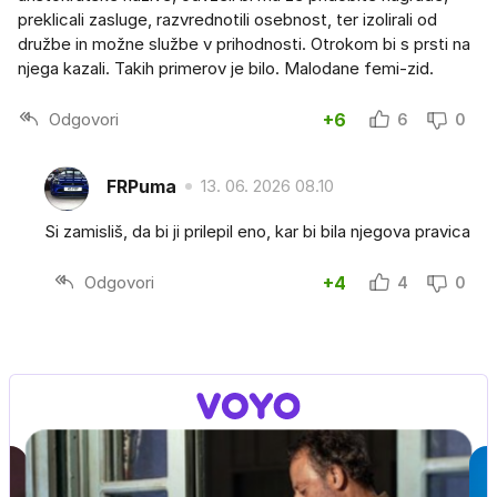
preklicali zasluge, razvrednotili osebnost, ter izolirali od
družbe in možne službe v prihodnosti. Otrokom bi s prsti na
njega kazali. Takih primerov je bilo. Malodane femi-zid.
Odgovori
+6
6
0
FRPuma
13. 06. 2026 08.10
Si zamisliš, da bi ji prilepil eno, kar bi bila njegova pravica
Odgovori
+4
4
0