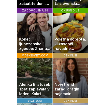
zaščitite dom,
ta slovenski
hrano in
kotiček je pravi
ZADOVOLJNA.SI
OKUSNO.JE
elektronske
raj za družine
naprave
Konec
Poletna dobrota,
ljubezenske
ki zasenči
zgodbe: Znana
navadne
Slovenka
palačinke
MOSKISVET.COM
CEKIN.SI
potrdila razhod
z dolgoletnim
partnerjem
Alenka Bratušek
Novi trend
spet zaplavala v
zaradi dragih
ledeni Kokri
najemnin
VIZITA.SI
CEKIN.SI