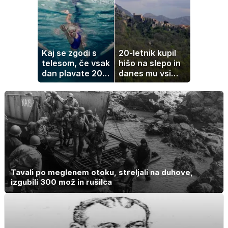
Kaj se zgodi s
20-letnik kupil
telesom, če vsak
hišo na slepo in
dan plavate 20
danes mu vsi
minut? Učinki, ki
zavidajo
jih morda ne
pričakujete
Tavali po meglenem otoku, streljali na duhove,
izgubili 300 mož in rušilca