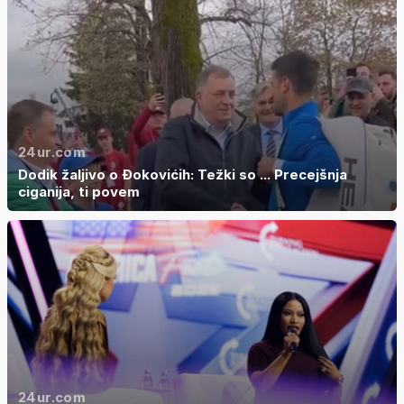
24ur.com
Dodik žaljivo o Đokovićih: Težki so ... Precejšnja
ciganija, ti povem
24ur.com