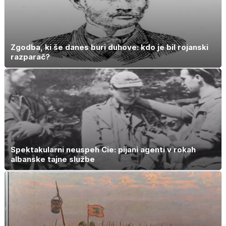
Zgodba, ki še danes buri duhove: kdo je bil rojanski
razparač?
Spektakularni neuspeh Cie: pijani agenti v rokah
albanske tajne službe