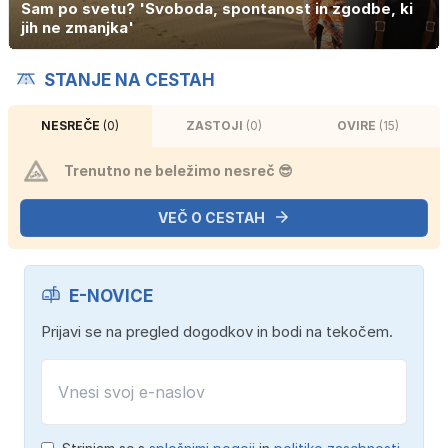
Sam po svetu? 'Svoboda, spontanost in zgodbe, ki
jih ne zmanjka'
STANJE NA CESTAH
NESREČE
(0)
ZASTOJI
(0)
OVIRE
(15)
Trenutno ne beležimo nesreč 😎
VEČ O CESTAH
E-NOVICE
Prijavi se na pregled dogodkov in bodi na tekočem.