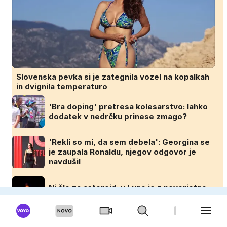
Slovenska pevka si je zategnila vozel na kopalkah
in dvignila temperaturo
'Bra doping' pretresa kolesarstvo: lahko
dodatek v nedrčku prinese zmago?
'Rekli so mi, da sem debela': Georgina se
je zaupala Ronaldu, njegov odgovor je
navdušil
Ni šlo za asteroid: v Luno je z neverjetno
hitrostjo trčil del rakete