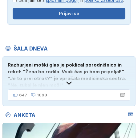
Strinjam se s
splošnimi pogoji
in
politiko zasebnosti
.
Prijavi se
ŠALA DNEVA
Razburjeni moški glas je poklical porodnišnico in
rekel: "Žena bo rodila. Vsak čas jo bom pripeljal!"
"Je to prvi otrok?" je vprašala medicinska sestra.
"Ne, tukaj je njen mož!"
647
1099
ANKETA