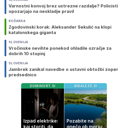
Varnostni konvoj brez ustrezne razdalje? Policisti
opozarjajo na neskladje pravil
KOŠARKA
Zgodovinski korak: Aleksander Sekulić na klopi
katalonskega giganta
SLOVENIJA
Vročinske nevihte ponekod ohladile ozračje za
dobrih 10 stopinj
SLOVENIJA
Jambrek zanikal navedbe o ustavni obtožbi zoper
predsednico
DOMINVRT.SI
BIBALEZE.SI
Izpad elektrike:
Pozabite na
kaj storiti, da
gnečo ob morju: