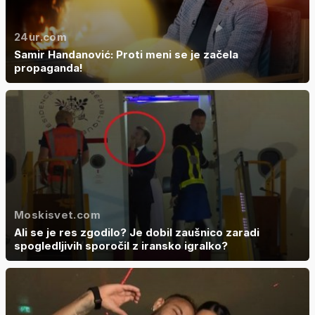
24ur.com
Samir Handanović: Proti meni se je začela
propaganda!
Moskisvet.com
Ali se je res zgodilo? Je dobil zaušnico zaradi
spogledljivih sporočil z iransko igralko?