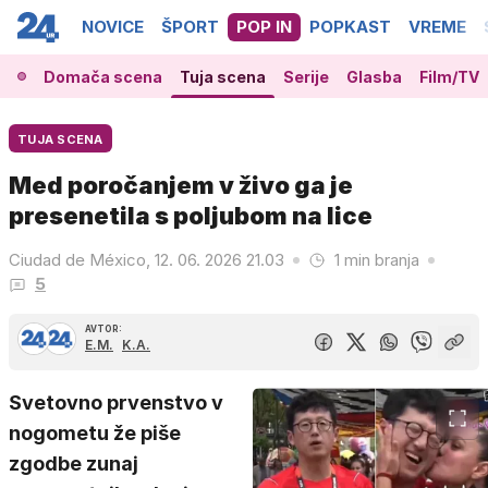
NOVICE
ŠPORT
POP IN
POPKAST
VREME
Domača scena
Tuja scena
Serije
Glasba
Film/TV
TUJA SCENA
Med poročanjem v živo ga je
presenetila s poljubom na lice
Ciudad de México, 12. 06. 2026 21.03
1 min branja
5
AVTOR:
E.M.
K.A.
Svetovno prvenstvo v
nogometu že piše
zgodbe zunaj