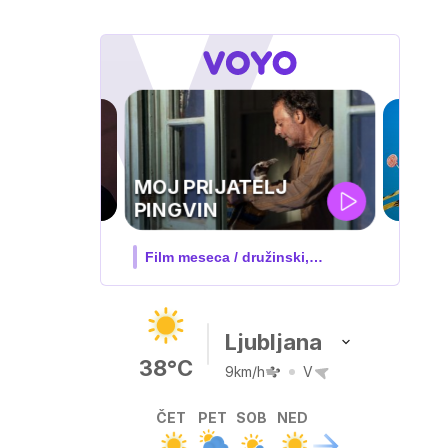
IQ 160
Nova hrvaška serija
Ljubljana
38°C
9km/h
V
ČET
PET
SOB
NED