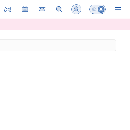
Preklopi barvni na
ZIN
b