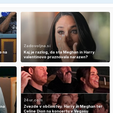
Zadovoljna.si
a na
Kaj je razlog, da sta Meghan in Harry
valentinovo praznovala narazen?
24ur.com
 na
Zvezde v občinstvu: Harry in Meghan ter
Celine Dion na koncertu v Vegasu