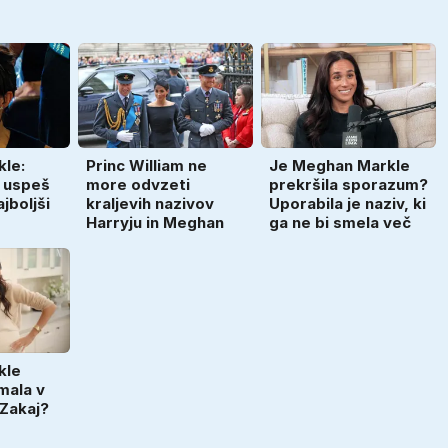
le:
Princ William ne
Je Meghan Markle
e uspeš
more odvzeti
prekršila sporazum?
jboljši
kraljevih nazivov
Uporabila je naziv, ki
Harryju in Meghan
ga ne bi smela več
kle
emala v
. Zakaj?