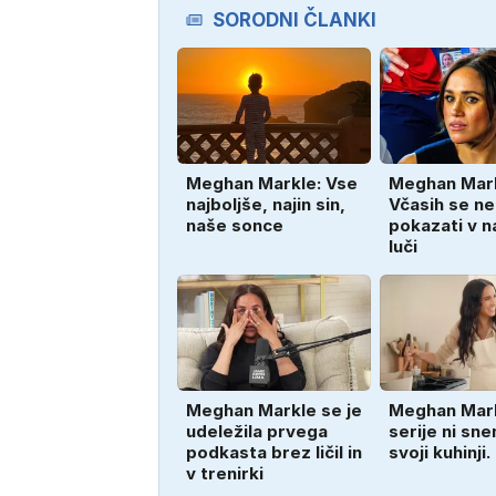
SORODNI ČLANKI
Meghan Markle: Vse
Meghan Mark
najboljše, najin sin,
Včasih se n
naše sonce
pokazati v na
luči
Meghan Markle se je
Meghan Mar
udeležila prvega
serije ni sn
podkasta brez ličil in
svoji kuhinji
v trenirki