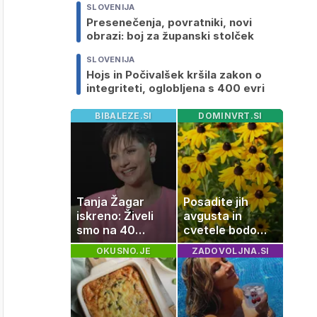
SLOVENIJA
Presenečenja, povratniki, novi
obrazi: boj za županski stolček
SLOVENIJA
Hojs in Počivalšek kršila zakon o
integriteti, oglobljena s 400 evri
BIBALEZE.SI
DOMINVRT.SI
Tanja Žagar
Posadite jih
iskreno: Živeli
avgusta in
smo na 40
cvetele bodo
kvadratih, a
vse do zime
OKUSNO.JE
ZADOVOLJNA.SI
imela sem vse,
kar otrok
potrebuje