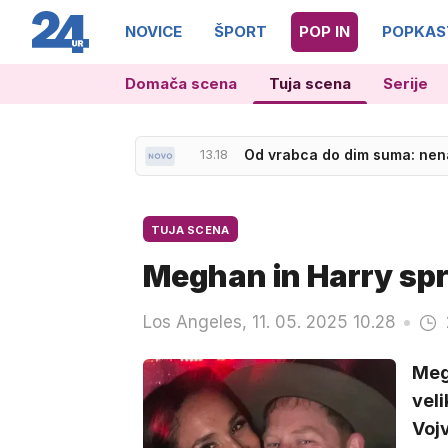
NOVICE
ŠPORT
POP IN
POPKAS
Domača scena
Tuja scena
Serije
13.18
Od vrabca do dim suma: nena
12.49
Littler udaril po Yamalu: Ni 
TUJA SCENA
Meghan in Harry spr
Los Angeles, 11. 05. 2025 10.28
Megh
veli
Voj