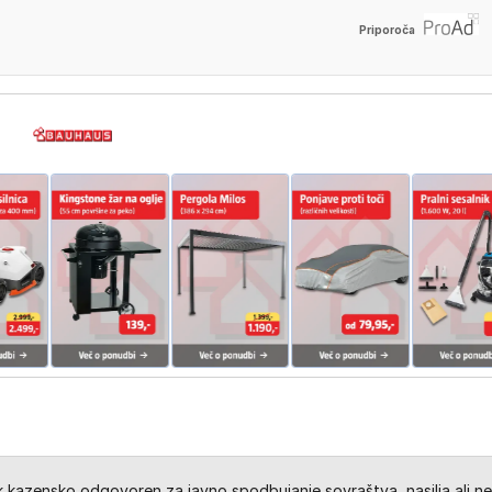
Priporoča
kazensko odgovoren za javno spodbujanje sovraštva, nasilja ali ne