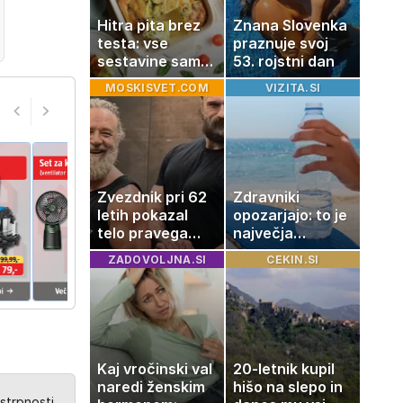
Hitra pita brez
Znana Slovenka
testa: vse
praznuje svoj
sestavine samo
53. rojstni dan
zmešate in
MOSKISVET.COM
VIZITA.SI
pečica opravi
ostalo
Zvezdnik pri 62
Zdravniki
letih pokazal
opozarjajo: to je
telo pravega
največja
gladiatorja
napaka, ki jo
ZADOVOLJNA.SI
CEKIN.SI
ljudje delajo med
vročino
Kaj vročinski val
20-letnik kupil
naredi ženskim
hišo na slepo in
strpnosti.