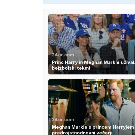
24ur.com
Princ Harry in Meghan Markle užival
bejzbolski tekmi
24ur.com
Meghan Markle s princem Harryjem
predrojstnodnevni večerji