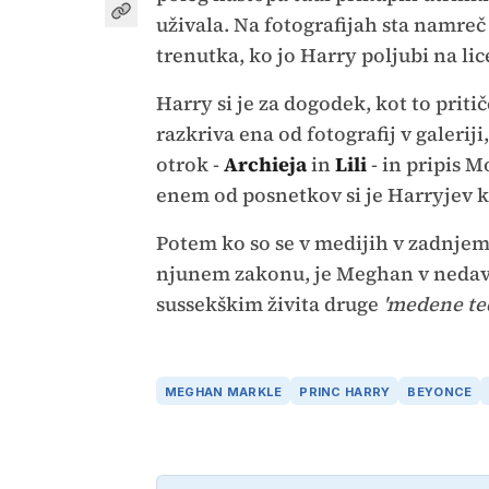
uživala. Na fotografijah sta namreč
trenutka, ko jo Harry poljubi na lic
Harry si je za dogodek, kot to priti
razkriva ena od fotografij v galerij
otrok -
Archieja
in
Lili
- in pripis M
enem od posnetkov si je Harryjev 
Potem ko so se v medijih v zadnjem
njunem zakonu, je Meghan v neda
sussekškim živita druge
'medene te
MEGHAN MARKLE
PRINC HARRY
BEYONCE