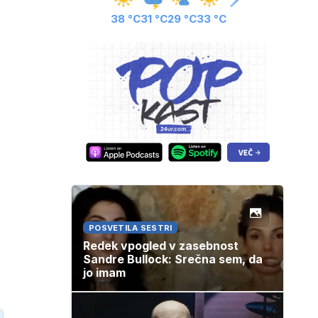
38 °C
31 °C
29 °C
33 °C
POSVETILA SESTRI
Redek vpogled v zasebnost
Sandre Bullock: Srečna sem, da
jo imam