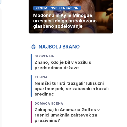
PESEM LOVE SENSATION
Madonna in Kylie Minogue
uresničili dolgo pričakovano
glasbeno sodelovanje
NAJBOLJ BRANO
SLOVENIJA
Znano, kdo je bil v vozilu s
predsednico države
TUJINA
Nemški turisti 'zažgali' luksuzni
apartma: peli, se zabavali in kazali
sredinec
DOMAČA SCENA
Zakaj naj bi Anamaria Goltes v
resnici umaknila zahtevek za
preživnino?