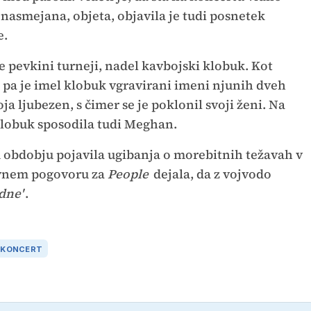
 nasmejana, objeta, objavila je tudi posnetek
e.
če pevkini turneji, nadel kavbojski klobuk. Kot
i, pa je imel klobuk vgravirani imeni njunih dveh
oja ljubezen, s čimer se je poklonil svoji ženi. Na
klobuk sposodila tudi Meghan.
 obdobju pojavila ugibanja o morebitnih težavah v
vnem pogovoru za
People
dejala, da z vojvodo
dne'
.
KONCERT