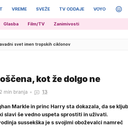
T
VREME
SVEŽE
TV ODDAJE
VOYO
MAGA
Glasba
Film/TV
Zanimivosti
vadni svet imen tropskih ciklonov
naredil veliko, sem najboljši športnik na svetu
oščena, kot že dolgo ne
2 min branja
13
an Markle in princ Harry sta dokazala, da se klju
ki slavi še vedno uspeta sprostiti in uživati.
vodinja sussekška je s svojimi oboževalci namreč