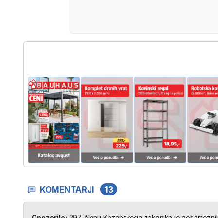
KOMENTARJI
13
Opozorilo:
297. členu Kazenskega zakonika je posameznik 