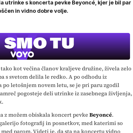
la utrinke s koncerta pevke Beyoncé, kjer je bil par
ščen in vidno dobre volje.
, tako kot večina članov kraljeve družine, živela zelo
pa s svetom delila le redko. A po odhodu iz
 po letošnjem novem letu, se je pri paru zgodil
amreč pogosteje deli utrinke iz zasebnega življenja,
k.
 sta z možem obiskala koncert pevke
Beyoncé
.
galerijo fotografij in posnetkov, med katerimi so
 med parom. Videti je, da sta na koncertu vidno