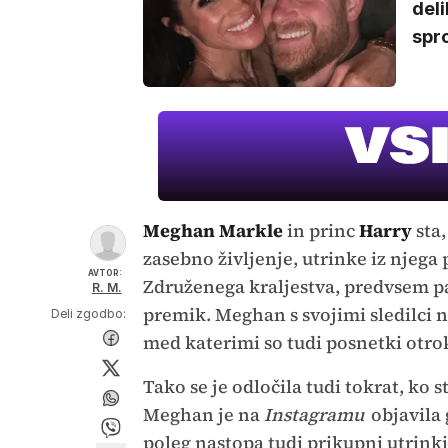
deli
spro
Meghan Markle
in princ
Harry
sta
zasebno življenje, utrinke iz njega 
AVTOR:
Združenega kraljestva, predvsem pa
R. M.
premik. Meghan s svojimi sledilci n
Deli zgodbo:
med katerimi so tudi posnetki otro
Tako se je odločila tudi tokrat, ko
Meghan je na
Instagramu
objavila 
poleg nastopa tudi prikupni utrinki