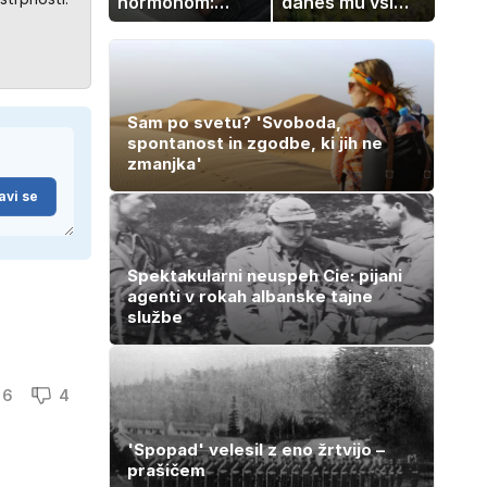
hormonom:
danes mu vsi
zakaj se poleti
zavidajo
počutimo
drugače?
Sam po svetu? 'Svoboda,
spontanost in zgodbe, ki jih ne
zmanjka'
avi se
Spektakularni neuspeh Cie: pijani
agenti v rokah albanske tajne
službe
6
4
'Spopad' velesil z eno žrtvijo –
prašičem