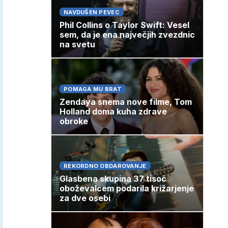
NAVDUŠEN PEVEC
Phil Collins o Taylor Swift: Vesel
sem, da je ena največjih zvezdnic
na svetu
POMAGA MU BRAT
Zendaya snema nove filme, Tom
Holland doma kuha zdrave
obroke
REKORDNO OBDAROVANJE
Glasbena skupina 37 tisoč
oboževalcem podarila križarjenje
za dve osebi