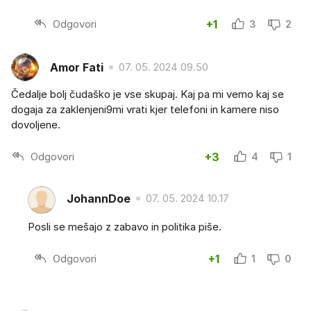
Odgovori
+1
3
2
Amor Fati
07. 05. 2024 09.50
Čedalje bolj čudaško je vse skupaj. Kaj pa mi vemo kaj se
dogaja za zaklenjeni9mi vrati kjer telefoni in kamere niso
dovoljene.
Odgovori
+3
4
1
JohannDoe
07. 05. 2024 10.17
Posli se mešajo z zabavo in politika piše.
Odgovori
+1
1
0