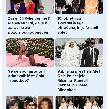
Zasenčil Kylie Jenner?
10. obletnica
Maneken trdi, da je bil
zvezdniškega
zaradi kraje
obračuna, ki je 'zlomil'
pozornosti odpuščen
splet
Se še spomnite teh
Vabila na prestižni Met
odmevnih Met Gala
Gala že prejele
trenutkov?
Rihanna, Kendall
Jenner in Gisele
Bündchen