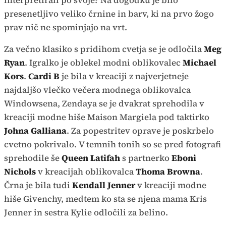
interpretirali po svoje? Na dogodku je bilo
presenetljivo veliko črnine in barv, ki na prvo žogo
prav nič ne spominjajo na vrt.
Za večno klasiko s pridihom cvetja se je odločila
Meg
Ryan
. Igralko je oblekel modni oblikovalec
Michael
Kors
.
Cardi B
je bila v kreaciji z najverjetneje
najdaljšo vlečko večera modnega oblikovalca
Windowsena, Zendaya se je dvakrat sprehodila v
kreaciji modne hiše Maison Margiela pod taktirko
Johna Galliana
. Za popestritev oprave je poskrbelo
cvetno pokrivalo. V temnih tonih so se pred fotografi
sprehodile še
Queen Latifah
s partnerko
Eboni
Nichols
v kreacijah oblikovalca
Thoma Browna
.
Črna je bila tudi
Kendall Jenner
v kreaciji modne
hiše Givenchy, medtem ko sta se njena mama Kris
Jenner in sestra Kylie odločili za belino.