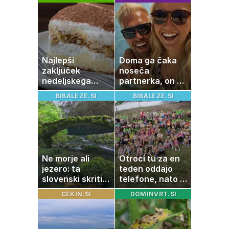
Najlepši
Doma ga čaka
zaključek
noseča
nedeljskega
partnerka, on pa
kosila: 8 sladic
dopustuje z
BIBALEZE.SI
BIBALEZE.SI
brez peke, ki se
drugo
jih vsi veselijo
Ne morje ali
Otroci tu za en
jezero: ta
teden oddajo
slovenski skriti
telefone, nato pa
raj je kot
se zgodi nekaj
CEKIN.SI
DOMINVRT.SI
ustvarjen za
nepričakovanega
družinski izlet