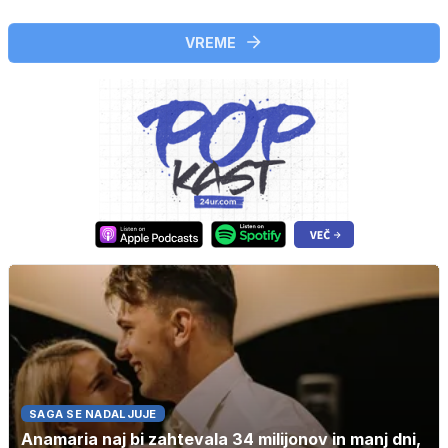
VREME
SAGA SE NADALJUJE
Anamaria naj bi zahtevala 34 milijonov in manj dni,