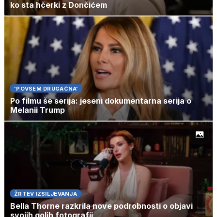
ko sta hčerki z Dončićem
'POVSEM DRUGAČNA'
Po filmu še serija: jeseni dokumentarna serija o
Melanii Trump
ŽRTEV IZSILJEVANJA
Bella Thorne razkrila nove podrobnosti o objavi
svojih golih fotografij