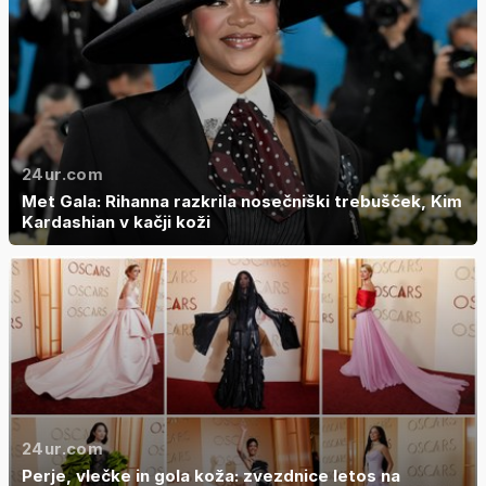
24ur.com
Met Gala: Rihanna razkrila nosečniški trebušček, Kim
Kardashian v kačji koži
24ur.com
Perje, vlečke in gola koža: zvezdnice letos na