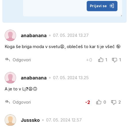
Prijavi se
anabanana
07. 05. 2024 13.27
Koga še briga moda v svetu😩, oblečeš to kar ti je všeč 🤪
Odgovori
+0
1
1
anabanana
07. 05. 2024 13.25
A je to v Lj❓😩🙃
Odgovori
-2
0
2
Jusssko
07. 05. 2024 12.57