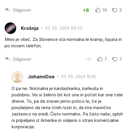
Odgovori
+8
10
2
Krošnja
07. 05. 2024 09.53
Meni je všeč. Za Slovence sta normalna le kramp, lopata in
po novem telefon.
Odgovori
+0
7
7
JohannDoe
07. 05. 2024 10.16
O pa ne. Normalna je kardashianka, karleuša in
podobno. Vsi si želimo bit kot one in počet kar one cele
dneve. To, pa da zraven jemo potico le, če je
poudarjeno da nima črnih rozin in, da ima mavrično
zastavico na sredi. Čisto normalno. Pa čisto naše, sploh
ni pripeljano iz Amerike in vsiljeno s strani komercialne
korporacije.