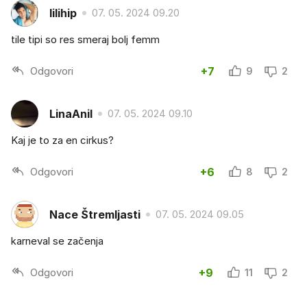
lilihip
07. 05. 2024 09.20
tile tipi so res smeraj bolj femm
Odgovori
+7
9
2
LinaAnil
07. 05. 2024 09.10
Kaj je to za en cirkus?
Odgovori
+6
8
2
Nace Štremljasti
07. 05. 2024 09.05
karneval se začenja
Odgovori
+9
11
2