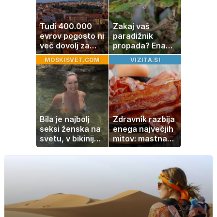
Tudi 400.000
Zakaj vaš
evrov pogosto ni
paradižnik
več dovolj za
propada? Ena
nakup
napaka lahko
MOSKISVET.COM
VIZITA.SI
stanovanja
uniči rastline –
tako jih rešite
Bila je najbolj
Zdravnik razbija
seksi ženska na
enega največjih
svetu, v bikiniju
mitov: mastna
znova navdušila
jetra ne
nastanejo zaradi
slanine, temveč
zaradi živila, ki
ga imamo vsi
radi