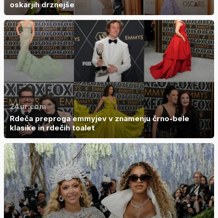
oskarjih drznejše
24ur.com
Rdeča preproga emmyjev v znamenju črno-bele
klasike in rdečih toalet