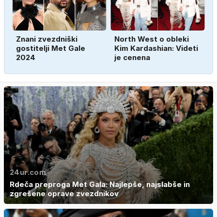
Znani zvezdniški
North West o obleki
gostitelji Met Gale
Kim Kardashian: Videti
2024
je cenena
24ur.com
Rdeča preproga Met Gala: Najlepše, najslabše in
zgrešene oprave zvezdnikov