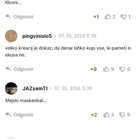
Klovni...
Odgovori
+1
2
1
pingvinislo5
07. 05. 2024 11.39
veliko kreacij je dokaz, da denar lahko kupi vse, le pameti in
okusa ne.
Odgovori
+9
9
0
JAZsemTI
07. 05. 2024 11.39
Majski maskenbal…
Odgovori
+2
2
0