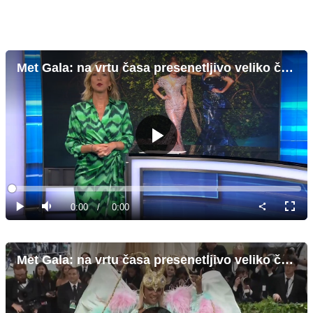
Met Gala: na vrtu časa presenetljivo veliko črnine
Predvajaj
Loaded
:
0%
Current
0:00
/
Duration
0:00
Predvajaj
Tiho
Celoz
način
Time
Met Gala: na vrtu časa presenetljivo veliko črnine