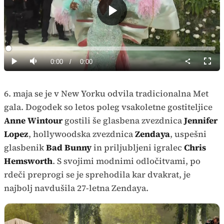
Predvajaj
Loaded
:
0%
Current
0:00
/
Duration
0:00
Predvajaj
Tiho
Celoz
način
Time
6. maja se je v New Yorku odvila tradicionalna Met
gala. Dogodek so letos poleg vsakoletne gostiteljice
Anne Wintour
gostili še glasbena zvezdnica
Jennifer
Lopez
, hollywoodska zvezdnica
Zendaya
, uspešni
glasbenik
Bad Bunny
in priljubljeni igralec
Chris
Hemsworth
. S svojimi modnimi odločitvami, po
rdeči preprogi se je sprehodila kar dvakrat, je
najbolj navdušila 27-letna Zendaya.