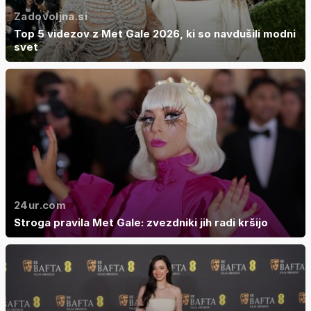
Zadovoljna.si
Top 5 videzov z Met Gale 2026, ki so navdušili modni
svet
24ur.com
Stroga pravila Met Gale: zvezdniki jih radi kršijo