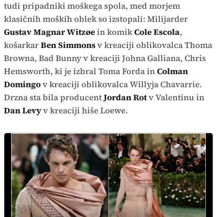
tudi pripadniki moškega spola, med morjem
klasičnih moških oblek so izstopali: Milijarder
Gustav Magnar Witzøe
in komik
Cole Escola
,
košarkar
Ben Simmons
v kreaciji oblikovalca Thoma
Browna, Bad Bunny v kreaciji Johna Galliana, Chris
Hemsworth, ki je izbral Toma Forda in
Colman
Domingo
v kreaciji oblikovalca Willyja Chavarrie.
Drzna sta bila producent
Jordan Rot
v Valentinu in
Dan Levy
v kreaciji hiše Loewe.