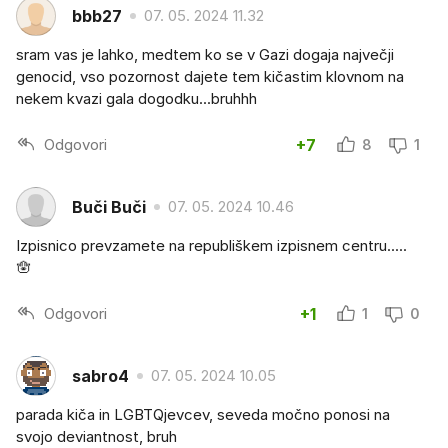
bbb27
07. 05. 2024 11.32
sram vas je lahko, medtem ko se v Gazi dogaja največji
genocid, vso pozornost dajete tem kičastim klovnom na
nekem kvazi gala dogodku...bruhhh
Odgovori
+7
8
1
Buči Buči
07. 05. 2024 10.46
Izpisnico prevzamete na republiškem izpisnem centru.....
🪬
Odgovori
+1
1
0
sabro4
07. 05. 2024 10.05
parada kiča in LGBTQjevcev, seveda močno ponosi na
svojo deviantnost, bruh