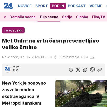
NOVICE
ŠPORT
POP IN
POPKAST
VREME
Domača scena
Tuja scena
Serije
Glasba
Film/TV
TUJA SCENA
Met Gala: na vrtu časa presenetljivo
veliko črnine
New York, 07. 05. 2024 08.11
3 min branja
15
AVTOR:
E.M.
New York je ponovno
zavzela modna
ekstravaganca. V
Metropolitanskem