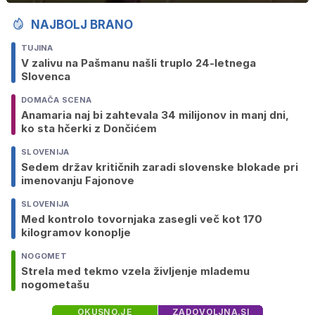
NAJBOLJ BRANO
TUJINA
V zalivu na Pašmanu našli truplo 24-letnega
Slovenca
DOMAČA SCENA
Anamaria naj bi zahtevala 34 milijonov in manj dni,
ko sta hčerki z Dončićem
SLOVENIJA
Sedem držav kritičnih zaradi slovenske blokade pri
imenovanju Fajonove
SLOVENIJA
Med kontrolo tovornjaka zasegli več kot 170
kilogramov konoplje
NOGOMET
Strela med tekmo vzela življenje mlademu
nogometašu
OKUSNO.JE
ZADOVOLJNA.SI