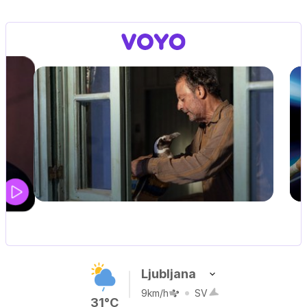
UEFA SUPERPOKAL
V živo na VOYO: sreda ob 20.30
Ljubljana
9km/h
SV
31°C