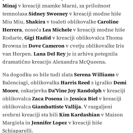
Minaj
v kreaciji znamke Marni, za priložnost
temnolasa
Sidney Sweeney
v kreaciji modne hiše
Miu Miu,
Shakira
v toaleti oblikovalke
Caroline
Herrera
, noseča
Lea Michele
v kreaciji modne hiše
Rodarte,
Gigi Hadid
v kreaciji oblikovalca Thoma
Browna in
Dove Cameron
v cvetju oblikovalke Iris
van Herpen.
Lana Del Rey
je iz arhiva potegnila
dramatično kreacijo Alexandra McQueena.
Na dogodku so bile tudi zlata
Serena Williams
v
Balenciagi, oblikovalka
Harris Reed
z igralko
Demi
Moore
, oskarjevka
Da'Vine Joy Randolph
v kreaciji
oblikovalca
Zaca Posena
in
Jessica Biel
v kreaciji
oblikovalca
Giambattiste Vallija
. V razgaljeni
srebrni kreaciji sta bili
Kim Kardashian
v Maison
Margiela in
Jennifer Lopez
v kreaciji hiše
Schiaparelli.