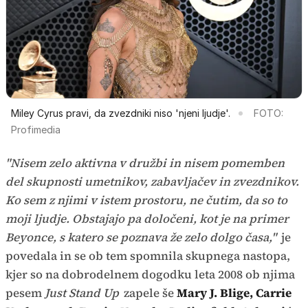
Miley Cyrus pravi, da zvezdniki niso 'njeni ljudje'.
FOTO:
Profimedia
"Nisem zelo aktivna v družbi in nisem pomemben
del skupnosti umetnikov, zabavljačev in zvezdnikov.
Ko sem z njimi v istem prostoru, ne čutim, da so to
moji ljudje. Obstajajo pa določeni, kot je na primer
Beyonce, s katero se poznava že zelo dolgo časa,"
je
povedala in se ob tem spomnila skupnega nastopa,
kjer so na dobrodelnem dogodku leta 2008 ob njima
pesem
Just Stand Up
zapele še
Mary J. Blige, Carrie