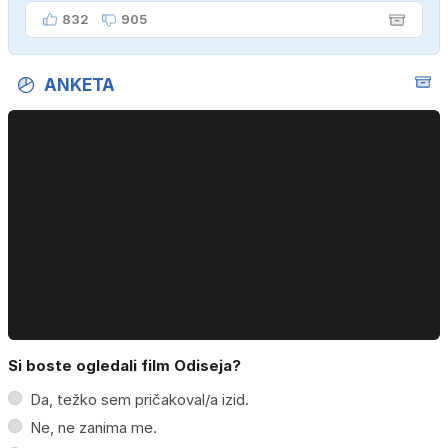
ženo poznava šele tri mesece."
832
905
ANKETA
Si boste ogledali film Odiseja?
Da, težko sem pričakoval/a izid.
Ne, ne zanima me.