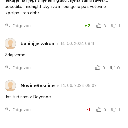
nekaj je na njej, na njenem glasu.. njena samozavest..
besedila.. midnight sky live in lounge je pa svetovno
izpeljan.. res dobr
Odgovori
+2
3
1
bohinj je zakon
14. 06. 2024 08.11
Zdaj vemo.
Odgovori
0
0
NoviceResnice
14. 06. 2024 08.02
Jaz tud sam z Beyonce ...
Odgovori
-1
0
1