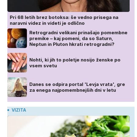
Pri 68 letih brez botoksa: še vedno prisega na
naravni videz in videti je odlično
Retrogradni velikani prinašajo pomembne
premike – kaj pomeni, da so Saturn,
Neptun in Pluton hkrati retrogradni?
Nohti, ki jih to poletje nosijo ženske po
vsem svetu
Danes se odpira portal 'Levja vrata', gre
za enega najpomembnejših dni v letu
VIZITA