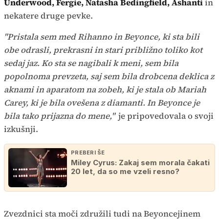
Underwood, Fergie, Natasha Bedingfield, Ashanti
in
nekatere druge pevke.
"Pristala sem med Rihanno in Beyonce, ki sta bili
obe odrasli, prekrasni in stari približno toliko kot
sedaj jaz. Ko sta se nagibali k meni, sem bila
popolnoma prevzeta, saj sem bila drobcena deklica z
aknami in aparatom na zobeh, ki je stala ob Mariah
Carey, ki je bila ovešena z diamanti. In Beyonce je
bila tako prijazna do mene,"
je pripovedovala o svoji
izkušnji.
PREBERI ŠE
Miley Cyrus: Zakaj sem morala čakati
20 let, da so me vzeli resno?
Zvezdnici sta moči združili tudi na Beyoncejinem