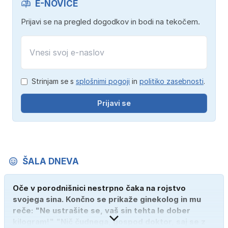
E-NOVICE
Prijavi se na pregled dogodkov in bodi na tekočem.
Strinjam se s
splošnimi pogoji
in
politiko zasebnosti
.
Prijavi se
ŠALA DNEVA
Oče v porodnišnici nestrpno čaka na rojstvo
svojega sina. Končno se prikaže ginekolog in mu
reče: "Ne ustrašite se, vaš sin tehta le dober
kilogram!" "Nič čudnega, gospod doktor, saj se z