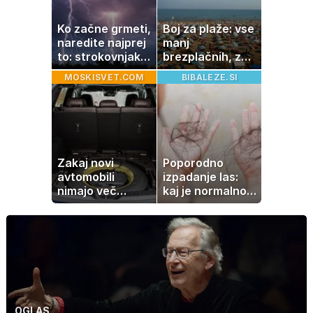
retrogradni?
Ko začne grmeti,
Boj za plaže: vse
naredite najprej
manj
to: strokovnjaki
brezplačnih, za
opozarjajo na
ležalnik in
MOSKISVET.COM
BIBALEZE.SI
pogosto napako
senčnik tudi več
kot 40 evrov
Zakaj novi
Poporodno
avtomobili
izpadanje las:
nimajo več
kaj je normalno
rezervne gume?
in kako si
pomagati
OGLAS