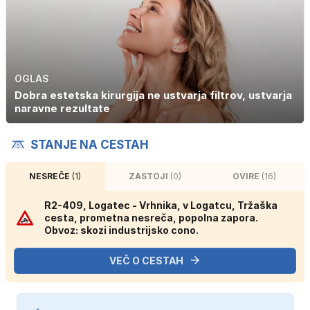
OGLAS
Dobra estetska kirurgija ne ustvarja filtrov, ustvarja
naravne rezultate
STANJE NA CESTAH
NESREČE
(1)
ZASTOJI
(0)
OVIRE
(16)
R2-409, Logatec - Vrhnika, v Logatcu, Tržaška
cesta, prometna nesreča, popolna zapora.
Obvoz: skozi industrijsko cono.
VEČ O CESTAH