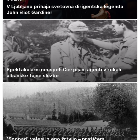
V Ljubljano prihaja svetovna dirigentska legenda
John Eliot Gardiner
Spektakularni neuspeh Cie: pijani agenti v rokah
albanske tajne službe
'Spopad' velesil z eno žrtvijo – prašičem