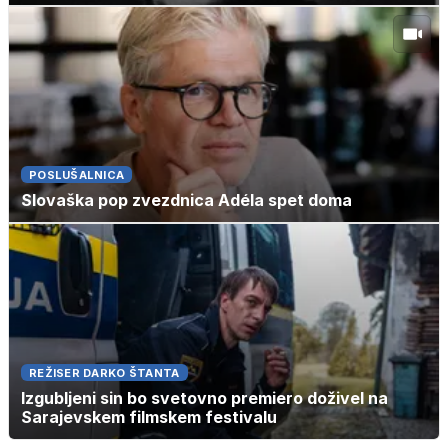
POSLUŠALNICA
Slovaška pop zvezdnica Adéla spet doma
REŽISER DARKO ŠTANTA
Izgubljeni sin bo svetovno premiero doživel na
Sarajevskem filmskem festivalu