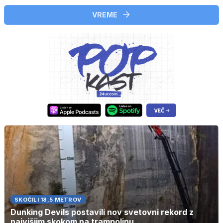
VREME
SKOČILI 18,5 METROV
Dunking Devils postavili nov svetovni rekord z
najvišjim skokom na trampolinu