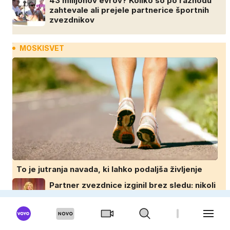
43 milijonov evrov? Koliko so po razhodu
zahtevale ali prejele partnerice športnih
zvezdnikov
MOSKISVET
To je jutranja navada, ki lahko podaljša življenje
Partner zvezdnice izginil brez sledu: nikoli
ga niso našli, nato je prišla še ena
tragedija