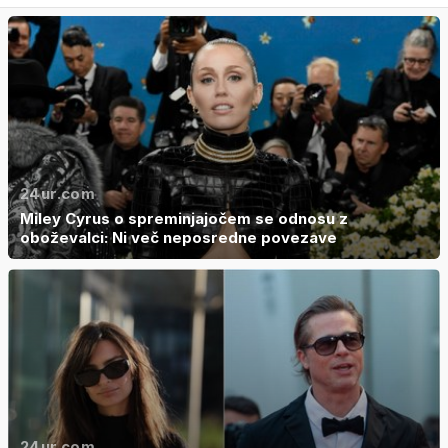
24ur.com
Miley Cyrus o spreminjajočem se odnosu z
oboževalci: Ni več neposredne povezave
24ur.com