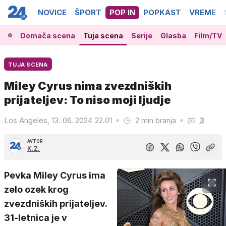
NOVICE
ŠPORT
POP IN
POPKAST
VREME
Domača scena
Tuja scena
Serije
Glasba
Film/TV
TUJA SCENA
Miley Cyrus nima zvezdniških
prijateljev: To niso moji ljudje
Los Angeles, 13. 06. 2024 22.01
2 min branja
3
AVTOR:
K.Z.
Pevka Miley Cyrus ima
zelo ozek krog
zvezdniških prijateljev.
31-letnica je v