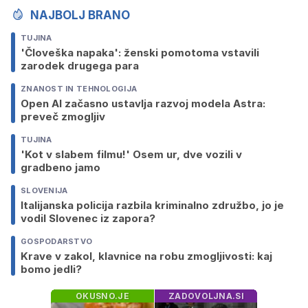
NAJBOLJ BRANO
TUJINA
'Človeška napaka': ženski pomotoma vstavili
zarodek drugega para
ZNANOST IN TEHNOLOGIJA
Open AI začasno ustavlja razvoj modela Astra:
preveč zmogljiv
TUJINA
'Kot v slabem filmu!' Osem ur, dve vozili v
gradbeno jamo
SLOVENIJA
Italijanska policija razbila kriminalno združbo, jo je
vodil Slovenec iz zapora?
GOSPODARSTVO
Krave v zakol, klavnice na robu zmogljivosti: kaj
bomo jedli?
OKUSNO.JE
ZADOVOLJNA.SI