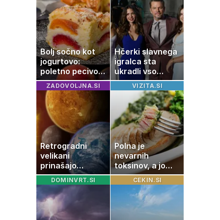
Bolj sočno kot
Hčerki slavnega
jogurtovo:
igralca sta
poletno pecivo,
ukradli vso
ki vedno uspe
pozornost
ZADOVOLJNA.SI
VIZITA.SI
Retrogradni
Polna je
velikani
nevarnih
prinašajo
toksinov, a jo
pomembne
imamo vsi radi:
DOMINVRT.SI
CEKIN.SI
premike – kaj
to je najbolj
pomeni, da so
nezdrava riba, ki
Saturn, Neptun
jo mnogi redno
in Pluton hkrati
uživajo