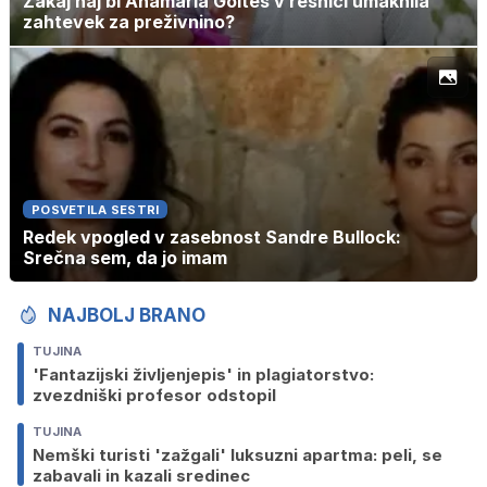
Zakaj naj bi Anamaria Goltes v resnici umaknila
zahtevek za preživnino?
POSVETILA SESTRI
Redek vpogled v zasebnost Sandre Bullock:
Srečna sem, da jo imam
NAJBOLJ BRANO
TUJINA
'Fantazijski življenjepis' in plagiatorstvo:
zvezdniški profesor odstopil
TUJINA
Nemški turisti 'zažgali' luksuzni apartma: peli, se
zabavali in kazali sredinec