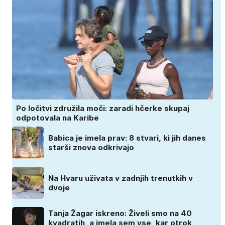
Po ločitvi združila moči: zaradi hčerke skupaj
odpotovala na Karibe
Babica je imela prav: 8 stvari, ki jih danes
starši znova odkrivajo
Na Hvaru uživata v zadnjih trenutkih v
dvoje
Tanja Žagar iskreno: Živeli smo na 40
kvadratih, a imela sem vse, kar otrok