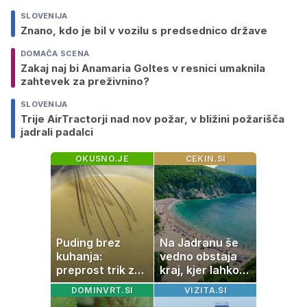
SLOVENIJA
Znano, kdo je bil v vozilu s predsednico države
DOMAČA SCENA
Zakaj naj bi Anamaria Goltes v resnici umaknila
zahtevek za preživnino?
SLOVENIJA
Trije AirTractorji nad nov požar, v bližini požarišča
jadrali padalci
OKUSNO.JE
CEKIN.SI
Puding brez
Na Jadranu še
kuhanja:
vedno obstaja
preprost trik za
kraj, kjer lahko
pripravo v le
dopustujete
DOMINVRT.SI
VIZITA.SI
nekaj minutah
poceni: