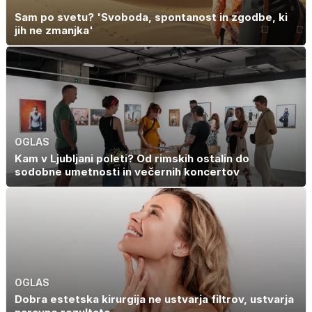
Sam po svetu? 'Svoboda, spontanost in zgodbe, ki
jih ne zmanjka'
OGLAS
Kam v Ljubljani poleti? Od rimskih ostalin do
sodobne umetnosti in večernih koncertov
OGLAS
Dobra estetska kirurgija ne ustvarja filtrov, ustvarja