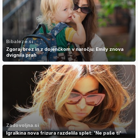
Bibaleze.si
Zgoraj brez in z dojenčkom v naročju: Emily znova
dvignila prah
Zadovoljna.si
Igralkina nova frizura razdelila splet: 'Ne paše ti'