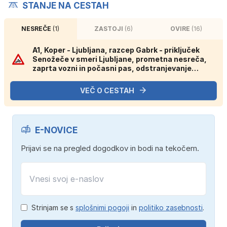
STANJE NA CESTAH
NESREČE
(1)
ZASTOJI
(6)
OVIRE
(16)
A1, Koper - Ljubljana, razcep Gabrk - priključek
Senožeče v smeri Ljubljane, prometna nesreča,
zaprta vozni in počasni pas, odstranjevanje
posledic gorečega vozila.
VEČ O CESTAH
E-NOVICE
Prijavi se na pregled dogodkov in bodi na tekočem.
Strinjam se s
splošnimi pogoji
in
politiko zasebnosti
.