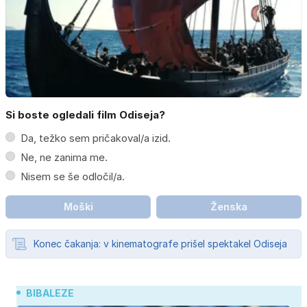
Si boste ogledali film Odiseja?
Da, težko sem pričakoval/a izid.
Ne, ne zanima me.
Nisem se še odločil/a.
Moški
Ženska
Konec čakanja: v kinematografe prišel spektakel Odiseja
BIBALEZE