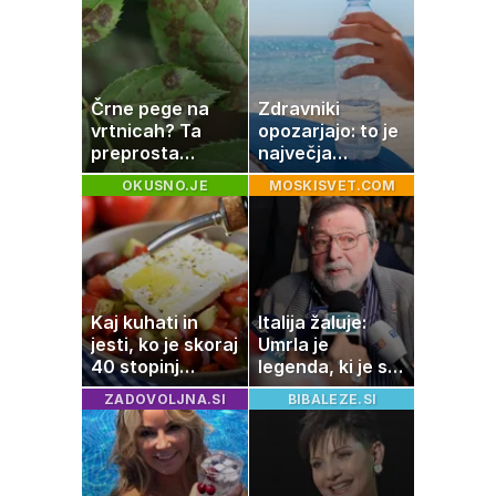
nastanitev že od
10 evrov, kosilo
za pet evrov
Črne pege na
Zdravniki
vrtnicah? Ta
opozarjajo: to je
preprosta
največja
sestavina
napaka, ki jo
OKUSNO.JE
MOSKISVET.COM
pomaga
ljudje delajo med
preprečiti
vročino
težavo
Kaj kuhati in
Italija žaluje:
jesti, ko je skoraj
Umrla je
40 stopinj
legenda, ki je s
Celzija: 5 kosil
svojimi pesmimi
ZADOVOLJNA.SI
BIBALEZE.SI
brez prižiganja
zaznamovala
pečice
Italijo