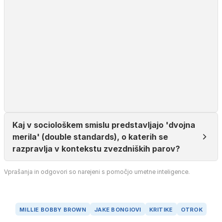
Kaj v sociološkem smislu predstavljajo 'dvojna
merila' (double standards), o katerih se
razpravlja v kontekstu zvezdniških parov?
Vprašanja in odgovori so narejeni s pomočjo umetne inteligence.
MILLIE BOBBY BROWN
JAKE BONGIOVI
KRITIKE
OTROK