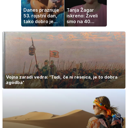
Danes praznuje
Tanja Žagar
53. rojstni dan,
iskreno: Živeli
tako dobro je
smo na 40
videti znana
kvadratih, a
Slovenka
imela sem vse,
kar otrok
potrebuje
Vojna zaradi vedra: 'Tudi, če ni resnica, je to dobra
zgodba'