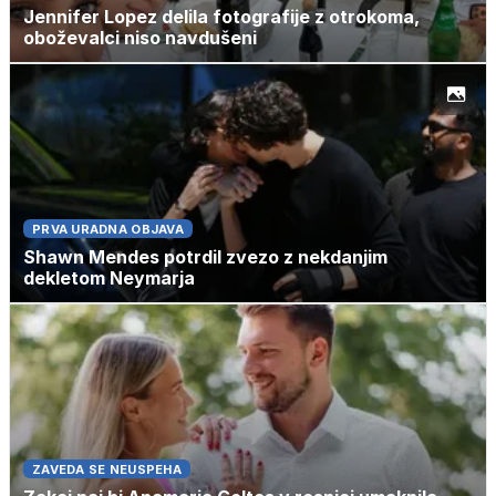
Jennifer Lopez delila fotografije z otrokoma,
oboževalci niso navdušeni
PRVA URADNA OBJAVA
Shawn Mendes potrdil zvezo z nekdanjim
dekletom Neymarja
ZAVEDA SE NEUSPEHA