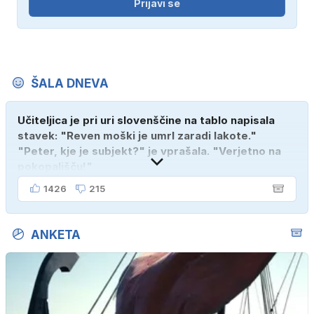
Prijavi se
ŠALA DNEVA
Učiteljica je pri uri slovenščine na tablo napisala
stavek: "Reven moški je umrl zaradi lakote."
"Peter, kje je subjekt?" je vprašala. "Verjetno na
pokopališču!"
1426
215
ANKETA