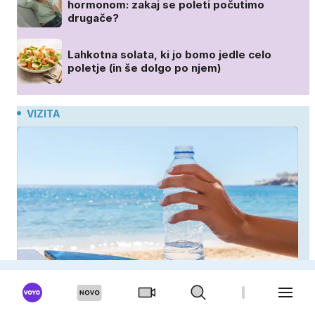
hormonom: zakaj se poleti počutimo
drugače?
Lahkotna solata, ki jo bomo jedle celo
poletje (in še dolgo po njem)
VIZITA
Zdravniki opozarjajo: to je največja napaka, ki jo
ljudje delajo med vročino
21 kilometrov, tisoče odločitev in ena