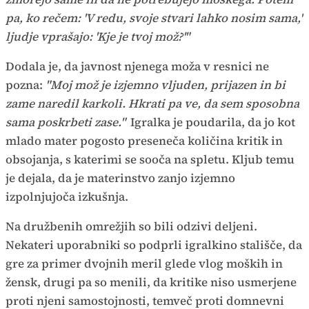
pa, ko rečem: 'V redu, svoje stvari lahko nosim sama,'
ljudje vprašajo: 'Kje je tvoj mož?'"
Dodala je, da javnost njenega moža v resnici ne
pozna:
"Moj mož je izjemno vljuden, prijazen in bi
zame naredil karkoli. Hkrati pa ve, da sem sposobna
sama poskrbeti zase."
Igralka je poudarila, da jo kot
mlado mater pogosto preseneča količina kritik in
obsojanja, s katerimi se sooča na spletu. Kljub temu
je dejala, da je materinstvo zanjo izjemno
izpolnjujoča izkušnja.
Na družbenih omrežjih so bili odzivi deljeni.
Nekateri uporabniki so podprli igralkino stališče, da
gre za primer dvojnih meril glede vlog moških in
žensk, drugi pa so menili, da kritike niso usmerjene
proti njeni samostojnosti, temveč proti domnevni