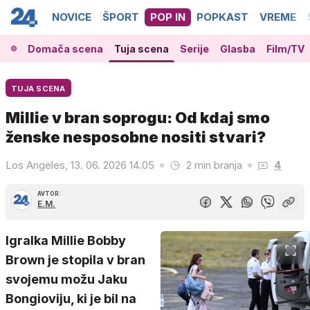
NOVICE
ŠPORT
POP IN
POPKAST
VREME
Domača scena
Tuja scena
Serije
Glasba
Film/TV
TUJA SCENA
Millie v bran soprogu: Od kdaj smo
ženske nesposobne nositi stvari?
Los Angeles, 13. 06. 2026 14.05
2 min branja
4
AVTOR:
E.M.
Igralka Millie Bobby
Brown je stopila v bran
svojemu možu Jaku
Bongioviju, ki je bil na