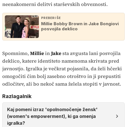
neenakomerni delitvi starševskih obveznosti.
PREBERI ŠE
Millie Bobby Brown in Jake Bongiovi
posvojila deklico
Spomnimo,
Millie
in
Jake
sta avgusta lani posvojila
deklico, katere identiteto namenoma skrivata pred
javnostjo. Igralka je večkrat pojasnila, da želi hčerki
omogočiti čim bolj zasebno otroštvo in ji prepustiti
odločitev, ali bo nekoč sama želela stopiti v javnost.
Razlagalnik
Kaj pomeni izraz 'opolnomočenje žensk'
(women's empowerment), ki ga omenja
igralka?