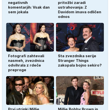
negativnih
pritožbi zaradi
komentarjih: Vsak dan
ustrahovanja: Z
sem jokala
Davidom imava odličen
odnos
Fotografi zahtevali
Sta zvezdnika serije
nasmeh, zvezdnica
Stranger Things
odvihrala z rdeče
zakopala bojno sekiro?
preproge
Prvi utrinki Millie
Millie Bobby Brown in