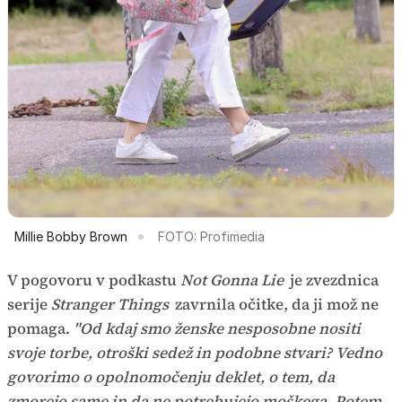
Millie Bobby Brown
FOTO: Profimedia
V pogovoru v podkastu
Not Gonna Lie
je zvezdnica
serije
Stranger Things
zavrnila očitke, da ji mož ne
pomaga.
"Od kdaj smo ženske nesposobne nositi
svoje torbe, otroški sedež in podobne stvari? Vedno
govorimo o opolnomočenju deklet, o tem, da
zmorejo same in da ne potrebujejo moškega. Potem