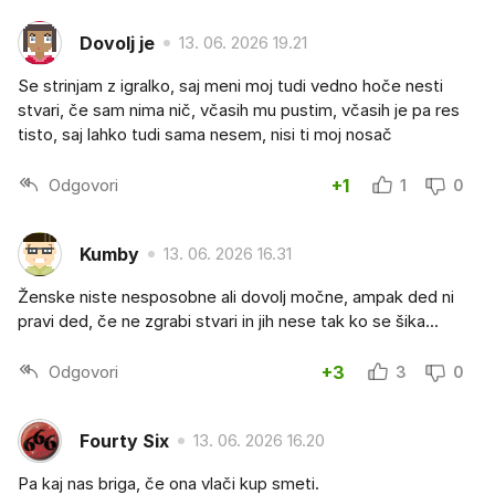
Dovolj je
13. 06. 2026 19.21
Se strinjam z igralko, saj meni moj tudi vedno hoče nesti
stvari, če sam nima nič, včasih mu pustim, včasih je pa res
tisto, saj lahko tudi sama nesem, nisi ti moj nosač
Odgovori
+1
1
0
Kumby
13. 06. 2026 16.31
Ženske niste nesposobne ali dovolj močne, ampak ded ni
pravi ded, če ne zgrabi stvari in jih nese tak ko se šika...
Odgovori
+3
3
0
Fourty Six
13. 06. 2026 16.20
Pa kaj nas briga, če ona vlači kup smeti.