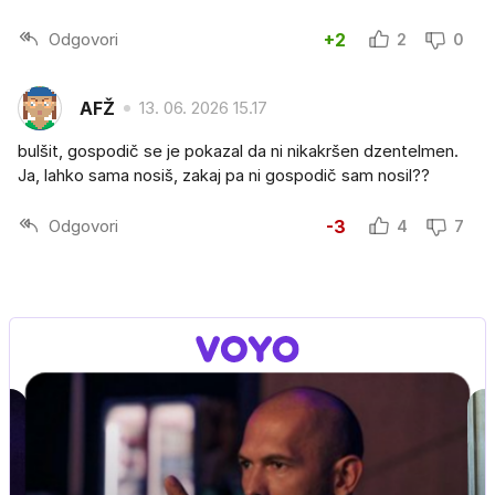
Odgovori
+2
2
0
AFŽ
13. 06. 2026 15.17
bulšit, gospodič se je pokazal da ni nikakršen dzentelmen.
Ja, lahko sama nosiš, zakaj pa ni gospodič sam nosil??
Odgovori
-3
4
7