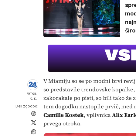
spre
mode
najn
širo
V Miamiju so se po modni brvi revi
so predstavile trendovske kopalke, 
AVTOR:
zakorakale po pisti, so bili tako že
K.Z.
tem dogodku nastopile prvič, med n
Deli zgodbo:
Camille Kostek
, vplivnica
Alix Earl
prvega otroka.