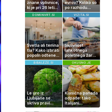
znane vplivnice,
evrov? Koliko so
ki je pri 26 letih
po razhodu
izgubila boj z
zahtevale ali
DOMINVRT.SI
VIZITA.SI
boleznijo
prejele
partnerice
športnih
zvezdnikov
Svetla ali temna
Skrivnost
tla? Kako izbrati
lahkotnega
popoln odtenek
poletnega žara,
za vaš dom
po katerem ne
BIBALEZE.SI
OKUSNO.JE
boste
potrebovali
popoldanskega
spanca
Le uro iz
Klasična panada
Ljubljane se
odpade: tako
skriva pravi
Italijani
naravni čudež:
pripravijo