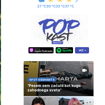
27 °C
30 °C
33 °C
37 °C
SPOT SIDDHARTE
'Pesem sem začutil kot kugo
zahodnega sveta'