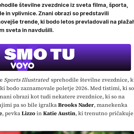
hodile številne zvezdnice iz sveta filma, športa,
 in vplivnice. Znani obrazi so predstavili
ovejše trende, ki bodo letos prevladovali na plaža
m sveta in navdušili.
je
Sports Illustrated
sprehodile številne zvezdnice, k
ki bodo zaznamovale poletje 2026. Med tistimi, ki s
 znani obrazi kot tudi nekatere zvezdnice, ki so na
jimi pa so bile igralka
Brooks Nader
, manekenka
e
, pevka
Lizzo
in
Katie Austin
, ki trenutno pričakuje