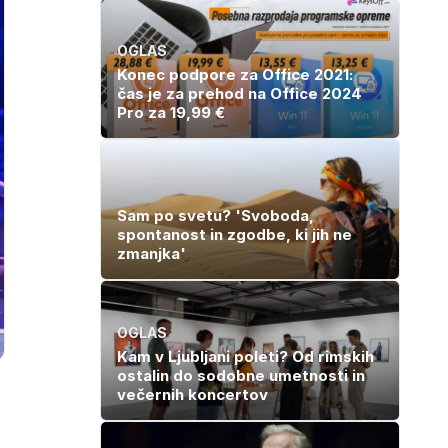
izlet, ki bo
slastne ocvrte
navdušil otroke
bučke
OGLAS
Konec podpore za Office 2021:
čas je za prehod na Office 2024
Pro za 19,99 €
Sam po svetu? 'Svoboda,
spontanost in zgodbe, ki jih ne
zmanjka'
OGLAS
Kam v Ljubljani poleti? Od rimskih
ostalin do sodobne umetnosti in
večernih koncertov