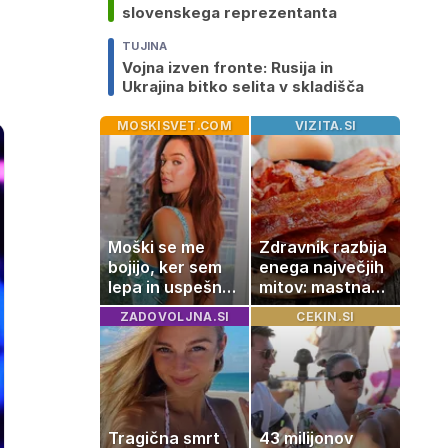
slovenskega reprezentanta
TUJINA
Vojna izven fronte: Rusija in
Ukrajina bitko selita v skladišča
MOSKISVET.COM
VIZITA.SI
Moški se me
Zdravnik razbija
bojijo, ker sem
enega največjih
lepa in uspešna:
mitov: mastna
Misica razkrila,
jetra ne
ZADOVOLJNA.SI
CEKIN.SI
zakaj je še
nastanejo
vedno samska
zaradi slanine,
temveč zaradi
živila, ki ga
imamo vsi radi
Tragična smrt
43 milijonov