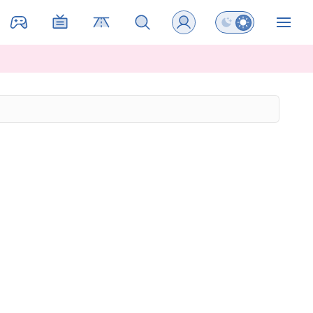
Preklopi barvni na
ZIN