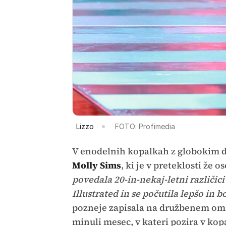
Lizzo
FOTO: Profimedia
V enodelnih kopalkah z globokim d
Molly Sims
, ki je v preteklosti že 
povedala 20-in-nekaj-letni različici
Illustrated in se počutila lepšo in 
pozneje zapisala na družbenem omrež
minuli mesec, v kateri pozira v kop