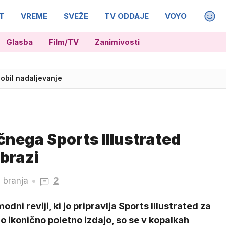
T
VREME
SVEŽE
TV ODDAJE
VOYO
MAGA
Glasba
Film/TV
Zanimivosti
dobil nadaljevanje
 slovenskega reprezentanta
ičnega Sports Illustrated
obrazi
 branja
2
odni reviji, ki jo pripravlja Sports Illustrated za
o ikonično poletno izdajo, so se v kopalkah