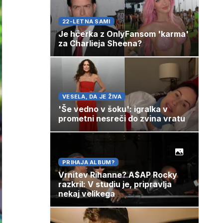
22-LETNA SAMI
Je hčerka z OnlyFansom 'karma'
za Charlieja Sheena?
VESELA, DA JE ŽIVA
'Še vedno v šoku': igralka v
prometni nesreči do zvina vratu
PRIHAJA ALBUM?
Vrnitev Rihanne? A$AP Rocky
razkril: V studiu je, pripravlja
nekaj velikega