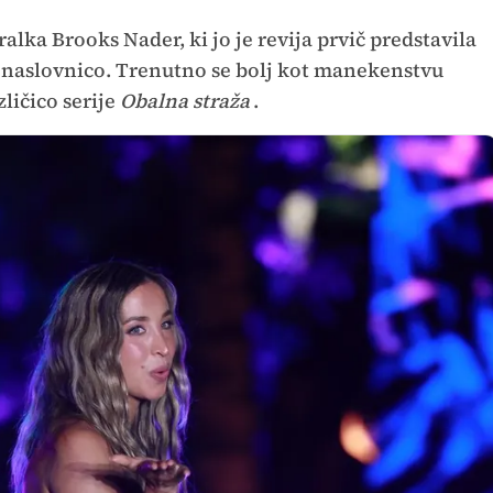
ralka Brooks Nader, ki jo je revija prvič predstavila
di naslovnico. Trenutno se bolj kot manekenstvu
ličico serije
Obalna straža
.