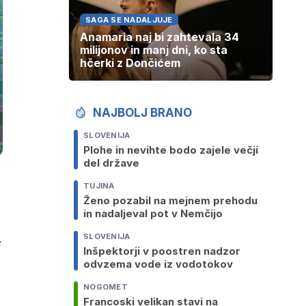
SAGA SE NADALJUJE
Anamaria naj bi zahtevala 34
milijonov in manj dni, ko sta
hčerki z Dončićem
NAJBOLJ BRANO
SLOVENIJA
Plohe in nevihte bodo zajele večji
del države
TUJINA
Ženo pozabil na mejnem prehodu
in nadaljeval pot v Nemčijo
SLOVENIJA
Inšpektorji v poostren nadzor
odvzema vode iz vodotokov
NOGOMET
Francoski velikan stavi na