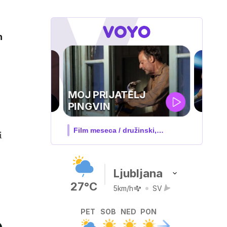
h
UEFA
SUPERPOKAL
V živo na VOYO: sreda ob 20.30
i
o
Ljubljana
27°C
5km/h
SV
PET
SOB
NED
PON