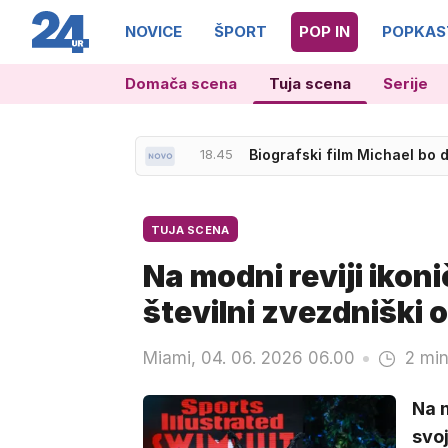
NOVICE
ŠPORT
POP IN
POPKAS
Domača scena
Tuja scena
Serije
18.45
Biografski film Michael bo 
18.20
Francoski velikan stavi na
TUJA SCENA
Na modni reviji ikon
številni zvezdniški 
Miami, 04. 06. 2026 06.00
2 min
Na m
svoj