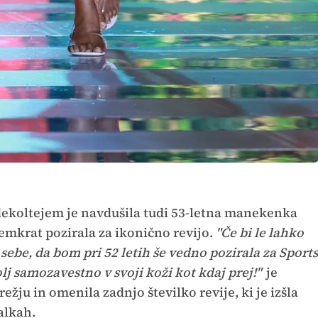
ekoltejem je navdušila tudi 53-letna manekenka
osemkrat pozirala za ikonično revijo.
"Če bi le lahko
 sebe, da bom pri 52 letih še vedno pozirala za Sports
bolj samozavestno v svoji koži kot kdaj prej!"
je
ju in omenila zadnjo številko revije, ki je izšla
alkah.