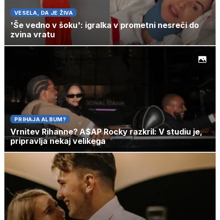
VESELA, DA JE ŽIVA
'Še vedno v šoku': igralka v prometni nesreči do
zvina vratu
PRIHAJA ALBUM?
Vrnitev Rihanne? A$AP Rocky razkril: V studiu je,
pripravlja nekaj velikega