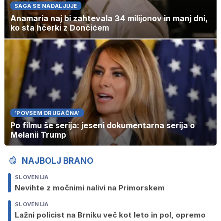
SAGA SE NADALJUJE
Anamaria naj bi zahtevala 34 milijonov in manj dni,
ko sta hčerki z Dončićem
'POVSEM DRUGAČNA'
Po filmu še serija: jeseni dokumentarna serija o
Melanii Trump
NAJBOLJ BRANO
SLOVENIJA
Nevihte z močnimi nalivi na Primorskem
SLOVENIJA
Lažni policist na Brniku več kot leto in pol, opremo