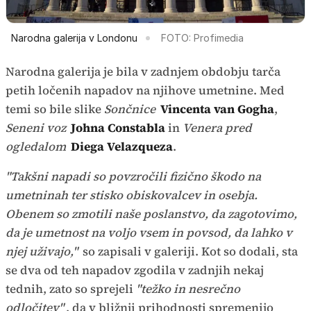
Narodna galerija v Londonu
FOTO: Profimedia
Narodna galerija je bila v zadnjem obdobju tarča
petih ločenih napadov na njihove umetnine. Med
temi so bile slike
Sončnice
Vincenta van Gogha
,
Seneni voz
Johna Constabla
in
Venera pred
ogledalom
Diega Velazqueza
.
"Takšni napadi so povzročili fizično škodo na
umetninah ter stisko obiskovalcev in osebja.
Obenem so zmotili naše poslanstvo, da zagotovimo,
da je umetnost na voljo vsem in povsod, da lahko v
njej uživajo,"
so zapisali v galeriji. Kot so dodali, sta
se dva od teh napadov zgodila v zadnjih nekaj
tednih, zato so sprejeli
"težko in nesrečno
odločitev"
, da v bližnji prihodnosti spremenijo