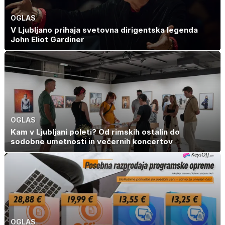
OGLAS
V Ljubljano prihaja svetovna dirigentska legenda
John Eliot Gardiner
OGLAS
Kam v Ljubljani poleti? Od rimskih ostalin do
sodobne umetnosti in večernih koncertov
OGLAS