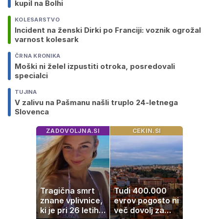
kupil na Bolhi
KOLESARSTVO
Incident na ženski Dirki po Franciji: voznik ogrožal
varnost kolesark
ČRNA KRONIKA
Moški ni želel izpustiti otroka, posredovali
specialci
TUJINA
V zalivu na Pašmanu našli truplo 24-letnega
Slovenca
ZADOVOLJNA.SI
CEKIN.SI
Tragična smrt
Tudi 400.000
znane vplivnice,
evrov pogosto ni
ki je pri 26 letih
več dovolj za