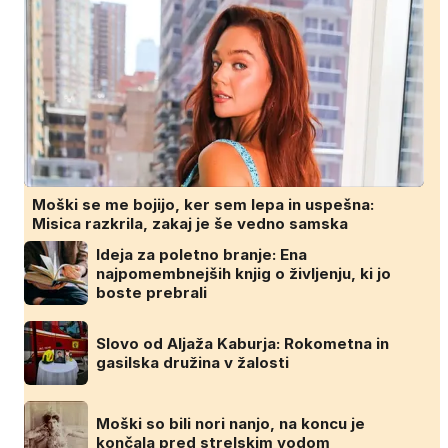
Moški se me bojijo, ker sem lepa in uspešna:
Misica razkrila, zakaj je še vedno samska
Ideja za poletno branje: Ena
najpomembnejših knjig o življenju, ki jo
boste prebrali
Slovo od Aljaža Kaburja: Rokometna in
gasilska družina v žalosti
Moški so bili nori nanjo, na koncu je
končala pred strelskim vodom