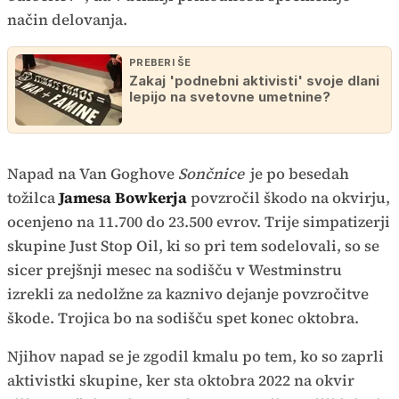
način delovanja.
PREBERI ŠE
Zakaj 'podnebni aktivisti' svoje dlani
lepijo na svetovne umetnine?
Napad na Van Goghove
Sončnice
je po besedah
tožilca
Jamesa Bowkerja
povzročil škodo na okvirju,
ocenjeno na 11.700 do 23.500 evrov. Trije simpatizerji
skupine Just Stop Oil, ki so pri tem sodelovali, so se
sicer prejšnji mesec na sodišču v Westminstru
izrekli za nedolžne za kaznivo dejanje povzročitve
škode. Trojica bo na sodišču spet konec oktobra.
Njihov napad se je zgodil kmalu po tem, ko so zaprli
aktivistki skupine, ker sta oktobra 2022 na okvir