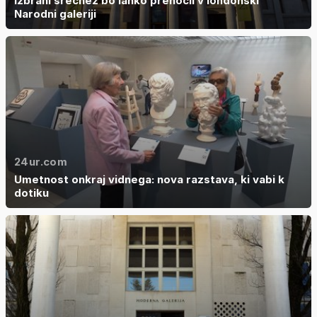
Izbrani srečnež bo lahko prenočil v londonski
Narodni galeriji
24ur.com
Umetnost onkraj vidnega: nova razstava, ki vabi k
dotiku