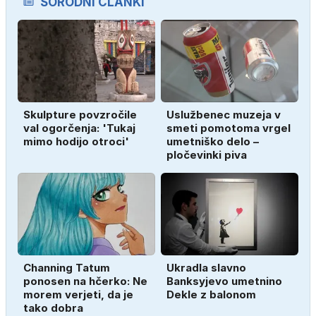
SORODNI ČLANKI
Skulpture povzročile
Uslužbenec muzeja v
val ogorčenja: 'Tukaj
smeti pomotoma vrgel
mimo hodijo otroci'
umetniško delo –
pločevinki piva
Channing Tatum
Ukradla slavno
ponosen na hčerko: Ne
Banksyjevo umetnino
morem verjeti, da je
Dekle z balonom
tako dobra