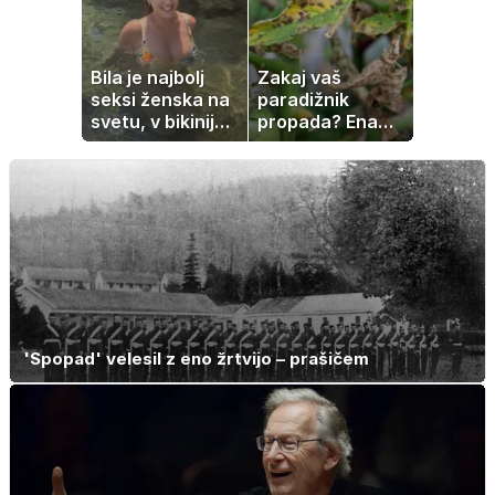
spanca
Bila je najbolj
Zakaj vaš
seksi ženska na
paradižnik
svetu, v bikiniju
propada? Ena
znova navdušila
napaka lahko
uniči rastline –
tako jih rešite
'Spopad' velesil z eno žrtvijo – prašičem