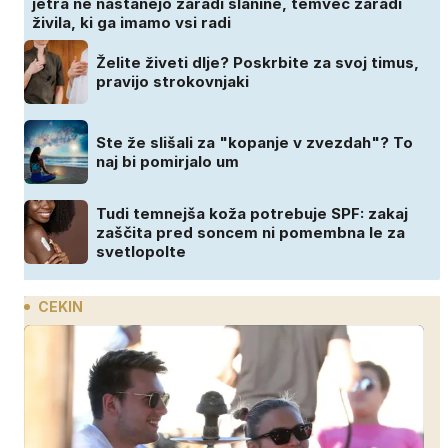
jetra ne nastanejo zaradi slanine, temveč zaradi
živila, ki ga imamo vsi radi
Želite živeti dlje? Poskrbite za svoj timus,
pravijo strokovnjaki
Ste že slišali za "kopanje v zvezdah"? To
naj bi pomirjalo um
Tudi temnejša koža potrebuje SPF: zakaj
zaščita pred soncem ni pomembna le za
svetlopolte
CEKIN