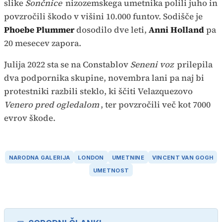
slike
Sončnice
nizozemskega umetnika polili juho in
povzročili škodo v višini 10.000 funtov. Sodišče je
Phoebe Plummer
dosodilo dve leti,
Anni Holland
pa
20 mesecev zapora.
Julija 2022 sta se na Constablov
Seneni voz
prilepila
dva podpornika skupine, novembra lani pa naj bi
protestniki razbili steklo, ki ščiti Velazquezovo
Venero pred ogledalom
, ter povzročili več kot 7000
evrov škode.
NARODNA GALERIJA
LONDON
UMETNINE
VINCENT VAN GOGH
UMETNOST