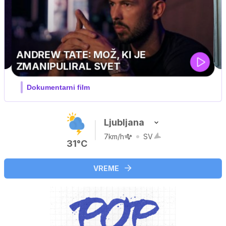
Ljubljana
7km/h
SV
31°C
VREME