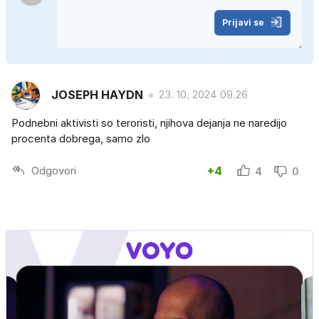
Prijavi se
JOSEPH HAYDN
23. 10. 2024 09.26
Podnebni aktivisti so teroristi, njihova dejanja ne naredijo
procenta dobrega, samo zlo
Odgovori
+4
4
0