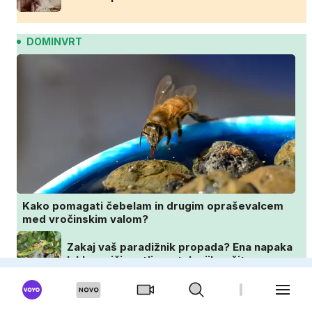
DOMINVRT
Kako pomagati čebelam in drugim opraševalcem
med vročinskim valom?
Zakaj vaš paradižnik propada? Ena napaka
lahko uniči rastline – tako jih rešite
Svetla ali temna tla? Kako izbrati popoln