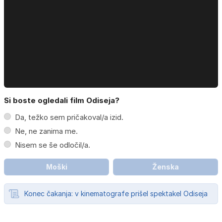
Si boste ogledali film Odiseja?
Da, težko sem pričakoval/a izid.
Ne, ne zanima me.
Nisem se še odločil/a.
Moški
Ženska
Konec čakanja: v kinematografe prišel spektakel Odiseja