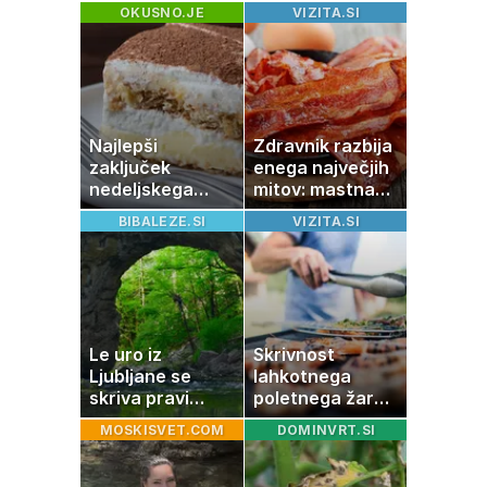
izgubila boj z
nakup
OKUSNO.JE
VIZITA.SI
boleznijo
stanovanja
Najlepši
Zdravnik razbija
zaključek
enega največjih
nedeljskega
mitov: mastna
kosila: 8 sladic
jetra ne
BIBALEZE.SI
VIZITA.SI
brez peke, ki se
nastanejo zaradi
jih vsi veselijo
slanine, temveč
zaradi živila, ki
ga imamo vsi
radi
Le uro iz
Skrivnost
Ljubljane se
lahkotnega
skriva pravi
poletnega žara,
naravni čudež:
po katerem ne
MOSKISVET.COM
DOMINVRT.SI
izlet, ki bo
boste
navdušil otroke
potrebovali
popoldanskega