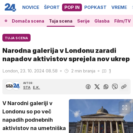
NOVICE
ŠPORT
POP IN
POPKAST
VREME
Domača scena
Tuja scena
Serije
Glasba
Film/TV
TUJA SCENA
Narodna galerija v Londonu zaradi
napadov aktivistov sprejela nov ukrep
London, 23. 10. 2024 08.58
2 min branja
1
AVTOR:
STA
E.K.
V Narodni galeriji v
Londonu so po več
napadih podnebnih
aktivistov na umetniška