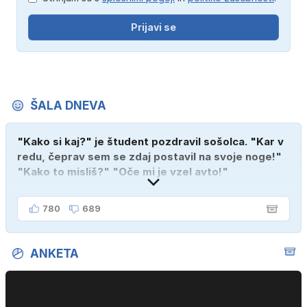
Prijavi se
ŠALA DNEVA
"Kako si kaj?" je študent pozdravil sošolca. "Kar v
redu, čeprav sem se zdaj postavil na svoje noge!"
"Kako to misliš?" "Oče mi je vzel avto!"
780
689
ANKETA