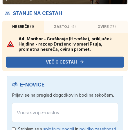
STANJE NA CESTAH
NESREČE
(1)
ZASTOJI
(5)
OVIRE
(17)
A4, Maribor - Gruškovje (Hrvaška), priključek
Hajdina - razcep Draženci v smeri Ptuja,
prometna nesreča, oviran promet.
VEČ O CESTAH
E-NOVICE
Prijavi se na pregled dogodkov in bodi na tekočem.
Strinjam se s
splošnimi pogoji
in
politiko zasebnosti
.