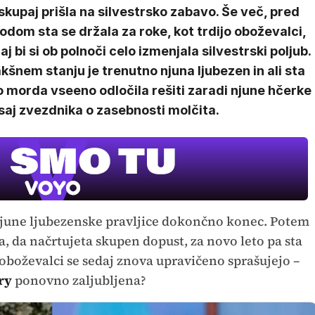
skupaj prišla na silvestrsko zabavo. Še več, pred
odom sta se držala za roke, kot trdijo oboževalci,
aj bi si ob polnoči celo izmenjala silvestrski poljub.
kšnem stanju je trenutno njuna ljubezen in ali sta
o morda vseeno odločila rešiti zaradi njune hčerke
saj zvezdnika o zasebnosti molčita.
e njune ljubezenske pravljice dokončno konec. Potem
a, da načrtujeta skupen dopust, za novo leto pa sta
 oboževalci se sedaj znova upravičeno sprašujejo –
ry
ponovno zaljubljena?