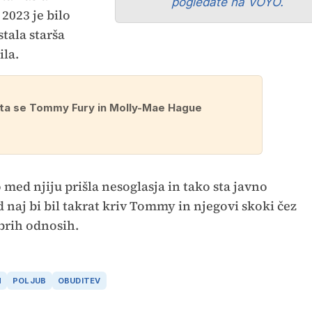
pogledate na VOYO.
2023 je bilo
stala starša
ila.
sta se Tommy Fury in Molly-Mae Hague
o med njiju prišla nesoglasja in tako sta javno
od naj bi bil takrat kriv Tommy in njegovi skoki čez
dobrih odnosih.
N
POLJUB
OBUDITEV