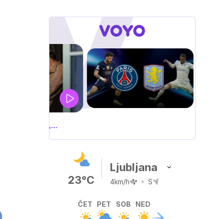
UEFA
SUPERPOKAL
V živo na VOYO: sreda ob 20.30
Ljubljana
23°C
4km/h
S
ČET
PET
SOB
NED