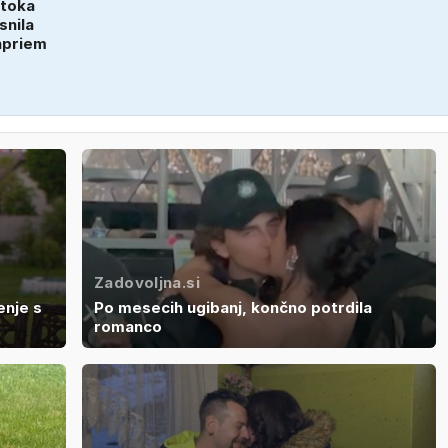
Otoka
snila
apriem
Zadovoljna.si
enje s
Po mesecih ugibanj, končno potrdila
romanco