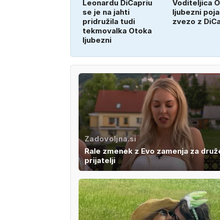
Leonardu DiCapriu
Voditeljica 
se je na jahti
ljubezni poja
pridružila tudi
zvezo z DiC
tekmovalka Otoka
ljubezni
Zadovoljna.si
Rale zmenek z Evo zamenja za druž
prijatelji