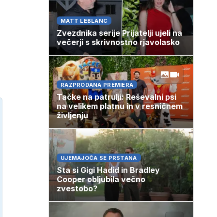
MATT LEBLANC
Zvezdnika serije Prijatelji ujeli na
večerji s skrivnostno rjavolasko
RAZPRODANA PREMIERA
Tačke na patrulji: Reševalni psi
na velikem platnu in v resničnem
življenju
UJEMAJOČA SE PRSTANA
Sta si Gigi Hadid in Bradley
Cooper obljubila večno
zvestobo?