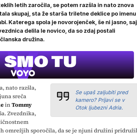
eklih letih zaročila, se potem razšla in nato znova
tala skupaj, sta že starša triletne deklice po imenu
i. Katerega spola je novorojenček, še ni jasno, saj
vezdnica delila le novico, da so zdaj postali
ičlanska družina.
a, nato razšla,
Se upaš zaljubiti pred
njuna sreča
kamero? Prijavi se v
ue
in
Tommy
Otok ljubezni Adria.
ša. Zvezdnika,
sničnostnem
ih omrežjih sporočila, da se je njuni družini pridruži