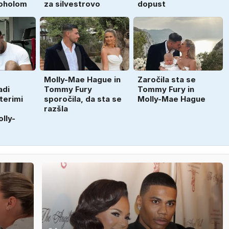
koholom
za silvestrovo
dopust
Molly-Mae Hague in
Zaročila sta se
adi
Tommy Fury
Tommy Fury in
terimi
sporočila, da sta se
Molly-Mae Hague
razšla
lly-