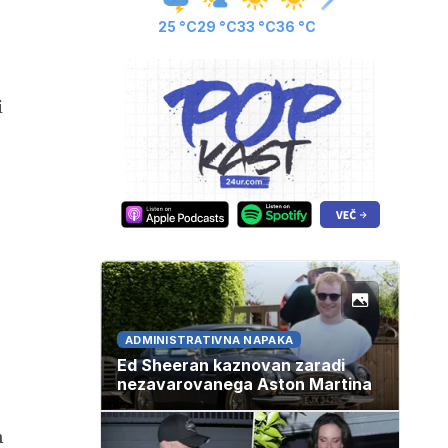
25 °C
29 °C
33 °C
36 °C
i
ADMINISTRATIVNA NAPAKA
Ed Sheeran kaznovan zaradi
nezavarovanega Aston Martina
n