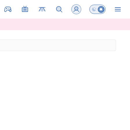
Preklopi barvni na
ZIN