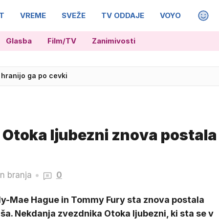
T
VREME
SVEŽE
TV ODDAJE
VOYO
MAGA
Glasba
Film/TV
Zanimivosti
da jim može čim prej ubijejo
Otoka ljubezni znova postala
in branja
0
ly-Mae Hague in Tommy Fury sta znova postala
ša. Nekdanja zvezdnika Otoka ljubezni, ki sta se v