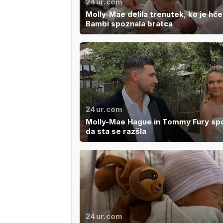
24ur.com
Molly-Mae delila trenutek, ko je hč
Bambi spoznala bratca
24ur.com
Molly-Mae Hague in Tommy Fury spo
da sta se razšla
24ur.com