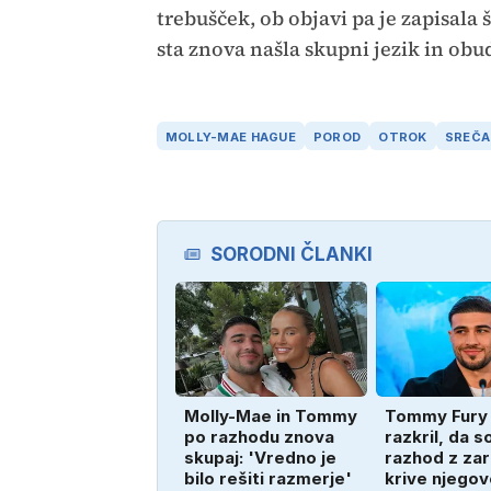
trebušček, ob objavi pa je zapisala
sta znova našla skupni jezik in obu
MOLLY-MAE HAGUE
POROD
OTROK
SREČA
SORODNI ČLANKI
Molly-Mae in Tommy
Tommy Fury 
po razhodu znova
razkril, da s
skupaj: 'Vredno je
razhod z za
bilo rešiti razmerje'
krive njegov