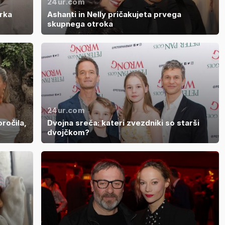
24ur.com
erka
Ashanti in Nelly pričakujeta prvega
skupnega otroka
24ur.com
ročila,
Dvojna sreča: kateri zvezdniki so starši
dvojčkom?