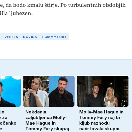
 še, da bodo kmalu štirje. Po turbulentnih obdobjih
dila ljubezen.
VESELA
NOVICA
TOMMY FURY
je
Nekdanja
Molly-Mae Hague in
o za
zaljubljenca Molly-
Tommy Fury naj bi
ročenko
Mae Hague in
kljub razhodu
e
Tommy Fury skupaj
načrtovala skupni