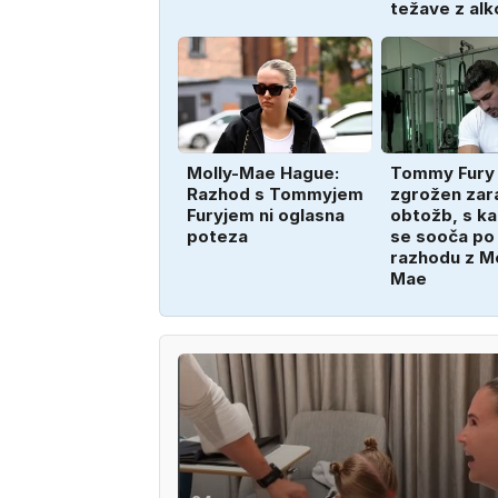
težave z al
Molly-Mae Hague:
Tommy Fury
Razhod s Tommyjem
zgrožen zar
Furyjem ni oglasna
obtožb, s ka
poteza
se sooča po
razhodu z Mo
Mae