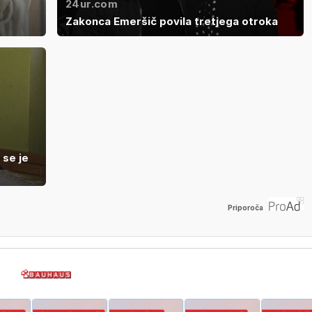
24ur.com
Zakonca Emeršič povila tretjega otroka
 se je
Priporoča