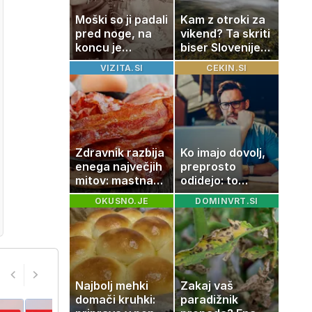
Moški so ji padali
Kam z otroki za
pred noge, na
vikend? Ta skriti
koncu je
biser Slovenije
končala pred
izgleda kot iz
VIZITA.SI
CEKIN.SI
strelskim vodom
pravljice
Zdravnik razbija
Ko imajo dovolj,
enega največjih
preprosto
mitov: mastna
odidejo: to
jetra ne
znamenje
OKUSNO.JE
DOMINVRT.SI
nastanejo
najpogosteje da
zaradi slanine,
odpoved
temveč zaradi
živila, ki ga
imamo vsi radi
Najbolj mehki
Zakaj vaš
domači kruhki:
paradižnik