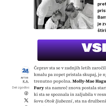
pret
pris
Bamb
je z
štir
Čeprav sta se v zadnjih letih zaročil
kmalu pa zopet pristala skupaj, je 
AVTOR:
trenutno popolna.
Molly-Mae Hag
K.A.
Fury
sta namreč znova postala star
Deli zgodbo:
ki sta se spoznala in zaljubila v re
šovu
Otok ljubezni
, sta na družben