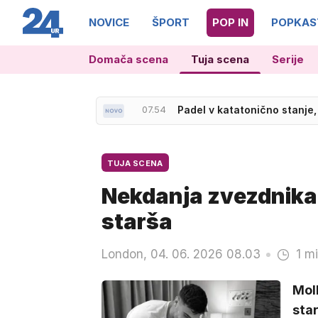
NOVICE
ŠPORT
POP IN
POPKAS
Domača scena
Tuja scena
Serije
08.08
Ruske 'črne vdove': upajo, 
TUJA SCENA
Nekdanja zvezdnika 
starša
London, 04. 06. 2026 08.03
1 m
Mol
star