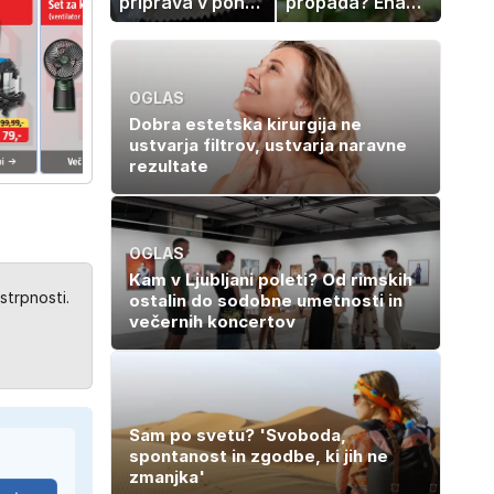
priprava v ponvi
propada? Ena
je trik za popoln
napaka lahko
rezultat
uniči rastline –
tako jih rešite
OGLAS
Dobra estetska kirurgija ne
ustvarja filtrov, ustvarja naravne
rezultate
OGLAS
Kam v Ljubljani poleti? Od rimskih
strpnosti.
ostalin do sodobne umetnosti in
večernih koncertov
Sam po svetu? 'Svoboda,
spontanost in zgodbe, ki jih ne
zmanjka'