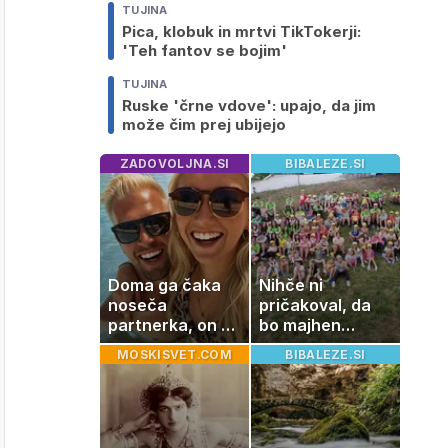
TUJINA
Pica, klobuk in mrtvi TikTokerji:
'Teh fantov se bojim'
TUJINA
Ruske 'črne vdove': upajo, da jim
može čim prej ubijejo
ZADOVOLJNA.SI
BIBALEZE.SI
Doma ga čaka
Nihče ni
noseča
pričakoval, da
partnerka, on pa
bo majhen
dopustuje z
projekt postal
MOSKISVET.COM
BIBALEZE.SI
drugo
ena najlepših
zgodb Zasavja