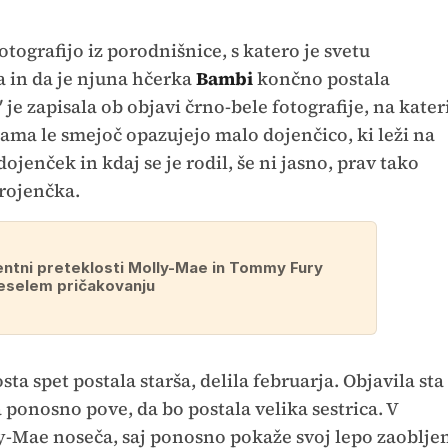
fotografijo iz porodnišnice, s katero je svetu
a in da je njuna hčerka
Bambi
končno postala
je zapisala ob objavi črno-bele fotografije, na kater
 sama le smejoč opazujejo malo dojenčico, ki leži na
dojenček in kdaj se je rodil, še ni jasno, prav tako
rojenčka.
entni preteklosti Molly-Mae in Tommy Fury
eselem pričakovanju
ta spet postala starša, delila februarja. Objavila sta
ponosno pove, da bo postala velika sestrica. V
ly-Mae noseča, saj ponosno pokaže svoj lepo zaoblje