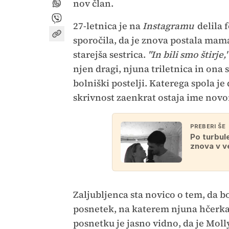
nov član.
27-letnica je na
Instagramu
delila 
sporočila, da je znova postala mam
starejša sestrica.
"In bili smo štirje,"
njen dragi, njuna triletnica in ona
bolniški postelji. Katerega spola je 
skrivnost zaenkrat ostaja ime novo
PREBERI ŠE
Po turbul
znova v v
Zaljubljenca sta novico o tem, da bos
posnetek, na katerem njuna hčerka 
posnetku je jasno vidno, da je Mol