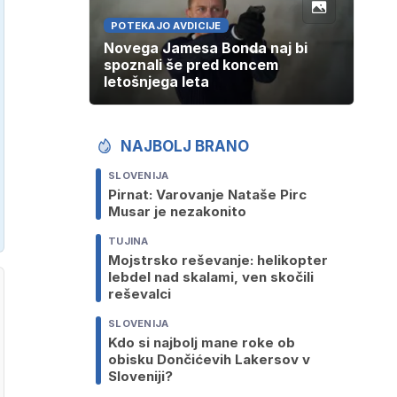
POTEKAJO AVDICIJE
Novega Jamesa Bonda naj bi
spoznali še pred koncem
letošnjega leta
NAJBOLJ BRANO
SLOVENIJA
Pirnat: Varovanje Nataše Pirc
Musar je nezakonito
TUJINA
Mojstrsko reševanje: helikopter
lebdel nad skalami, ven skočili
reševalci
SLOVENIJA
Kdo si najbolj mane roke ob
obisku Dončićevih Lakersov v
Sloveniji?