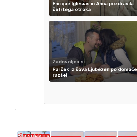
Enrique Iglesias in Anna pozdravila
četrtega otroka
Zadovoljna.si
Parček iz šova Ljubezen po domače
razšel