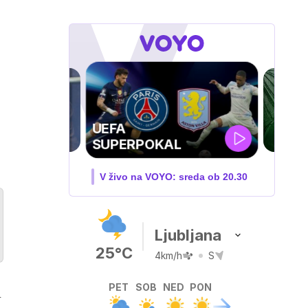
ZUFFA BOXING 10
V živo na VOYO: sobota ob
20.00
Ljubljana
25°C
4km/h
S
PET
SOB
NED
PON
l