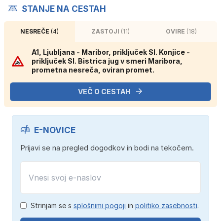
STANJE NA CESTAH
NESREČE
(4)
ZASTOJI
(11)
OVIRE
(18)
A1, Ljubljana - Maribor, priključek Sl. Konjice -
priključek Sl. Bistrica jug v smeri Maribora,
prometna nesreča, oviran promet.
VEČ O CESTAH
E-NOVICE
Prijavi se na pregled dogodkov in bodi na tekočem.
Strinjam se s
splošnimi pogoji
in
politiko zasebnosti
.