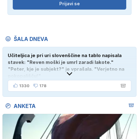
Prijavi se
ŠALA DNEVA
Učiteljica je pri uri slovenščine na tablo napisala
stavek: "Reven moški je umrl zaradi lakote."
"Peter, kje je subjekt?" je vprašala. "Verjetno na
pokopališču!"
1330
178
ANKETA