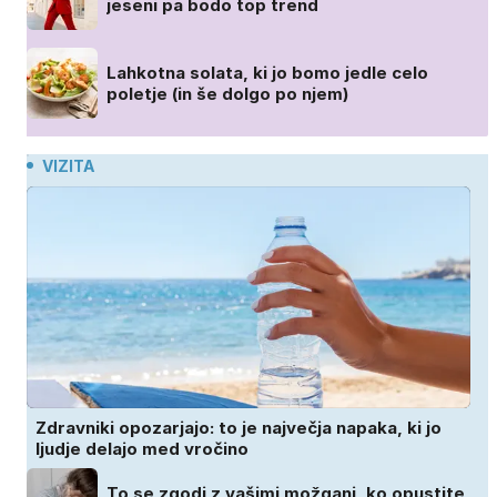
jeseni pa bodo top trend
Lahkotna solata, ki jo bomo jedle celo
poletje (in še dolgo po njem)
VIZITA
Zdravniki opozarjajo: to je največja napaka, ki jo
ljudje delajo med vročino
To se zgodi z vašimi možgani, ko opustite