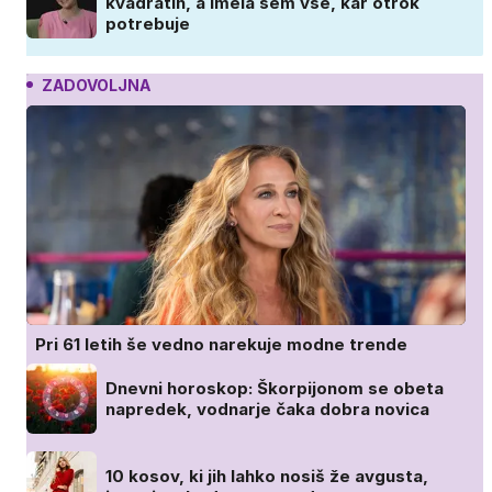
kvadratih, a imela sem vse, kar otrok
potrebuje
ZADOVOLJNA
Pri 61 letih še vedno narekuje modne trende
Dnevni horoskop: Škorpijonom se obeta
napredek, vodnarje čaka dobra novica
10 kosov, ki jih lahko nosiš že avgusta,