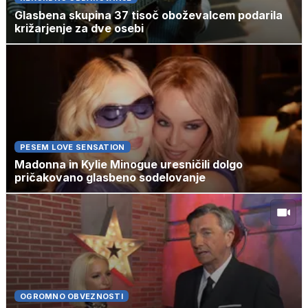
Glasbena skupina 37 tisoč oboževalcem podarila
križarjenje za dve osebi
PESEM LOVE SENSATION
Madonna in Kylie Minogue uresničili dolgo
pričakovano glasbeno sodelovanje
OGROMNO OBVEZNOSTI