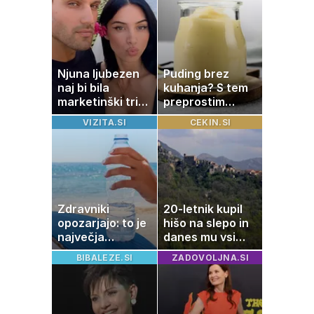
poletju
Njuna ljubezen
Puding brez
naj bi bila
kuhanja? S tem
marketinški trik,
preprostim
tako se odzivata
trikom bo
VIZITA.SI
CEKIN.SI
na govorice
pripravljen v
nekaj minutah
Zdravniki
20-letnik kupil
opozarjajo: to je
hišo na slepo in
največja
danes mu vsi
napaka, ki jo
zavidajo
BIBALEZE.SI
ZADOVOLJNA.SI
ljudje delajo med
vročino