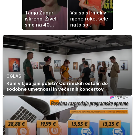
Tanja Žagar
Vsi so strmeli v
iskreno: Živeli
njene roke, šele
smo na 40
nato so
kvadratih, a
ugotovili, kaj drži
imela sem vse,
kar otrok
potrebuje
OGLAS
Kam v Ljubljani poleti? Od rimskih ostalin do
sodobne umetnosti in večernih koncertov