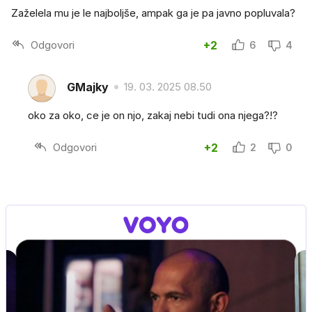
Zaželela mu je le najboljše, ampak ga je pa javno popluvala?
Odgovori
+2
6
4
GMajky
19. 03. 2025 08.50
oko za oko, ce je on njo, zakaj nebi tudi ona njega?!?
Odgovori
+2
2
0