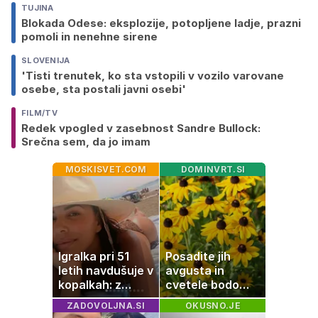
TUJINA
Blokada Odese: eksplozije, potopljene ladje, prazni
pomoli in nenehne sirene
SLOVENIJA
'Tisti trenutek, ko sta vstopili v vozilo varovane
osebe, sta postali javni osebi'
FILM/TV
Redek vpogled v zasebnost Sandre Bullock:
Srečna sem, da jo imam
MOSKISVET.COM
DOMINVRT.SI
Igralka pri 51
Posadite jih
letih navdušuje v
avgusta in
kopalkah: z
cvetele bodo
možem uživa v
vse do zime
ZADOVOLJNA.SI
OKUSNO.JE
romantičnem