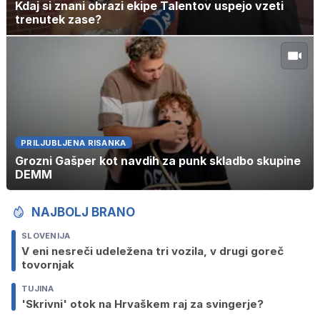
Kdaj si znani obrazi ekipe Talentov uspejo vzeti
trenutek zase?
PRILJUBLJENA RISANKA
Grozni Gašper kot navdih za punk skladbo skupine
DEMM
NAJBOLJ BRANO
SLOVENIJA
V eni nesreči udeležena tri vozila, v drugi goreč
tovornjak
TUJINA
'Skrivni' otok na Hrvaškem raj za svingerje?