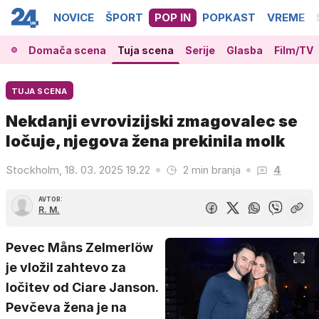
NOVICE
ŠPORT
POP IN
POPKAST
VREME
Domača scena
Tuja scena
Serije
Glasba
Film/TV
TUJA SCENA
Nekdanji evrovizijski zmagovalec se
ločuje, njegova žena prekinila molk
Stockholm, 18. 03. 2025 19.22
2 min branja
4
AVTOR:
R. M.
Pevec Måns Zelmerlöw
je vložil zahtevo za
ločitev od Ciare Janson.
Pevčeva žena je na