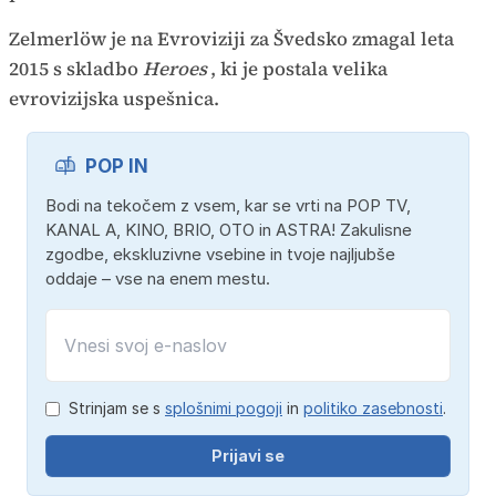
Zelmerlöw je na Evroviziji za Švedsko zmagal leta
2015 s skladbo
Heroes
, ki je postala velika
evrovizijska uspešnica.
POP IN
Bodi na tekočem z vsem, kar se vrti na POP TV,
KANAL A, KINO, BRIO, OTO in ASTRA! Zakulisne
zgodbe, ekskluzivne vsebine in tvoje najljubše
oddaje – vse na enem mestu.
Strinjam se s
splošnimi pogoji
in
politiko zasebnosti
.
Prijavi se