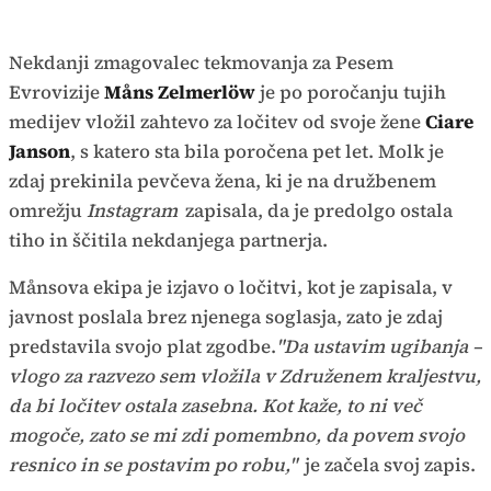
Nekdanji zmagovalec tekmovanja za Pesem
Evrovizije
Måns Zelmerlöw
je po poročanju tujih
medijev vložil zahtevo za ločitev od svoje žene
Ciare
Janson
, s katero sta bila poročena pet let. Molk je
zdaj prekinila pevčeva žena, ki je na družbenem
omrežju
Instagram
zapisala, da je predolgo ostala
tiho in ščitila nekdanjega partnerja.
Månsova ekipa je izjavo o ločitvi, kot je zapisala, v
javnost poslala brez njenega soglasja, zato je zdaj
predstavila svojo plat zgodbe.
"Da ustavim ugibanja –
vlogo za razvezo sem vložila v Združenem kraljestvu,
da bi ločitev ostala zasebna. Kot kaže, to ni več
mogoče, zato se mi zdi pomembno, da povem svojo
resnico in se postavim po robu,"
je začela svoj zapis.