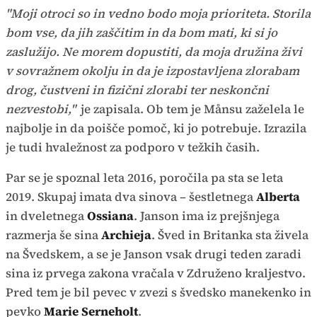
"Moji otroci so in vedno bodo moja prioriteta. Storila
bom vse, da jih zaščitim in da bom mati, ki si jo
zaslužijo. Ne morem dopustiti, da moja družina živi
v sovražnem okolju in da je izpostavljena zlorabam
drog, čustveni in fizični zlorabi ter neskončni
nezvestobi,"
je zapisala. Ob tem je Månsu zaželela le
najbolje in da poišče pomoč, ki jo potrebuje. Izrazila
je tudi hvaležnost za podporo v težkih časih.
Par se je spoznal leta 2016, poročila pa sta se leta
2019. Skupaj imata dva sinova – šestletnega
Alberta
in dveletnega
Ossiana
. Janson ima iz prejšnjega
razmerja še sina
Archieja
. Šved in Britanka sta živela
na Švedskem, a se je Janson vsak drugi teden zaradi
sina iz prvega zakona vračala v Združeno kraljestvo.
Pred tem je bil pevec v zvezi s švedsko manekenko in
pevko
Marie Serneholt
.