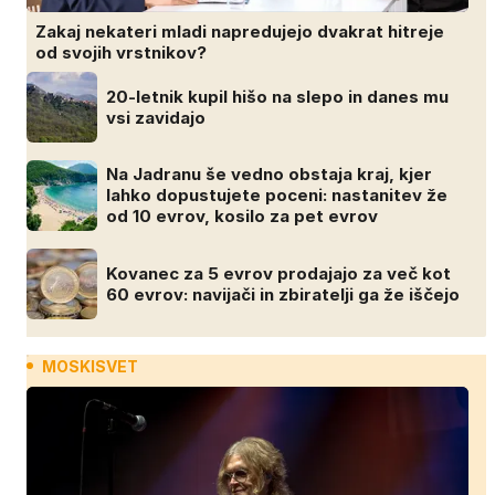
Zakaj nekateri mladi napredujejo dvakrat hitreje
od svojih vrstnikov?
20-letnik kupil hišo na slepo in danes mu
vsi zavidajo
Na Jadranu še vedno obstaja kraj, kjer
lahko dopustujete poceni: nastanitev že
od 10 evrov, kosilo za pet evrov
Kovanec za 5 evrov prodajajo za več kot
60 evrov: navijači in zbiratelji ga že iščejo
MOSKISVET