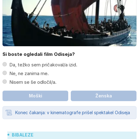
Si boste ogledali film Odiseja?
Da, težko sem pričakoval/a izid.
Ne, ne zanima me.
Nisem se še odločil/a.
Moški
Ženska
Konec čakanja: v kinematografe prišel spektakel Odiseja
BIBALEZE